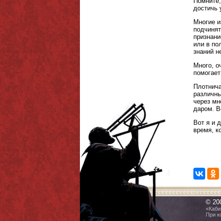
Помните,
достичь 
Многие и
подчинят
признани
или в по
знаний н
Много, о
помогает
Плотнича
различны
через мн
даром. В
Вот я и 
время, к
© 20
«Каби
При к