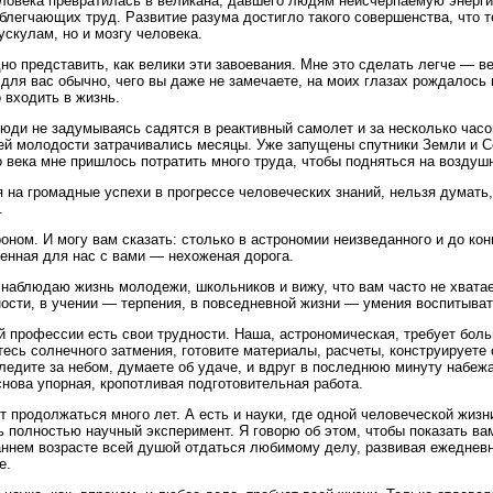
ловека превратилась в великана, давшего людям неисчерпаемую энерг
блегчающих труд. Развитие разума достигло такого совершенства, что
ускулам, но и мозгу человека.
но представить, как велики эти завоевания. Мне это сделать легче — ве
о для вас обычно, чего вы даже не замечаете, на моих глазах рождалось 
 входить в жизнь.
юди не задумываясь садятся в реактивный самолет и за несколько часо
ей молодости затрачивались месяцы. Уже запущены спутники Земли и С
 века мне пришлось потратить много труда, чтобы подняться на воздуш
 на громадные успехи в прогрессе человеческих знаний, нельзя думать, 
.
оном. И могу вам сказать: столько в астрономии неизведанного и до конц
енная для нас с вами — нехоженая дорога.
 наблюдаю жизнь молодежи, школьников и вижу, что вам часто не хватае
ости, в учении — терпения, в повседневной жизни — умения воспитыват
й профессии есть свои трудности. Наша, астрономическая, требует боль
есь солнечного затмения, готовите материалы, расчеты, конструируете
ледите за небом, думаете об удаче, и вдруг в последнюю минуту набежа
снова упорная, кропотливая подготовительная работа.
т продолжаться много лет. А есть и науки, где одной человеческой жизн
ь полностью научный эксперимент. Я говорю об этом, чтобы показать вам
ннем возрасте всей душой отдаться любимому делу, развивая ежедневно
е.