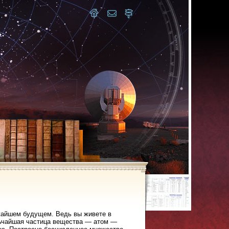
ижайшем будущем. Ведь вы живете в
ельчайшая частица вещества — атом —