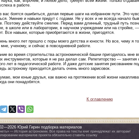
 наука, как, впрочем, и любое дело, требует всей жизни. Только отдав
успеха в работе.
з вас боятся ошибиться, делая первые шаги на избранном пути. Это чувс
ься. Умение и навыки придут с годами. Не у всех и не всегда начало б
е. Поэтому действуйте смелее. Перед вами длинный, трудный путь позна
ле, в школе или в лаборатории, в научном учреждении или на стройке,
ет. Все навыки, которые приобретаются в жизни, пригодятся.
чень много лет прошло с поры моего детства и юности. Но все, чему я то
 мне, ученому, и сейчас в повседневной работе.
ние во время строительства астрономической башни пригодилось мне в
х инструментов, которые я не раз делал сам. Репетиторство — заняти
ого лет в педагогической работе. И даже детские занятия рисованием 
едь астроному приходится делать очень много зарисовок.
думаю, мои юные друзья, как важно на протяжении всей жизни накаплива
огда они понадобятся.
К оглавлению
02—2026 Юрий Гирин подборка материалов
нетъ» — История астрономии. Все права на тексты книг принадлежат их авторам!
опировании материалов проекта обязательно ставить ссылку