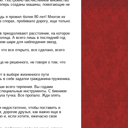
ию. Построено бесчисленное множество
 теперь созданы машины, помогающие не
дь я прожил более 80 лет! Многое из
в спорах, пробивало дорогу, еще только
в преодолевают расстояние, на которое
олнца. А всего лишь в последний год
ном шаре для наблюдения звезд.
что все открыто, все сделано, всего
а не решенного, не говоря о том, что
т в выборе жизненного пути
ь в себе задатки гражданина-труженика.
ше всего терпения. Вы годами
 специальные инструменты. С биением
ла тучка. Все пропало. Жди опять
и недостаточно, чтобы поставить и
, дорогие друзья, как важно еще в
 и, если хотите, ежечасно свое