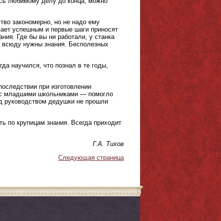
аясь любимому делу до конца, можно
тво закономерно, но не надо ему
ывает успешным и первые шаги приносят
ния. Где бы вы ни работали, у станка
 — всюду нужны знания. Бесполезных
гда научился, что познал в те годы,
последствии при изготовлении
я с младшими школьниками — помогло
под руководством дедушки не прошли
ть по крупицам знания. Всегда приходит
Г.А. Тихов
Следующая страница