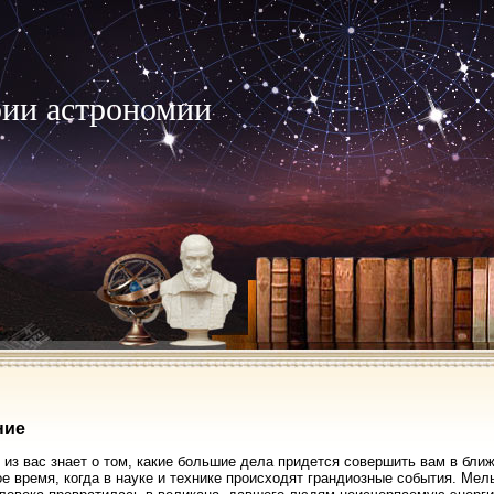
рии астрономии
ние
 из вас знает о том, какие большие дела придется совершить вам в бл
е время, когда в науке и технике происходят грандиозные события. М