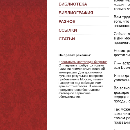
волей че
БИБЛИОТЕКА
машин, о
только м
БИБЛИОГРАФИЯ
Вам труд
того, чт
РАЗНОЕ
начинало
ССЫЛКИ
Сейчас л
в дни мо
СТАТЬИ
прошлого
Несмотря
достигли
На правах рекламы:
•
поставить мостовидный протез
.
Я — астр
От пациента требуется только
вся Всел
наличие снимка компьютерной
томографии. Для достижения
Я иногда
лучшего результата во время
пребывания в Москве, пациент
увлеченн
находится под наблюдением
врача-стоматолога. В клинике
Во всяко
предусмотрено бесплатное
дожидает
ежегодное сервисное
сердца с
обслуживание.
погоды, 
Так може
закончит
самом ра
призвани