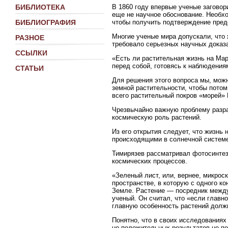
В 1860 году впервые ученые заговор
БИБЛИОТЕКА
еще не научное обоснование. Необх
чтобы получить подтверждение пред
БИБЛИОГРАФИЯ
Многие ученые мира допускали, что 
РАЗНОЕ
требовало серьезных научных доказ
ССЫЛКИ
«Есть ли растительная жизнь на Ма
перед собой, готовясь к наблюдения
СТАТЬИ
Для решения этого вопроса мы, можн
земной растительности, чтобы потом
всего растительный покров «морей»
Чрезвычайно важную проблему разра
космическую роль растений.
Из его открытия следует, что жизнь 
происходящими в солнечной систем
Тимирязев рассматривал фотосинтез
космических процессов.
«Зеленый лист, или, вернее, микрос
пространстве, в которую с одного ко
Земле. Растение — посредник между
ученый. Он считал, что «если главно
главную особенность растений должн
Понятно, что в своих исследования
но положительных результатов не п