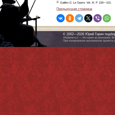
33
.
Galileo G.
Le Opere. Vol. XI. P. 100—101.
Предыдущая страница
© 2002—2026 Юрий Гирин подбо
«Кабинетъ» — История астрономии. Все
При копировании материалов проекта 