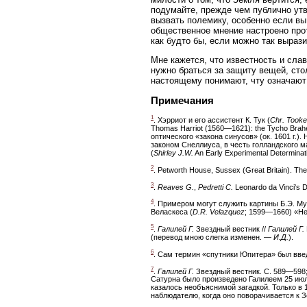
подумайте, прежде чем публично утв
вызвать полемику, особенно если вы
общественное мнение настроено прот
как будто бы, если можно так выраз
Мне кажется, что известность и сла
нужно браться за защиту вещей, ст
настоящему понимают, чту означают
Примечания
1
. Хэрриот и его ассистент К. Тук (
Chr. Tooke
Thomas Harriot (1560—1621): the Tycho Brahe
оптического «закона синусов» (ок. 1601 г.)
законом Снеллиуса, в честь голландского м
(
Shirley J.W.
An Early Experimental Determinati
2
. Petworth House, Sussex (Great Britain). The
3
.
Reaves G.
,
Pedretti C.
Leonardo da Vinci's Dr
4
. Примером могут служить картины Б.Э. Му
Веласкеса (
D.R. Velazquez
; 1599—1660) «Не
5
.
Галилей Г.
Звездный вестник //
Галилей Г.
(перевод мною слегка изменен. —
И.Д.
).
6
. Сам термин «спутники Юпитера» был вве
7
.
Галилей Г.
Звездный вестник. С. 589—598; 
Сатурна было произведено Галилеем 25 июля 
казалось необъяснимой загадкой. Только в 
наблюдателю, когда оно поворачивается к 