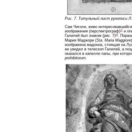
Рис. 7. Титульный лист рукописи Л. 
Сам Чиголи, живо интересовавшийся
17
изображения (перспектрограф)
и опи
18
Галилей был знаком (рис. 7)
. Пораз
Мария Маджоре (
Sta. Maria Maggiore
изображена мадонна, стоящая на Лун
ее увидел в телескоп Галилей, а поз
оказался в капелле папы, при котор
prohibitorum
.