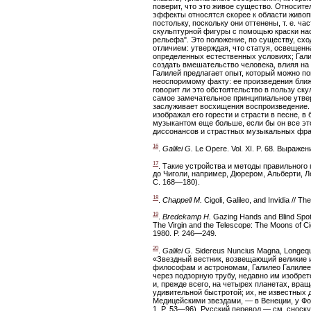
поверит, что это живое существо. Относител
эффекты относятся скорее к области живоп
постольку, поскольку они оттенены, т. е. 
скульптурной фигуры с помощью краски нас
рельефа". Это положение, по существу, схо
отличием: утверждая, что статуя, освещенн
определенных естественных условиях; Галил
создать вмешательство человека, влияя на 
Галилей предлагает опыт, который можно по
неоспоримому факту: ее произведения ближ
говорит ли это обстоятельство в пользу ску
самое замечательное принципиальное утвер
заслуживает восхищения воспроизведение. 
изображая его горести и страсти в песне, 
музыкантом еще больше, если бы он все эт
диссонансов и страстных музыкальных фраз
16
.
Galilei G.
Le Opere. Vol. XI. P. 68. Выраже
17
. Такие устройства и методы правильног
до Чиголи, например, Дюрером, Альберти, Ле
С. 168—180).
18
.
Chappell M.
Cigoli, Galileo, and Invidia // Th
19
.
Bredekamp H.
Gazing Hands and Blind Spots
The Virgin and the Telescope: The Moons of Ci
1980. P. 246—249.
20
.
Galilei G.
Sidereus Nuncius Magna, Longequ
«Звездный вестник, возвещающий великие 
философам и астрономам, Галилео Галилее
через подзорную трубу, недавно им изобре
и, прежде всего, на четырех планетах, вр
удивительной быстротой; их, не известных 
Медицейскими звездами, — в Венеции, у Фом
1. P. 53—96). Русский перевод — см. сноск