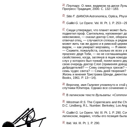
24
.
Плутарх.
О лике, видимом на диске Луны 
Прогресс-Традиция, 2000. С. 132—183.
25
.
Sitio F.
ΔΙΑΝΟΙΑ Astronomica, Optica, Physic
26
.
Galilei G.
Le Opere. Vol. III. Pt. 1. P. 253—2
27
. Сицци утверждал, что планет может быт
подметил проф. Сантильяна, напоминает дов
невозможно, — сказал доктор Слоп, оборачи
отвечал отец, — случаются сплошь и рядом
может жить так же дурно и в римской церкв
видом, — как умирает мерзавец. — Я имею в
— Скажите, пожалуйста, сколько их всех у 
произнес дядя Тоби, — но не соглашающим
свойственно, когда, заглянув в ящик комод
слух у которого был тонкий, понял моего дя
свою очередь доктор Слоп (применяя довод 
добродетелей? — Семь смертных грехов? —
семь чудес света? — Семь дней творения? 
Жизнь и мнения Тристрама Шенди, джентльм
Books, 1961. P. 13—14).
28
. Впрочем, имя Галилея упомянуто в этой
спутники Юпитера. Однако все сочинение сос
29
. В латинском тексте
Вульгаты
: «
Commoveat
30
.
Westman R.S.
The Copernicans and the Chur
D.C. Lindberg, R.L. Number. Berkeley; Los Ange
31
.
Galilei G.
Le Opere. Vol. III. Pt. 1. P. 2
латинском, видимо, чтобы его позиция был
32
. Ibid. Vol. III. Pt. 1. P. 290.