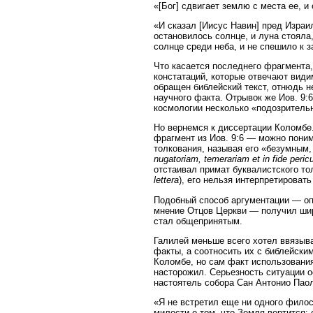
«[Бог] сдвигает землю с места ее, и 
«И сказал [Иисус Навин] пред Израи
остановилось солнце, и луна стояла,
солнце среди неба, и не спешило к з
Что касается последнего фрагмента,
констатаций, которые отвечают види
обращен библейский текст, отнюдь н
научного факта. Отрывок же Иов. 9:
космологии несколько «подозрител
Но вернемся к диссертации Коломбе
фрагмент из Иов. 9:6 — можно поним
толкования, называя его «безумным,
nugatoriam, temerariam et in fide peric
отстаивал примат буквалистского то
lettera
), его нельзя интерпретироват
Подобный способ аргументации — оп
мнение Отцов Церкви — получил широ
стал общепринятым.
Галилей меньше всего хотел ввязыва
факты, а соотносить их с библейски
Коломбе, но сам факт использования
насторожил. Серьезность ситуации о
настоятель собора Сан Антонио Пао
«Я не встретил еще ни одного фило
милости о том, что Земля вертится;