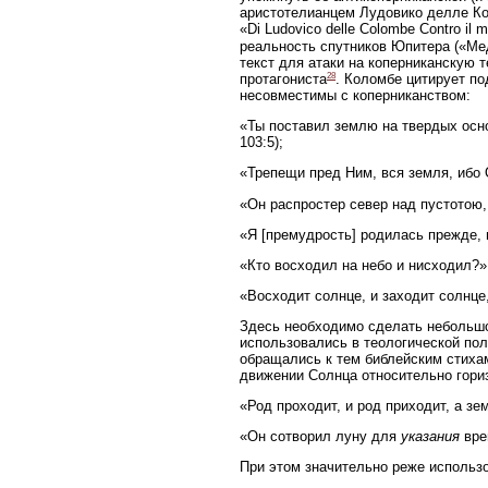
аристотелианцем Лудовико делле Ко
«Di Ludovico delle Colombe Contro il m
реальность спутников Юпитера («Ме
текст для атаки на коперниканскую 
28
протагониста
. Коломбе цитирует по
несовместимы с коперниканством:
«Ты поставил землю на твердых основ
103:5);
«Трепещи пред Ним, вся земля, ибо 
«Он распростер север над пустотою, 
«Я [премудрость] родилась прежде, 
«Кто восходил на небо и нисходил?» (
«Восходит солнце, и заходит солнце, 
Здесь необходимо сделать небольшое
использовались в теологической пол
обращались к тем библейским стихам
движении Солнца относительно гор
«Род проходит, и род приходит, а зем
«Он сотворил луну для
указания
врем
При этом значительно реже использо