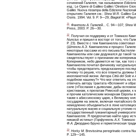
сочинений Галилея, так называемое
Edizion
изд.: Le Opere di Galileo Galilei / Direttore G
Galilei. Nuova ristampa della Edizione Nazion
открытиях Галилея см.:
Shea W.R.
Galileo Ga
Osiris. 1994. Vol. 9. P. 9—29;
Biagioli M.
«Playin
21
.
Фантоли А.
Галилей... С. 94—107;
Shea W
Press, 2003. P. 26—30.
22
. Получил он поддержку и от Томмазо Кам
Nuncius
и пришел в восторг от того, что Га
P. 23). Вместе с тем Кампанелла советовал
(
Штекли А.Э.
Кампанелла и процесс Галилея
некоторые пассажи из его письма Кастелли о
Кампанеллы или сам додумался до такой та
свидетельствуют о признании им коперникан
Коперником, небо движется не так, как того х
Кампанелла почитал фичинову натуральную м
чтобы предотвратить предсказанную после
почему-то решив, что все планеты должны
инопланетной жизни. Автора
Città del Sole
и
подобном нашему?» Что мог ответить на эт
отвечать автору трактата «Вспомнят и обра
силе («Послание к дьяволам, дабы вспомни
христианам, к прелатам Римской церкви, к
и прочим католическим монархам Европы в 
также к абиссинскому царю, к Великому кня
государям на земле, включая «китайского б
немедленно объединиться в лоне католициз
натуральную магию и социальную утопию го
государственный гуманитарный университет,
Кампанелле. Я предпочитаю найти одну исти
никакой истины» (
Горфункель А.Х.
Томмазо К
Ф.А.
Джордано Бруно и герметическая традиц
23
.
Horky M.
Brevissima peregrinatio contra N
P. 129—145.