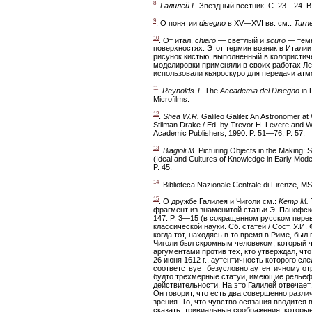
8
.
Галилей Г.
Звездный вестник. С. 23—24. В
9
. О понятии
disegno
в XV—XVI вв. см.:
Turne
10
. От итал.
chiaro
— светлый и
scuro
— темн
поверхностях. Этот термин возник в Италии 
рисунок кистью, выполненный в колористич
моделировки применяли в своих работах Ле
использовали кьяроскуро для передачи ат
11
.
Reynolds T.
The
Accademia del Disegno
in 
Microfilms.
12
.
Shea W.R.
Galileo Galilei: An Astronomer at
Stilman Drake / Ed. by Trevor H. Levere and Wi
Academic Publishers, 1990. P. 51—76; P. 57.
13
.
Biagioli M.
Picturing Objects in the Making: 
(Ideal and Cultures of Knowledge in Early Mod
P. 45.
14
. Biblioteca Nazionale Centrale di Firenze, MS.
15
. О дружбе Галилея и Чиголи см.:
Kemp M.
фрагмент из знаменитой статьи Э. Панофского: Ga
147. P. 3—15 (в сокращенном русском пере
классической науки. Сб. статей / Сост. У.И
когда тот, находясь в то время в Риме, бы
Чиголи был скромным человеком, который ч
аргументами против тех, кто утверждал, ч
26 июня 1612 г., аутентичность которого сл
соответствует безусловно аутентичному отр
будто трехмерные статуи, имеющие рельеф
действительности. На это Галилей отвечае
Он говорит, что есть два совершенно разли
зрения. То, что чувство осязания вводитс
сказать, тривиальные соображения, которые