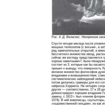
Рис. 4. Д. Веласкес. Непорочное зач
Спустя четыре месяца после упомян
мощных телескопов (с восьми-, а зат
ряд замечательных открытий, а имен
бессчетного множества звезд, распо
сейчас же взгляду представляется г
5
хорошо заметными»
; были обнаруж
состоит из 3, которые как бы касают
пришел к выводу, что поверхность Л
великое множество философов думает
впадинами и возвышенностями, сове
систематических наблюдений небесны
потом делались гравюры для его соч
наброска Хэрриота. На четырех сохр
других — соответственно, 17 и 18 д
демонстрируют хорошее владение Г
замечу, с 1613 г. был членом флоре
1574). В ней живописцы, скульпторы,
«художественной гильдии», но как 