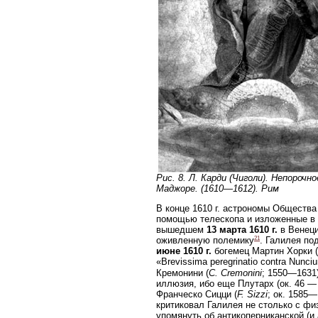
Рис. 8. Л. Карди (Чиголи). Непороч
Маджоре. (1610—1612). Рим
В конце 1610 г. астрономы Общества
помощью телескопа и изложенные в ш
вышедшем
13 марта 1610 г.
в Венеци
21
оживленную полемику
. Галилея по
июне 1610 г.
богемец Мартин Хорки (
«Brevissima peregrinatio contra Nunc
Кремонини (
C. Cremonini
; 1550—1631
иллюзия, ибо еще Плутарх (ок. 46 — 
Франческо Сицци (
F. Sizzi
; ок. 1585—
критиковал Галилея не столько с фи
упомянуть об антикоперниканской (