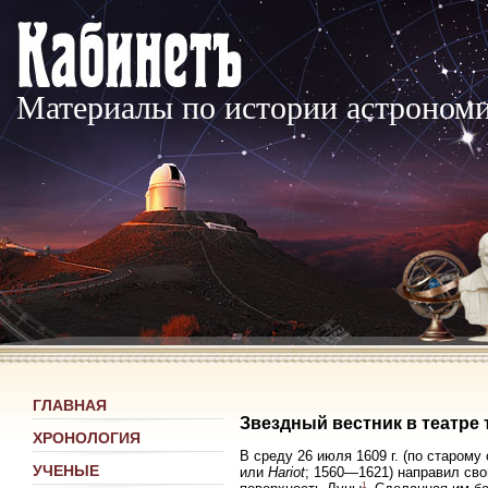
Материалы по истории астроном
ГЛАВНАЯ
Звездный вестник в театре 
ХРОНОЛОГИЯ
В среду 26 июля 1609 г. (по старому
УЧЕНЫЕ
или
Hariot
; 1560—1621) направил св
1