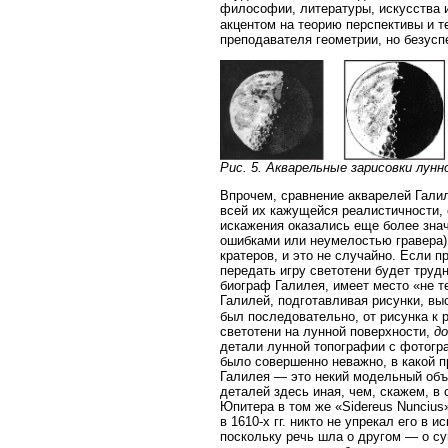
философии, литературы, искусства 
акцентом на теорию перспективы и 
преподавателя геометрии, но безусп
Рис. 5. Акварельные зарисовки лунн
Впрочем, сравнение акварелей Гали
всей их кажущейся реалистичности, 
искажения оказались еще более знач
ошибками или неумелостью гравера)
кратеров, и это не случайно. Если 
передать игру светотени будет труд
биограф Галилея, имеет место «не т
Галилей, подготавливая рисунки, вы
был последовательно, от рисунка к 
светотени на лунной поверхности,
д
детали лунной топографии с фотогра
было совершенно неважно, в какой п
Галилея — это некий модельный объ
деталей здесь иная, чем, скажем, 
Юпитера в том же «Sidereus Nuncius
в 1610-х гг. никто не упрекал его в
поскольку речь шла о другом — о су