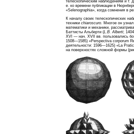
телескопическим наблюдениям и т. д.
е. ко времени публикации в Нюрнберг
«Selenographia», когда сомнения в р
К началу своих телескопических наб
техники
chiaroscuro
. Многое он узнал
математики и механики, рассматрива
Баттисты Альберти (
L.B. Alberti
; 140
XVI — нач. XVII вв. пользовались б
1508—1585) «Perspectiva corporum Re
деятельности: 1596—1625) «La Pratica
на поверхностях сложной формы (рис