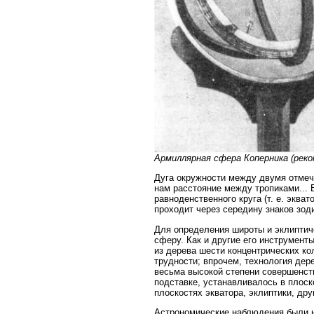
Армиллярная сфера Коперника (реко
Дуга окружности между двумя отмеч
нам расстояние между тропиками... В
равноденственного круга (т. е. эква
проходит через середину знаков зод
Для определения широты и эклиптич
сферу. Как и другие его инструмент
из дерева шести концентрических к
трудности; впрочем, технология дер
весьма высокой степени совершенств
подставке, устанавливалось в плоск
плоскостях экватора, эклиптики, дру
Астрономические наблюдения были н