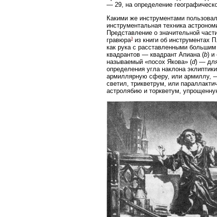
— 29, на определение географическо
Какими же инструментами пользовалс
инструментальная техника астроном
Представление о значительной част
3
гравюра
из книги об инструментах П.
как рука с расставленными большим
квадрантов — квадрант Апиана (
b
) и
называемый «посох Якова» (
d
) — дл
определения угла наклона эклиптики
армиллярную сферу, или армиллу, —
светил, трикветрум, или параллакти
астролябию и торкветум, упрощенну