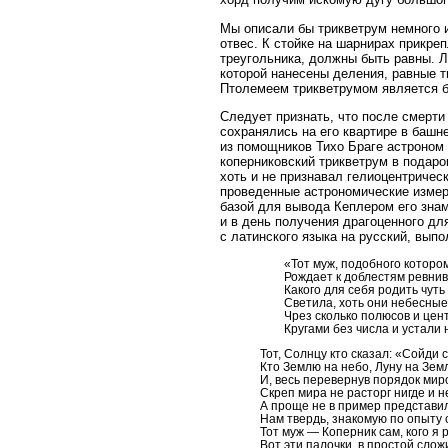
хорд получим искомую дугу большог
Мы описали бы трикветрум немного и
отвес. К стойке на шарнирах прикре
треугольника, должны быть равны. 
которой нанесены деления, равные
Птолемеем трикветрумом является 
Следует признать, что после смерти
сохранялись на его квартире в башне
из помощников Тихо Браге астроном
коперниковский трикветрум в подаро
хоть и не признавал гелиоцентричес
проведенные астрономические измер
базой для вывода Кеплером его знам
и в день получения драгоценного дл
с латинского языка на русский, вып
«Тот муж, подобного котором
Рождает к доблестям ревнив
Какого для себя родить чуть 
Светила, хоть они небесные
Чрез сколько полюсов и цент
Кругами без числа и устали н
Тот, Солнцу кто сказал: «Сойди с
Кто Землю на небо, Луну на Зем
И, весь перевернув порядок мир
Скреп мира не расторг нигде и н
А проще не в пример представи
Нам твердь, знакомую по опыту 
Тот муж — Коперник сам, кого я 
Вот эти палочки, в простой сло