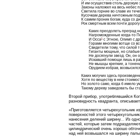
И им осуществив столь дерзкую 
Законы наложил на весь небес п
Светила горние во славе их теч
Кусочкам дерева ничтожным под
К самим проник богам, куда со д
Рок смертным всем почти дорогу
Каких преодолеть преград не
Нагроможденные когда-то П
5
И Осса
с Этною, Олимп с д
Горами многими вотще со вс
Свидетели тому, что силой т
Гиганты мощные, но слабые
Не досягнули звезд. Он, он од
Искавший помощи лишь в раз
Не мышцы крепкие, а тонень
Орудием избрав, возвысился 
Каких могучих здесь произведен
Хотя по веществу в нем стоимос
Но золото само, когда б имело у
Такому дереву завидовать бы ст
Второй прибор, употреблявшийся Коп
разновидность квадранта, описывает
«Приготовляется четырехугольник из
поверхностей этого четырехугольни
нанесения делений ширину... Из одно
частей, которые затем подразделяют
цилиндрический очень хорошо обточе
над ней возвышался на ширину паль