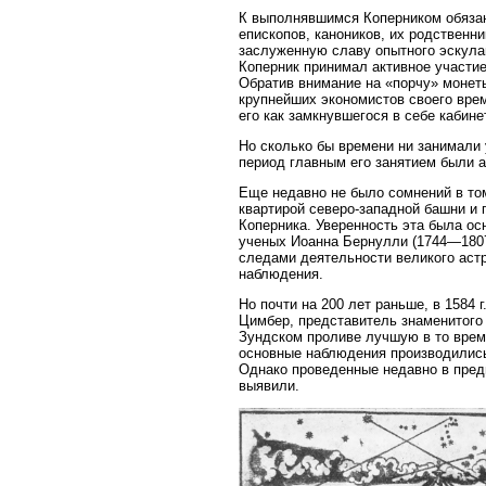
К выполнявшимся Коперником обязан
епископов, каноников, их родственн
заслуженную славу опытного эскулап
Коперник принимал активное участие
Обратив внимание на «порчу» монет
крупнейших экономистов своего врем
его как замкнувшегося в себе кабине
Но сколько бы времени ни занимали
период главным его занятием были 
Еще недавно не было сомнений в то
квартирой северо-западной башни и 
Коперника. Уверенность эта была ос
ученых Иоанна Бернулли (1744—1807)
следами деятельности великого аст
наблюдения.
Но почти на 200 лет раньше, в 1584
Цимбер, представитель знаменитого 
Зундском проливе лучшую в то врем
основные наблюдения производились 
Однако проведенные недавно в пред
выявили.