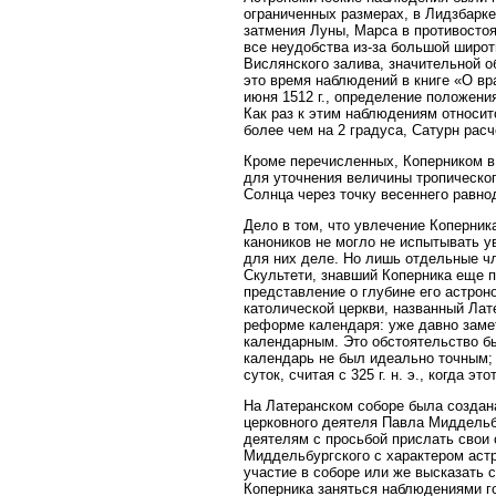
ограниченных размерах, в Лидзбарке.
затмения Луны, Марса в противостоя
все неудобства из-за большой широты
Вислянского залива, значительной о
это время наблюдений в книге «О вр
июня 1512 г., определение положения
Как раз к этим наблюдениям относит
более чем на 2 градуса, Сатурн рас
Кроме перечисленных, Коперником в
для уточнения величины тропическо
Солнца через точку весеннего равно
Дело в том, что увлечение Коперник
каноников не могло не испытывать 
для них деле. Но лишь отдельные чл
Скультети, знавший Коперника еще 
представление о глубине его астрон
католической церкви, названный Лат
реформе календаря: уже давно заме
календарным. Это обстоятельство б
календарь не был идеально точным; е
суток, считая с 325 г. н. э., когда 
На Латеранском соборе была создан
церковного деятеля Павла Миддельб
деятелям с просьбой прислать свои
Миддельбургского с характером аст
участие в соборе или же высказать 
Коперника заняться наблюдениями г