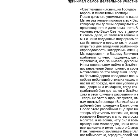
принимал самое деятельное участие.
«Светлейший и яснейший Государь,
Кароль и милостивый господин!
После должного упоминания о нашей
Мы не раз желали пожаловаться Ваш
которому мы должны обращаться чащ
происшедшего, и даже сама честь 
упомянутую Вашу Светлость, занят
В самом деле, не является тайной,
мы и наши подданные подвергаемся 
как бы попали в неволю так, что д
открытых для злодеяний разбойнико
справедливость, которую мы очень 
Мы надеемся, что Вашему Величеству
грабители получают поддержку, где
терпением, ибо, занимаясь духовн
Но на генеральном сейме в Эльблонг
постановление было принято в соот
мстителями за эти злодеяния. Когд
на большой дороге нападению восьм
собрав небольшой отряд из наших п
настиг их прежде, чем они успели ук
них, дворянина из Маркин, тогда к
грабителей был доставлен в Эльблон
хотя в этом случае в разрешении и
Теперь же этот рыцарь жалуется, что
сам светлый господин Великий магис
добычей был приведен в Балгу, о 
После этого разбойники еще яростн
теперь обратились против нас, оск
господина Великого магистра угрож
молитва, а не война, нету сил и в
врожденное милосердие, наша невин
всегда имела и имеет самого благор
Итак, униженно заклинаем Ваше Ве
настойчивостью, оградить своей за