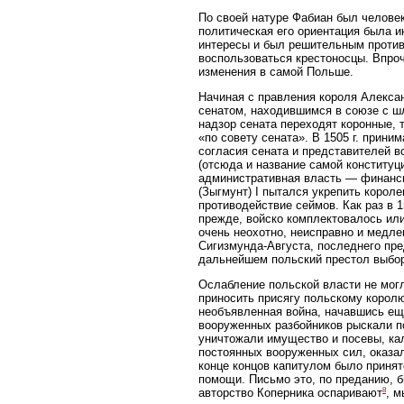
По своей натуре Фабиан был человек
политическая его ориентация была и
интересы и был решительным против
воспользоваться крестоносцы. Впро
изменения в самой Польше.
Начиная с правления короля Алексан
сенатом, находившимся в союзе с шля
надзор сената переходят коронные, 
«по совету сената». В 1505 г. прини
согласия сената и представителей в
(отсюда и название самой конституци
административная власть — финансы
(Зыгмунт) I пытался укрепить короле
противодействие сеймов. Как раз в 
прежде, войско комплектовалось или
очень неохотно, неисправно и медлен
Сигизмунда-Августа, последнего пре
дальнейшем польский престол выбо
Ослабление польской власти не могл
приносить присягу польскому королю,
необъявленная война, начавшись еще
вооруженных разбойников рыскали п
уничтожали имущество и посевы, кал
постоянных вооруженных сил, оказал
конце концов капитулом было принят
помощи. Письмо это, по преданию, б
8
авторство Коперника оспаривают
, м