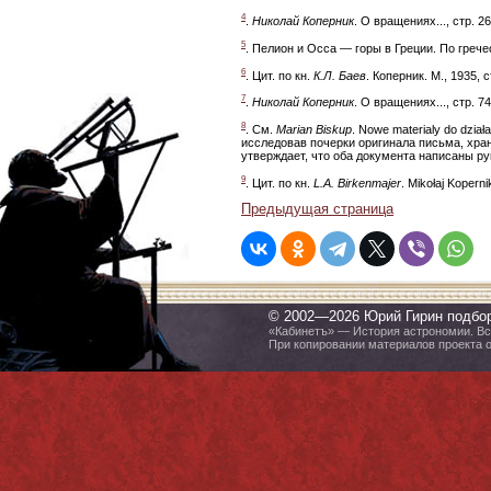
4
.
Николай Коперник
. О вращениях..., стр. 
5
. Пелион и Осса — горы в Греции. По греч
6
. Цит. по кн.
К.Л. Баев
. Коперник. М., 1935, 
7
.
Николай Коперник
. О вращениях..., стр. 74
8
. См.
Marian Biskup
. Nowe materialy do dział
исследовав почерки оригинала письма, хран
утверждает, что оба документа написаны ру
9
. Цит. по кн.
L.A. Birkenmajer
. Mikołaj Kopern
Предыдущая страница
© 2002—2026 Юрий Гирин подбо
«Кабинетъ» — История астрономии. Все
При копировании материалов проекта 