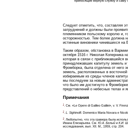
приносящие верную службу и саму ж
Следует отметить, что, составляя э
затруднений и должны были проявит
племянником польскому королю и, г
осторожностью. Тем более должна на
истинные виновники чинившихся на 
Таким образом, обстановка в Вармии 
октября 1516 г. Николая Коперника 
которая в связи с приближавшейся в
принадлежавших капитулу земель и 
Фромборка, была отделена от него 
земель, расположенных в восточной
избираемым из среды членов капиту
мы последуем за новым администрат
что было им достигнуто в Фромборке,
представлений о небесных телах и я
Примечания
1
. См. «Le Ореге di Galileo Galilei», v. V. Firen
2
.
L. Sighinolfi
. Domenico Maria Novara e Nicolo C
3
. Любопытно, что эта гравюра была исполь
Ивана Елизарьева. См.
Ю.А. Белый
и
К.И. 
исследования, вып. XII. М., 1959, стр. 204.