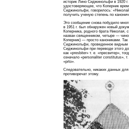
историк Лино Сиджинольфи в 1920 г
удостоверяющее, что Коперник врем
Сиджинольфи, говорилось: «Николай
получить ученую степень по канонич
Это сообщение снова побудило мног
в 1951 г. был обнаружен новый доку
Коперника, родного брата Николая, 
назван священником, четыре — чинов
Коперник) — просто канониками. Так
Сиджинольфи, проведенное видным а
Сиджинольфи при переводе этого до
как «presbiter» т. е. «пресвитер», 
означало «personaliter constitutus»
«prto».
Следовательно, никаких данных для 
противоречат этому.