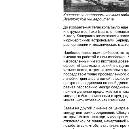
Коперник за астрономическими набл
Ягеллонском университете
До изобретения телескопа было еще
инструментов Тихо Браге, с помощь
было у Коперника возможности полу
нюрнбергскими астрономами Бернард
распоряжении и механических масте
Наиболее известным прибором, кото
именно за работой с ним изображен 
изготовленный им из пихтовой древе
сфер»: «Параллактический инструмен
четыре локтя, а третья несколько д
посредством точно просверленного о
линейки, двигаясь в одной плоскост
центра ее соединения по всей длине
равная расстоянию между соединения
причем деление продолжается в таки
могущего быть вписанным в круг, рад
может быть отрезано как излишнее.
Затем на другой линейке от центра 
между центрами соединений. Сбоку е
которые может проходить луч зрения
отклонялись от линии, начертанной 
позаботиться, чтобы эта линия, про