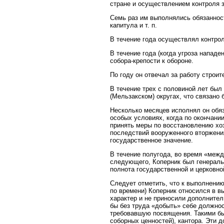
стране и осуществлением контроля 
Семь раз им выполнялись обязаннос
капитула и т. п.
В течение года осуществлял контро
В течение года (когда угроза напад
собора-крепости к обороне.
По году он отвечал за работу строи
В течение трех с половиной лет бы
(Мельзакском) округах, что связано
Несколько месяцев исполнял он обя
особых условиях, когда по окончан
принять меры по восстановлению хо
последствий вооруженного вторжени
государственное значение.
В течение полугода, во время «межд
следующего, Коперник был генераль
полнота государственной и церковно
Следует отметить, что к выполнению
по времени) Коперник относился в в
характер и не приносили дополнител
бы без труда «добыть» себе должнос
требовавшую посвящения. Такими был
соборных ценностей), кантора. Эти