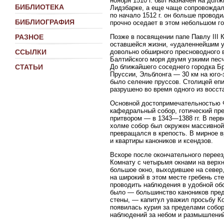
ноября 1510 г. был назначен на дол
БИБЛИОТЕКА
Лидзбарке, а еще чаще сопровождал е
по начало 1512 г. он больше провод
БИБЛИОГРАФИЯ
прочно оседает в этом небольшом го
Позже в посвящении папе Павлу III 
РАЗНОЕ
оставшейся жизни, «удаленнейшим у
довольно обширного пресноводного 
ССЫЛКИ
Балтийского моря двумя узкими пес
До ближайшего соседнего городка Бр
СТАТЬИ
Пруссии, Эльблонга — 30 км на юго-
было селение пруссов. Столицей епи
разрушено во время одного из восст
Основной достопримечательностью 
кафедральный собор, готический пре
притвором — в 1343—1388 гг. В пер
холме собор был окружен массивной
превращался в крепость. В мирное 
и квартиры каноников и ксендзов.
Вскоре после окончательного перее
Комнату с четырьмя окнами на верхн
большое окно, выходившее на север,
на широкий в этом месте гребень ст
проводить наблюдения в удобной обс
было — большинство каноников пред
стены, — капитул уважил просьбу Ко
появилась курия за пределами собо
наблюдений за небом и размышлений