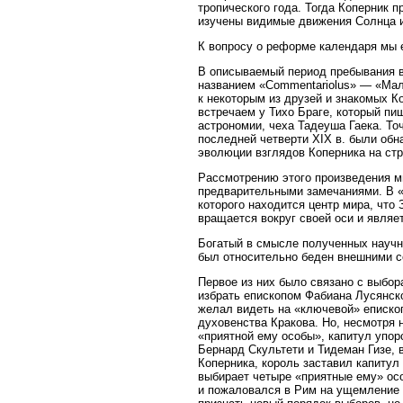
тропического года. Тогда Коперник 
изучены видимые движения Солнца 
К вопросу о реформе календаря мы 
В описываемый период пребывания в
названием «Commentariolus» — «Малы
к некоторым из друзей и знакомых К
встречаем у Тихо Браге, который пиш
астрономии, чеха Тадеуша Гаека. Точ
последней четверти XIX в. были обн
эволюции взглядов Коперника на стр
Рассмотрению этого произведения м
предварительными замечаниями. В «
которого находится центр мира, что
вращается вокруг своей оси и являе
Богатый в смысле полученных научны
был относительно беден внешними с
Первое из них было связано с выбо
избрать епископом Фабиана Лусянско
желал видеть на «ключевой» епископ
духовенства Кракова. Но, несмотря 
«приятной ему особы», капитул упор
Бернард Скультети и Тидеман Гизе, 
Коперника, король заставил капитул
выбирает четыре «приятные ему» осо
и пожаловался в Рим на ущемление 