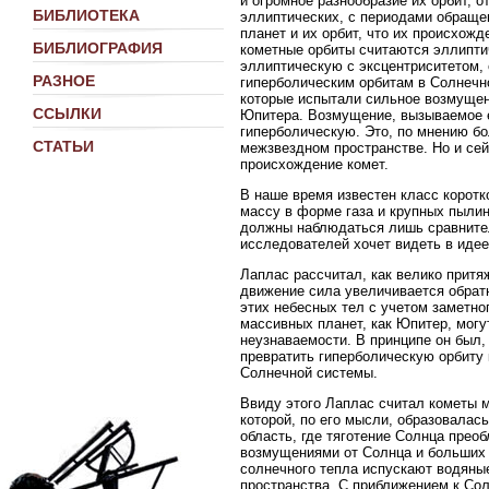
и огромное разнообразие их орбит, о
БИБЛИОТЕКА
эллиптических, с периодами обращен
планет и их орбит, что их происхож
БИБЛИОГРАФИЯ
кометные орбиты считаются эллипти
эллиптическую с эксцентриситетом, 
РАЗНОЕ
гиперболическим орбитам в Солнечно
которые испытали сильное возмущен
ССЫЛКИ
Юпитера. Возмущение, вызываемое е
гиперболическую. Это, по мнению б
СТАТЬИ
межзвездном пространстве. Но и се
происхождение комет.
В наше время известен класс корот
массу в форме газа и крупных пылин
должны наблюдаться лишь сравнител
исследователей хочет видеть в иде
Лаплас рассчитал, как велико прит
движение сила увеличивается обрат
этих небесных тел с учетом заметно
массивных планет, как Юпитер, мог
неузнаваемости. В принципе он был,
превратить гиперболическую орбиту 
Солнечной системы.
Ввиду этого Лаплас считал кометы 
которой, по его мысли, образовалас
область, где тяготение Солнца преоб
возмущениями от Солнца и больших 
солнечного тепла испускают водяные
пространства. С приближением к Сол