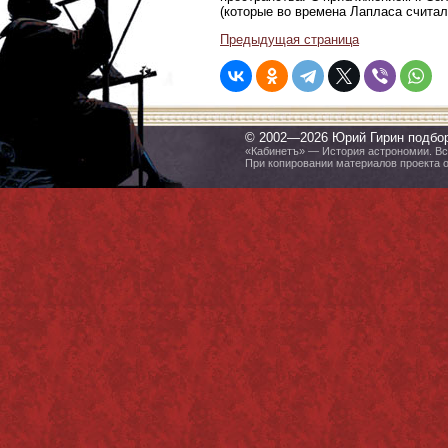
(которые во времена Лапласа считали
Предыдущая страница
© 2002—2026 Юрий Гирин подбо
«Кабинетъ» — История астрономии. Все
При копировании материалов проекта 