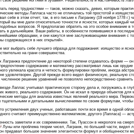
 свое решение ногтями и зубами». Решительность и настойчивость Лап
пать перед трудностями — таков, можно сказать, девиз, которым практи
ческие методы Лапласа часто не отличались той простотой и изящество
вал себе в этом отчет; так, в его письме к Лагранжу (19 ноября 1778 г.)
оторый вы мне дали относительно точности и ясности, которых каждый чи
подобных вопросов. Я предполагаю обратить на это особое внимание в т
ать в дальнейшем. Ваши работы, в особенности появившиеся в последн
нейшими образцами, и они кажутся мне заслуживающими внимания с то
ны содержащихся в них открытий».
е мог выбрать себе лучшего образца для подражания: изящество и ясн
ствительно на грани совершенства.
х Лагранжа предпочтение до некоторой степени отдавалось форме — о
предпочтение содержанию и математику рассматривал лишь как орудие
ного увлекала красота и четкость формулировки проблем, иногда абстр
не удовлетворен. Другой прежде всего видел физическую, реальную сто
а численное решение уравнений не позволяло непосредственно сравнит
везде Лаплас учитывал практическую сторону дела и, погружаясь в глу
их живого, реального содержания. Он не искал в природе объектов для 
ческие методы для анализа известных явлений реального мира. Первок
 тщательными и детальными вычислениями по своим формулам, чтобы с
то устремления двух ученых, работавших почти все время в одной обла
одного считают преимущественно математиком, другого (Лапласа) — ас
енность заметили и их современники. Так, Пуассон в некрологе на смерт
1
и
Луны или проблема теории чисел, Лагранж, по большей части, видел 
он придавал большое значение элегантности формул и обобщенности ме