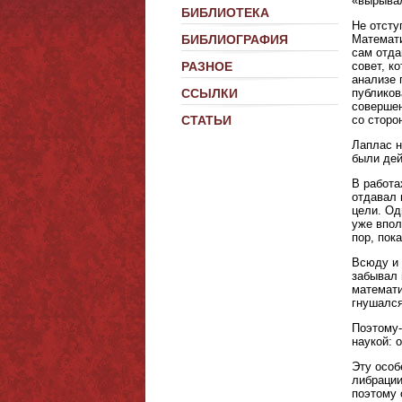
«вырывал
БИБЛИОТЕКА
Не отсту
Математи
БИБЛИОГРАФИЯ
сам отда
совет, к
РАЗНОЕ
анализе 
публиков
ССЫЛКИ
совершен
со сторо
СТАТЬИ
Лаплас н
были дей
В работа
отдавал 
цели. Од
уже впол
пор, пок
Всюду и 
забывал 
математи
гнушался
Поэтому-
наукой: 
Эту особ
либраци
поэтому 