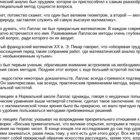
ческий анализ был орудием, которое он приспособлял к самым разнообр
пециальный метод сущности вопроса.
ет, потомство скажет, что один был великим геометром, а второй — в
природу, заставляя служить ей самую высокую математику».
 думать, что Лаплас не был прекрасным математиком. В каждом совре
атно встречается его имя. Развиваемые Лапласом методы очень глубоки,
ой вопрос, ради которого он их вводит.
ый французский математик XX в. Э. Пикар говорил, что «обозревая тру
восхищения перед таким собранием работ, где математический анализ п
 с необыкновенным чутьем».
 был первым ученым, обратившим внимание астрономов на необходимо
ния своих методов. Позднее этот вопрос с еще большей остротой поста
 недостатки некоторых доказательств, Лаплас всегда стремился подтв
Он заинтересован, как всегда, практическим применением метода, верно
альной чистотой.
лекциях в Нормальной школе Лаплас однажды, говоря о неудачных попы
ческие уравнения выше четвертой степени, сделал такое заключение: п
 с математической точки зрения было бы прекрасно, но мало пригодно пр
о удобнее пользоваться методами приближенных решений.
е лекциях Лаплас указывал на возрождение презрительного отношения 
оворки: «Весьма примечательно, что великие открытия, которыми в теку
яния на теорию чисел. В конце концов эти исследования до сих пор уд
ими заниматься, разве лишь тому, у кого есть для этого досуг. Все же 
ляют собой прекрасный образчик искусства рассуждать; кроме того, когд