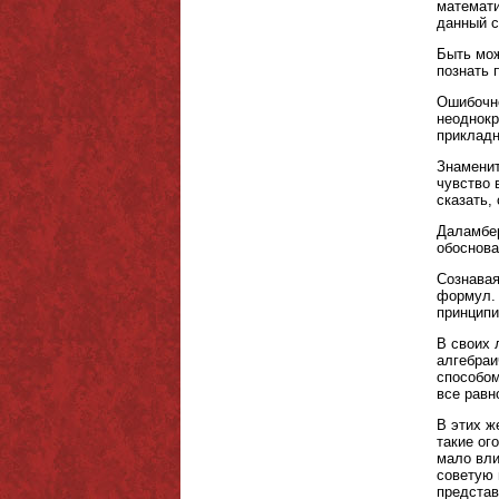
математи
данный с
Быть мож
познать 
Ошибочно
неоднокр
прикладн
Знаменит
чувство 
сказать,
Даламбер
обоснова
Сознавая
формул. 
принципи
В своих 
алгебраи
способом
все равн
В этих ж
такие ог
мало вли
советую 
представ