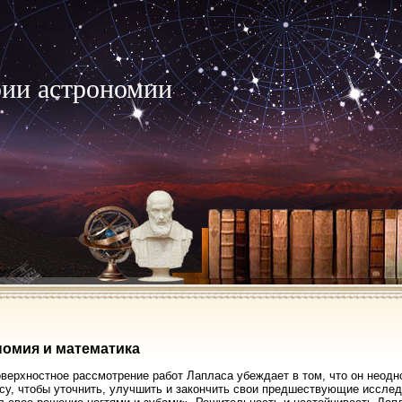
рии астрономии
омия и математика
верхностное рассмотрение работ Лапласа убеждает в том, что он неодн
су, чтобы уточнить, улучшить и закончить свои предшествующие исслед