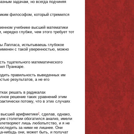
азным задачам, но всегда подчиняя
еликим философом, который стремился
менном учебнике высшей математики
 нередко глубже, чем этого требует тот
ды Лапласа, испытываешь глубокое
рименен с такой уверенностью, можно
сть тщательного математического
вил Пуанкаре.
ердить правильность выведенных им
стью результатов, а не его
тках решать в радикалах
олное решение таких уравнений этим
актически потому, что в этих случаях
2
к высшей арифметике
, сделав, однако,
щем столетии обогатился анализ, имели
овлетворяют лишь любопытство, и я не
проследить за ними не лишнее. Они
а-нибудь они, может быть, и получат