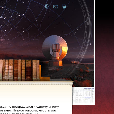
ократно возвращался к одному и тому
ования. Пуансо говорил, что Лаплас