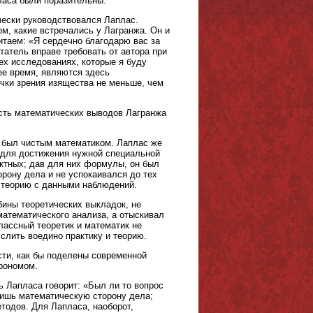
ласа были поразительны.
чески руководствовался Лаплас.
м, какие встречались у Лагранжа. Он и
 читаем: «Я сердечно благодарю вас за
татель вправе требовать от автора при
ех исследованиях, которые я буду
ее время, являются здесь
чки зрения изящества не меньше, чем
ость математических выводов Лагранжа
н был чистым математиком. Лаплас же
 для достижения нужной специальной
актных; дав для них формулы, он был
рону дела и не успокаивался до тех
ь теорию с данными наблюдений.
бины теоретических выкладок, не
математического анализа, а отыскивал
лассный теоретик и математик не
лить воедино практику и теорию.
сти, как бы поделены современной
трономом.
ь Лапласа говорит: «Был ли то вопрос
лишь математическую сторону дела;
тодов. Для Лапласа, наоборот,