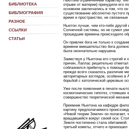
Ньютона ограниченный характер. Мет
БИБЛИОТЕКА
отрыве от материи) принудили его п
основном заключались в том, что о
БИБЛИОГРАФИЯ
существование абсолютно пустого п
время и пространство, не связанные
РАЗНОЕ
Ньютон лучше, чем кто-либо другой 
Солнечной системы, но не сумел уви
ССЫЛКИ
прошедшие времена происходило обра
СТАТЬИ
Он привлек бога не только к создан
времени вмешательство бога должно 
была окончательно нарушена.
Заимствуя у Ньютона его строгий и 
причин, Лаплас решительно отметал 
соблазнился прибегнуть к помощи бо
прежде всего сказалось различие м
авторитарных взглядов, особенно в 
борьбой с католической церковью о
Уже после появления в печати ньют
космогонических гипотез, стоявших 
совершенство теоретической механик
Преемник Ньютона на кафедре филос
картину предполагаемого происхожде
«Новой теории Земли» он полагает, 
вращавшейся вокруг своей оси. Стол
Земля постепенно стала обитаемой.
третьей кометы, отчего и произошел