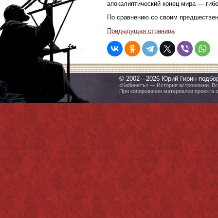
апокалиптический конец мира — гиб
По сравнению со своим предшествен
Предыдущая страница
© 2002—2026 Юрий Гирин подбо
«Кабинетъ» — История астрономии. Все
При копировании материалов проекта 