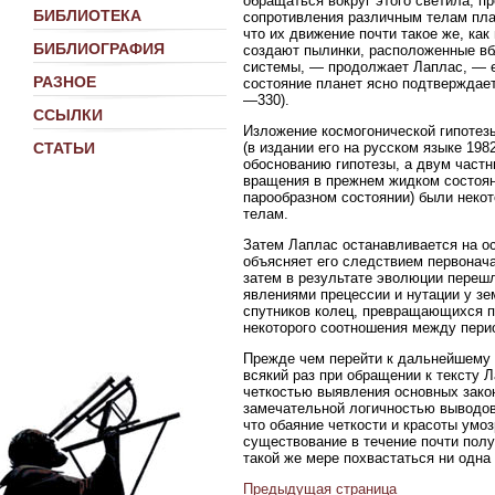
обращаться вокруг этого светила, п
БИБЛИОТЕКА
сопротивления различным телам план
что их движение почти такое же, ка
БИБЛИОГРАФИЯ
создают пылинки, расположенные вб
системы, — продолжает Лаплас, — е
РАЗНОЕ
состояние планет ясно подтверждает
—330).
ССЫЛКИ
Изложение космогонической гипоте
(в издании его на русском языке 19
СТАТЬИ
обоснованию гипотезы, а двум част
вращения в прежнем жидком состояни
парообразном состоянии) были неко
телам.
Затем Лаплас останавливается на о
объясняет его следствием первонача
затем в результате эволюции перешл
явлениями прецессии и нутации у зе
спутников колец, превращающихся п
некоторого соотношения между пери
Прежде чем перейти к дальнейшему 
всякий раз при обращении к тексту 
четкостью выявления основных зако
замечательной логичностью выводов
что обаяние четкости и красоты умо
существование в течение почти полу
такой же мере похвастаться ни одна
Предыдущая страница