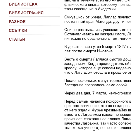
мысли в течение всей его жизни. Он
БИБЛИОТЕКА
физического опыта, которому припи
этом сообщение в Академии.
БИБЛИОГРАФИЯ
Очнувшись от бреда, Лаплас почувст
постоянный врач Магенди, друг и не
РАЗНОЕ
Они не раз пытались успокоить его,
ССЫЛКИ
Останавливаясь на каждом слоге, Ла
ничтожно по сравнению с тем, чего 
СТАТЬИ
В девять часов утра 5 марта 1S27 г.
лет после смерти Ньютона.
Весть о смерти Лапласа быстро дошл
заседанием. Когда председатель об
креслу, которое еще совсем недавн
что с Лапласом отошла в прошлое од
После нескольких минут торжественн
Заседание прервалось само собой.
Через два дня, 7 марта, немногочис
Перед самым началом похоронного ш
прислал извинение, что по нездоров
от него ждали. Фурье чрезвычайно вы
вместе с Лагранжем нашел неправил
произнося «похвальное слово» Лапл
качества Лагранжа, так часто сопер
только как ученого, но не как чело