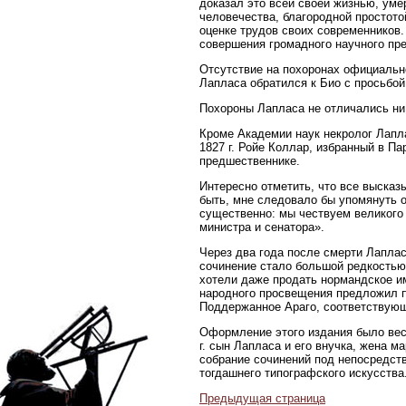
доказал это всей своей жизнью, ум
человечества, благородной простот
оценке трудов своих современников
совершения громадного научного пр
Отсутствие на похоронах официальн
Лапласа обратился к Био с просьбой
Похороны Лапласа не отличались ни
Кроме Академии наук некролог Лаплас
1827 г. Ройе Коллар, избранный в П
предшественнике.
Интересно отметить, что все высказ
быть, мне следовало бы упомянуть о
существенно: мы чествуем великого
министра и сенатора».
Через два года после смерти Лаплас
сочинение стало большой редкостью
хотели даже продать нормандское и
народного просвещения предложил п
Поддержанное Араго, соответствующ
Оформление этого издания было весь
г. сын Лапласа и его внучка, жена м
собрание сочинений под непосредст
тогдашнего типографского искусства.
Предыдущая страница