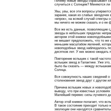
Почему новые звезды сбрасывают св
случиться с Солнцем? Меняются ли 
Увы, увы, все эти вопросы упираютс
заранее, какая из слабых звездочек
«впрок», на всякий случай спектры 
мы ничего не можем сказать и о ее 
Все же есть данные, позволяющие с
звезды в небольших пределах неправ
автором этой книжки новоподобными.
не мешает предположить, что то же 
меньшим масштабом явлений, которые
новоподобных звезд наблюдалось по
десятков лет. У них можно ожидать 
Повторение вспышек с такой частот
вспышек звезд в Галактике. Уже это
было бы сказать — между вспышками
Солнца.
Вся совокупность наших сведений о 
столкновения звезд друг с другом и
Причина вспышек новых и новоподобн
выводу, что при известных условиях
Малейший перевес силы лучевого да
Автор этой книжки полагает, что вс
В такое состояние приходит только 
эволюции они находятся сравнитель