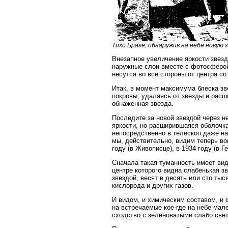
Тихо Браге, обнаружив на небе новую
Внезапное увеличение яркости звез
наружные слои вместе с фотосферо
несутся во все стороны от центра со
Итак, в момент максимума блеска зв
покровы, удаляясь от звезды и расш
обнаженная звезда.
Последите за новой звездой через н
яркости, но расширившаяся оболочка
непосредственно в телескоп даже на
мы, действительно, видим теперь вок
году (в Живописце), в 1934 году (в 
Сначала такая туманность имеет вид
центре которого видна слабенькая 
звездой, весят в десять или сто тыс
кислорода и других газов.
И видом, и химическим составом, и
на встречаемые кое-где на небе мал
сходство с зеленоватыми слабо све