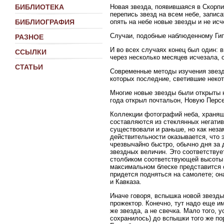
Новая звезда, появившаяся в Скорпи
БИБЛИОТЕКА
перепись звезд на всем небе, записа
опять на небе новые звезды и не исч
БИБЛИОГРАФИЯ
Случаи, подобные наблюденному Гип
РАЗНОЕ
И во всех случаях конец был один: 
ССЫЛКИ
через несколько месяцев исчезала,
СТАТЬИ
Современные методы изучения звезд 
которых последние, светившие некот
Многие новые звезды были открыты 
года открыл почтальон, Новую Персея
Коллекции фотографий неба, хранящи
составляются из стеклянных негатив
существовали и раньше, но как неза
действительности оказывается, что 
чрезвычайно быстро, обычно дня за д
звездных величин. Это соответствуе
столбиком соответствующей высоты и
максимальном блеске представится с
придется подняться на самолете; о
и Кавказа.
Иначе говоря, вспышка новой звезды 
прожектор. Конечно, тут надо еще и
же звезда, а не свечка. Мало того, 
сохранилось) до вспышки того же по