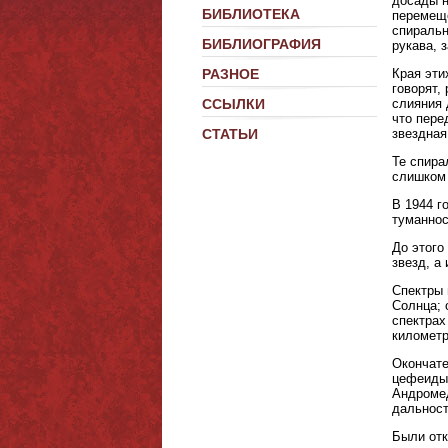
досады н
БИБЛИОТЕКА
перемеще
спиральн
БИБЛИОГРАФИЯ
рукава, 
Края эти
РАЗНОЕ
говорят,
слияния 
ССЫЛКИ
что пере
звездная
СТАТЬИ
Те спира
слишком 
В 1944 г
туманнос
До этого
звезд, а
Спектры 
Солнца; 
спектрах
километр
Окончате
цефеиды,
Андромед
дальност
Были отк