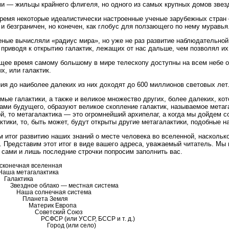
и — жильцы крайнего флигеля, но одного из самых крупных домов звезд
ремя некоторые идеалистически настроенные ученые зарубежных стран с
 и безграничен, но конечен, как глобус для ползающего по нему муравья
еные вычисляли «радиус мира», но уже не раз развитие наблюдательной
 приводя к открытию галактик, лежащих от нас дальше, чем позволял их
щее время самому большому в мире телескопу доступны на всем небе 
х, или галактик.
ия до наиболее далеких из них доходят до 600 миллионов световых лет
мые галактики, а также и великое множество других, более далеких, ко
ами будущего, образуют великое скопление галактик, называемое метаг
й, то метагалактика — это огромнейший архипелаг, а когда мы дойдем с
ктики, то, быть может, будут открыты другие метагалактики, подобные на
 итог развитию наших знаний о месте человека во вселенной, наскольк
. Представим этот итог в виде вашего адреса, уважаемый читатель. Мы
 сами и лишь последние строчки попросим заполнить вас.
сконечная вселенная
ша метагалактика
алактика
ездное облако — местная система
аша солнечная система
ланета Земля
атерик Европа
оветский Союз
СФСР (или УССР, БССР и т. д.)
ород (или село)