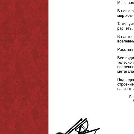
Мы с вам
В наше в
мир хотя
Такие уч
расчеты,
В настоя
вселенны
Расстоян
Все види
телескоп
вселенно
метагала
Подведем
строение
написать
Бе
На
Г
Зв
Н
П
М
С
Р
Г