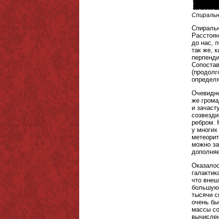
Спиральн
Спиральн
Расстоян
до нас, 
так же, 
перпенди
Сопостав
(продолг
определя
Очевидно
же грома
и зачаст
созвезди
ребром. 
у многих
метеорит
можно за
дополняе
Оказалос
галактик
что внеш
большую 
тысячи с
очень бы
массы со
вычислен