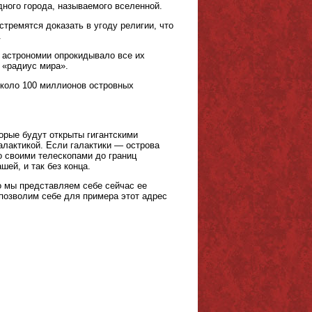
ного города, называемого вселенной.
тремятся доказать в угоду религии, что
.
 астрономии опрокидывало все их
 «радиус мира».
около 100 миллионов островных
.
торые будут открыты гигантскими
алактикой. Если галактики — острова
о своими телескопами до границ
шей, и так без конца.
о мы представляем себе сейчас ее
 позволим себе для примера этот адрес