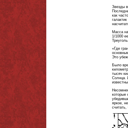
Звезды в
Последни
как част
галактик
насчитат
Масса на
1/1000 е
Треуголь
«Где гра
основным
Это убеж
Было вре
километр
тысяч ки
Солнца. 
известны
Несомнен
которые 
убедивши
яркое, н
считать,