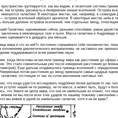
 пространстве группируются, как мы видим, в гигантские системы пре
е, как острова, раскинуты в безбрежном океане вселенной. Острова вс
о именуются галактики. В некоторых местах, как, например, в созвездии 
 — острова вселенной образуют архипелаг. В некоторых местах неба в 
ь больше далеких островов вселенной, чем отдельных звезд, относящих
шей Галактики, оцениваемая сейчас разными способами, равна двумст
е заключена в межзвездных газе и пыли. Масса галактики в Андромеде по
нике оценивается в двадцать раз меньше.
ница мира и что за ней?» постоянно спрашивало себя человечество, пок
 положениям диалектического материализма, не заставило нас признать,
дение поддерживается всем развитием науки.
мя, когда богословы исчисляли границу мира как расстояние до сферы 
ов. Это стало сомнительным уже после измерения расстояния до ближа
лометров). Еще дальше отодвинулись границы вселенной с определение
Измеренные потом расстояния до звезд превзошли самые щедрые оценки
 галактики, отстоящие от нас на сотни миллионов световых лет.
но, что когда удастся исследовать подробнее более далекие от нас гала
не уступят нашей ни по размеру, ни по массе, а может быть, будут и боль
сь, что Земля не центр мира, что она не наибольшая из планет, что на
е можем ли мы после всех этих ударов по нашему ложному самолюбию н
 что мы живем в одной из наибольших галактик, хотя и на ее краю?