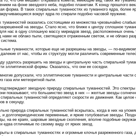
а то, что они мешают открывать кометы, имеющие вид таких же туманн
нием на фоне звездного неба, подобно планетам. К концу прошлого век
ая форма. В таких спиральных туманностях из туманного ядра, более ярк
закручивающиеся вокруг ядра по спирали подобно часовой пружине.
х туманностей оказались состоящими из множества чрезвычайно слабых 
 разрешенной на звезды. Стало ясно, что ближе к центру сплошное тума
для нас в одну сплошную массу мириадов звезд, расположенных очень 
д нами не облако пыли, светящееся отраженным светом, и не облако раз
 система.
льные туманности, которые еще не разрешены на звезды, — по-видимому
далекие от нас, чтобы их структуру могли различить современные теле
оду удалось разрешить на звезды и центральную часть спиральной тум
ти эллиптической формы. Оказалось, что они ее соседки.
 многие допускали, что эллиптические туманности и центральные части 
 из газа или метеоритной пыли.
подтверждают звездную природу спиральных туманностей. Это спектры 
они показывают, что большинство звезд в них — желтые звезды солнеч
 спиральных туманностей определяют скорости их движения. Как целое 
ов в секунду.
льно природа спиральных туманностей вскрылась, когда в них на упом
 и долгопериодические переменные, и яркие голубоватые звезды. Позд
ы, на ее краях, шаровые звездные скопления, вполне подобные окружа
и едва отличимые по своему виду от ярких звезд.
рыты в спиральных туманностях и огромные клочья разреженного газа, д