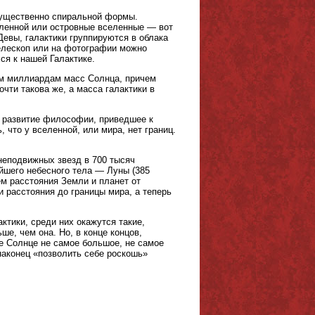
имущественно спиральной формы.
еленной или островные вселенные — вот
Девы, галактики группируются в облака
телескоп или на фотографии можно
ся к нашей Галактике.
ам миллиардам масс Солнца, причем
чти такова же, а масса галактики в
а развитие философии, приведшее к
 что у вселенной, или мира, нет границ.
неподвижных звезд в 700 тысяч
йшего небесного тела — Луны (385
м расстояния Земли и планет от
 расстояния до границы мира, а теперь
ктики, среди них окажутся такие,
ше, чем она. Но, в конце концов,
ше Солнце не самое большое, не самое
аконец «позволить себе роскошь»