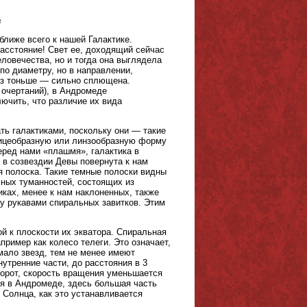
в
ближе всего к нашей Галактике.
расстояние! Свет ее, доходящий сейчас
еловечества, но и тогда она выглядела
 по диаметру, но в направлении,
раз тоньше — сильно сплющена.
 очертаний), в Андромеде
лючить, что различие их вида
ть галактиками, поскольку они — такие
вицеобразную или линзообразную форму
еред нами «плашмя», галактика в
 в созвездии Девы повернута к нам
ая полоска. Такие темные полоски видны
мных туманностей, состоящих из
иках, менее к нам наклоненных, также
у рукавами спиральных завитков. Этим
ой к плоскости их экватора. Спиральная
пример как колесо телеги. Это означает,
мало звезд, тем не менее имеют
утренние части, до расстояния в 3
борот, скорость вращения уменьшается
ся в Андромеде, здесь большая часть
Солнца, как это устанавливается