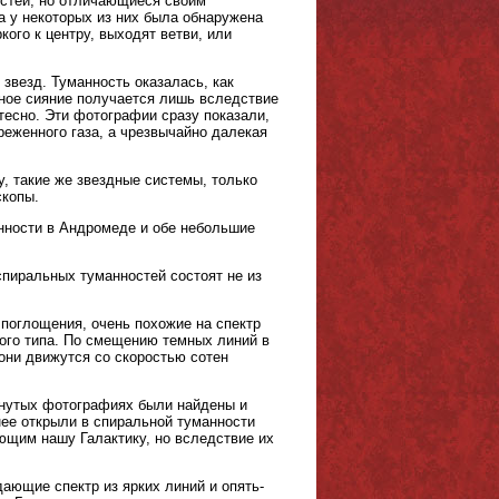
остей, но отличающиеся своим
а у некоторых из них была обнаружена
ого к центру, выходят ветви, или
звезд. Туманность оказалась, как
нное сияние получается лишь вследствие
тесно. Эти фотографии сразу показали,
реженного газа, а чрезвычайно далекая
, такие же звездные системы, только
скопы.
анности в Андромеде и обе небольшие
спиральных туманностей состоят не из
поглощения, очень похожие на спектр
ного типа. По смещению темных линий в
они движутся со скоростью сотен
янутых фотографиях были найдены и
нее открыли в спиральной туманности
ющим нашу Галактику, но вследствие их
ающие спектр из ярких линий и опять-