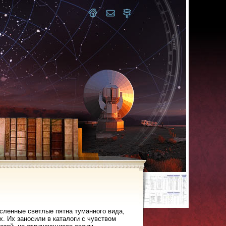
сленные светлые пятна туманного вида,
х. Их заносили в каталоги с чувством