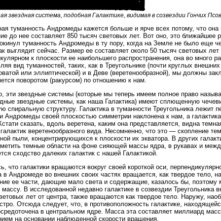
ая звездная система, подобная Галактике, видимая в созвездии Гончих Псо
ая туманность Андромеды кажется больше и ярче всех потому, что она 
ие до нее составляет 850 тысяч световых лет. Вот оно, это ближайшее 
покинул туманность Андромеды в ту пору, когда на Земле не было еще ч
как выглядит сейчас. Размер ее составляет около 50 тысяч световых лет
кулярном к плоскости ее наибольшего распространения, она во много 
ляя вид туманностей, таких, как в Треугольнике (почти круглых внешних
оватой или эллиптической) и в Деве (веретенообразной), мы должны зак
ется поворотом (ракурсом) по отношению к нам.
, эти звездные системы (которые мы теперь имеем полное право называ
дные звездные системы, как наша Галактика) имеют сплющенную чече
ую спиральную структуру. Галактика в туманности Треугольника лежит п
и Андромеды своей плоскостью симметрии наклонена к нам, а галактика
Кстати сказать, вдоль веретена, каким она представляется, видна темн
 галактик веретенообразного вида. Несомненно, что это — скопление те
ной пыли, концентрирующихся к плоскости их экватора. В других галакт
метить темные области на фоне сияющей массы ядра, в рукавах и межд
тся сходство далеких галактик с нашей Галактикой.
ь, что галактики вращаются вокруг своей короткой оси, перпендикулярн
а в Андромеде во внешних своих частях вращается, как твердое тело, на
ние ее части, дающие мало света и содержащие, казалось бы, поэтому 
массу. В исследованной недавно галактике в созвездии Треугольника вн
ветовых лет от центра, также вращаются как твердое тело. Наружу, нао
стро. Отсюда следует, что, в противоположность галактике, находящей
средоточена в центральном ядре. Масса эта составляет миллиард масс 
ием на основании наблюденной скорости вращения.