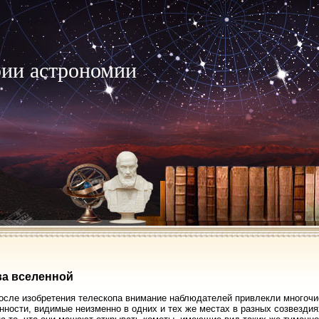
рии астрономии
ва вселенной
осле изобретения телескопа внимание наблюдателей привлекли многочи
нности, видимые неизменно в одних и тех же местах в разных созвездия