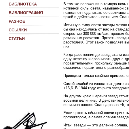
В том же положении в темную ночь н
БИБЛИОТЕКА
истинной силы света, называемой св
позволяет подсчитать ее светимость
БИБЛИОГРАФИЯ
яркой в действительности, чем Солн
РАЗНОЕ
Истинную силу света звезды можно в
бы она находилась от нас на стандар
ССЫЛКИ
скоростью 300 000 км/сек, прошел б
различных расчетов. Яркость звезды
СТАТЬИ
расстояния. Этот закон позволяет в
них.
Когда расстояния до звезд стали изв
одну шеренгу и сравнивать друг с д
поразительными, поскольку раньше 
оказались поразительно разнообразн
Приведем только крайние примеры с
Самой слабой из известных долго яв
+16,6. В 1944 году открыта звездоч
На другом краю шеренги звезд стои
восьмой величины. В действительнос
величина нашего Солнца равна +5, то
Если яркость обычной свечи принять
прожектором, а самая слабая звезда
Итак, звезды — это далекие солнца,