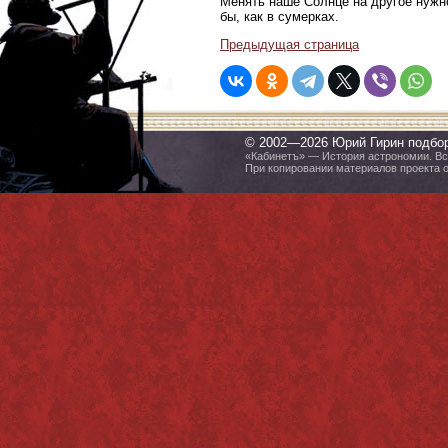
Менять наше Солнце на другое нужно
бы, как в сумерках.
Предыдущая страница
© 2002—2026 Юрий Гирин подбо
«Кабинетъ» — История астрономии. Все
При копировании материалов проекта 