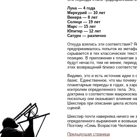
Луна — 4 года
Меркурий — 10 лет
Венера — 8 лет
Солнце — 19 лет
Марс — 15 лет
Юпитер — 12 лет
Сатурн — различно
Откуда взялись эти соответствия? Я
предпринималось попыток их метафи
скрывается в тех классических текс
позицию. В приложении к планетам э
будут нечасто, тем не менее, перио
этих возвращений близко соответст
Видимо, это и есть источник идеи о 
базис. Единственное, что мы почем
планетарные периоды в годах, а хар
контролем определенного тела. Это,
доктрина о соответствии макрокосма
поскольку они оказывают влияние на 
Шекспира при описании цикла исполь
сценой.
Шекспир почти наверняка ничего не 
определенного выражения и возвыше
Поэтому «Семь Возрастов Человека»
Предыдущая страница