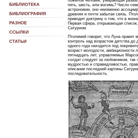
пожилой человек, умирающая развали
БИБЛИОТЕКА
пять, шесть, или восемь? Число сем
астрономии, оно неизменно ассоции
БИБЛИОГРАФИЯ
древняя и почти забытая связь. Пто
приводит доктрину о том, что в жиз
РАЗНОЕ
Первая сфера, открывающая список,
Сатурном.
ССЫЛКИ
Птолемей говорит, что Луна правит 
контроль над возрастом детства до 
СТАТЬИ
одного года находится под покрови
возраст молодости, амбициозности 
пятнадцать лет, управляемых Марсом
солдат следует за любовником, так 
мудростью и справедливостью, прав
описании последней картины Сатурн
последовательность.