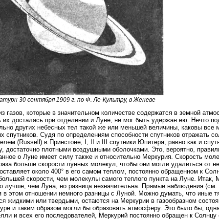
Сатурн 30 сентября 1909 г. по Ф. Ле-Культру, в Женеве
из газов, которые в значительном количестве содержатся в земной атмо
ь их досталась при отделении и Луне, не мог быть удержан ею. Нечто п
льно других небесных тел такой же или меньшей величины, каковы все
х спутников. Судя по определениям способности спутников отражать с
елем (Russell) в Принстоне, I, II и III спутники Юпитера, равно как и спу
, достаточно плотными воздушными оболочками. Это, вероятно, правил
анное о Луне имеет силу также и относительно Меркурия. Скорость мол
раза больше скорости лунных молекул, чтобы они могли удалиться от не
оставляет около 400° в его самом теплом, постоянно обращенном к Сол
 большей скорости, чем молекулы самого теплого пункта на Луне. Итак,
о лучше, чем Луна, но разница незначительна. Прямые наблюдения (см. 
 в этом отношении немного разницы с Луной. Можно думать, что иные т
ся жидкими или твердыми, остаются на Меркурии в газообразном состоя
уре и таким образом могли бы образовать атмосферу. Это было бы, одна
лли и всех его последователей, Меркурий постоянно обращен к Солнцу 