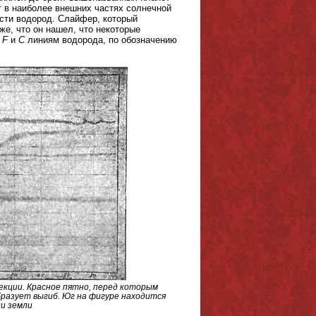
т в наиболее внешних частях солнечной
ости водород. Слайфер, который
е, что он нашел, что некоторые
м
F
и
C
линиям водорода, по обозначению
екции. Красное пятно, перед которым
образует выгиб. Юг на фигуре находится
ии земли