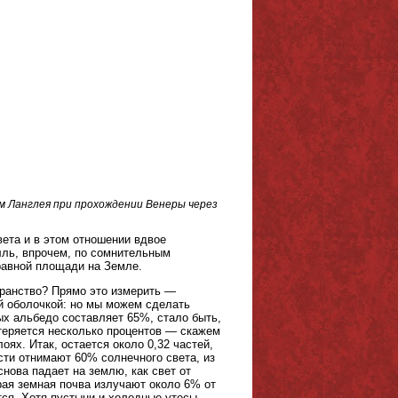
ям Ланглея при прохождении Венеры через
ета и в этом отношении вдвое
лль, впрочем, по сомнительным
равной площади на Земле.
транство? Прямо это измерить —
й оболочкой: но мы можем сделать
ых альбедо составляет 65%, стало быть,
 теряется несколько процентов — скажем
ях. Итак, остается около 0,32 частей,
сти отнимают 60% солнечного света, из
нова падает на землю, как свет от
ырая земная почва излучают около 6% от
тся. Хотя пустыни и холодные утесы