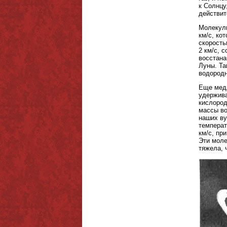
к Солнцу
действит
Молекулы
км/с, ко
скорость
2 км/с, 
восстана
Луны. Та
водород
Еще медл
удержива
кислород
массы во
наших ву
температ
км/с, пр
Эти моле
тяжела, 