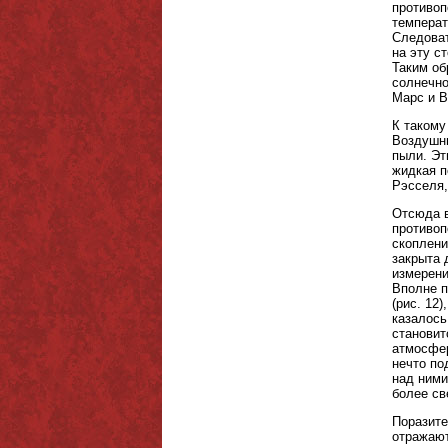
противоп
температ
Следоват
на эту с
Таким об
солнечно
Марс и В
К такому
Воздушны
пыли. Эт
жидкая п
Рэсселя,
Отсюда в
противоп
скоплени
закрыта 
измерени
Вполне п
(рис. 12
казалось
становит
атмосфер
нечто по
над ними
более св
Поразите
отражаю