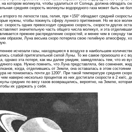
, на котором молекула, чтобы удалиться от Солнца, должна обладать ско
ельная средняя скорость молекулы водородного газа может быть не бол
 второго по легкости газа, гелия, при +150° обладают средней скоростью
торые нужны, чтобы покинуть сферу лунного притяжения. Но не все мол
ю: скорость одних превосходит среднюю скорость, скорости других оста
составляют значительную часть общего числа молекул, и эта отделившая
вливается прежнее распределение скоростей, и менее чем в секунду так
ким образом, Луна весьма скоро потеряла свою гелийную атмосферу, хо
ную.
еннее исчезали газы, находящиеся в воздухе в наибольшем количестве 
лись слабой притягательной силой Луны. То же самое произошло и с в
а, однако эта потеря, как мы далее увидим, замедлялась тем, что из 
дяного кара. Нужно помнить, что Луна представляла, без сомнения, жи
лканов, когда, отделившись от Земли, она оставалась в этом состоянии 
ура не понизилась почти до 1200°. При такой температуре средняя скор
и чем наверно несколько процентов из них достигали скорости в 2 км/с, 
кулы средних по весу газов возвращались, вероятно, на Землю, которая
чтобы их удержать у себя.