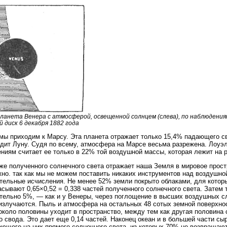
 Планета Венера с атмосферой, освещенной солнцем (слева), по наблюдени
й диск 6 декабря 1882 года
мы приходим к Марсу. Эта планета отражает только 15,4% падающего св
дит Луну. Судя по всему, атмосфера на Марсе весьма разрежена. Лоуэ
ниям считает ее только в 22% той воздушной массы, которая лежит на 
же полученного солнечного света отражает наша Земля в мировое прос
но. так как мы не можем поставить никаких инструментов над воздушно
тельные исчисления. Не менее 52% земли покрыто облаками, для котор
асывают 0,65×0,52 = 0,338 частей полученного солнечного света. Затем
тельно 5%, — как и у Венеры, через поглощение в высших воздушных сло
излучаются. Пыль и атмосфера на остальных 48 сотых земной поверхно
около половины уходит в пространство, между тем как другая половина с
о свода. Это дает еще 0,14 частей. Наконец океан и в большей части с
ающего на них прямого солнечного света, из которых 70% не возвращаю