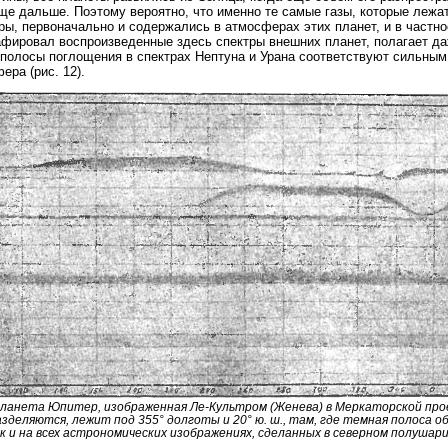
ще дальше. Поэтому вероятно, что именно те самые газы, которые лежа
ы, первоначально и содержались в атмосферах этих планет, и в частн
фировал воспроизведенные здесь спектры внешних планет, полагает даж
полосы поглощения в спектрах Нептуна и Урана соответствуют сильны
ера (рис. 12).
 Планета Юпитер, изображенная Ле-Культром (Женева) в Меркаторской про
азделяются, лежит под 355° долготы и 20° ю. ш., там, где темная полоса 
как и на всех астрономических изображениях, сделанных в северном полушар