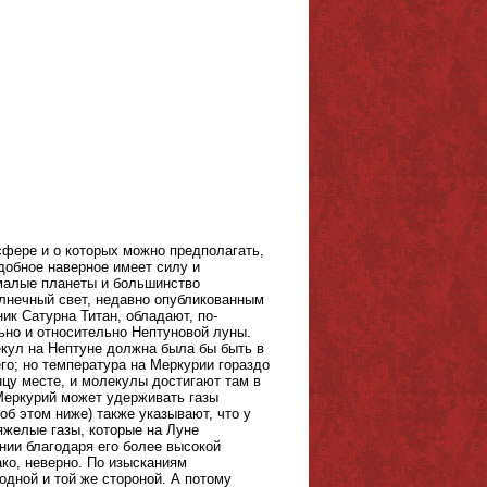
сфере и о которых можно предполагать,
одобное наверное имеет силу и
 малые планеты и большинство
олнечный свет, недавно опубликованным
тник Сатурна Титан, обладают, по-
ьно и относительно Нептуновой луны.
екул на Нептуне должна была бы быть в
го; но температура на Меркурии гораздо
нцу месте, и молекулы достигают там в
 Меркурий может удерживать газы
об этом ниже) также указывают, что у
яжелые газы, которые на Луне
нии благодаря его более высокой
ко, неверно. По изысканиям
одной и той же стороной. А потому