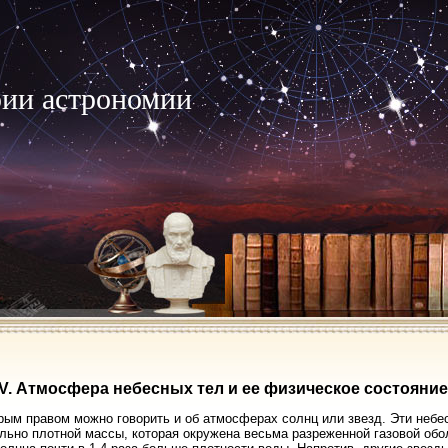
рии астрономии
IV. Атмосфера небесных тел и ее физическое состояние
рым правом можно говорить и об атмосферах солнц или звезд. Эти небе
льно плотной массы, которая окружена весьма разреженной газовой обо