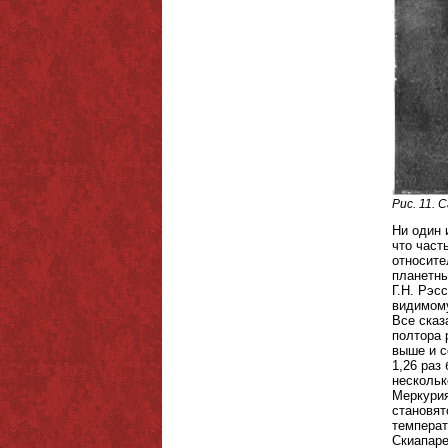
Рис. 11. 
Ни один 
что част
относите
планетны
Г.Н. Рэсс
видимому
Все сказ
полтора 
выше и с
1,26 раз
нескольк
Меркурия
становят
температ
Скиапаре