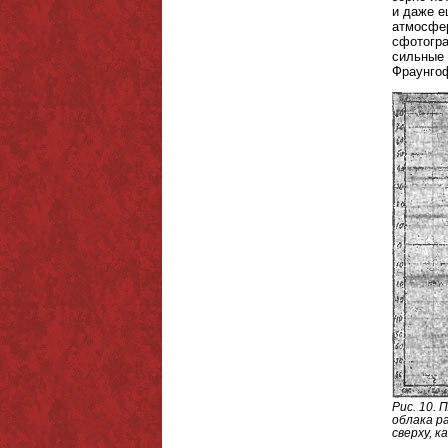
и даже е
атмосфер
сфотогра
сильные 
Фраунгоф
Рис. 10.
облака р
сверху, 