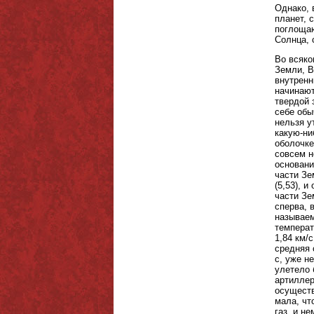
Однако, 
планет, 
поглощаю
Солнца, 
Во всяко
Земли, В
внутренн
начинают
твердой 
себе обы
нельзя у
какую-ни
оболочке
совсем н
основани
части Зе
(5,53), 
части Зе
сперва, 
называем
температ
1,84 км/
средняя 
с, уже н
улетело 
артиллер
осуществ
мала, чт
газ, и н