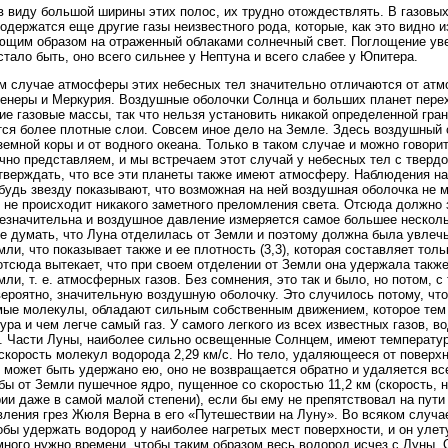
в виду большой ширины этих полос, их трудно отождествлять. В газовы
содержатся еще другие газы неизвестного рода, которые, как это видно 
щим образом на отраженный облаками солнечный свет. Поглощение уве
стало быть, оно всего сильнее у Нептуна и всего слабее у Юпитера.
м случае атмосферы этих небесных тел значительно отличаются от атм
енеры и Меркурия. Воздушные оболочки Солнца и больших планет перехо
ие газовые массы, так что нельзя установить никакой определенной гра
ся более плотные слои. Совсем иное дело на Земле. Здесь воздушный о
земной коры и от водного океана. Только в таком случае и можно говори
чно представляем, и мы встречаем этот случай у небесных тел с тверд
тверждать, что все эти планеты также имеют атмосферу. Наблюдения на
будь звезду показывают, что возможная на ней воздушная оболочка не мо
 не происходит никакого заметного преломления света. Отсюда должно 
езначительна и воздушное давление измеряется самое большее нескол
е думать, что Луна отделилась от Земли и поэтому должна была увлечь
мли, что показывает также и ее плотность (3,3), которая составляет то
и отсюда вытекает, что при своем отделении от Земли она удержала так
мли, т. е. атмосферных газов. Без сомнения, это так и было, но потом, 
вероятно, значительную воздушную оболочку. Это случилось потому, что
ые молекулы, обладают сильным собственным движением, которое тем
ура и чем легче самый газ. У самого легкого из всех известных газов, во
с. Части Луны, наиболее сильно освещенные Солнцем, имеют температуру
скорость молекул водорода 2,29 км/с. Но тело, удаляющееся от поверхн
е может быть удержано ею, оно не возвращается обратно и удаляется в
бы от Земли пушечное ядро, пущенное со скоростью 11,2 км (скорость,
ии даже в самой малой степени), если бы ему не препятствовал на пути
ления грез Жюля Верна в его «Путешествии на Луну». Во всяком случа
обы удержать водород у наиболее нагретых мест поверхности, и он улет
емного нужно времени, чтобы таким образом весь водород исчез с Луны. 