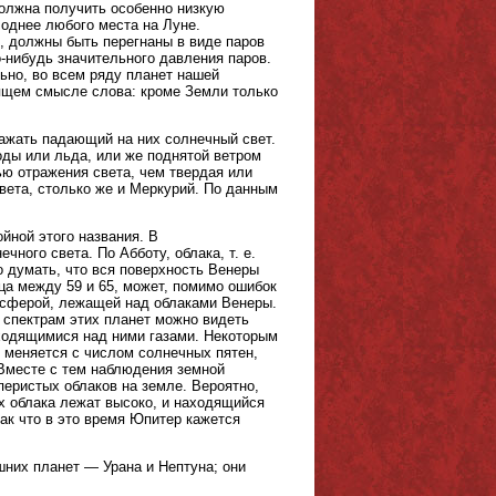
должна получить особенно низкую
лоднее любого места на Луне.
, должны быть перегнаны в виде паров
-нибудь значительного давления паров.
ьно, во всем ряду планет нашей
ящем смысле слова: кроме Земли только
ажать падающий на них солнечный свет.
ды или льда, или же поднятой ветром
ю отражения света, чем твердая или
вета, столько же и Меркурий. По данным
йной этого названия. В
ного света. По Абботу, облака, т. е.
 думать, что вся поверхность Венеры
а между 59 и 65, может, помимо ошибок
мосферой, лежащей над облаками Венеры.
 спектрам этих планет можно видеть
аходящимися над ними газами. Некоторым
т меняется с числом солнечных пятен,
 Вместе с тем наблюдения земной
еристых облаков на земле. Вероятно,
х облака лежат высоко, и находящийся
ак что в это время Юпитер кажется
них планет — Урана и Нептуна; они