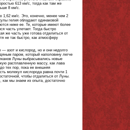
ростью 613 км/с, тогда как там же
ьше 8 км/с.
 1,62 км/с. Это, конечно, менее чем 2
екулы гелия обладают одинаковой
ются ниже ее. Те, которые имеют более
ся часть улетает. Тогда быстро
ая же часть уже готова отделиться от
тя не так быстро, как атмосферу
— азот и кислород, но и они недолго
одяным паром, который наполовину легче
вулканов Луны выбрасывались новые
дкую расплавленную массу, как лава
до тех пор, пока ее внешняя
ость молекул кислорода равна почти 1
достаточной, чтобы отдалиться от Луны.
, как мы знаем из опыта, достаточно