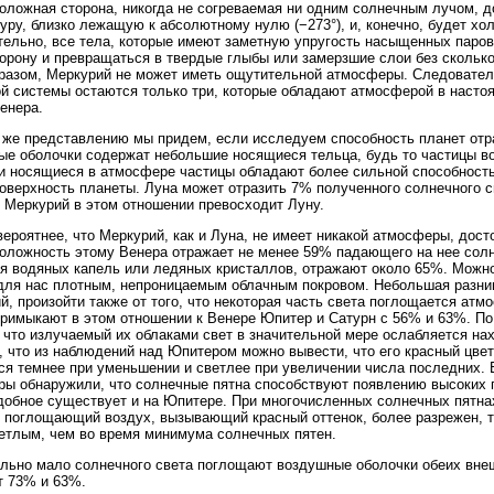
оложная сторона, никогда не согреваемая ни одним солнечным лучом, 
уру, близко лежащую к абсолютному нулю (−273°), и, конечно, будет хо
ельно, все тела, которые имеют заметную упругость насыщенных паров
торону и превращаться в твердые глыбы или замерзшие слои без сколько
разом, Меркурий не может иметь ощутительной атмосферы. Следовател
й системы остаются только три, которые обладают атмосферой в насто
енера.
 же представлению мы придем, если исследуем способность планет отр
е оболочки содержат небольшие носящиеся тельца, будь то частицы во
и носящиеся в атмосфере частицы обладают более сильной способность
оверхность планеты. Луна может отразить 7% полученного солнечного с
 Меркурий в этом отношении превосходит Луну.
ероятнее, что Меркурий, как и Луна, не имеет никакой атмосферы, досто
оложность этому Венера отражает не менее 59% падающего на нее солнеч
я водяных капель или ледяных кристаллов, отражают около 65%. Можно
для нас плотным, непроницаемым облачным покровом. Небольшая разниц
й, произойти также от того, что некоторая часть света поглощается ат
римыкают в этом отношении к Венере Юпитер и Сатурн с 56% и 63%. По
), что излучаемый их облаками свет в значительной мере ослабляется н
, что из наблюдений над Юпитером можно вывести, что его красный цве
ся темнее при уменьшении и светлее при увеличении числа последних.
ы обнаружили, что солнечные пятна способствуют появлению высоких п
добное существует и на Юпитере. При многочисленных солнечных пятна
 поглощающий воздух, вызывающий красный оттенок, более разрежен, т
етлым, чем во время минимума солнечных пятен.
льно мало солнечного света поглощают воздушные оболочки обеих внеш
т 73% и 63%.