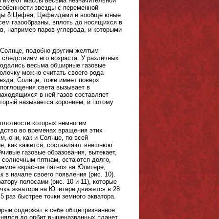
ды имеют массы весьма незначительной
особенности звезды с переменной
езды δ Цефея, Цефеидами и вообще юные
сем газообразны, вплоть до носящихся в
в, например паров углерода, и которыми
 Солнце, подобно другим желтым
я следствием его возраста. У различных
блюдались весьма обширные газовые
болочку можно считать своего рода
езда, Солнце, тоже имеет поверх
 поглощения света вызывает в
аходящихся в ней газов составляет
торый называется коронием, и потому
 плотности которых немногим
одство во временах вращения этих
м, они, как и Солнце, по всей
ые, как кажется, составляют внешнюю
ойчивые газовые образования, вытекает,
о солнечным пятнам, остаются долго,
аемое «красное пятно» на Юпитере,
к в начале своего появления (рис. 10).
ору полосами (рис. 10 и 11), которые
чка экватора на Юпитере движется в 28
,5 раз быстрее точки земного экватора.
торые содержат в себе общепризнанное
ранялся до орбит вышеназванных планет