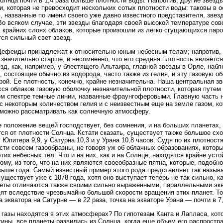
олнца почти в 1,4 раза больше плотности воды. Напротив, другие звез
и, которая не превосходит нескольких сотых плотности воды: таковы в 
, названные по имени своего уже давно известного представителя, зв
Во всяком случае, эти звезды благодаря своей высокой температуре сов
 крайних слоях облаков, которые произошли из легко сгущающихся паро
ся сильный свет звезд.
ефеиды принадлежат к относительно юным небесным телам; напротив,
 значительно старше, и несомненно, что его средняя плотность являетс
зд, как, например, у блестящего Альтаира, главной звезды в Орле, на
, состоящие обычно из водорода, часто также из гелия, и эту газовую о
ой. Ее плотность, конечно, крайне незначительна. Наша центральная зв
ся облаков газовую оболочку незначительной плотности, которая путем
м спектре темные линии, названные фраунгоферовыми. Главную часть н
с некоторым количеством гелия и с неизвестным еще на земле газом, ко
 можно рассматривать как солнечную атмосферу.
 положение вещей господствует, без сомнения, и на больших планетах,
ся от плотности Солнца. Кстати сказать, существует также большое сх
у Юпитера 9,9, у Сатурна 10,3 и у Урана 10,8 часов. Судя по их плотностя
сти совсем газообразны, не говоря уж об облачных образованиях, котор
этих небесных тел. Что и на них, как и на Солнце, находятся крайне уст
ому, из того, что на них являются своеобразные пятна, которые, подобн
выше года. Самый известный пример этого рода представляет так назыв
существует уже с 1878 года, хотя оно выступает теперь не так сильно, ка
еты отличаются также своими сильно выраженными, параллельными экват
ят вследствие чрезвычайно большой скорости вращения этих планет. То
ка экватора на Сатурне — в 22 раза, точка на экваторе Урана — почти в 7
 газы находятся в этих атмосферах? По гипотезам Канта и Лапласа, ко
тины, все планеты развились из Солнца, когда еще объем его распрост