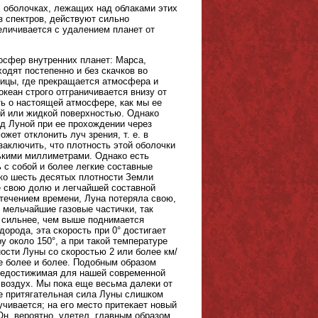
х оболочках, лежащих над облаками этих
из спектров, действуют сильно
личивается с удалением планет от
осфер внутренних планет: Марса,
дят постепенно и без скачков во
ницы, где прекращается атмосфера и
кеан строго отграничивается внизу от
ть о настоящей атмосфере, как мы ее
ой или жидкой поверхностью. Однако
д Луной при ее прохождении через
жет отклонить луч зрения, т. е. в
заключить, что плотность этой оболочки
ькими миллиметрами. Однако есть
 с собой и более легкие составные
лько шесть десятых плотности Земли
же свою долю и легчайшей составной
с течением времени, Луна потеряла свою,
 мельчайшие газовые частички, так
 сильнее, чем выше поднимается
дорода, эта скорость при 0° достигает
 около 150°, а при такой температуре
ости Луны со скоростью 2 или более км/
се более и более. Подобным образом
 недостижимая для нашей современной
 воздух. Мы пока еще весьма далеки от
е притягательная сила Луны слишком
учивается; на его место притекает новый
Он, вероятно, улетел, главным образом,