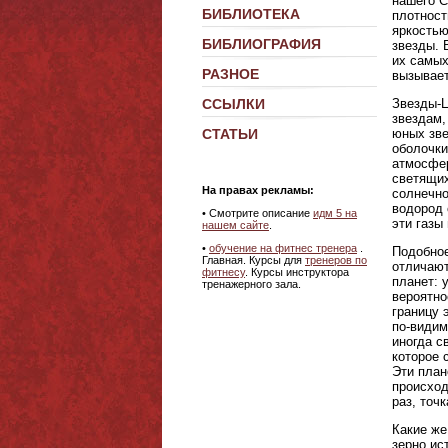
нашего С
БИБЛИОТЕКА
плотност
яркостью
БИБЛИОГРАФИЯ
звезды. 
их самых
РАЗНОЕ
вызывает
Звезды-Ц
ССЫЛКИ
звездам,
юных зве
СТАТЬИ
оболочки
атмосфер
светящих
На правах рекламы:
солнечно
водород 
•
Смотрите описание
идм 5 на
эти газы
нашем сайте
.
•
обучение на фитнес тренера
.
Подобное
Главная. Курсы для
тренеров по
отличают
фитнесу
. Курсы инструктора
планет: 
тренажерного зала.
вероятно
границу 
по-видим
иногда с
которое 
Эти план
происход
раз, точ
Какие же
зерно ис