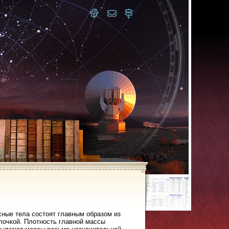
сные тела состоят главным образом из
лочкой. Плотность главной массы