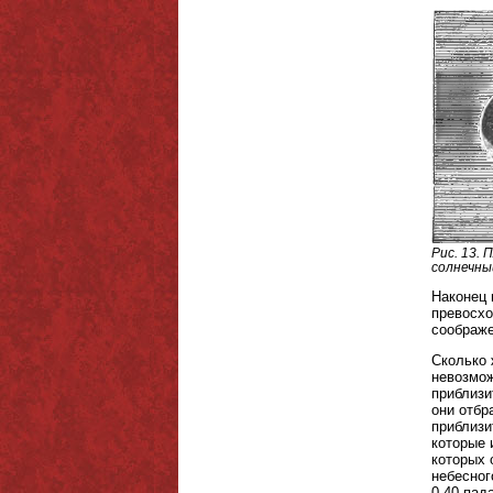
Рис. 13.
солнечны
Наконец 
превосхо
соображе
Сколько 
невозмож
приблизи
они отбр
приблизи
которые 
которых 
небесног
0,40 пад