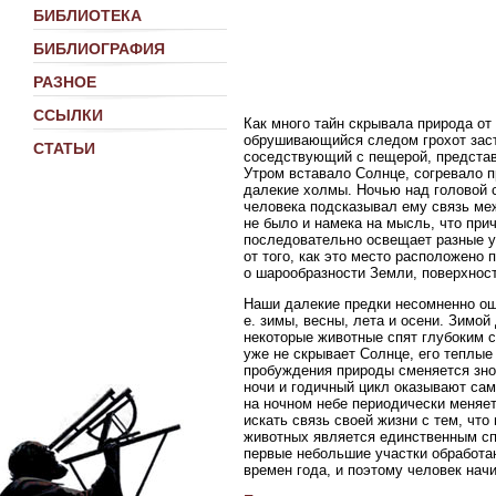
БИБЛИОТЕКА
БИБЛИОГРАФИЯ
РАЗНОЕ
ССЫЛКИ
Как много тайн скрывала природа от
обрушивающийся следом грохот заст
СТАТЬИ
соседствующий с пещерой, представ
Утром вставало Солнце, согревало п
далекие холмы. Ночью над головой 
человека подсказывал ему связь меж
не было и намека на мысль, что при
последовательно освещает разные у
от того, как это место расположено
о шарообразности Земли, поверхност
Наши далекие предки несомненно ощ
е. зимы, весны, лета и осени. Зимой
некоторые животные спят глубоким с
уже не скрывает Солнце, его теплые
пробуждения природы сменяется зно
ночи и годичный цикл оказывают сам
на ночном небе периодически меняет
искать связь своей жизни с тем, что
животных является единственным сп
первые небольшие участки обработан
времен года, и поэтому человек нач