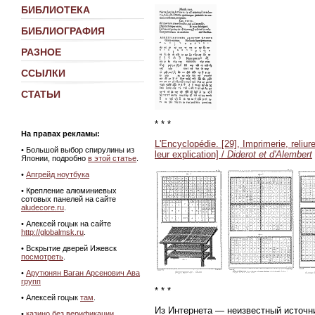
БИБЛИОТЕКА
БИБЛИОГРАФИЯ
РАЗНОЕ
ССЫЛКИ
СТАТЬИ
* * *
На правах рекламы:
L'Encyclopédie. [29], Imprimerie, reliur
•
Большой выбор спирулины из
leur explication] /
Diderot et d'Alembert
Японии, подробно
в этой статье
.
•
Апгрейд ноутбука
• Крепление алюминиевых
сотовых панелей на сайте
aludecore.ru
.
• Алексей гоцык на сайте
http://globalmsk.ru
.
• Вскрытие дверей Ижевск
посмотреть
.
•
Арутюнян Ваган Арсенович Ава
групп
* * *
• Алексей гоцык
там
.
Из Интернета — неизвестный источн
•
казино без верификации