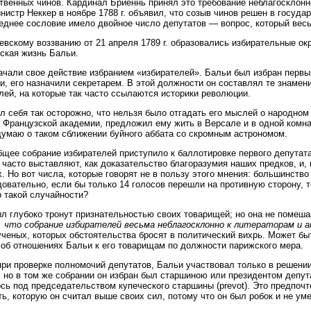
твенных чинов. Кардинал Бриеннь принял это требование неблагосклонн
нистр Неккер в ноябре 1788 г. объявил, что созыв чинов решен в госуда
еднее сословие имело двойное число депутатов — вопрос, который вес
евскому воззванию от 21 апреля 1789 г. образовались избирательные окр
ская жизнь Бальи.
ачали свое действие избранием «избирателей». Бальи был избран первы
и, его назначили секретарем. В этой должности он составлял те знаме
лей, на которые так часто ссылаются историки революции.
л себя так осторожно, что нельзя было отгадать его мыслей о народном 
 Французской академии, предложил ему жить в Версале и в одной комна
думаю о таком сближении буйного аббата со скромным астрономом.
бщее собрание избирателей приступило к баллотировке первого депутат
 часто выставляют, как доказательство благоразумия наших предков, и,
х. Но вот числа, которые говорят не в пользу этого мнения: большинств
довательно, если бы только 14 голосов перешли на противную сторону, 
о такой случайности?
л глубоко тронут признательностью своих товарищей; но она не помеша
 что собрание избирателей весьма неблагосклонно к литераторам и 
ученых, которых обстоятельства бросят в политический вихрь. Может быт
 об отношениях Бальи к его товарищам по должности парижского мера.
при проверке полномочий депутатов, Бальи участвовал только в решени
; но в том же собрании он избран был старшиною или президентом депут
сь под председательством купеческого старшины (prevot). Это предпочт
ь, которую он считал выше своих сил, потому что он был робок и не уме