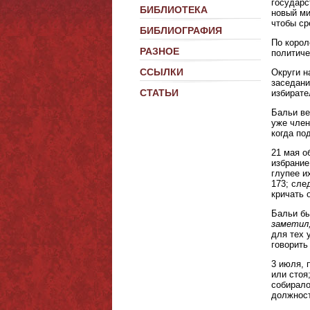
государс
БИБЛИОТЕКА
новый ми
чтобы ср
БИБЛИОГРАФИЯ
По корол
РАЗНОЕ
политиче
ССЫЛКИ
Округи н
заседани
СТАТЬИ
избирате
Бальи ве
уже член
когда по
21 мая о
избрание
глупее и
173; сле
кричать 
Бальи бы
заметил,
для тех 
говорить
3 июля, 
или стоя
собирало
должност