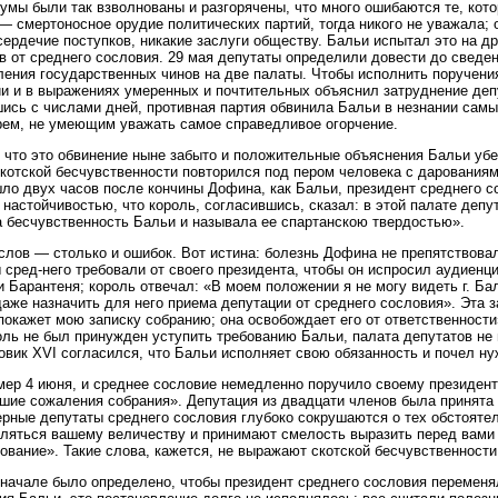
. умы были так взволнованы и разгорячены, что много ошибаются те, ко
— смертоносное орудие политических партий, тогда никого не уважала; 
сердечие поступков, никакие заслуги обществу. Бальи испытал это на др
в от среднего сословия. 29 мая депутаты определили довести до сведе
ления государственных чинов на две палаты. Чтобы исполнить поручени
и и в выражениях умеренных и почтительных объяснил затруднение де
ись с числами дней, противная партия обвинила Бальи в незнании сам
рем, не умеющим уважать самое справедливое огорчение.
 что это обвинение ныне забыто и положительные объяснения Бальи убед
скотской бесчувственности повторился под пером человека с дарованиями
ло двух часов после кончины Дофина, как Бальи, президент среднего с
й настойчивостью, что король, согласившись, сказал: в этой палате депу
 бесчувственность Бальи и называла ее спартанскою твердостью».
слов — столько и ошибок. Вот истина: болезнь Дофина не препятствова
 сред-него требовали от своего президента, чтобы он испросил аудиенц
и Барантеня; король отвечал: «В моем положении я не могу видеть г. Ба
даже назначить для него приема депутации от среднего сословия». Эта 
 покажет мою записку собранию; она освобождает его от ответственност
оль не был принужден уступить требованию Бальи, палата депутатов не 
вик XVI согласился, что Бальи исполняет свою обязанность и почел ну
ер 4 июня, и среднее сословие немедленно поручило своему президент
шие сожаления собрания». Депутация из двадцати членов была принята 6
рные депутаты среднего сословия глубоко сокрушаются о тех обстоятел
ляться вашему величеству и принимают смелость выразить перед вами 
ование». Такие слова, кажется, не выражают скотской бесчувственности
начале было определено, чтобы президент среднего сословия перемен