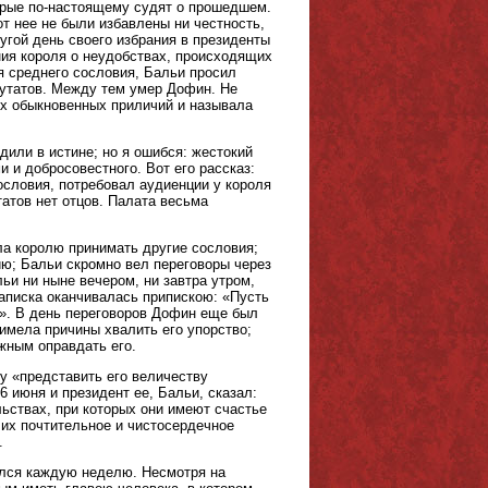
торые по-настоящему судят о прошедшем.
от нее не были избавлены ни честность,
угой день своего избрания в президенты
ния короля о неудобствах, происходящих
я среднего сословия, Бальи просил
путатов. Между тем умер Дофин. Не
ых обыкновенных приличий и называла
или в истине; но я ошибся: жестокий
 и добросовестного. Вот его рассказ:
ословия, потребовал аудиенции у короля
татов нет отцов. Палата весьма
ла королю принимать другие сословия;
ию; Бальи скромно вел переговоры через
льи ни ныне вечером, ни завтра утром,
записка оканчивалась припискою: «Пусть
и». В день переговоров Дофин еще был
имела причины хвалить его упорство;
жным оправдать его.
у «представить его величеству
 июня и президент ее, Бальи, сказал:
ьствах, при которых они имеют счастье
их почтительное и чистосердечное
.
ялся каждую неделю. Несмотря на