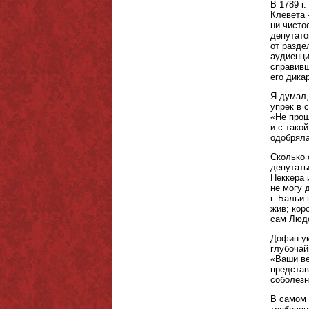
В 1789 г
Клевета 
ни чисто
депутато
от разде
аудиенци
справивш
его дика
Я думал,
упрек в 
«Не прош
и с тако
одобряла
Сколько 
депутаты
Неккера 
не могу 
г. Бальи
жив; кор
сам Людо
Дофин ум
глубочай
«Ваши ве
представ
соболезн
В самом 