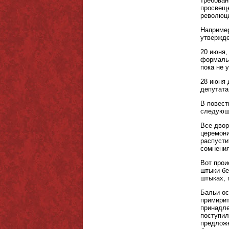
требован
просвеще
революц
Например
утвержде
20 июня,
формальн
пока не 
28 июня 
депутата
В повест
следующи
Все двор
церемони
распусти
сомнения
Вот прои
штыки бе
штыках, 
Бальи ос
примирит
принадле
поступил
предложе