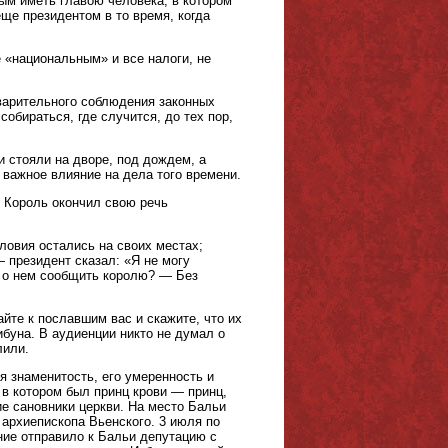
ым иметь главою человека, в котором
ще президентом в то время, когда
 «национальным» и все налоги, не
варительного соблюдения законных
обираться, где случится, до тех пор,
и стояли на дворе, под дождем, а
 важное влияние на дела того времени.
 Король окончил свою речь
ловия остались на своих местах;
 президент сказал: «Я не могу
у о нем сообщить королю? — Без
йте к пославшим вас и скажите, что их
буна. В аудиенции никто не думал о
лили.
я знаменитость, его умеренность и
 в котором был принц крови — принц,
е сановники церкви. На место Бальи
 архиепископа Вьенского. 3 июля по
ие отправило к Бальи депутацию с