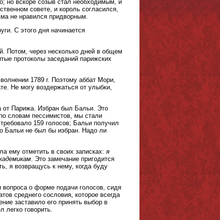
о; но вскоре созыв стал необходимым, и
рственном совете, и король согласился,
ьма не нравился придворным.
уги. С этого дня начинается
й. Потом, через несколько дней в общем
нитые протоколы заседаний парижских
волнении 1789 г. Поэтому аббат Мори,
те. Не могу воздержаться от улыбки,
а от Парижа. Избран был Бальи. Это
 по словам пессимистов, мы стали
о требовало 159 голосов; Бальи получил
то Бальи не был бы избран. Надо ли
ла ему отметить в своих записках:
я
академикам
. Это замечание пригодится
ь, я возвращусь к нему, когда буду
и вопроса о форме подачи голосов, сидя
атов среднего сословия, которое всегда
ение заставило его принять выбор в
л легко говорить.