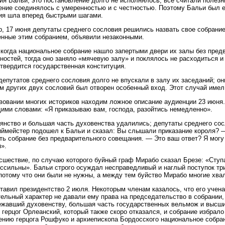
ия Бальи, это постановление долго не исполнялось; все считали полезн
ние соединялось с умеренностью и с честностью. Поэтому Бальи был е
ия шла вперед быстрыми шагами.
, 17 июня депутаты среднего сословия решились назвать свое собрание
нные этим собранием, объявили незаконными.
 когда национальное собрание нашло запертыми двери их залы без пред
остей, тогда оно заняло «мячевую залу» и поклялось не расходиться и с
утвердится государственная конституция.
депутатов среднего сословия долго не впускали в залу их заседаний; он
м других двух сословий был отворен особенный вход. Этот случай имел
вовании многих историков находим ложное описание аудиенции 23 июня.
ми словами: «Я приказываю вам, господа, разойтись немедленно».
янство и большая часть духовенства удалились; депутаты среднего сос
ймейстер подошел к Бальи и сказал: Вы слышали приказание короля? —
ть собрание без предварительного совещания. — Это ваш ответ? Я мог
».
сшествие, по случаю которого буйный граф Мирабо сказал Брезе: «Ступа
ссильны». Бальи строго осуждал несправедливый и наглый поступок три
потому что они были не нужны, а между тем буйство Мирабо многие хва
тавил президентство 2 июля. Некоторым членам казалось, что его учена
ельный характер не давали ему права на председательство в собрании,
жавший духовенству, большая часть государственных вельмож и высши
 герцог Орлеанский, который также скоро отказался, и собрание избрало
нию герцога Рошфуко и архиепископа Бордосского национальное собран