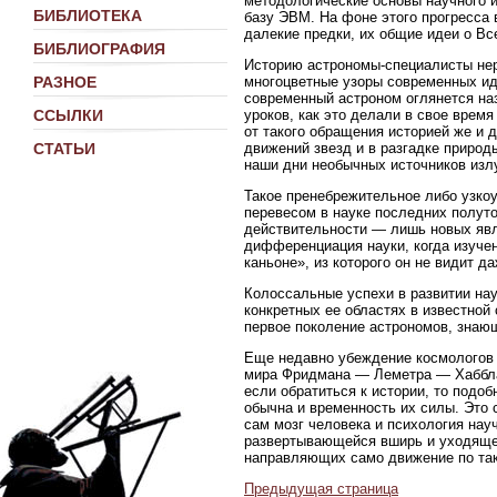
методологические основы научного 
БИБЛИОТЕКА
базу ЭВМ. На фоне этого прогресса 
далекие предки, их общие идеи о В
БИБЛИОГРАФИЯ
Историю астрономы-специалисты нер
многоцветные узоры современных иде
РАЗНОЕ
современный астроном оглянется наз
уроков, как это делали в свое время
ССЫЛКИ
от такого обращения историей же и 
движений звезд и в разгадке природ
СТАТЬИ
наши дни необычных источников излу
Такое пренебрежительное либо узкоу
перевесом в науке последних полуто
действительности — лишь новых явл
дифференциация науки, когда изучен
каньоне», из которого он не видит д
Колоссальные успехи в развитии нау
конкретных ее областях в известной
первое поколение астрономов, знаю
Еще недавно убеждение космологов в
мира Фридмана — Леметра — Хаббла 
если обратиться к истории, то подо
обычна и временность их силы. Это 
сам мозг человека и психология нау
развертывающейся вширь и уходящей
направляющих само движение по так
Предыдущая страница