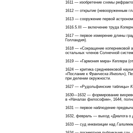
1611 — изобретение схемы рефракто
1612 — открытие (невооруженным гл
1613 — сооружение первой астрономи
1616.5.III — включение труда
Коперн
1617 — первое измерение длины град
Голландия).
1618 — «Сокращение коперниковой ас
остальных членов Солнечной систе
1619 — «Гармония мира»
Кеплера
(от
1624 — критика средневековой наук
«Послание к
Франческа Инголи
»), П
при делении окружности.
1627 — «Рудольфинские таблицы»
К
1630—1632 — формирование вихрево
в «Началах философии», 1644, полна
1631 — первое наблюдение предвыч
1632, февраль — выход «Диалога о 
1633 — суд инквизиции над
Галилее
1634 — посмертная публикация соч.