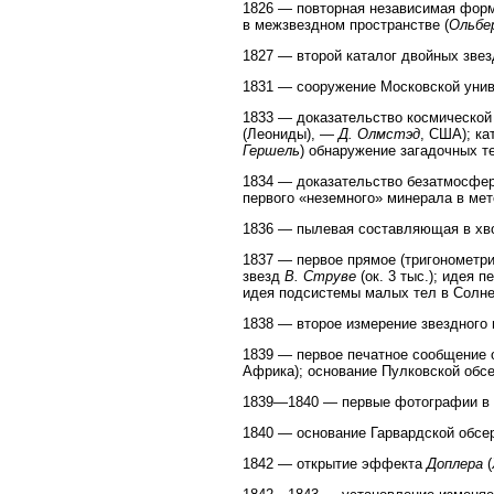
1826 — повторная независимая форм
в межзвездном пространстве (
Ольбе
1827 — второй каталог двойных зве
1831 — сооружение Московской унив
1833 — доказательство космической
(Леониды), —
Д. Олмстэд
, США); ка
Гершель
) обнаружение загадочных т
1834 — доказательство безатмосфер
первого «неземного» минерала в ме
1836 — пылевая составляющая в хво
1837 — первое прямое (тригонометри
звезд
В. Струве
(ок. 3 тыс.); идея 
идея подсистемы малых тел в Солне
1838 — второе измерение звездного
1839 — первое печатное сообщение 
Африка); основание Пулковской обсе
1839—1840 — первые фотографии в
1840 — основание Гарвардской обсер
1842 — открытие эффекта
Доплера
(