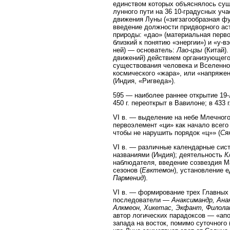
единством которых объяснялось суще
лунного пути на 36 10-градусных уч
движения Луны («зигзагообразная фу
введение должности придворного аст
природы: «дао» (материальная перво
близкий к понятию «энергии») и «у-
ней) — основатель:
Лао-цзы
(Китай).
движений) действием организующего 
существования человека и Вселенно
космического «жара», или «напряжен
(Индия, «Ригведа»).
595 — наиболее раннее открытие 19-
450 г. переоткрыт в Вавилоне; в 433 
VI в. — выделение на небе Млечног
первоэлемент «ци» как начало всего 
чтобы не нарушить порядок «ц»» (
Ся
VI в. — различные календарные сист
названиями (Индия); деятельность
К
наблюдателя, введение созвездия М
сезонов (
Евктемон
), установление 
Парменид
).
VI в. — формирование трех Главных
последователи —
Анаксимандр, Ана
Алкмеон, Хикетас, Экфант, Филола
автор логических парадоксов — «апо
запада на восток, помимо суточного 