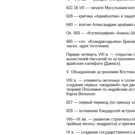
622.16.VII — начало Мусульманского
628 — критика «Ариабхатии» и защи
640 — взятие Александрии арабами и
Ок. 660 — «Космография»
Анании Ш
665 — соч. «Кхандакхадьяка»
Брахм
чисел, идея тяготения).
Первая четверть VIII в. — открытие 
вычислений пасхалий по астрономиче
арабском халифате (Дамаск).
V. Объединение астрономии Востока
VIII в. — элементы античных и элли
создание первых «академий» при дв
теорией
Птолемея
по индийским ист
Карла Великого.
827 — первый перевод (по приказу 
829 — основание Багдадской астрон
VIII—IX вв. — развитие строительс
тройные жезлы, квадранты) и оригин
IX в. — создание государственного