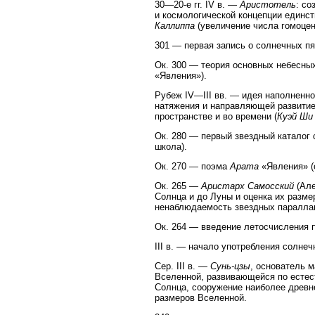
30—20-е гг. IV в. —
Аристотель
: со
и космологической концепции единст
Каллиппа
(увеличение числа гомоцен
301 — первая запись о солнечных пят
Ок. 300 — теория основных небесных
«Явления»).
Рубеж IV—III вв. — идея наполненно
натяжения и направляющей развитие
пространстве и во времени (
Куэй Ши
Ок. 280 — первый звездный каталог с
школа).
Ок. 270 — поэма
Арата
«Явления» (
Ок. 265 —
Аристарх Самосский
(Але
Солнца и до Луны и оценка их разме
ненаблюдаемость звездных параллак
Ок. 264 — введение летосчисления по
III в. — начало употребления солнеч
Сер. III в. —
Сунь-цзы
, основатель 
Вселенной, развивающейся по есте
Солнца, сооружение наиболее древне
размеров Вселенной.