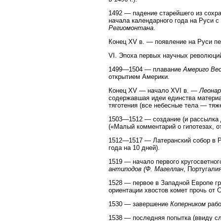
1492 — падение старейшего из сохран
начала календарного года на Руси с
Региомонтана
.
Конец XV в. — появление на Руси п
VI. Эпоха первых научных революци
1499—1504 — плавание
Америго Ве
открытием Америки.
Конец XV — начало XVI в. —
Леонар
содержавшая идеи единства материа
тяготения (все небесные тела — тяж
1503—1512 — создание (и рассылка 
(«Малый комментарий о гипотезах, 
1512—1517 — Латеранский собор в Р
года на 10 дней).
1519 — начало первого кругосветно
антиподов (Ф. Магеллан
, Португалия
1528 — первое в Западной Европе гр
ориентации хвостов комет прочь от С
1530 — завершение
Коперником
рабо
1538 — последняя попытка (ввиду с