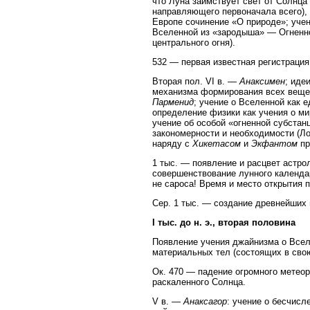
что Луна заимствует свет от Солнца 
направляющего первоначала всего),
Европе сочинение «О природе»; уче
Вселенной из «зародыша» — Огненно
центрального огня).
532 — первая известная регистрация 
Вторая пол. VI в. —
Анаксимен
; иде
механизма формирования всех вещей
Парменид
; учение о Вселенной как 
определение физики как учения о м
учение об особой «огненной субста
закономерности и необходимости (Ло
наряду с
Хикетасом
и
Экфантом
пр
1 тыс. — появление и расцвет астро
совершенствование лунного календа
не сароса! Время и место открытия 
Сер. 1 тыс. — создание древнейших 
I тыс. до н. э., вторая половина
Появление учения джайнизма о Всел
материальных тел (состоящих в свою
Ок. 470 — падение огромного метеори
раскаленного Солнца.
V в. —
Анаксагор
: учение о бесчис