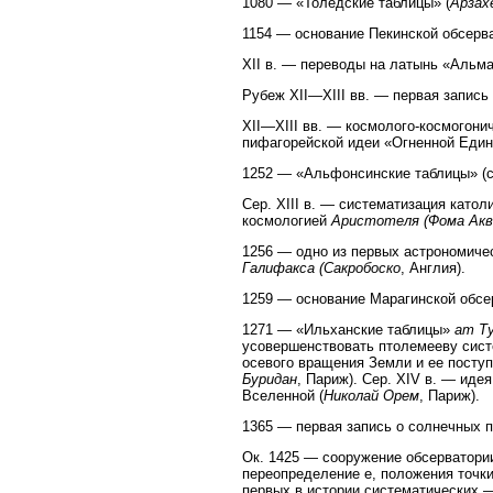
1080 — «Толедские таблицы» (
Арзах
1154 — основание Пекинской обсерв
XII в. — переводы на латынь «Альмаг
Рубеж XII—XIII вв. — первая запись 
XII—XIII вв. — космолого-космогони
пифагорейской идеи «Огненной Един
1252 — «Альфонсинские таблицы» (
Сер. XIII в. — систематизация като
космологией
Аристотеля (Фома Акв
1256 — одно из первых астрономич
Галифакса (Сакробоско
, Англия).
1259 — основание Марагинской обсе
1271 — «Ильханские таблицы»
ат Т
усовершенствовать птолемееву систе
осевого вращения Земли и ее поступ
Буридан
, Париж). Сер. XIV в. — ид
Вселенной (
Николай Орем
, Париж).
1365 — первая запись о солнечных п
Ок. 1425 — сооружение обсерватор
переопределение е, положения точки 
первых в истории систематических 