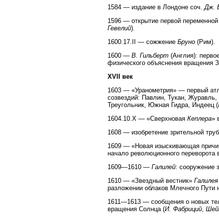
1584 — издание в Лондоне соч.
Дж. 
1596 — открытие первой переменно
Гевелий
).
1600.17.II — сожжение
Бруно
(Рим).
1600 —
В. Гильберт
(Англия): перво
физического объяснения вращения З
XVII век
1603 — «Уранометрия» — первый атл
созвездий: Павлин, Тукан, Журавль
Треугольник, Южная Гидра, Индеец (
1604.10.Х — «Сверхновая
Кеплера
» 
1608 — изобретение зрительной труб
1609 — «Новая изыскивающая причин
начало революционного переворота в
1609—1610 —
Галилей
: сооружение 
1610 — «Звездный вестник»
Галилея
разложении облаков Млечного Пути н
1611—1613 — сообщения о новых тел
вращения Солнца (
И. Фабриций
,
Шей