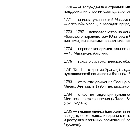
1770 — «Рассуждение о строении ми
поддержании энергии Солнца за счет 
1771 — список туманностей
Мессье
(
«железной» массы, с разгадки приро
1773—1787— доказательство на осн
«большого неравенства» Юпитера и 
системы, вызываемых взаимными воз
1774 — первое экспериментальное оп
—
Н. Маскелин
, Англия).
1775 — начало систематических обз
1781.13.III — открытие Урана (
В. Гер
вулканической активности Луны (
Ф. 
1783 — открытие движения Солнца от
Мичел
, Англия; в 1796 г. независим
1784 — открытие тенденции туманнос
Местного сверхскопления («Пласт Во
(
Дж. Гудрайк
).
1785 — первые оценки (методом зве
звезд; идея коллапса и взрыва как 
и растущих взаимных возмущений орб
Гершель
).