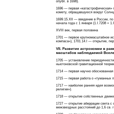
опубл. в 1698).
1696 — первая «катастрофическая» 
комету, обращавшуюся вокруг Солнца
1699.15.XII — введение в России, по
начала года с 1 января (1.I.7208 = 1.I
XVIII век, первая половина
1701 — первое крупномасштабное ис
компаса»), 1701.14.I — открытие, пе
VII. Развитие астрономии в ра
масштабов наблюдаемой Всел
1705 — установление периодичности 
ньютоновской гравитационной теории.
1714 — первая научно обоснованная 
1715 — первая работа о «туманных п
1717 — наиболее ранняя идея возмо
религии»).
1718 — открытие собственных движе
1727 — открытие аберрации света с 
межзвездных расстояний до 1,6 св. г