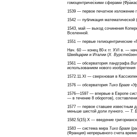
гомоцентрическими сферами (
Фрака
1539 — первое печатное изложение 
1542 — публикация математической 
1543, май — выход сочинения Копер
Вселенной.
1551 — первые гелиоцентрические «
Нач. 60 — конец 80-х гг. XVI в. — н
Швейцарии и Италии (
Х. Вурстейзен
1561 — обсерватория ландграфа
Вил
использованием нового изобретения
1572.11.XI — сверхновая в Кассиопее
1576 — обсерватория
Тихо Браге
«Ур
1576—1597 — впервые в Европе сис
— в течение 8 оборотов), составлени
1577 — первое ставшее известным до
меньше шестой доли лунного. —
Т. 
1582.5(15).X — введение григорианс
1583 — система мира
Тихо Браге
(ра
(Франция) непрерывного счета време