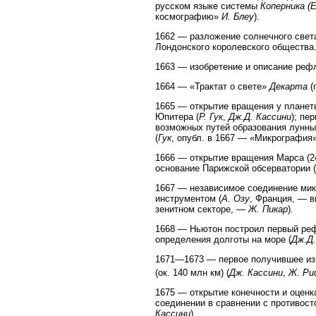
русском языке системы
Коперника (
космографию»
И. Блеу
).
1662 — разложение солнечного света
Лондонского королевского общества
1663 — изобретение и описание рефл
1664 — «Трактат о свете»
Декарта
(
1665 — открытие вращения у планет
Юпитера (
Р. Гук
,
Дж.Д. Кассини
); пе
возможных путей образования лунных
(
Гук
, опубл. в 1667 — «Микрография»
1666 — открытие вращения Марса (2
основание Парижской обсерватории (
1667 — независимое соединение мик
инструментом (
А. Озу
, Франция, — в
зенитном секторе, —
Ж. Пикар
).
1668 — Ньютон построил первый реф
определения долготы на море (
Дж.Д.
1671—1673 — первое получившее изв
(ок. 140 млн км) (
Дж. Кассини
,
Ж. Ри
1675 — открытие конечности и оценк
соединении в сравнении с противост
Кассини
).