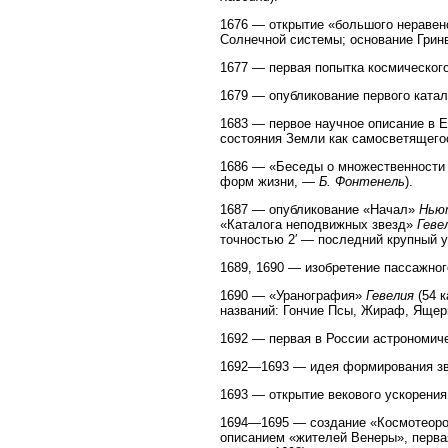
1676 — открытие «большого неравен
Солнечной системы; основание Грин
1677 — первая попытка космическог
1679 — опубликование первого катал
1683 — первое научное описание в Е
состояния Земли как самосветящегос
1686 — «Беседы о множественности м
форм жизни, —
Б. Фонтенель
).
1687 — опубликование «Начал»
Нью
«Каталога неподвижных звезд»
Геве
точностью 2′ — последний крупный у
1689, 1690 — изобретение пассажног
1690 — «Уранография»
Гевелия
(54 к
названий: Гончие Псы, Жираф, Ящери
1692 — первая в России астрономиче
1692—1693 — идея формирования зве
1693 — открытие векового ускорения
1694—1695 — создание «Космотеоро
описанием «жителей Венеры», первая