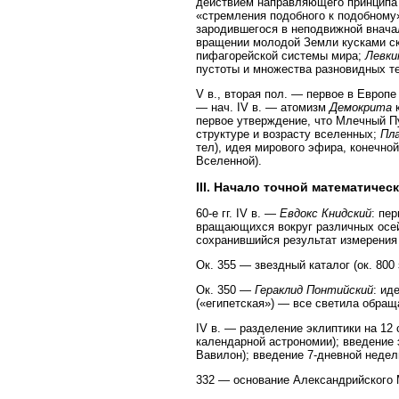
действием направляющего принципа 
«стремления подобного к подобному»
зародившегося в неподвижной внача
вращении молодой Земли кусками ск
пифагорейской системы мира;
Левки
пустоты и множества разновидных те
V в., вторая пол. — первое в Европе
— нач. IV в. — атомизм
Демокрита
к
первое утверждение, что Млечный П
структуре и возрасту вселенных;
Пл
тел), идея мирового эфира, конечной
Вселенной).
III. Начало точной математиче
60-е гг. IV в. —
Евдокс Книдский
: пе
вращающихся вокруг различных осей
сохранившийся результат измерения ε
Ок. 355 — звездный каталог (ок. 800
Ок. 350 —
Гераклид Понтийский
: ид
(«египетская») — все светила обращ
IV в. — разделение эклиптики на 12
календарной астрономии); введение 
Вавилон); введение 7-дневной неде
332 — основание Александрийского 