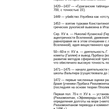
1420—1437 — «Гураганские таблицы
700, с точностью 15′).
1449 — убийство
Улугбека
как «отст
1453 — взятие турками Константино
греческих рукописей вывезена в Ита
Сер. XV в. —
Николай Кузанский
(Гер
ацентричности Вселенной, движения 
равноправия ее в этом отношении с
Вселенной), идея вещественного един
50—60-е гг. XV в. — деятельность
Г.
кометы (
Галлея
) и вывод
Пурбаха
(во
развитие методов сферической триго
что обеспечило высокую точность по
1471—1475 — начало деятельности 
школы
Вальтера
(существовала до X
1472 — первые численные оценки ра
Браге
(ученики
Пурбаха Региомонта
(последняя на основе теории
Птоле
Первая пол. 70-х гг. XV в. — устан
(
Региомонтан
, «Эфемериды на 1474 
определения долготы на море («мет
Региомонтаном
перевода и коммент
в 1496 г.).