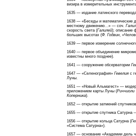
визира в измерительных инструмент
1635 — издание латинского перевод
1638 — «Беседы и математические д
местному движению...» — соч.
Гали
скорость света (
Галилей
); описание
больших высотах (
Ф. Годвин
, «Челов
1639 — первое измерение солнечног
1640 — первое объединение микроме
известны много позднее).
1641 — сооружение обсерватории
Ге
1647 — «Селенография»
Гевелия
с г
Луны.
1651 — «Новый Альмагест» — модер
приложением карты Луны (
Риччиоли
Коперника
).
1652 — открытие затмений спутнико
1655 — открытие спутника Сатурна —
1656 — открытие кольца Сатурна (
Гю
«Система Сатурна»).
1657 — основание «Академии дель чи