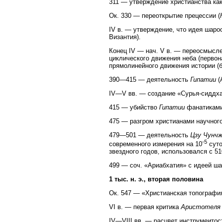
311 — утверждение христианства как
Ок. 330 — переоткрытие прецессии (
IV в. — утверждение, что идея шаро
Византия).
Конец IV — нач. V в. — переосмысле
циклического движения неба (перво
прямолинейного движения истории (
390—415 — деятельность
Гипатии
(
IV—V вв. — создание «Сурья-сиддх
415 — убийство
Гипатии
фанатиками-
475 — разгром христианами научного
479—501 — деятельность
Цзу Чунч
-5
современного измерения на 10
суто
звездного годов, использовался с 510
499 — соч. «Ариабхатия» с идеей ша
1 тыс. н. э., вторая половина
Ок. 547 — «Христианская топограф
VI в. — первая критика
Аристотеля 
IV—VIII вв. — расцвет инструмеитос