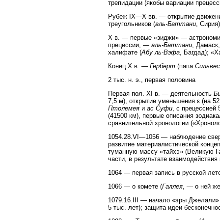
трепидации (якобы вариации прецесс
Рубеж IX—X вв. — открытие движени
треугольников (
аль-Баттани
, Сирия)
X в. — первые «зиджи» — астрономи
прецессии, —
аль-Баттани
, Дамаск
халифате (
Абу ль-Вэфа
, Багдад); «
Конец X в. —
Герберт
(папа
Сильвес
2 тыс. н. э., первая половина
Первая пол. XI в. — деятельность
Б
7,5 м), открытие уменьшения ε (на 52
Птолемея
и
ас Суфи
, с прецессией
(41500 км), первые описания зодиака
сравнительной хронологии («Хроноло
1054.28.VI—1056 — наблюдение сверх
развитие материалистической конце
туманную массу «тайхэ» (Великую Г
части, в результате взаимодействия 
1064 — первая запись в русской лет
1066 — о комете (
Галлея
, — о ней ж
1079.16.III — начало «эры Джелали
5 тыс. лет); защита идеи бесконечно