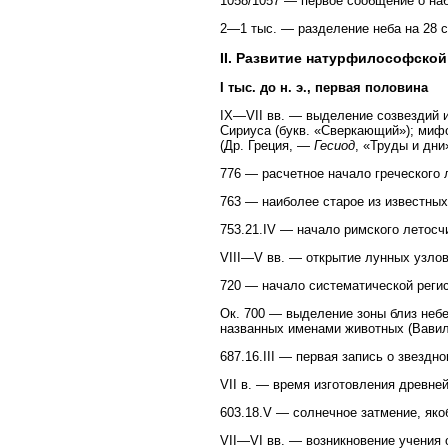
1058/1057 — первое сообщение о на
2—1 тыс. — разделение неба на 28 со
II. Развитие натурфилософской
I тыс. до н. э., первая половина
IX—VII вв. — выделение созвездий 
Сириуса (букв. «Сверкающий»); миф
(Др. Греция, —
Гесиод
, «Труды и дни
776 — расчетное начало греческого
763 — наиболее старое из известных
753.21.IV — начало римского летосч
VIII—V вв. — открытие лунных узлов
720 — начало систематической регис
Ок. 700 — выделение зоны близ небес
названных именами животных (Вавил
687.16.III — первая запись о звездно
VII в. — время изготовления древн
603.18.V — солнечное затмение, я
VII—VI вв. — возникновение учения