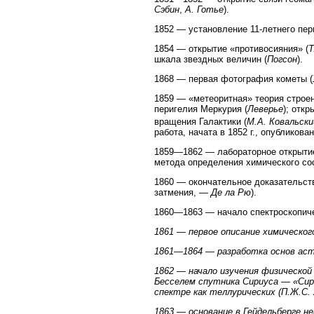
Сэбин
,
А. Готье
).
1852 — установление 11-летнего пер
1854 — открытие «противосияния» (
Т
шкала звездных величин (
Погсон
).
1868 — первая фотография кометы (
1859 — «метеоритная» теория строен
перигелия Меркурия (
Леверье
); отк
вращения Галактики (
М.А. Ковальски
работа, начата в 1852 г., опубликова
1859—1862 — лабораторное открытие
метода определения химического со
1860 — окончательное доказательст
затмения, —
Де ла Рю
).
1860—1863 — начало спектроскопиче
1861 — первое описание химическо
1861—1864 — разработка основ ас
1862 — начало изучения физическо
Бесселем
спутника Сириуса — «Сири
спектре как теллурических (
П.Ж.С.
1863 — основание в Гейдельберге н