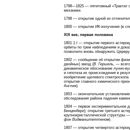
1798—1825 — пятитомный «Трактат 
механики.
1798 — открытие одной из отличите
1800 — открытие ИК-излучения (в спе
XIX век, первая половина
1801.1.I — открытие первого астеро
орбиты по трем наблюдениям и доказ
позволило вновь обнаружить Цереру в
1802 — сообщение об открытии физи
двойных) звезд (
В. Гершель
, — всег
динамическое обоснование лунно-вул
и гипотеза их происхождения в рез
изобретение щелевого спектроскопа 
открытие главного химического приз
Англия).
1803 — окончательное установление
обследования района падения каменн
1804 — первое экспериментальное д
Бенценберг
); открытие третьего аст
крупнокристаллической структуры —
фон Видманштеттеном
).
1807 — открытие четвертого астерои