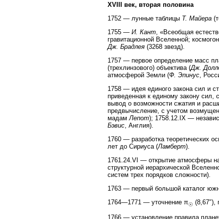
XVIII век, вторая половина
1752 — лунные таблицы
Т. Майера
(т
1755 —
И. Кант
, «Всеобщая естеств
гравитационной Вселенной; космогон
Дж. Брадлея
(3268 звезд).
1757 — первое определение масс пл
(трехлинзового) объектива (
Дж. Долл
атмосферой Земли (
Ф. Эпинус
, Росс
1758 — идея единого закона сил и с
приведенная к единому закону сил, 
вывод о возможности сжатия и расши
предвычисление, с учетом возмущен
мадам
Лепот
); 1758.12.IX — незав
Бэвис
, Англия).
1760 — разработка теоретических ос
лет до Сириуса (
Ламберт
).
1761.24.VI — открытие атмосферы на
структурной иерархической Вселен
систем трех порядков сложности).
1763 — первый большой каталог южн
1764—1771 — уточнение π
(8,67″),
☉
1766 — установление правила плане