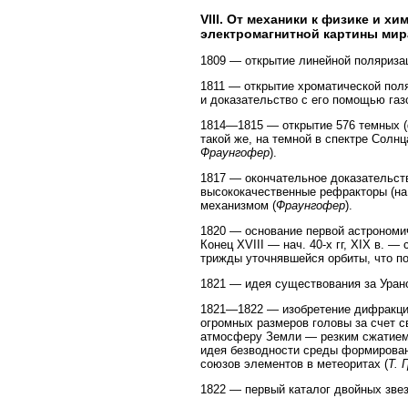
VIII. От механики к физике и 
электромагнитной картины мир
1809 — открытие линейной поляриза
1811 — открытие хроматической пол
и доказательство с его помощью га
1814—1815 — открытие 576 темных (
такой же, на темной в спектре Солнц
Фраунгофер
).
1817 — окончательное доказательств
высококачественные рефракторы (на 
механизмом (
Фраунгофер
).
1820 — основание первой астрономи
Конец XVIII — нач. 40-х гг, XIX в. 
трижды уточнявшейся орбиты, что п
1821 — идея существования за Уран
1821—1822 — изобретение дифракци
огромных размеров головы за счет с
атмосферу Земли — резким сжатием 
идея безводности среды формирован
союзов элементов в метеоритах (
Т. 
1822 — первый каталог двойных зве