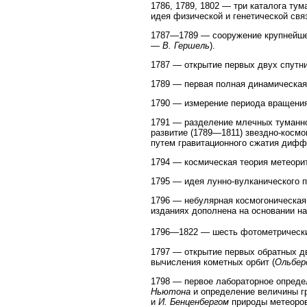
1786, 1789, 1802 — три каталога тум
идея физической и генетической св
1787—1789 — сооружение крупнейшег
—
В. Гершель
).
1787 — открытие первых двух спутни
1789 — первая полная динамическая
1790 — измерение периода вращения 
1791 — разделение млечных туманно
развитие (1789—1811) звездно-космо
путем гравитационного сжатия дифф
1794 — космическая теория метеорит
1795 — идея лунно-вулканического 
1796 — небулярная космогоническая
изданиях дополнена на основании н
1796—1822 — шесть фотометрическ
1797 — открытие первых обратных дв
вычисления кометных орбит (
Ольбер
1798 — первое лабораторное определ
Ньютона
и определение величины гр
и
И. Бенценбергом
природы метеоров