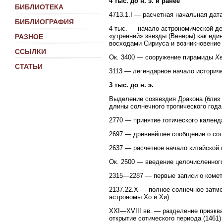
4 тыс. до н. э. и ранее
БИБЛИОТЕКА
4713.1.I — расчетная начальная дат
БИБЛИОГРАФИЯ
4 тыс. — начало астрономической де
«утренней» звезды (Венеры) как еди
РАЗНОЕ
восходами Сириуса и возникновение
ССЫЛКИ
Ок. 3400 — сооружение пирамиды
Х
СТАТЬИ
3113 — легендарное начало историч
3 тыс. до н. э.
Выделение созвездия Дракона (близ
длины солнечного тропического года 
2770 — принятие готического календа
2697 — древнейшее сообщение о сол
2637 — расчетное начало китайской 
Ок. 2500 — введение целочисленного 
2315—2287 — первые записи о комета
2137.22.Х — полное солнечное затме
астрономы Хо и Хи).
XXI—XVIII вв. — разделение приэква
открытие сотического периода (1461