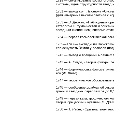
1729 — опубликование космолого-ко
системы, идея структурности звезд 
1731 — выход соч.
Ньютона
«Систем
(для измерения высоты светила с кор
1733 —
В. Дерхэм
, «Наблюдения сре
каталогом 16 туманностей и описани
звездным скоплением; впервые отме
1734 — первая космологическая раб
1735—1743 — экспедиции Парижской 
сплюснутость Земли у полюсов (по
1742 — вывод о вращении млечных т
1743 —
А. Клеро
, «Теория фигуры З
1744 — формулировка фотометрическ
его (
Ж. Шезо
).
1747 — теоретическое обоснование 
1748 — сообщение
Брадлея
об откры
границу звездных параллаксов до 0,5
1749 — первая катастрофическая кос
теория прецессии и нутации (
Ж. Д'Ал
1750 —
Т. Райт
, «Оригинальная теор