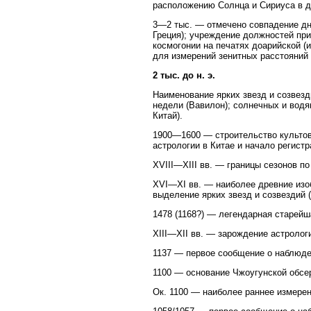
расположению Солнца и Сириуса в д
3—2 тыс. — отмечено совпадение дн
Греция); учреждение должностей пр
космогонии на печатях доарийской (
для измерений зенитных расстояний 
2 тыс. до н. э.
Наименование ярких звезд и созвезд
недели (Вавилон); солнечных и водя
Китай).
1900—1600 — строительство культов
астрологии в Китае и начало регистр
XVIII—XIII вв. — границы сезонов п
XVI—XI вв. — наиболее древние изоб
выделение ярких звезд и созвездий (
1478 (1168?) — легендарная старейша
XIII—XII вв. — зарождение астрологи
1137 — первое сообщение о наблюден
1100 — основание Чжоугунской обсер
Ок. 1100 — наиболее раннее измерени