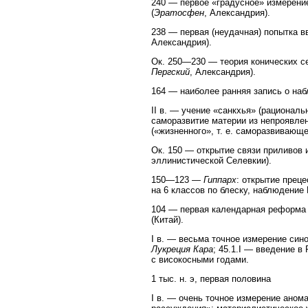
240 — первое «градусное» измерение 
(
Эратосфен
, Александрия).
238 — первая (неудачная) попытка в
Александрия).
Ок. 250—230 — теория конических се
Пергский
, Александрия).
164 — наиболее ранняя запись о наб
II в. — учение «санкхья» (рациональ
саморазвитие материи из непроявлен
(«жизненного», т. е. саморазвиваю
Ок. 150 — открытие связи приливов 
эллинистической Селевкии).
150—123 —
Гиппарх
: открытие преце
на 6 классов по блеску, наблюдение 
104 — первая календарная реформа и
(Китай).
I в. — весьма точное измерение син
Лукреция Кара
; 45.1.I — введение 
с високосными годами.
1 тыс. н. э, первая половина
I в. — очень точное измерение аном