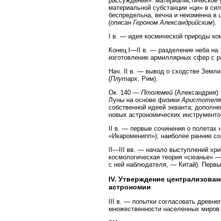
рассуждения»: материалистическое 
материальной субстанции «ци» в си
беспредельна, вечна и неизменна в 
(описан
Героном Александрийским
).
I в. — идея космической природы ком
Конец I—II в. — разделение неба на
изготовление армиллярных сфер с ра
Нач. II в. — вывод о сходстве Земл
(
Плутарх
, Рим).
Ок. 140 —
Птолемей
(Александрия):
Луны на основе физики
Аристотеля
собственной идеей экванта; дополне
новых астрономических инструменто
II в. — первые сочинения о полетах 
«Икароменипп»); наиболее ранние с
II—III вв. — начало выступлений хри
космологическая теория «сюанье» —
с ней наблюдателя, — Китай). Первы
IV. Утверждение централизован
астрономии
III в. — попытки согласовать древ
множественности населенных миров 