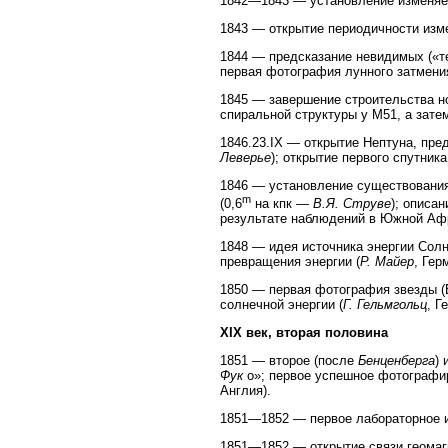
1842—1843 — установление изменяе
1843 — открытие периодичности изме
1844 — предсказание невидимых («т
первая фотография лунного затмения
1845 — завершение строительства но
спиральной структуры у М51, а зате
1846.23.IX — открытие Нептуна, пре
Леверье
); открытие первого спутник
1846 — установление существования
m
(0,6
на кпк —
В.Я. Струве
); описа
результате наблюдений в Южной Афр
1848 — идея источника энергии Солн
превращения энергии (
Р. Майер
, Гер
1850 — первая фотография звезды 
солнечной энергии (
Г. Гельмгольц
, Г
XIX век, вторая половина
1851 — второе (после
Бенценберга
)
Фук
о»; первое успешное фотографир
Англия).
1851—1852 — первое лабораторное и
1851—1852 — открытие связи геомаг