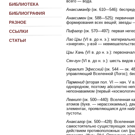
всего — вода.
БИБЛИОТЕКА
Анаксимандр
(ок. 610—546): беспред
БИБЛИОГРАФИЯ
Анаксимен
(ок. 588—525): первичная
РАЗНОЕ
формирования всех вещей; звезды 
Пифагор
(ок. 570—497): первая неге
ССЫЛКИ
Лао Цзы
(VI в. до н. э.): материаль
СТАТЬИ
«энергия», у-вэй — невмешательство
Цзы Хань
(VI в. до н. э.): первонач
Сян-гун
(VI в. до н. э.): шесть видо
Гераклит Эфесский
(ок. 544 — ок. 4
управляющий Вселенной (Логос); бе
Парменид
(вторая пол. VI — нач. V 
однородном, поэтому абсолютно не
непознаваемом (первый «космологич
Левкипп
(ок. 500—440): Вселенная 
атомов (букв. — нерассекаемых), д
элементах, проявляющаяся для набл
пустоты.
Анаксагор
(ок. 500—428): Вселенная
самостоятельно существующих элемен
действием противоположных сил (ра