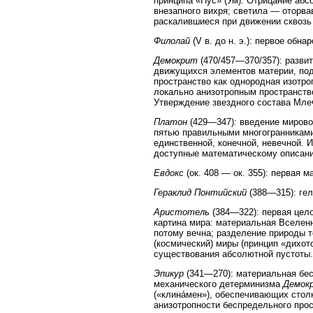
принципа «Нус» (Ум). Отрицание аб
внезапного вихря; светила — оторв
раскалившиеся при движении сквозь
Филолай
(V в. до н. э.): первое обн
Демокрит
(470/457—370/357): разви
движущихся элементов материи, под
пространство как однородная изотр
локально анизотропным пространств
Утверждение звездного состава Мле
Платон
(429—347): введение мировог
пятью правильными многогранникам
единственной, конечной, невечной.
доступные математическому описан
Евдокс
(ок. 408 — ок. 355): первая 
Гераклид Понтийский
(388—315): гел
Аристотель
(384—322): первая цел
картина мира: материальная Вселен
потому вечна; разделение природы 
(космический) миры (принцип «дихот
существования абсолютной пустоты.
Эпикур
(341—270): материальная бе
механического детерминизма
Демок
(«клина́мен»), обеспечивающих стол
анизотропности беспредельного прос