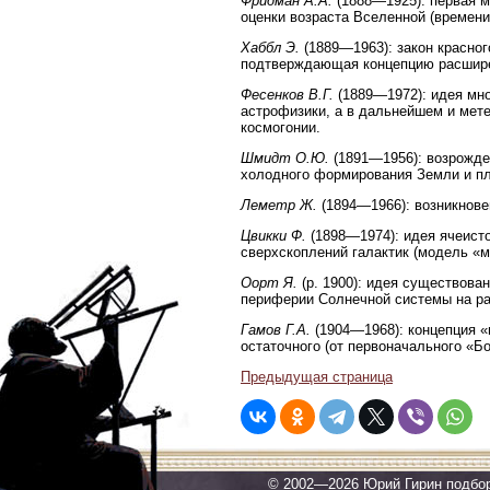
Фридман А.А.
(1888—1925): первая м
оценки возраста Вселенной (времени
Хаббл Э.
(1889—1963): закон красног
подтверждающая концепцию расшир
Фесенков В.Г.
(1889—1972): идея мн
астрофизики, а в дальнейшем и мете
космогонии.
Шмидт О.Ю.
(1891—1956): возрожде
холодного формирования Земли и пл
Леметр Ж.
(1894—1966): возникнове
Цвикки Ф.
(1898—1974): идея ячеист
сверхскоплений галактик (модель «м
Оорт Я.
(р. 1900): идея существова
периферии Солнечной системы на ра
Гамов Г.А.
(1904—1968): концепция 
остаточного (от первоначального «Б
Предыдущая страница
© 2002—2026 Юрий Гирин подбо