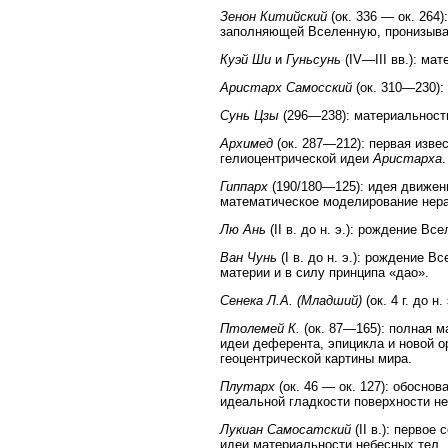
Зенон Китийский
(ок. 336 — ок. 264
заполняющей Вселенную, пронизыва
Куэй Ши
и
Гуньсунь
(IV—III вв.): ма
Аристарх Самосский
(ок. 310—230):
Сунь Цзы
(296—238): материальност
Архимед
(ок. 287—212): первая изве
гелиоцентрической идеи
Аристарха
.
Гиппарх
(190/180—125): идея движени
математическое моделирование нера
Лю Ань
(II в. до н. э.): рождение В
Ван Чунь
(I в. до н. э.): рождение 
материи и в силу принципа «дао».
Сенека Л.А. (Младший)
(ок. 4 г. до 
Птолемей К.
(ок. 87—165): полная м
идеи деферента, эпицикла и новой 
геоцентрической картины мира.
Плутарх
(ок. 46 — ок. 127): обосно
идеальной гладкости поверхности не
Лукиан Самосатский
(II в.): первое
идеи материальности небесных тел.