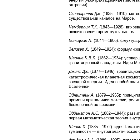
энергии («контрактационная гипотез
энтропии).
Скиапарелли Дж
. (1835—1910): мете
существовании каналов на Марсе.
Чемберлин Т.К.
(1843—1928): вихрев
возникновения промежуточных тел —
Больцман Л.
(1844—1906): флуктуаци
Зелигер Х.
(1849—1924): формулиров
Шарлье К.В.Л.
(1862—1934): усоверш
гравитационный парадоксы. Идея Мет
Джинс Дж
. (1877—1946): гравитацио
катастрофическая планетная космого
звездной энергии. Идея особой роли
Вселенной.
Эйнштейн А.
(1879—1955): принципи
времени при наличии материи; релят
бесконечной во времени.
Эддингтон А.С.
(1882—1944): развит
первая математическая теория внутр
Шепли Х.
(1885—1972): идея Галакти
туманности — внутригалактические о