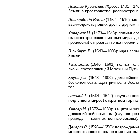
Николай Кузанский (Кребс
, 1401—146
Земли в пространстве; распростране
Леонардо да Винчи
(1452—1519): мат
взаимодействующих друг с другом; 
Коперник Н.
(1473—1543): полная лог
гелиоцентрическая система мира; до
прецессии) отправная точка первой 
Гильберт В.
(1540—1603): идея глоб
Земли.
Тихо Браге
(1546—1601): полная гел
якобы составляющей Млечный Путь (д
Бруно Дж
. (1548—1600): дальнейшее
бесконечности, ацентричности Всел
тел.
Галилей Г.
(1564—1642): научная рев
подлунного миров) открытием гор на
Кеплер И.
(1572—1630): защита и ра
движений небесных тел (научная рев
природы — количественные законы); 
Декарт Р.
(1596—1650): возрождение
множественность солнечных систем.