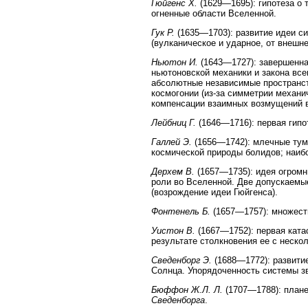
Гюйгенс Х.
(1629—1695): гипотеза о 
огненные области Вселенной.
Гук Р.
(1635—1703): развитие идеи с
(вулканическое и ударное, от внешне
Ньютон И.
(1643—1727): завершенна
ньютоновской механики и закона все
абсолютные независимые пространст
космогонии (из-за симметрии механ
компенсации взаимных возмущений в
Лейбниц Г.
(1646—1716): первая гипо
Галлей Э.
(1656—1742): млечные тум
космической природы болидов; наиб
Дерхем В.
(1657—1735): идея огромн
роли во Вселенной. Две допускаемые
(возрождение идеи Гюйгенса).
Фонтенель Б.
(1657—1757): множеств
Уистон В.
(1667—1752): первая ката
результате столкновения ее с неско
Сведенборг Э.
(1688—1772): развити
Солнца. Упорядоченность системы з
Бюффон Ж.Л. Л.
(1707—1788): плане
Сведенборга
.