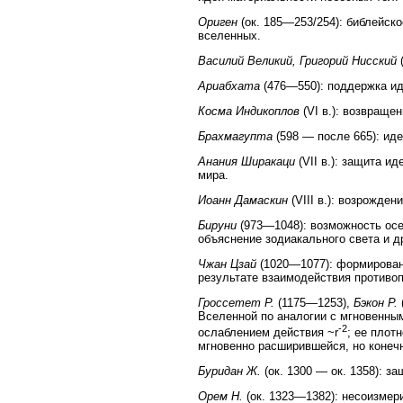
Ориген
(ок. 185—253/254): библейск
вселенных.
Василий Великий, Григорий Нисский
(
Ариабхата
(476—550): поддержка ид
Косма Индикоплов
(VI в.): возвраще
Брахмагупта
(598 — после 665): иде
Анания Ширакаци
(VII в.): защита и
мира.
Иоанн Дамаскин
(VIII в.): возрожде
Бируни
(973—1048): возможность осе
объяснение зодиакального света и др
Чжан Цзай
(1020—1077): формировани
результате взаимодействия противоп
Гроссетет Р.
(1175—1253),
Бэкон Р.
Вселенной по аналогии с мгновенным
-2
ослаблением действия ~r
; ее плот
мгновенно расширившейся, но конеч
Буридан Ж.
(ок. 1300 — ок. 1358): з
Орем Н.
(ок. 1323—1382): несоизмер