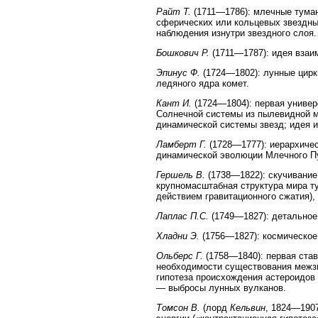
Райт Т.
(1711—1786): млечные туман
сферических или кольцевых звездн
наблюдения изнутри звездного слоя.
Бошкович Р.
(1711—1787): идея взаи
Эпинус Ф.
(1724—1802): лунные цирк
ледяного ядра комет.
Кант И.
(1724—1804): первая универ
Солнечной системы из пылевидной м
динамической системы звезд; идея 
Ламберт Г.
(1728—1777): иерархичес
динамической эволюции Млечного Пу
Гершель В.
(1738—1822): скучивание
крупномасштабная структура мира т
действием гравитационного сжатия)
Лаплас П.С.
(1749—1827): детальное 
Хладни Э.
(1756—1827): космическое 
Ольберс Г.
(1758—1840): первая ста
необходимости существования межзв
гипотеза происхождения астероидов
— выбросы лунных вулканов.
Томсон В.
(лорд
Кельвин
, 1824—1907