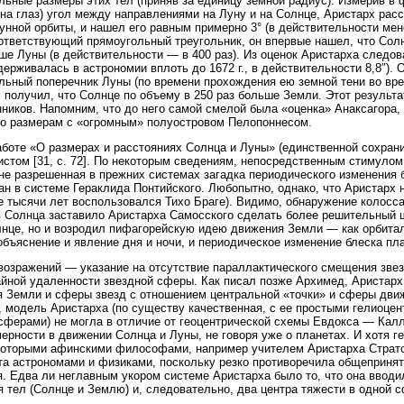
льные размеры этих тел (приняв за единицу земной радиус). Измерив в 
 на глаз) угол между направлениями на Луну и на Солнце, Аристарх рас
унной орбиты, и нашел его равным примерно 3° (в действительности мене
ответствующий прямоугольный треугольник, он впервые нашел, что Солнц
ше Луны (в действительности — в 400 раз). Из оценок Аристарха следова
держивалась в астрономии вплоть до 1672 г., в действительности 8,8″).
льный поперечник Луны (по времени прохождения ею земной тени во врем
 получил, что Солнце по объему в 250 раз больше Земли. Этот результа
ников. Напомним, что до него самой смелой была «оценка» Анаксагора,
о размерам с «огромным» полуостровом Пелопоннесом.
аботе «О размерах и расстояниях Солнца и Луны» (единственной сохра
истом [31, с. 72]. По некоторым сведениям, непосредственным стимулом
не разрешенная в прежних системах загадка периодического изменения 
ан в системе Гераклида Понтийского. Любопытно, однако, что Аристарх 
е тысячи лет воспользовался Тихо Браге). Видимо, обнаружение колосс
 Солнца заставило Аристарха Самосского сделать более решительный ша
нце, но и возродил пифагорейскую идею движения Земли — как орбиталь
объяснение и явление дня и ночи, и периодическое изменение блеска пла
возражений — указание на отсутствие параллактического смещения зв
йной удаленности звездной сферы. Как писал позже Архимед, Аристарх
 Земли и сферы звезд с отношением центральной «точки» и сферы движе
, модель Аристарха (по существу качественная, с ее простыми гелиоцен
сферами) не могла в отличие от геоцентрической схемы Евдокса — Кал
ерности в движении Солнца и Луны, не говоря уже о планетах. И хотя г
которыми афинскими философами, например учителем Аристарха Стратоно
та астрономами и физиками, поскольку резко противоречила общеприня
. Едва ли неглавным укором системе Аристарха было то, что она вводил
 тел (Солнце и Землю) и, следовательно, два центра тяжести в одной 