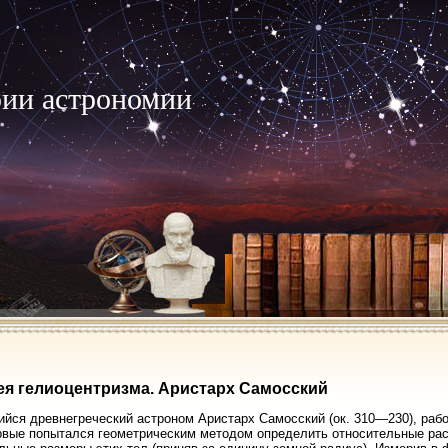
рии астрономии
дея гелиоцентризма. Аристарх Самосский
ся древнегреческий астроном Аристарх Самосский (ок. 310—230), работав
ервые попытался геометрическим методом определить относительные рас