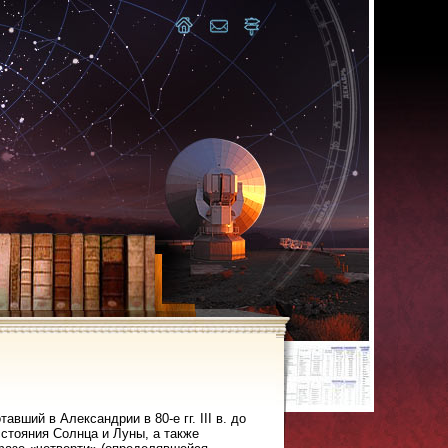
ший в Александрии в 80-е гг. III в. до
стояния Солнца и Луны, а также