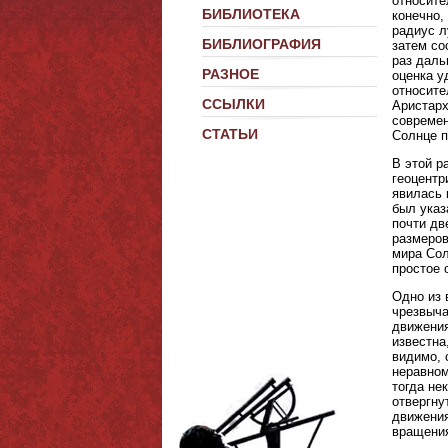
относите
БИБЛИОТЕКА
конечно,
радиус л
БИБЛИОГРАФИЯ
затем со
раз даль
РАЗНОЕ
оценка у
относите
ССЫЛКИ
Аристарх
современ
СТАТЬИ
Солнце п
В этой р
геоцентр
явилась 
был указ
почти дв
размеров
мира Сол
простое 
Одно из 
чрезвыча
движения
известна
видимо, 
неравном
тогда не
отвергну
движения
вращения