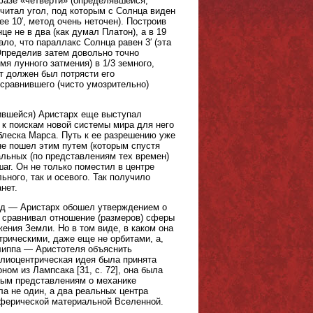
фазе «четверти» (определявшейся,
считал угол, под которым с Солнца виден
е 10′, метод очень неточен). Построив
е не в два (как думал Платон), а в 19
ло, что параллакс Солнца равен 3′ (эта
 Определив затем довольно точно
я лунного затмения) в 1/3 земного,
т должен был потрясти его
 сравнившего (чисто умозрительно)
нившейся) Аристарх еще выступал
 к поискам новой системы мира для него
блеска Марса. Путь к ее разрешению уже
не пошел этим путем (которым спустя
альных (по представлениям тех времен)
г. Он не только поместил в центре
ного, так и осевого. Так получило
нет.
езд — Аристарх обошел утверждением о
 сравнивал отношение (размеров) сферы
ния Земли. Но в том виде, в каком она
трическими, даже еще не орбитами, а,
липпа — Аристотеля объяснить
елиоцентрическая идея была принята
м из Лампсака [31, с. 72], она была
тым представлениям о механике
а не один, а два реальных центра
сферической материальной Вселенной.