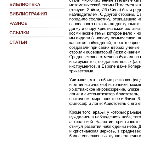
стали многочисленные звездные кат
БИБЛИОТЕКА
математической схемы Птолемея и н
(Бируни, Хайям, Ибн Сина) были ре
БИБЛИОГРАФИЯ
наблюдателем. С другой стороны, Ев
породило схоластику, отрицавшую н
РАЗНОЕ
основанного некогда на доступных ф
догму и опору христианской религии
ССЫЛКИ
космические темы, которое вело к 
мы видели (к новому осмыслению, н
СТАТЬИ
касается наблюдений, то хотя европ
создавали при своих дворах ученые 
строили обсерваторий (исключением
Средневековье отмечено буквально 
инструментов, созданием новых (аст
инструментов, в Европе даже Копер
трикветрума.
Учитывая, что в обоих регионах фу
и эллинистические) источники, мож
христианское мировоззрение, ближе 
логик и систематизатор Аристотель,
восточном, мире понятнее и ближе 
философ и логик Аристотель с его 
Кроме того, арабы, у которых раньше
нуждались в наблюдениях неба; того
астрологией. Напротив, христианств
стимул развития наблюдений неба. 
и христианская церковь, в среднев
более совершенных лунно-солнечных