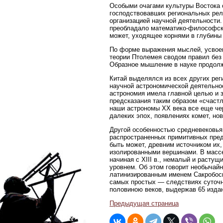
Особыми очагами культуры Востока 
господствовавших региональных рел
организацией научной деятельности. 
преобладало математико-философско
может, уходящее корнями в глубины
По форме выражения мыслей, усвоен
теории Птолемея сводом правил без 
Образное мышление в науке продолж
Китай выделялся из всех других рег
научной астрономической деятельно
астрономия имела главной целью и 
предсказания таким образом «счаст
наши астрономы XX века все еще че
далеких эпох, появлениях комет, но
Другой особенностью средневековья
распространенных примитивных пред
быть может, древним источником и
изолированными вершинами. В массе
начиная с XIII в., немалый и расту
уровнем. Об этом говорит необычайн
латинизированным именем Сакробоск
самых простых — следствиях суточн
половиною веков, выдержав 65 издан
Предыдущая страница