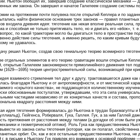
ии. Ньютон обобщил их, завершив создание классической механики — д
енных им закона. Он завершил и начатое Галилеем создание системы по
омии на протяжении почти полувека после открытий Кеплера и по задан
ытались найти физическое основание трех законов — правил планетных
ов входила древняя идея: тяготение как некая вполне реальная сила, 
ма и способная не только притягивать тело, но и двигать его «вбок», т. 
вопрос, по какой траектории могло бы двигаться тело в пространстве п
венно действие силы тяготения, а именно решить, по каким кривым буду
кому не удавалось.
дачу решил Ньютон, создав свою гениальную теорию всемирного тяготен
ве отдельных элементов в его теорию гравитации вошли открытые Кепл
, открытые Галилеем закономерности прямолинейного движения тел под
м (1629—1695) теория центростремительной силы, возникающей при кр
идея взаимного стремления тел друг к другу, трактовавшегося даже ка
лась благодаря Ньютону и от антропоморфности, и от мистической хара
аемого «скрытого качества», не поддающегося количественному изучени
ски обоснованным постулатом, утверждавшим, что эта сила универсал
ьными частицами независимо от их конкретных качеств и состава, проп
ональна квадрату расстояния между ними.
ая идея тяготения формировалась до Ньютона в трудах Брахмагупты и Б
уллиальд), Гюйгенса, Роберваля, Гука, Галлея. Гук, а за ним Галлей д
сть притяжения от расстояния между телами (а догадки об этом были у
механики и геометрической оптики). Роль Гука как предшественника Ньют
вывести из закона силы тяготения (которая, как он полагал, свойствен
анетных орбит. Он, как и все остальные предшественники Ньютона, не 
9 г. в письме к Ньютону Гук привлек его внимание к основной проблеме