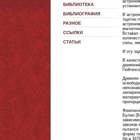
астроном
БИБЛИОТЕКА
установл
БИБЛИОГРАФИЯ
В астрон
тщетно п
РАЗНОЕ
астроном
магнетиз
ССЫЛКИ
Вставал 
количест
СТАТЬИ
силы, ни
И эту за
В качест
движений
Гюйгенсо
Древняя 
освободи
непознав
эмпириче
материал
пропорци
Физическ
Булио (Б
зависимо
законов 
пытался 
форму пл
Но в 167