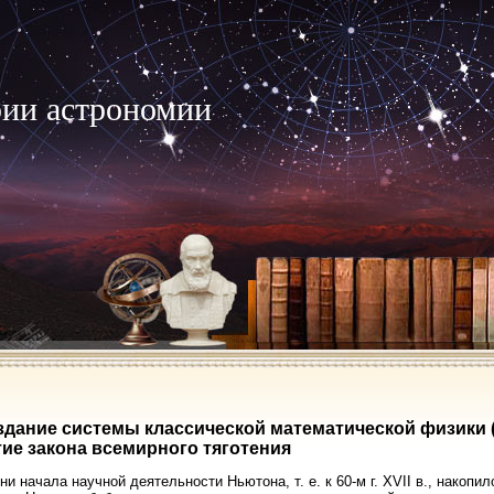
рии астрономии
оздание системы классической математической физики
ие закона всемирного тяготения
ни начала научной деятельности Ньютона, т. е. к 60-м г. XVII в., накоп