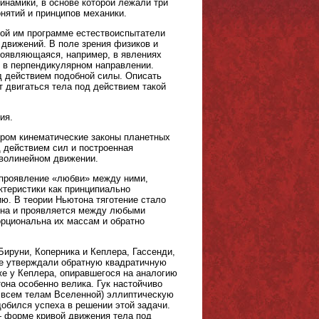
инамики, в основе которой лежали три
нятий и принципов механики.
ной им программе естествоиспытатели
 движений. В поле зрения физиков и
проявляющаяся, например, в явлениях
е. в перпендикулярном направлении.
од действием подобной силы. Описать
т двигаться тела под действием такой
ия.
ером кинематические законы планетных
 действием сил и построенная
иволинейном движении.
к проявление «любви» между ними,
ктеристики как принципиально
ю. В теории Ньютона тяготение стало
ьна и проявляется между любыми
орциональна их массам и обратно
ируни, Коперника и Кеплера, Гассенди,
аже утверждали обратную квадратичную
же у Кеплера, опиравшегося на аналогию
она особенно велика. Гук настойчиво
на всем телам Вселенной) эллиптическую
добился успеха в решении этой задачи.
 — форме кривой движения тела под