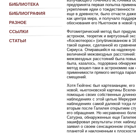
излучающего точечного источника об
БИБЛИОТЕКА
предпринята первая попытка примени
укрепление идеи о тождественности
БИБЛИОГРАФИЯ
еще в древности, было отчасти даж
как центра мира, и получало поддер
РАЗНОЕ
обоснования его Ньютоном в новой г
Фотометрический метод был придума
ССЫЛКИ
астроном, теоретик и виртуозный эк
«Космотеорос» (опубликованном в 169
СТАТЬИ
такой оценки, сделанной из сравнени
Сириуса. Опиравшийся на надежную 
величиной межзвездных расстояний: 
межзвездных расстояний была повыш
была, казалось, подорвана обнаруж
метод вошел-таки в астрономию как 
применимости прямого метода паралл
смещений.
Хотя Гюйгенс был картезианцем, его
новой, ньютоновской картины Вселен
помощью своих собственных длинноф
наблюдениях с этой целью Меркурия
наблюдениях самой далекой тогда пла
вторым после Галилея открытием сп
его обращения. Но несравненно бол
Сатурна, обнаруженных еще Галилее
зашифровал результаты этих наблюде
заявил о своем сенсационном открыт
планетой и наклоненным к плоскости