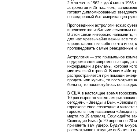
2 млн экз. в 1962 г. до 4 млн в 196
астрологов и 25 тыс. чел., занимающ
готовят дипломированных звездочет
повседневный быт американцев руко
Проповедники астрологических суев
и невежества избитыми ссылками на
В этой связи интересно напомнить, 
для нас чрезвычайно важны все те с
«представляет из себя не что иное, 
проповедовать самые реакционные ид
Астрология — это прибыльное коммер
поддерживали современные средства
информации и рекламы, которая испо
мистической отравой. В книге «Исто
распространяется при помощи ежедне
продать или купить, то посмотрите н
больны, то посоветуйтесь со звездами
В США в настоящее время гороскопы 
10 раз выросло число американских
сегодня», «Звезды и Вы», «Звезды пр
гороскопе свое созвездие и читаете
гороскопы под названием «Звезды п
марта по 19 апреля). Соблюдайте за
Созвездие Быка (с 20 апреля по 20 м
причинить вам ущерб. Будьте аккура
рассматривает текущие события в сл