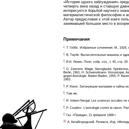
«История одного заблуждения» пред
четверть века назад и ставшую давн
интересуется борьбой научного знан
материалистической философии и ас
Автор предисловия к этой книге поп
занимавшей большое место в воззре
Примечания
1
. Т. Гоббс. Избранные сочинения. М., 1926, 
2
. В. Таубе. Вычислительные машины и здрав
3
. В.И. Ленин. Полн. собр. соч., т. 45, стр. 28.
4
. G. Zwerens. Magie, Sternglaube, Spiritismus
Berlin, 1961; H. Schwendmann. Horoskopie, Astr
gegen Astrologie. Baden-Baden, 1955; P. Baue
1963.
5
. Р. Уокоп. Затонувшие материки и тайны и
6
. Там же.
7
. R. Imbert-Nergal. Les sciences occultes ne 
8
. P. Couderc. L'astrologie contre la raison. Par
9
. Газ. «Правда», 21 февраля 1968 г.
10
. А. Китайгородский. Реникса. Изд. «Молод