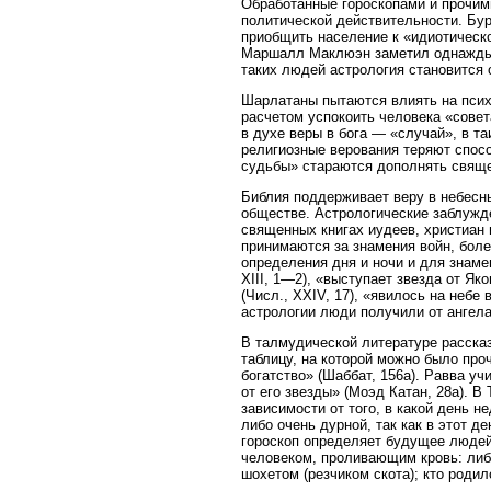
Обработанные гороскопами и прочи
политической действительности. Бур
приобщить население к «идиотическ
Маршалл Маклюэн заметил однажды, 
таких людей астрология становится 
Шарлатаны пытаются влиять на псих
расчетом успокоить человека «совет
в духе веры в бога — «случай», в та
религиозные верования теряют спос
судьбы» стараются дополнять свяще
Библия поддерживает веру в небесн
обществе. Астрологические заблужде
священных книгах иудеев, христиан
принимаются за знамения войн, боле
определения дня и ночи и для знамен
XIII, 1—2), «выступает звезда от Я
(Числ., XXIV, 17), «явилось на небе в
астрологии люди получили от ангела
В талмудической литературе расска
таблицу, на которой можно было про
богатство» (Шаббат, 156а). Равва уч
от его звезды» (Моэд Катан, 28а). 
зависимости от того, в какой день н
либо очень дурной, так как в этот д
гороскоп определяет будущее людей
человеком, проливающим кровь: либ
шохетом (резчиком скота); кто родил