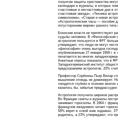
лозунгом защиты христианства могу
календари и журналы, в которых пом
счастливые и несчастливые дни в это
счастливая звезда», «Техника астро
символизма», «Старая и новая астро
«Астрологические часы — пособие д
потусторонним миром» разного типа 
Боннские власти не препятствуют ра
судьбы человека. В «Философском сл
астрология пользуется в ФРГ больш
утверждает, что люди не могут нести
«философия» очень выгодна господс
опубликованным 27 января 1958 г. в
печатаются во многих западногерман
Анкетные опросы показали, что в ФР
Западногерманский институт общест
предсказаниям астрологов, 20% счи
Профессор Сорбонны Пьер Вилар спр
мышление отнюдь не доминирует. Нау
гнездится глубоко в психике многих
казалось бы, забытые предрассудки.
Астрология получила широкое распро
Во Франции газеты и журналы пестр
занимают гороскопы. В 1964 г. фран
французов ежедневно читает гороско
58% верят в «свой знак зодиака», 37
родились, а 23% утверждают, что пр