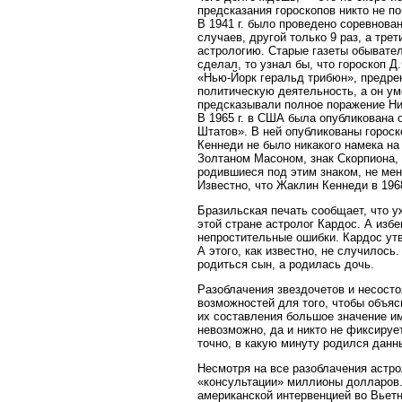
предсказания гороскопов никто не п
В 1941 г. было проведено соревнован
случаев, другой только 9 раз, а тре
астрологию. Старые газеты обывател
сделал, то узнал бы, что гороскоп 
«Нью-Йорк геральд трибюн», предре
политическую деятельность, а он уме
предсказывали полное поражение Ник
В 1965 г. в США была опубликован
Штатов». В ней опубликованы гороск
Кеннеди не было никакого намека на
Золтаном Масоном, знак Скорпиона,
родившиеся под этим знаком, не ме
Известно, что Жаклин Кеннеди в 196
Бразильская печать сообщает, что 
этой стране астролог Кардос. А избе
непростительные ошибки. Кардос ут
А этого, как известно, не случилос
родиться сын, а родилась дочь.
Разоблачения звездочетов и несост
возможностей для того, чтобы объяс
их составления большое значение им
невозможно, да и никто не фиксирует
точно, в какую минуту родился данн
Несмотря на все разоблачения астро
«консультации» миллионы долларов.
американской интервенцией во Вьет