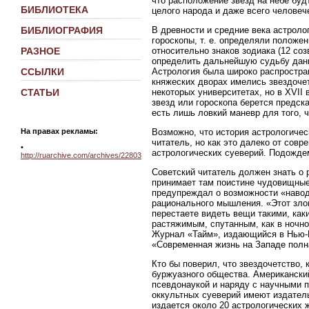
что расположение звезд на небе буд
БИБЛИОТЕКА
целого народа и даже всего человеч
В древности и средние века астроло
БИБЛИОГРАФИЯ
гороскопы, т. е. определяли положе
относительно знаков зодиака (12 со
РАЗНОЕ
определить дальнейшую судьбу данно
Астрология была широко распростран
ССЫЛКИ
княжеских дворах имелись звездочет
некоторых университетах, но в XVII 
СТАТЬИ
звезд или гороскопа берется предск
есть лишь ловкий маневр для того, 
На правах рекламы:
Возможно, что история астрологичес
читатель, но как это далеко от совр
•
астрологических суеверий. Подожде
http://ruarchive.com/archives/22803
Советский читатель должен знать о
принимает там поистине чудовищные
предупреждал о возможности «навод
рационального мышления. «Этот злов
перестаете видеть вещи такими, каки
растяжимым, спутанным, как в ночн
Журнал «Тайм», издающийся в Нью-Йо
«Современная жизнь на Западе полна
Кто бы поверил, что звездочетство,
буржуазного общества. Американский
псевдонаукой и наряду с научными 
оккультных суеверий имеют издатель
издается около 20 астрологических 