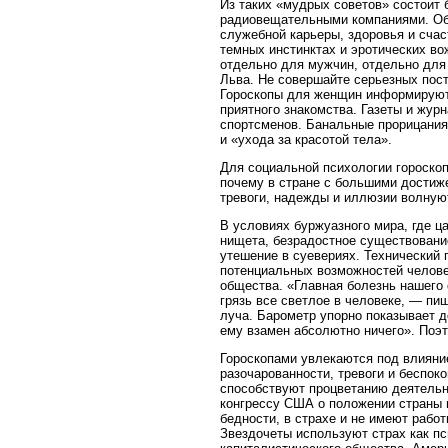
Из таких «мудрых советов» состоит
радиовещательными компаниями. Обы
служебной карьеры, здоровья и счас
темных инстинктах и эротических во
отдельно для мужчин, отдельно для
Льва. Не совершайте серьезных пост
Гороскопы для женщин информируют 
приятного знакомства. Газеты и жур
спортсменов. Банальные прорицания
и «ухода за красотой тела».
Для социальной психологии гороско
почему в стране с большими достиже
тревоги, надежды и иллюзии волную
В условиях буржуазного мира, где ц
нищета, безрадостное существование
утешение в суевериях. Технический 
потенциальных возможностей человек
общества. «Главная болезнь нашего 
грязь все светлое в человеке, — пи
луча. Барометр упорно показывает 
ему взамен абсолютно ничего». Поэ
Гороскопами увлекаются под влияни
разочарованности, тревоги и беспок
способствуют процветанию деятельн
конгрессу США о положении страны в
бедности, в страхе и не имеют рабо
Звездочеты используют страх как п