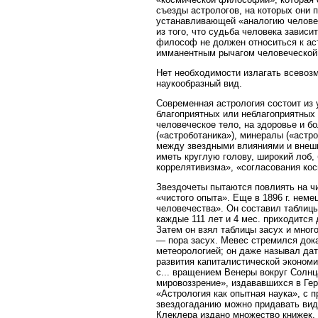
съезды астрологов, на которых они
устанавливающей «аналогию человека
из того, что судьба человека завис
философ не должен относиться к аст
имманентным рычагом человеческой
Нет необходимости излагать всевоз
наукообразный вид.
Современная астрология состоит из 
благоприятных или неблагоприятных 
человеческое тело, на здоровье и б
(«астроботаника»), минералы («астр
между звездными влияниями и внешн
иметь круглую голову, широкий лоб,
коррелятивизма», «согласования косм
Звездочеты пытаются повлиять на ч
«чистого опыта». Еще в 1896 г. нем
человечества». Он составил таблицы
каждые 111 лет и 4 мес. приходится
Затем он взял таблицы засух и мног
— пора засух. Мевес стремился дока
метеорологией; он даже называл да
развития капиталистической экономи
с... вращением Венеры вокруг Солнца
мировоззрение», издававшихся в Гер
«Астрология как опытная наука», с 
звездогаданию можно придавать вид
Клеклера издано множество книжек,