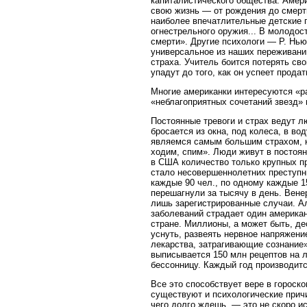
капиталистического общества. Амери
свою жизнь — от рождения до смерти
наиболее впечатлительные детские г
огнестрельного оружия... В молодос
смерти». Другие психологи — Р. Нью
универсальное из наших переживани
страха. Учитель боится потерять св
упадут до того, как он успеет прода
Многие американки интересуются «р
«неблагоприятных сочетаний звезд» 
Постоянные тревоги и страх ведут л
бросается из окна, под колеса, в во
являемся самым большим страхом, к
ходим, спим». Люди живут в постоянн
в США количество только крупных п
стало несовершеннолетних преступн
каждые 90 чел., по одному каждые 15
перешагнули за тысячу в день. Вене
лишь зарегистрированные случаи. А
заболеваний страдает один америка
стране. Миллионы, а может быть, де
уснуть, развеять нервное напряжени
лекарства, затрагивающие сознание»
выписывается 150 млн рецептов на
бессонницу. Каждый год производитс
Все это способствует вере в горос
существуют и психологические причи
чего долго ждешь, — это не скоро и