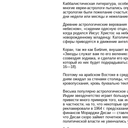
Каббалистическая литература, особе
многие евреи-астрологи пытались о
астрологии были пожелание счастья
дни недели или месяцы и нежелание 
Древние астрологические верования 
небесном», «сидении одесную отца», 
когда родился Иисус Христос на неб
новорожденному младенцу. Католиче
сферы приводятся в движение ангел
Коран, так же как Библия, внушает в
«Звезды служат вам по его велению:
созвездия зодиака, и сделали его к
который из них будет подкрадыватьс
16—18).
Поэтому на арабском Востоке в сред
дням ожидал за стенами столицы, чт
кровопускания, кровь буквально текл
Весьма популярно астрологическое ш
Индии звездочетство играет большу
привести много примеров того, как 
в частности, на то, что некоторые 
рекламировали в 1964 г. предсказан
финансов Морарджи Десаи — ставлен
что Десаи скоро займет почетное ме
политической власти не увенчались 