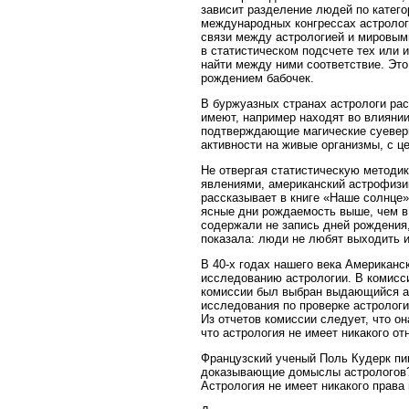
зависит разделение людей по катего
международных конгрессах астролог
связи между астрологией и мировыми
в статистическом подсчете тех или 
найти между ними соответствие. Эт
рождением бабочек.
В буржуазных странах астрологи рас
имеют, например находят во влияни
подтверждающие магические суевери
активности на живые организмы, с 
Не отвергая статистическую методи
явлениями, американский астрофизи
рассказывает в книге «Наше солнце»
ясные дни рождаемость выше, чем в 
содержали не запись дней рождения,
показала: люди не любят выходить и
В 40-х годах нашего века Американ
исследованию астрологии. В комисс
комиссии был выбран выдающийся ас
исследования по проверке астрологи
Из отчетов комиссии следует, что о
что астрология не имеет никакого от
Французский ученый Поль Кудерк пи
доказывающие домыслы астрологов? 
Астрология не имеет никакого права