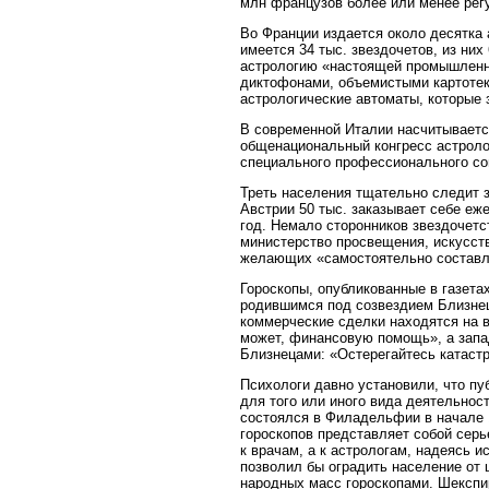
млн французов более или менее регу
Во Франции издается около десятка 
имеется 34 тыс. звездочетов, из них
астрологию «настоящей промышленно
диктофонами, объемистыми картоте
астрологические автоматы, которые
В современной Италии насчитывается
общенациональный конгресс астроло
специального профессионального со
Треть населения тщательно следит з
Австрии 50 тыс. заказывает себе еж
год. Немало сторонников звездочетс
министерство просвещения, искусств 
желающих «самостоятельно составля
Гороскопы, опубликованные в газетах
родившимся под созвездием Близнец
коммерческие сделки находятся на в
может, финансовую помощь», а запад
Близнецами: «Остерегайтесь катастр
Психологи давно установили, что пу
для того или иного вида деятельнос
состоялся в Филадельфии в начале 1
гороскопов представляет собой сер
к врачам, а к астрологам, надеясь 
позволил бы оградить население от 
народных масс гороскопами. Шекспир