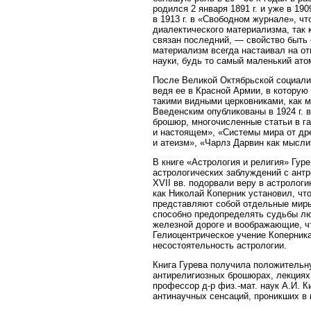
родился 2 января 1891 г. и уже в 19
в 1913 г. в «Свободном журнале», ч
диалектического материализма, так к
связан последний, — свойство быть 
материализм всегда настаивал на от
науки, будь то самый маленький ато
После Великой Октябрьской социали
ведя ее в Красной Армии, в которую
такими видными церковниками, как м
Введенским опубликованы в 1924 г. в
брошюр, многочисленные статьи в га
и настоящем», «Системы мира от дре
и атеизм», «Чарлз Дарвин как мысли
В книге «Астрология и религия» Гуре
астрологических заблуждений с антр
XVII вв. подорвали веру в астролог
как Николай Коперник установил, чт
представляют собой отдельные миры
способно предопределять судьбы лю
железной дороге и воображающие, чт
Гелиоцентрическое учение Коперника
несостоятельность астрологии.
Книга Гурева получила положительн
антирелигиозных брошюрах, лекциях 
профессор д-р физ.-мат. наук А.И. К
антинаучных сенсаций, проникших в 