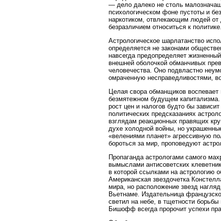
— дело далеко не столь малозначащ
психологическом фоне пустоты и бе
наркотиком, отвлекающим людей от
безразличием относиться к политике
Астрологическое шарлатанство испо
определяется не законами обществен
навсегда предопределяет жизненный 
внешней оболочкой обманчивых прев
человечества. Оно подвластно неум
омраченную несправедливостями, во
Целая свора обманщиков воспевает в
безмятежном будущем капитализма.
рост цен и налогов будто бы зависит
политических предсказаниях астролог
взглядам реакционных правящих кру
духе холодной войны, но украшенны
«велениями планет» агрессивную по
бороться за мир, проповедуют астро
Пропаганда астрологами самого мах
вымыслами антисоветских клеветник
в которой ссылками на астрологию 
Американская звездочетка Констелла
мира, но расположение звезд нагля
Вьетнаме. Издательница французско
светил на небе, в тщетности борьбы
Бишофф всегда пророчит успехи пр