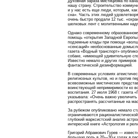
Духовная зараза мистицизма по кан
нашу страну. Строительство коммуни
и у нас есть еще люди, которым, ка
сна». Часть этих людей удовлетворя
очень быстро продали 12 тыс. «охра
шелковых лент с молитвенными надп
Однако современному образованному 
помощь «открытия Западной Европы»
подземные клады при помощи «волше
«сенсаций» необоснованные домыслы,
газета «Водный транспорт» опублико
собаке, «имеющей удивительную спос
Известно немало и других примеров
фантастической дезинформацией.
В современных условиях атеистичес
религиозных культов, но и против п
всевозможных мистических представ
воинствующей непримиримости ко в
воспитания. 27 июля 1968 г. газета
указывала: «Очень важно увеличить
распространять рассчитанные на мас
За рубежом опубликовано немало ст
ограничиваются рационалистической 
глубокий марксистский анализ астрол
интересной книге «Астрология и рели
Григорий Абрамович Гурев — извест
большую роль в 20—30-х годах в рас