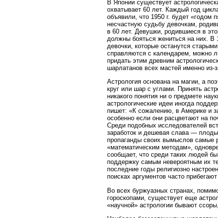
В Японии существует астрологическа
охватывает 60 лет. Каждый год цикл
объявили, что 1950 г. будет «годом 
несчастную судьбу девочкам, родивши
в 60 лет. Девушки, родившиеся в эт
должны бояться жениться на них. В 
девочки, которые останутся старыми
справляются с календарем, можно ли
придать этим древним астрологичес
шарлатанов всех мастей именно из-
Астрология основана на магии, а по
круг или шар с углами. Принять аст
никакого понятия ни о предмете наук
астрологические идеи иногда подде
пишет: «К сожалению, в Америке и 
особенно если они расцветают на по
Среди подобных исследователей вст
заработок и дешевая слава — плоды
пропаганды своих вымыслов самые р
«математическим методам», одновре
сообщает, что среди таких людей б
поддержку самым невероятным их тео
последние годы религиозно настроен
поисках аргументов часто прибегаю
Во всех буржуазных странах, помимо
гороскопами, существует еще астрол
«научной» астрологии бывают ссоры,