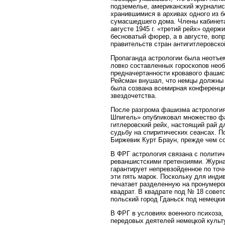
подземелье, американский журналист
хранившимися в архивах одного из 
сумасшедшего дома. Члены кабинета 
августе 1945 г. «третий рейх» одерж
бесноватый фюрер, а в августе, воп
правительств стран антигитлеровско
Пропаганда астрологии была неотъ
ловко составленных гороскопов необ
предначертанности кровавого фашис
Рейсман внушал, что немцы должны 
была созвана всемирная конференция
звездочетства.
После разгрома фашизма астрология 
Шпигель» опубликовал множество фа
гитлеровский рейх, настоящий рай д
судьбу на спиритических сеансах. П
Биржевик Курт Браун, прежде чем со
В ФРГ астрология связана с политич
реваншистскими претензиями. Журнал
гарантирует непревзойденное по точ
эти пять марок. Поскольку для инд
печатает разделенную на пронумеро
квадрат. В квадрате под № 18 совет
польский город Гданьск под немецки
В ФРГ в условиях военного психоза,
передовых деятелей немецкой культ