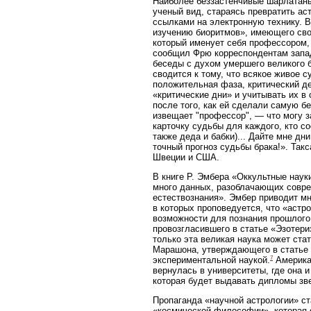
Наиболее беззастенчивые шарлатаны
ученый вид, стараясь превратить ас
ссылками на электронную технику. 
изучению биоритмов», имеющего сво
который именует себя профессором, 
сообщил Фрю корреспондентам запад
беседы с духом умершего великого 
сводится к тому, что всякое живое 
положительная фаза, критический де
«критические дни» и учитывать их в
после того, как ей сделали самую б
извещает "профессор", — что могу 
карточку судьбы для каждого, кто с
также деда и бабки)... Дайте мне д
точный прогноз судьбы брака!». Так
Швеции и США.
В книге Р. Эмбера «Оккультные наук
много данных, разоблачающих совре
естествознания». Эмбер приводит мн
в которых проповедуется, что «астр
возможности для познания прошлого
провозгласившего в статье «Эзотери
только эта великая наука может ста
Марашона, утверждающего в статье 
7
экспериментальной наукой.
Американ
вернулась в университеты, где она 
которая будет выдавать дипломы зв
Пропаганда «научной астрологии» ст
«космической философии», которая 