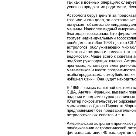
так как в военных операциях следуе
успешно продают их родителям, бес
Астрологи берут деньги за предсказ
того или иного дела, за составлени
выпускает объемистые «индивидуаль
машины. Наиболее видный американс
благодаря гороскопам. Его фирма еж
торгует индивидуальными гороскопа
сообщал в октябре 1968 г., что в С
астрологов, обслуживающих мир бол
Некоторые астрологи получают от ко
ведомостях. Чаще всего к советам 
подборе руководящих кадров. Астро
прогнозах, использует электронно-в
математиков и шести программистов
якобы предсказала самоубийство ки
нэйшнел бэнк». Она будет находитьс
В 1968 г. кризис валютной системы 
США, Англии, Франции, вызвали повы
падении и подъеме курса различных 
Юпитер покровительствует биржевым
миллиардера Джона Пирпонта Морган
предпринимает без предварительной
астрологических советов и т. п.
Американские астрологи проникают д
опубликовании астрологической лите
филиала составил 40 тыс. фунтов ст