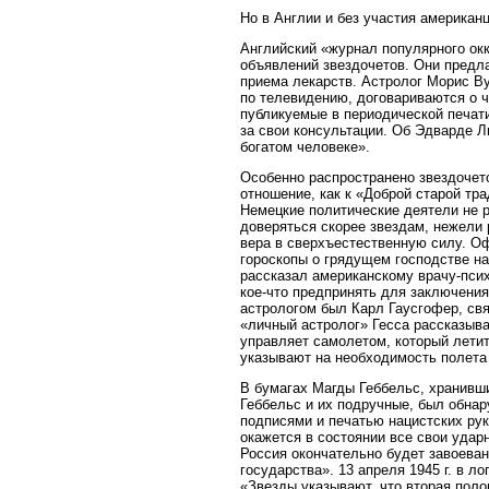
Но в Англии и без участия американ
Английский «журнал популярного ок
объявлений звездочетов. Они предла
приема лекарств. Астролог Морис В
по телевидению, договариваются о ч
публикуемые в периодической печат
за свои консультации. Об Эдварде Л
богатом человеке».
Особенно распространено звездочет
отношение, как к «Доброй старой тр
Немецкие политические деятели не 
доверяться скорее звездам, нежели 
вера в сверхъестественную силу. О
гороскопы о грядущем господстве на
рассказал американскому врачу-псих
кое-что предпринять для заключения
астрологом был Карл Гаусгофер, свя
«личный астролог» Гесса рассказыва
управляет самолетом, который летит
указывают на необходимость полета
В бумагах Магды Геббельс, хранивши
Геббельс и их подручные, был обнар
подписями и печатью нацистских рук
окажется в состоянии все свои удар
Россия окончательно будет завоеван
государства». 13 апреля 1945 г. в л
«Звезды указывают, что вторая поло