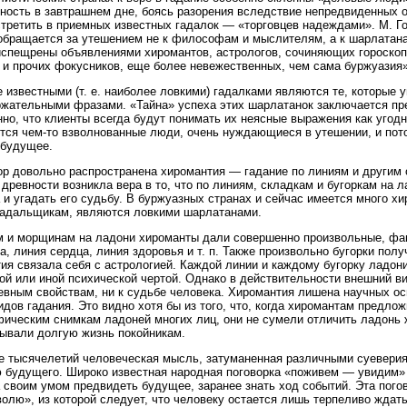
ность в завтрашнем дне, боясь разорения вследствие непредвиденных о
третить в приемных известных гадалок — «торговцев надеждами». М. Г
обращается за утешением не к философам и мыслителям, а к шарлатан
спещрены объявлениями хиромантов, астрологов, сочиняющих гороскоп
 и прочих фокусников, еще более невежественных, чем сама буржуазия»
 известными (т. е. наиболее ловкими) гадалками являются те, которые
жательными фразами. «Тайна» успеха этих шарлатанок заключается пре
нно, что клиенты всегда будут понимать их неясные выражения как угодн
ся чем-то взволнованные люди, очень нуждающиеся в утешении, и пото
 будущее.
ор довольно распространена хиромантия — гадание по линиям и другим
 древности возникла вера в то, что по линиям, складкам и бугоркам на 
 и угадать его судьбу. В буржуазных странах и сейчас имеется много х
гадальщикам, являются ловкими шарлатанами.
 и морщинам на ладони хироманты дали совершенно произвольные, фан
а, линия сердца, линия здоровья и т. п. Также произвольно бугорки пол
ия связала себя с астрологией. Каждой линии и каждому бугорку ладо
той или иной психической чертой. Однако в действительности внешний в
евным свойствам, ни к судьбе человека. Хиромантия лишена научных ос
идов гадания. Это видно хотя бы из того, что, когда хиромантам предло
ическим снимкам ладоней многих лиц, они не сумели отличить ладонь 
ывали долгую жизнь покойникам.
е тысячелетий человеческая мысль, затуманенная различными суеверия
 будущего. Широко известная народная поговорка «поживем — увидим»
 своим умом предвидеть будущее, заранее знать ход событий. Эта пого
олю», из которой следует, что человеку остается лишь терпеливо ждать