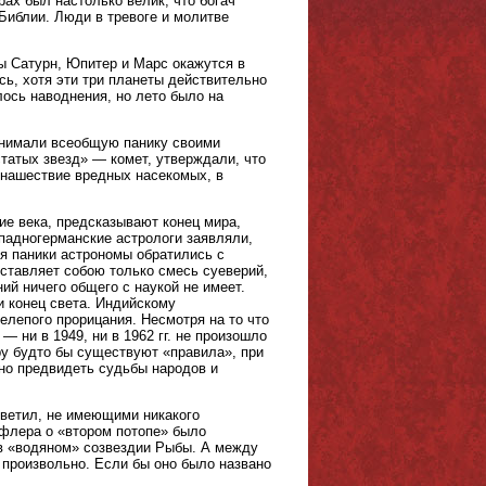
ах был настолько велик, что богач
 Библии. Люди в тревоге и молитве
ты Сатурн, Юпитер и Марс окажутся в
сь, хотя эти три планеты действительно
лось наводнения, но лето было на
поднимали всеобщую панику своими
татых звезд» — комет, утверждали, что
 нашествие вредных насекомых, в
ие века, предсказывают конец мира,
падногерманские астрологи заявляли,
ия паники астрономы обратились с
дставляет собою только смесь суеверий,
ий ничего общего с наукой не имеет.
и конец света. Индийскому
елепого прорицания. Несмотря на то что
 ни в 1949, ни в 1962 гг. не произошло
ру будто бы существуют «правила», при
но предвидеть судьбы народов и
светил, не имеющими никакого
ефлера о «втором потопе» было
 в «водяном» созвездии Рыбы. А между
е произвольно. Если бы оно было названо