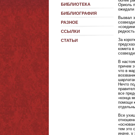
более ра
БИБЛИОТЕКА
Ориоль п
ожидали 
БИБЛИОГРАФИЯ
Вызвал э
созвезди
РАЗНОЕ
«соедини
редкость
ССЫЛКИ
За корот
СТАТЬИ
предсказ
комета в
созвезди
В настоя
причем э
что в ма
воззвани
шарлатан
Нечто по
правител
все пред
«конца м
помощи к
отдельн
Все ухищ
отношени
«основан
тем это 
иначе, у