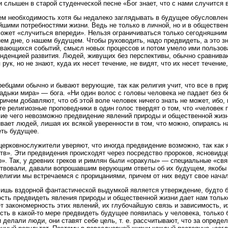
и слышен в старой студенческой песне «Бог знает, что с нами случится 
м необходимость хотя бы недалеко заглядывать в будущее обусловлен
шими потребностями жизни. Ведь не только в личной, но и в обществен
ожет «случиться впереди». Нельзя ограничиваться только сегодняшним
ем дне, о нашем будущем. Чтобы руководить, надо предвидеть, а это 
вающихся событий, смысл новых процессов и потом умело ими пользова
нденцией развития. Людей, живущих без перспективы, обычно сравниваю
 рук, но не знают, куда их несет течение, не видят, что их несет течение
ребцами обычно и бывают верующие, так как религия учит, что все в пр
адыки мира» — бога. «Ни один волос с головы человека не падает без 
причем добавляют, что об этой воле человек ничего знать не может, ибо
те религиозные проповедники в один голос твердят о том, что «человек п
ие чего невозможно предвидение явлений природы и общественной жизн
вает людей, лишая их всякой уверенности в том, что можно, опираясь н
ть будущее.
церковнослужители уверяют, что иногда предвидение возможно, так как
тв». Эти предвидения происходят через посредство пророков, ясновидцев
». Так, у древних греков и римлян были «оракулы» — специальные «св
твовали, давали вопрошавшим верующим ответы об их будущем, якобы 
елигии мы встречаемся с прорицаниями, причем от них ведут свое нача
ишь вздорной фантастической выдумкой является утверждение, будто б
сть предвидеть явления природы и общественной жизни дает нам только 
т закономерность этих явлений, их глубочайшую связь и зависимость, и
сть в какой-то мере предвидеть будущее появилась у человека, только 
и делали люди, они ставят себе цель, т. е. рассчитывают, что за опред