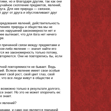
ими, но и благодаря другим, так как они
лучайное скопление предметов, явлений,
руга. Для нее природа — связное,
т друг от друга и обусловливают друг
чередования явлений, действительность
влениях природы и общества мы не
аких нарушений закономерности нет и
ее вытекает, что для бога нет ничего
ре.
ии причинной связи между предметами и
кое-либо явление — значит найти его
тся же закономерность только потому,
овторяются. Они не повторялись бы, если
лной повторяемости не бывает. Ведь
ний. Всякое явление имеет свои особые
еет свой рост, свой цвет глаз, свой
о, что все люди живут в обществе и
 возможно только в результате долгого,
се знает. Но это не может опорочить ее:
е знает.
и явлений?
инами, и само оно является причиной