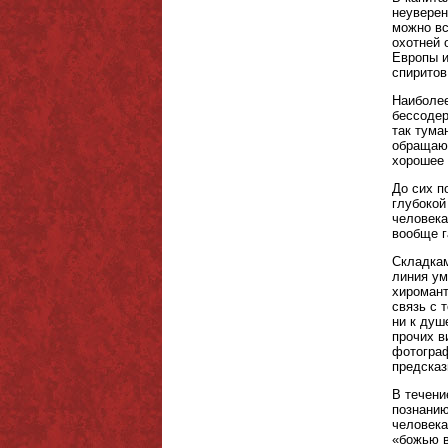
неуверен
можно вс
охотней 
Европы и
спиритов
Наиболее
бессодер
так тума
обращают
хорошее
До сих п
глубокой
человека
вообще 
Складкам
линия ум
хиромант
связь с 
ни к душ
прочих в
фотограф
предсказ
В течени
познанию
человека
«божью в