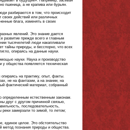
лядывает в будущее». Например, засевая
но пшеница, а не крапива или бурьян.
люди разбираются в том, что происходит
т своих действий или различных
ненные блага, изменять в своих
разных явлений. Это знание дается
 Ее развитие прежде всего и главным
ении тысячелетий люди накапливали
ет тайны природы, и бесспорно, что всех
игло, опираясь на данные науки.
помощью науки. Наука и производство
ли у общества появляется техническая
опираясь на практику, опыт, факты.
ах, не на фантазии, а на знании, на
ный фактический материал, собранный
но определенным естественным законам.
аны друг с другом причинной связью,
авильность, последовательность,
ы реки замерзали то зимой, то летом;
е, единое целое. Это обстоятельство
й метод познания природы и общества.