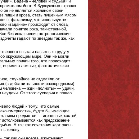
учай», Бадена «Человек и судьба» и
к промыслом бога. В буржуазных странах
то он не является хозяином своей
без пищи и крова, стать пушечным мясом
ихся к фатализму, что используется
во «гадание» происходит от слова
начали понятие рока, таинственной,
 Все без исключения астрологические
здочеты гадают по звездам так же, как
венного опыта и навыков к труду у
 об окружающем мире. Они не могли
иальных причин того, что происходит
, верили в ложные, фантастические
ное, случайное не отделяли от
мя (в действительности разнородными)
ом человека — жди «полноты» — удачи,
 неудачи. От этого суеверия и пошло
ивело людей к тому, что самые
«закономерности», будто бы имеющие
четаниям предметов — игральных костей,
рт истолковываются как предсказание
ьбы». А так как сочетания карт очень
т в голову.
, так как они всегда испытывают