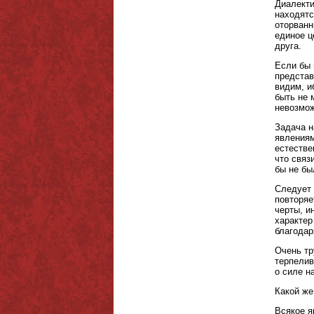
Диалекти
находятс
оторванн
единое ц
друга.
Если бы 
представ
видим, и
быть не 
невозмож
Задача н
явлениям
естестве
что связ
бы не бы
Следует 
повторяе
черты, и
характер
благодар
Очень тр
терпелив
о силе на
Какой же
Всякое я