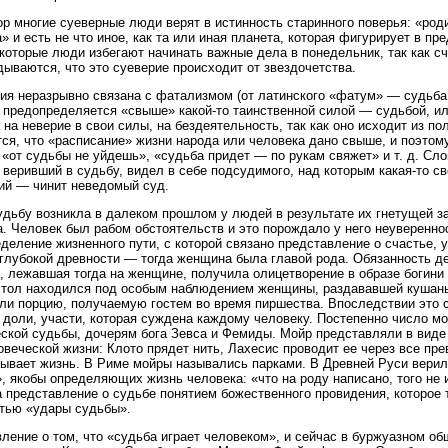
ор многие суеверные люди верят в истинность старинного поверья: «род
» и есть не что иное, как та или иная планета, которая фигурирует в пр
которые люди избегают начинать важные дела в понедельник, так как с
дываются, что это суеверие происходит от звездочетства.
ия неразрывно связана с фатализмом (от латинского «фатум» — судьба, 
 предопределяется «свыше» какой-то таинственной силой — судьбой, ил
 на неверие в свои силы, на бездеятельность, так как оно исходит из по
ся, что «расписание» жизни народа или человека дано свыше, и поэтом
 «от судьбы не уйдешь», «судьба придет — по рукам свяжет» и т. д. Сл
 веривший в судьбу, видел в себе подсудимого, над которым какая-то с
ий — чинит неведомый суд.
удьбу возникла в далеком прошлом у людей в результате их гнетущей з
. Человек был рабом обстоятельств и это порождало у него неувереннос
деление жизненного пути, с которой связано представление о счастье, уд
глубокой древности — тогда женщина была главой рода. Обязанность д
, лежавшая тогда на женщине, получила олицетворение в образе богини
тол находился под особым наблюдением женщины, раздававшей кушань
ли порцию, получаемую гостем во время пиршества. Впоследствии это с
 доли, участи, которая суждена каждому человеку. Постепенно число м
ской судьбы, дочерям бога Зевса и Фемиды. Мойр представляли в виде
овеческой жизни: Клото прядет нить, Лахесис проводит ее через все пре
рывает жизнь. В Риме мойры назывались парками. В Древней Руси вери
, якобы определяющих жизнь человека: «что на роду написано, того не
 представление о судьбе понятием божественного провидения, которое
тью «удары судьбы».
ление о том, что «судьба играет человеком», и сейчас в буржуазном о