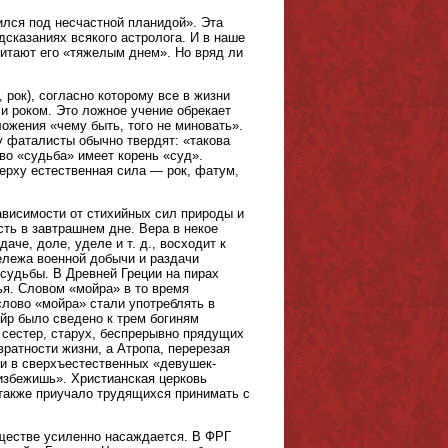
ился под несчастной планидой». Эта
едсказаниях всякого астролога. И в наше
читают его «тяжелым днем». Но вряд ли
рок), согласно которому все в жизни
и роком. Это ложное учение обрекает
ложения «чему быть, того не миновать».
у фаталисты обычно твердят: «такова
ово «судьба» имеет корень «суд».
верху естественная сила — рок, фатум,
ависимости от стихийных сил природы и
ть в завтрашнем дне. Вера в некое
аче, доле, уделе и т. д., восходит к
ележа военной добычи и раздачи
 судьбы. В Древней Греции на пирах
я. Словом «мойра» в то время
лово «мойра» стали употреблять в
ойр было сведено к трем богиням
 сестер, старух, беспрерывно прядущих
вратности жизни, а Атропа, перерезая
ли в сверхъестественных «девушек-
 избежишь». Христианская церковь
 также приучало трудящихся принимать с
бществе усиленно насаждается. В ФРГ