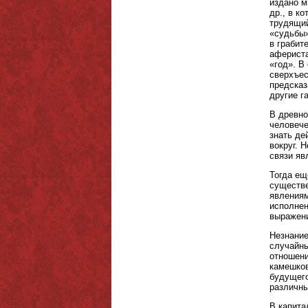
издано м
др., в к
трудящий
«судьбы»
в грабит
афериста
«год». В
сверхъес
предсказ
другие г
В древно
человече
знать де
вокруг. 
связи яв
Тогда ещ
существе
явлениям
исполнен
выражени
Незнание
случайны
отношени
камешков
будущего
различны
В капита