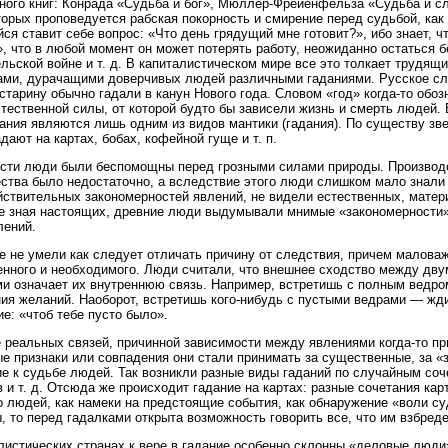
ного книг: Конрада «Судьба и бог», Мюллер-Фрейенфельза «Судьба и сл
оторых проповедуется рабская покорность и смирение перед судьбой, ка
ся ставит себе вопрос: «Что день грядущий мне готовит?», ибо знает, ч
, что в любой момент он может потерять работу, неожиданно остаться 
ельской войне и т. д. В капиталистическом мире все это толкает трудящ
ми, дурачащими доверчивых людей различными гаданиями. Русское сло
 старину обычно гадали в канун Нового года. Словом «год» когда-то обоз
тественной силы, от которой будто бы зависели жизнь и смерть людей.
ания являются лишь одним из видов мантики (гадания). По существу зве
адают на картах, бобах, кофейной гуще и т. п.
сти люди были беспомощны перед грозными силами природы. Производст
ства было недостаточно, а вследствие этого люди слишком мало знали
йствительных закономерностей явлений, не видели естественных, матер
Не зная настоящих, древние люди выдумывали мнимые «закономерности»
лений.
е не умели как следует отличать причину от следствия, причем маловаж
нного и необходимого. Люди считали, что внешнее сходство между дву
и означает их внутреннюю связь. Например, встретишь с полным ведр
ия желаний. Наоборот, встретишь кого-нибудь с пустыми ведрами — жди
е: «чтоб тебе пусто было».
 реальных связей, причинной зависимости между явлениями когда-то пр
е признаки или совпадения они стали принимать за существенные, за 
е к судьбе людей. Так возникли разные виды гаданий по случайным со
 и т. д. Отсюда же происходит гадание на картах: разные сочетания ка
 людей, как намеки на предстоящие события, как обнаружение «воли суд
, то перед гадалками открыта возможность говорить все, что им взбреде
листических странах к вере в гадание особенно склонны «деловые люди»