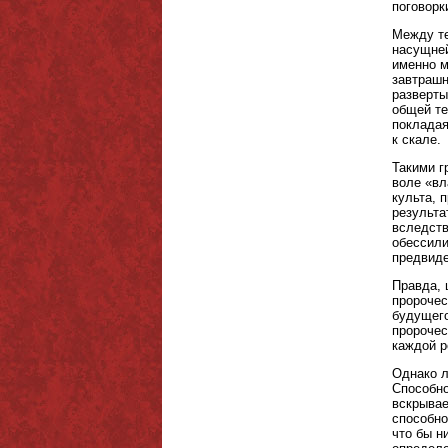
поговорк
Между те
насущней
именно м
завтрашн
разверты
общей те
покладая
к скале.
Такими г
воле «вл
культа, 
результа
вследств
обессили
предвиде
Правда, 
пророчес
будущего
пророчес
каждой р
Однако л
Способно
вскрывае
способно
что бы н