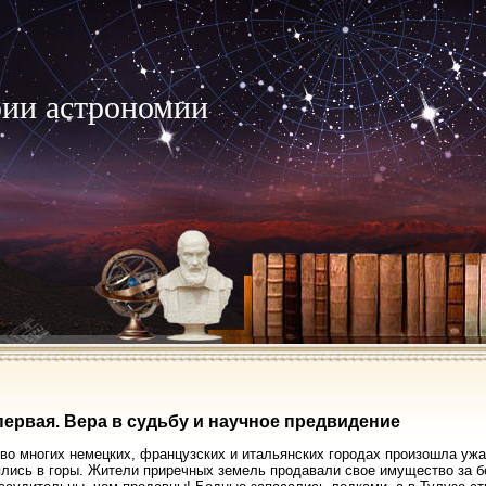
рии астрономии
первая. Вера в судьбу и научное предвидение
. во многих немецких, французских и итальянских городах произошла уж
лись в горы. Жители приречных земель продавали свое имущество за бе