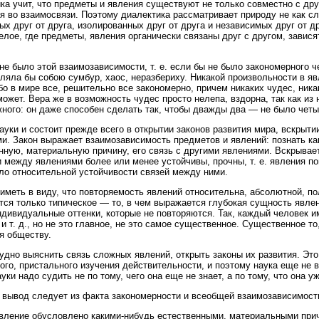
ка учит, что предметы и явления существуют не только совместно с друг
я во взаимосвязи. Поэтому диалектика рассматривает природу не как с
ых друг от друга, изолированных друг от друга и независимых друг от д
елое, где предметы, явления органически связаны друг с другом, завися
не было этой взаимозависимости, т. е. если бы не было закономерного 
ляла бы собою сумбур, хаос, неразбериху. Никакой произвольности в я
бо в мире все, решительно все закономерно, причем никаких чудес, ник
может. Вера же в возможность чудес просто нелепа, вздорна, так как из н
ного: он даже способен сделать так, чтобы дважды два — не было четы
ауки и состоит прежде всего в открытии законов развития мира, вскрыт
и. Закон выражает взаимозависимость предметов и явлений: познать ка
нную, материальную причину, его связь с другими явлениями. Вскрывае
и между явлениями более или менее устойчивы, прочны, т. е. явления п
ло относительной устойчивости связей между ними.
иметь в виду, что повторяемость явлений относительна, абсолютной, по
тся только типическое — то, в чем выражается глубокая сущность явле
ндивидуальные оттенки, которые не повторяются. Так, каждый человек им
 и т. д., но не это главное, не это самое существенное. Существенное т
я обществу.
удно выяснить связь сложных явлений, открыть законы их развития. Это
ого, пристального изучения действительности, и поэтому наука еще не в
уки надо судить не по тому, чего она еще не знает, а по тому, что она уж
 вывод следует из факта закономерности и всеобщей взаимозависимост
вление обусловлено какими-нибудь естественными, материальными прич