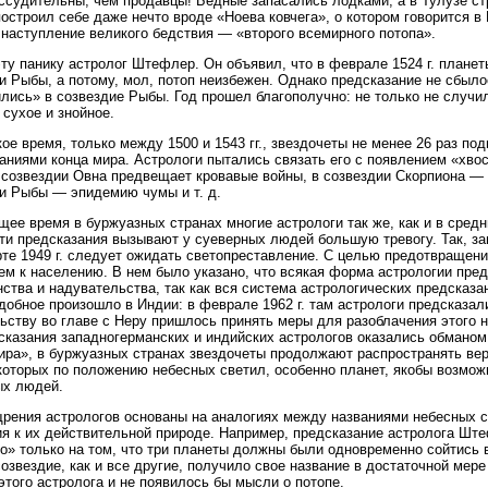
ссудительны, чем продавцы! Бедные запасались лодками, а в Тулузе стр
остроил себе даже нечто вроде «Ноева ковчега», о котором говорится в
наступление великого бедствия — «второго всемирного потопа».
ту панику астролог Штефлер. Он объявил, что в феврале 1524 г. плане
и Рыбы, а потому, мол, потоп неизбежен. Однако предсказание не сбыло
лись» в созвездие Рыбы. Год прошел благополучно: не только не случи
 сухое и знойное.
кое время, только между 1500 и 1543 гг., звездочеты не менее 26 раз 
аниями конца мира. Астрологи пытались связать его с появлением «хвос
 созвездии Овна предвещает кровавые войны, в созвездии Скорпиона —
и Рыбы — эпидемию чумы и т. д.
щее время в буржуазных странах многие астрологи так же, как и в средн
ти предсказания вызывают у суеверных людей большую тревогу. Так, за
рте 1949 г. следует ожидать светопреставление. С целью предотвращен
ем к населению. В нем было указано, что всякая форма астрологии пре
ства и надувательства, так как вся система астрологических предсказан
добное произошло в Индии: в феврале 1962 г. там астрологи предсказал
ьству во главе с Неру пришлось принять меры для разоблачения этого н
сказания западногерманских и индийских астрологов оказались обманом —
ира», в буржуазных странах звездочеты продолжают распространять ве
оторых по положению небесных светил, особенно планет, якобы возмож
ых людей.
рения астрологов основаны на аналогиях между названиями небесных 
я к их действительной природе. Например, предсказание астролога Шт
о» только на том, что три планеты должны были одновременно сойтись
созвездие, как и все другие, получило свое название в достаточной мер
 этого астролога и не появилось бы мысли о потопе.