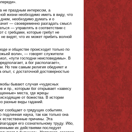
впереди».
а не праздным интересом, а
ной жизни необходимо иметь в виду, что
 днем, необходимо думать и о
значит — своевременно разгадать смысл
ться — управлять в соответствии с
т с гребцами, которые гребут не
, не видят, что их может прибить волной
ироде и обществе происходит только по
божьей воли», — говорят служители
, мол, «пути господни неисповедимы». В
редполагает, а бог располагает»,
и. Но тем самым религия обедняет и
а опыт, с достаточной достоверностью
 якобы бывают случая «чудесных
 и пр., которым бог открывает «завесу
ященные» места, где жрецы
исходящие от божества. В истории
ло разные виды гаданий.
ог сообщает о грядущих событиях.
подлинная наука, так как только она
х естественные причины. Эта
благодаря его сознательному труду. Ибо,
еленными их действиями последует