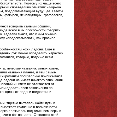
бстоятельств. Поэтому их чаще всего
орький справедливо отметил: «Буржуа
ам, предсказывающим будущее. Газеты
ы, факиров, ясновидящих, графологов,
1
.
 умеют говорить самыми общими,
жде всего в их способности говорить
о. Гадалки знают, что к ним обычно
му «предсказывают», как правило,
 особенностям кожи ладони. Еще в
ладонях рук можно определить характер
иромантов, которые, подобно всем
тастические названия: линия жизни,
учили названия планет, и тем самым
ни хироманты произвольно приписывают
ид ладони не имеет никакого отношения
нований и ничем не отличается от
жили сделать свои заключения по
женщины от ладони подростка и
ми, тщетно пыталась найти путь к
 выражает сомнение в возможности
ворка сложилась под влиянием веры в
, «чего бог пошлет». Отголосок этой