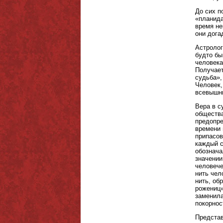
До сих п
«планида
время не
они дога
Астролог
будто бы
человека
Получает
судьба»,
Человек,
всевышн
Вера в с
общества
предопре
времени 
припасов
каждый с
обознача
значении
человече
нить чел
нить, об
рожениц»
заменила
покорнос
Представ