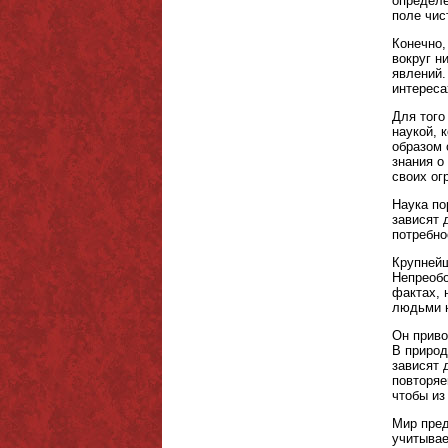
определе
поле чис
Конечно,
вокруг н
явлений.
интереса
Для того
наукой, 
образом 
знания о
своих ог
Наука по
зависят 
потребно
Крупнейш
Непреобо
фактах, 
людьми 
Он приво
В природ
зависят 
повторяе
чтобы из
Мир пред
учитывае