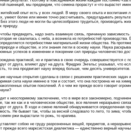
нный результат. Поэтому в повседневной жизни каждый постоянно «заг
той пшеницей, мы предвидим, что семена прорастут и что вырастет имен
 житейский опыт есть у всех людей. В меру своего опыта и воспитания 
их, умеют более или менее точно рассчитывать, предугадывать результа
 Без этого люди не могли бы целесообразно трудиться, производить жиз
х природу.
 чтобы предвидеть, надо знать взаимную связь, причинную зависимость 
которая не свалилась с неба, а возникла из потребностей производства.
определяется потребностями материальной жизни общества. На протяж
 природе и обществе, и эти знания легли в основу науки. Наука раскрыва
ромных успехов в изменении и покорении сил природы человечество дост
рождена практикой, но и практика в свою очередь совершенствуется с 
друг от друга, влияют друг на друга. Фридрих Энгельс указывал, что ес
сть, то она продвигает науку вперед больше, чем десять университетов.
ие научные открытия сделаны в связи с решением практических задач и 
римая сила науки именно в том и состоит, что она построена не на химер
накопленных опытом поколений. А о чем же прежде всего говорит огром
науки?
дит к неоспоримому заключению, что в мире все закономерно, подчине
е, так же как и в человеческом обществе, все явления неразрывно связ
друг от друга. В ходе и смене явлений обнаруживается определенная пр
мость. Не бывает так, чтобы за весной следовало то лето, то зима; чтоб
 семян ржи вырастали то рожь, то крапива.
ставляет собою не груду разрозненных вещей, предметов, а неразрывно
т прежде всего марксистская диалектика — единственно верный научны