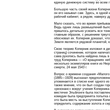
единую денежную систему во всем г
Большую часть своей жизни Коперни
он его называл сам. Здесь, в одной
рабочий кабинет, а рядом, наверху 
Мало сказать, что во время пребыв
Ведь одних лишь размышлений было 
пришлось детально усвоить все тон
главным образом, с решением треуго
обосновал их. Коперник доказал, что
Земля является рядовой планетой, к
Свою теорию Коперник изложил в дв
страниц) сочинение, которое напеча
сама рукопись была найдена лишь в к
труд Коперника — «О вращениях неб
несколько экземпляров книги из Нюр
смерти, 24 мая 1543 г.
Вопрос о времени создания «Малого
(1885—1929) высказал предположение,
упоминается в списке книг одного и
также мнение, что он был создан гор
«резонанс» вокруг учения Коперника 
местечке Эльблонге была поставлен
комедии была предпринята попытка о
это была месть за выступление Копер
определить содержание золота и сер