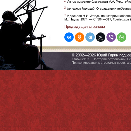
2
. Автор искренне благодарит А.А. Гурштей
3
.
Коперник Николай
. О вращениях небесных 
4
. Идельсон Н.И. Этюды по истории небесно
М.: Наука, 1974. — С. 304—317;
Гребешков 
Предыдущая страница
© 2002—2026 Юрий Гирин подбо
«Кабинетъ» — История астрономии. Все
При копировании материалов проекта 