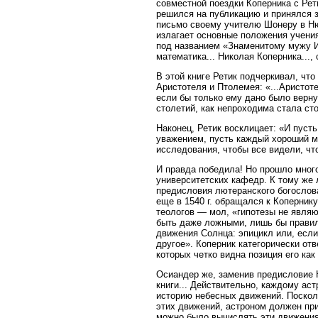
совместной поездки Коперника с Рет
решился на публикацию и принялся з
письмо своему учителю Шонеру в Нюр
излагает основные положения учения
под названием «Знаменитому мужу И
математика... Николая Коперника...
В этой книге Ретик подчеркивал, чт
Аристотеля и Птолемея: «...Аристоте
если бы только ему дано было верну
столетий, как непроходима стала ст
Наконец, Ретик восклицает: «И пуст
уважением, пусть каждый хороший мас
исследования, чтобы все видели, что
И правда победила! Но прошло мног
университетских кафедр. К тому же 
предисловия лютеранского богослов
еще в 1540 г. обращался к Коперник
теологов — мол, «гипотезы не являю
быть даже ложными, лишь бы правил
движения Солнца: эпицикл или, если
другое». Коперник категорически от
которых четко видна позиция его как
Осиандер же, заменив предисловие 
книги... Действительно, каждому ас
историю небесных движений. Посколь
этих движений, астроном должен при
можно было вычислять эти движения 