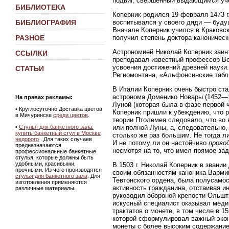
подвиг, свершенный выдающимся уч
БИБЛИОТЕКА
Коперник родился 19 февраля 1473 г. 
воспитывался у своего дяди — буду
БИБЛИОГРАФИЯ
Вначале Коперник учился в Краковско
получил степень доктора каноническ
РАЗНОЕ
Астрономией Николай Коперник заинт
ССЫЛКИ
преподавал известный профессор Во
усвоения достижений древней науки.
СТАТЬИ
Региомонтана, «Альфонсинские табл
В Италии Коперник очень быстро ста
астронома Доменико Новары (1452—15
На правах рекламы:
Луной (которая была в фазе первой 
•
Круглосуточно Доставка цветов
Коперник пришли к убеждению, что р
в Мичуринске
среди цветов
.
теории Птолемея следовало, что во 
или полной Луны, а, следовательно,
•
Стулья для банкетного зала:
купить банкетный стул в Москве
столько же раз большим. Не тогда л
недорого
. Для таких случаев
И не потому ли он настойчиво
прово
предназначаются
несмотря на то, что имел прямое зад
профессиональные банкетные
стулья, которые должны быть
удобными, красивыми,
В 1503 г. Николай Коперник в звании
прочными. Из чего производятся
своим обязанностям каноника Вармий
стулья для банкетного зала
. Для
Тевтонского ордена, была полусамо
изготовления применяются
активность гражданина, отстаивая и
различные материалы.
руководил обороной крепости Ольшты
искусный специалист оказывал мед
трактатов о монете, в том числе в 1
которой сформулировал важный экон
монеты с более высоким содержани