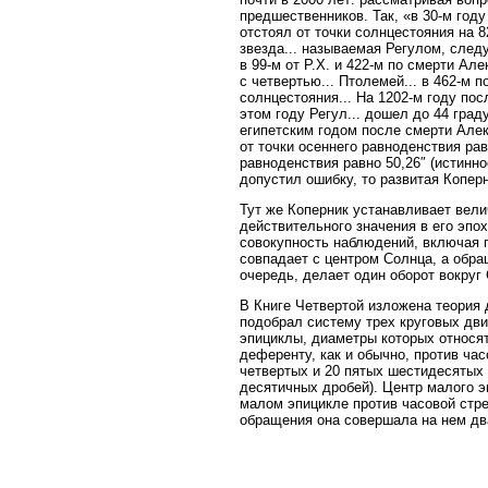
предшественников. Так, «в 30-м году
отстоял от точки солнцестояния на 8
звезда... называемая Регулом, следу
в 99-м от Р.Х. и 422-м по смерти Ал
с четвертью... Птолемей... в 462-м 
солнцестояния... На 1202-м году по
этом году Регул... дошел до 44 граду
египетским годом после смерти Алек
от точки осеннего равноденствия рав
равноденствия равно 50,26″ (истинно
допустил ошибку, то развитая Копер
Тут же Коперник устанавливает вели
действительного значения в его эпо
совокупность наблюдений, включая 
совпадает с центром Солнца, а обращ
очередь, делает один оборот вокруг 
В Книге Четвертой изложена теория
подобрал систему трех круговых дви
эпициклы, диаметры которых относятс
деференту, как и обычно, против час
четвертых и 20 пятых шестидесятых 
десятичных дробей). Центр малого э
малом эпицикле против часовой стре
обращения она совершала на нем два 