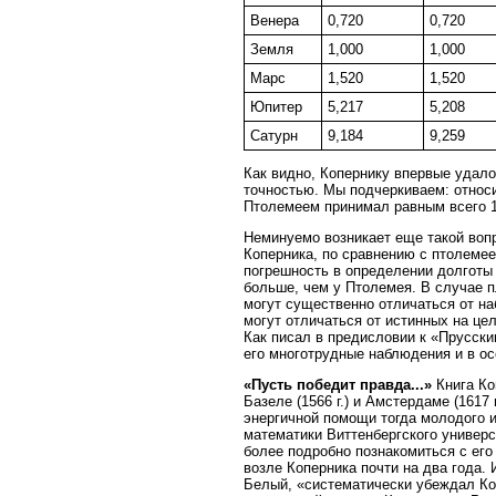
Венера
0,720
0,720
Земля
1,000
1,000
Марс
1,520
1,520
Юпитер
5,217
5,208
Сатурн
9,184
9,259
Как видно, Копернику впервые удал
точностью. Мы подчеркиваем: относи
Птолемеем принимал равным всего 1
Неминуемо возникает еще такой воп
Коперника, по сравнению с птолемее
погрешность в определении долготы 
больше, чем у Птолемея. В случае п
могут существенно отличаться от н
могут отличаться от истинных на цел
Как писал в предисловии к «Прусск
его многотрудные наблюдения и в ос
«Пусть победит правда...»
Книга Ко
Базеле (1566 г.) и Амстердаме (1617
энергичной помощи тогда молодого 
математики Виттенбергского универси
более подробно познакомиться с его
возле Коперника почти на два года. 
Белый, «систематически убеждал Ко