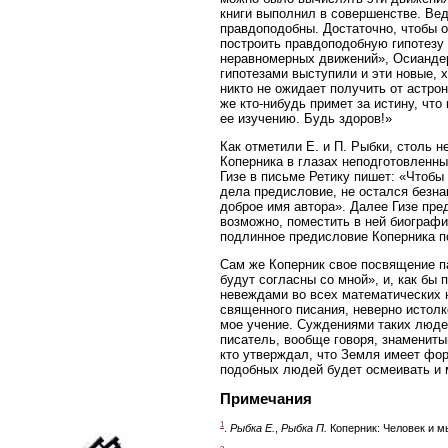
книги выполнил в совершенстве. Вед
правдоподобны. Достаточно, чтобы 
построить правдоподобную гипотезу 
неравномерных движений», Осиандер
гипотезами выступили и эти новые, х
никто не ожидает получить от астрон
же кто-нибудь примет за истину, что
ее изучению. Будь здоров!»
Как отметили Е. и П. Рыбки, столь 
Коперника в глазах неподготовленны
Гизе в письме Ретику пишет: «Чтобы
дела предисловие, не остался безна
доброе имя автора». Далее Гизе пре
возможно, поместить в ней биографию
подлинное предисловие Коперника по
Сам же Коперник свое посвящение п
будут согласны со мной», и, как бы 
невеждами во всех математических н
священного писания, неверно истолк
мое учение. Суждениями таких людей
писатель, вообще говоря, знамениты
кто утверждал, что Земля имеет фор
подобных людей будет осмеивать и м
Примечания
1
.
Рыбка Е.
,
Рыбка П.
Коперник: Человек и мы