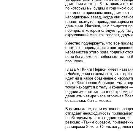
движения должны быть такими же, ка
по которым мы судим о годичном обр
в земное и признаем неподвижность 
неподвижных звезд, когда они станов
планет окажутся принадлежащими не
движения. Наконец, нам придется пр
порядок, в котором следуют друг за
окружающий мир, как говорят, двумя
Уместно подчеркнуть, что все посл
сложные, периодически повторяющие
неравенства этого рода подчиняются
если бы движения небесных тел не б
прошлое».
Глава VI Книги Первой имеет назван
«Наблюдения показывают, что горизо
идет ни в какое сравнение с необъя
нечто бесконечно большое. Если вер
точка находится к телу и конечное 
недвижимо покоиться в центре мира,
двадцать четыре часа огромная Всел
оставалась бы на месте».
В самом деле, если суточное враще
отпадает необходимость приписывать
необходимы для этого движения, и..
резюме: «Таким образом, приведенн
размерами Земли. Сколь же далеко п