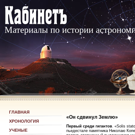
Материалы по истории астроном
ГЛАВНАЯ
«Он сдвинул Землю»
ХРОНОЛОГИЯ
Первый среди гигантов
. «Solis st
УЧЕНЫЕ
пьедестале памятника Николаю Копер