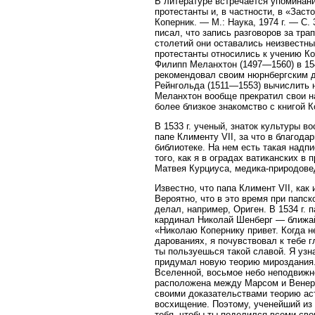
В литературе встречается упоминани
протестанты и, в частности, в «Зас
Коперник. — М.: Наука, 1974 г. — С
писал, что запись разговоров за тра
столетий они оставались неизвестн
протестанты относились к учению К
Филипп Меланхтон (1497—1560) в 154
рекомендовал своим нюрнбергским др
Рейнгольда (1511—1553) вычислить 
Меланхтон вообще прекратил свои на
более близкое знакомство с книгой К
В 1533 г. ученый, знаток культуры 
папе Клименту VII, за что в благод
библиотеке. На нем есть такая надпи
того, как я в оградах ватиканских в
Матвея Курциуса, медика-природове
Известно, что папа Климент VII, как
Вероятно, что в это время при папс
делал, например, Ориген. В 1534 г. п
кардинал Николай Шенберг — ближа
«Николаю Копернику привет. Когда н
дарованиях, я почувствовал к тебе 
ты пользуешься такой славой. Я узн
придумал новую теорию мироздания. 
Вселенной, восьмое небо неподвижн
расположена между Марсом и Венерой
своими доказательствами теорию ас
восхищение. Поэтому, ученейший из 
тебя, чтобы ты поделился всеми сво