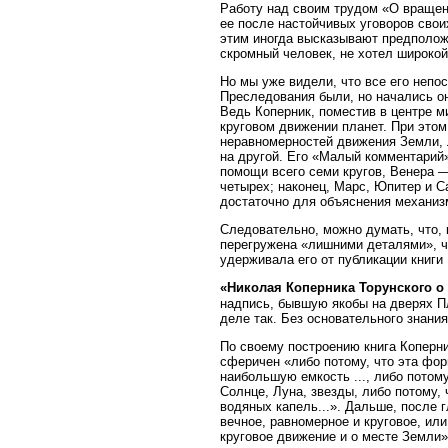
Работу над своим трудом «О вращени
ее после настойчивых уговоров свои
этим иногда высказывают предположе
скромный человек, не хотел широкой
Но мы уже видели, что все его непо
Преследования были, но начались он
Ведь Коперник, поместив в центре 
круговом движении планет. При этом
неравномерностей движения Земли, 
на другой. Его «Малый комментарий»
помощи всего семи кругов, Венера 
четырех; наконец, Марс, Юпитер и С
достаточно для объяснения механизм
Следовательно, можно думать, что, 
перегружена «лишними деталями», чт
удерживала его от публикации книги .
«Николая Коперника Торунского о
надпись, бывшую якобы на дверях Пл
деле так. Без основательного знания
По своему построению книга Коперни
сферичен «либо потому, что эта фор
наибольшую емкость ..., либо потом
Солнце, Луна, звезды, либо потому,
водяных капель...». Дальше, после 
вечное, равномерное и круговое, ил
круговое движение и о месте Земли»