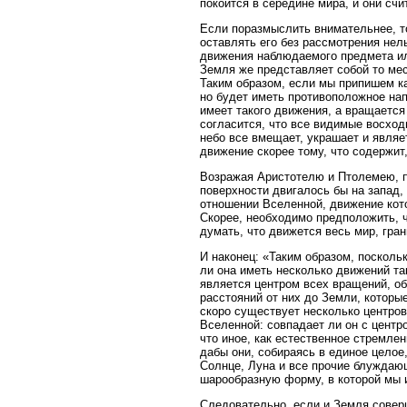
покоится в середине мира, и они сч
Если поразмыслить внимательнее, то
оставлять его без рассмотрения не
движения наблюдаемого предмета ил
Земля же представляет собой то мес
Таким образом, если мы припишем ка
но будет иметь противоположное нап
имеет такого движения, а вращается 
согласится, что все видимые восход
небо все вмещает, украшает и явля
движение скорее тому, что содержит,
Возражая Аристотелю и Птолемею, п
поверхности двигалось бы на запад,
отношении Вселенной, движение кото
Скорее, необходимо предположить, 
думать, что движется весь мир, гра
И наконец: «Таким образом, посколь
ли она иметь несколько движений так
является центром всех вращений, о
расстояний от них до Земли, которы
скоро существует несколько центров,
Вселенной: совпадает ли он с центро
что иное, как естественное стремле
дабы они, собираясь в единое целое
Солнце, Луна и все прочие блуждаю
шарообразную форму, в которой мы 
Следовательно, если и Земля соверш