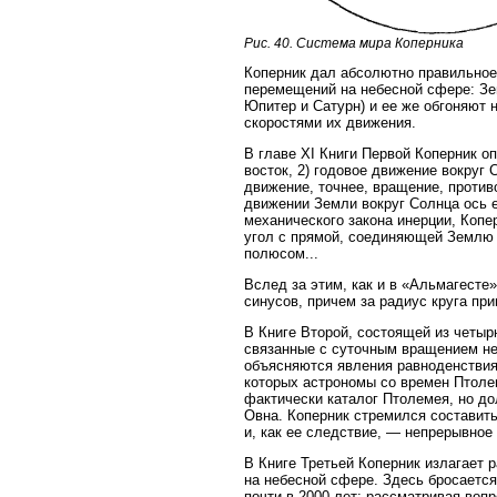
Рис. 40. Система мира Коперника
Коперник дал абсолютно правильное
перемещений на небесной сфере: Зе
Юпитер и Сатурн) и ее же обгоняют 
скоростями их движения.
В главе XI Книги Первой Коперник о
восток, 2) годовое движение вокруг 
движение, точнее, вращение, проти
движении Земли вокруг Солнца ось е
механического закона инерции, Копер
угол с прямой, соединяющей Землю 
полюсом...
Вслед за этим, как и в «Альмагесте»
синусов, причем за радиус круга при
В Книге Второй, состоящей из четы
связанные с суточным вращением не
объясняются явления равноденствия
которых астрономы со времен Птоле
фактически каталог Птолемея, но до
Овна. Коперник стремился составить
и, как ее следствие, — непрерывное
В Книге Третьей Коперник излагает
на небесной сфере. Здесь бросаетс
почти в 2000 лет: рассматривая воп