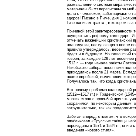
размышления о системе мира вместе 
материалы
были
переписаны за мой 
дело с человеком, заботящимся о 
здоров! Писано в Риме, дня 1 ноября
Гизе написал трактат, в котором выс
Причиной этой заинтересованности т
осуществить реформу календаря. Ист
отмечать важнейший христианский пр
полнолуния, наступающего после вес
правило утверждалось, весеннее рав
будет и в будущем. Но юлианский го
говоря, за каждые 128 лет весеннее
1512 г. — года начала работы Латер
Никейского собора, весенними полнол
приходились после 21 марта. Вследс
позже еврейской, вычисление которо
Получалось так, что когда христиан
Вот почему проблема календарной р
(1512—1517 гг.) и Тридентском (1545
многих стран с просьбой принять уч
сохранился; по некоторым данным, о
затруднительно, так как продолжите
Забегая вперед, отметим, что вскоре
опубликовал «Прусские таблицы неб
переизданы в 1571 и 1584 гг., они и
введения «нового стиля».