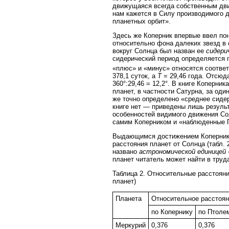
движущаяся всегда собственным движ
нам кажется в Силу производимого 
планетных орбит».
Здесь же Коперник впервые ввел пон
относительно фона далеких звезд в
вокруг Солнца был назван ее
сидери
сидерический период определяется 
«плюс» и «минус» относятся соответ
378,1 суток, а
T
= 29,46 года. Отсюд
360°:29,46 = 12,2°. В книге Коперн
планет, в частности Сатурна, за один
же точно определено «среднее сидер
книге нет — приведены лишь результ
особенностей видимого движения Со
самим Коперником и «наблюденные П
Выдающимся достижением Коперника 
расстояния планет от Солнца (табл. 
названо
астрономической единицей
планет читатель может найти в труд
Таблица 2. Относительные расстояни
планет)
Планета
Относительное расстоя
по Копернику
по Птоле
Меркурий
0,376
0,376