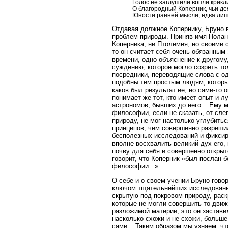
Голос не заглушили вопли крикл
О благородный Коперник, чьи де
Юности ранней мысли, едва лиш
Отдавая должное Копернику, Бруно в
проблем природы. Приняв имя Ноланец
Коперника, ни Птолемея, но своими 
то он считает себя очень обязанным
времени, одно объяснение к другому
суждению, которое могло созреть то
посредники, переводящие слова с од
подобны тем простым людям, которы
каков был результат ее, но сами-то 
понимает же тот, кто имеет опыт и л
астрономов, бывших до него... Ему
философии, если не сказать, от сле
природу, не мог настолько углубить
принципов, чем совершенно разрешил
бесполезных исследований и фиксир
вполне восхвалить великий дух его, 
почву для себя и совершенно открыт
говорит, что Коперник «был послан 
философии...».
О себе и о своем учении Бруно гово
ключом тщательнейших исследований
скрытую под покровом природу, раскр
которые не могли совершить то движ
разложимой материи; это он заставил
насколько схожи и не схожи, больше
сами... Таким образом мы узнаем, чт