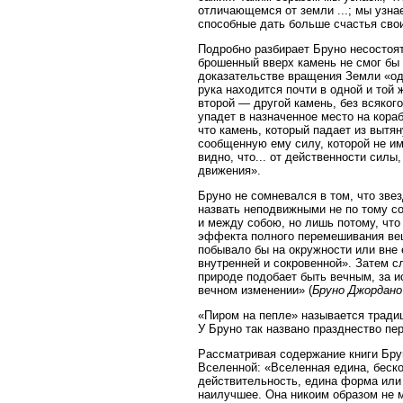
отличающемся от земли ...; мы узна
способные дать больше счастья сво
Подробно разбирает Бруно несостоя
брошенный вверх камень не смог бы
доказательстве вращения Земли «оди
рука находится почти в одной и той 
второй — другой камень, без всякого
упадет в назначенное место на кораб
что камень, который падает из вытя
сообщенную ему силу, которой не им
видно, что... от действенности силы
движения».
Бруно не сомневался в том, что зве
назвать неподвижными не по тому со
и между собою, но лишь потому, что
эффекта полного перемешивания веще
побывало бы на окружности или вне е
внутренней и сокровенной». Затем с
природе подобает быть вечным, за и
вечном изменении» (
Бруно Джордано
«Пиром на пепле» называется тради
У Бруно так названо празднество пе
Рассматривая содержание книги Брун
Вселенной: «Вселенная едина, беско
действительность, едина форма или
наилучшее. Она никоим образом не 