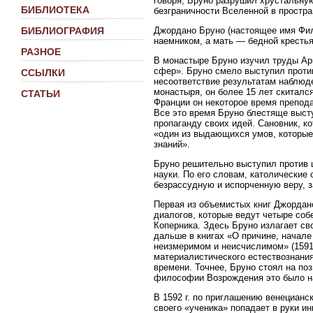
говоря, Бруно разрушил хрустальну
БИБЛИОТЕКА
безграничности Вселенной в простра
Джордано Бруно (настоящее имя Фили
БИБЛИОГРАФИЯ
наемником, а мать — бедной крестьян
РАЗНОЕ
В монастыре Бруно изучил труды Ар
сфер». Бруно смело выступил против
ССЫЛКИ
несоответствие результатам наблюде
монастыря, он более 15 лет скиталс
СТАТЬИ
Франции он некоторое время препод
Все это время Бруно блестяще высту
пропаганду своих идей. Сановник, к
«один из выдающихся умов, которые
знаний».
Бруно решительно выступил против ц
науки. По его словам, католические
безрассудную и испорченную веру, 
Первая из объемистых книг Джордано 
диалогов, которые ведут четыре со
Коперника. Здесь Бруно излагает св
дальше в книгах «О причине, начале и
неизмеримом и неисчислимом» (1591 
материалистического естествознания
времени. Точнее, Бруно стоял на поз
философии Возрождения это было н
В 1592 г. по приглашению венецианс
своего «ученика» попадает в руки и