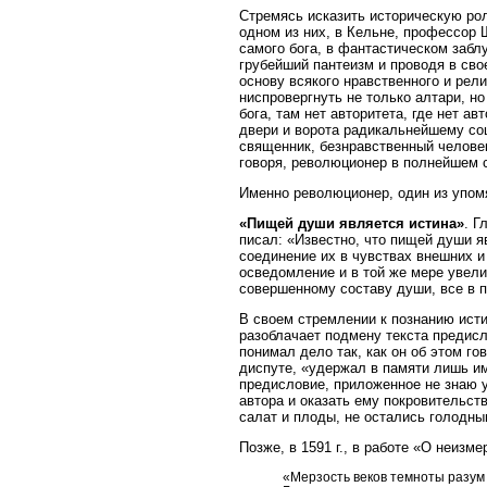
Стремясь исказить историческую рол
одном из них, в Кельне, профессор 
самого бога, в фантастическом забл
грубейший пантеизм и проводя в св
основу всякого нравственного и рели
ниспровергнуть не только алтари, но
бога, там нет авторитета, где нет ав
двери и ворота радикальнейшему со
священник, безнравственный человек,
говоря, революционер в полнейшем с
Именно революционер, один из упомя
«Пищей души является истина»
. Г
писал: «Известно, что пищей души я
соединение их в чувствах внешних и
осведомление и в той же мере увелич
совершенному составу души, все в п
В своем стремлении к познанию исти
разоблачает подмену текста предис
понимал дело так, как он об этом г
диспуте, «удержал в памяти лишь имя
предисловие, приложенное не знаю 
автора и оказать ему покровительств
салат и плоды, не остались голодным
Позже, в 1591 г., в работе «О неиз
«Мерзость веков темноты разум 