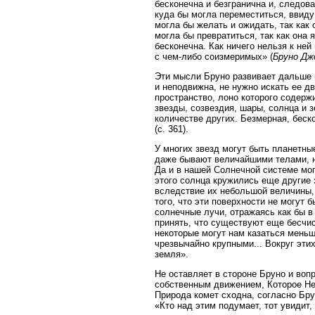
бесконечна и безгранична и, следова
куда бы могла переместиться, ввиду 
могла бы желать и ожидать, так как 
могла бы превратиться, так как она
бесконечна. Как ничего нельзя к ней
с чем-либо соизмеримых» (
Бруно Дж
Эти мысли Бруно развивает дальше в
и неподвижна, не нужно искать ее дв
пространство, лоно которого содерж
звезды, созвездия, шары, солнца и
количестве других. Безмерная, беск
(с. 361).
У многих звезд могут быть планетны
даже бывают величайшими телами, н
Да и в нашей Солнечной системе мог
этого солнца кружились еще другие 
вследствие их небольшой величины,
того, что эти поверхности не могут
солнечные лучи, отражаясь как бы в 
принять, что существуют еще бесчис
некоторые могут нам казаться меньш
чрезвычайно крупными... Вокруг эт
земля».
Не оставляет в стороне Бруно и воп
собственным движением, Которое Не
Природа комет сходна, согласно Бру
«Кто над этим подумает, тот увидит