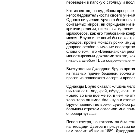
переведен в папскую столицу и посл
Как известно, на судебном процессе 
непоследовательности своего учения,
Однако ни учение Бруно о бесконечн
обитаемых миров, ни отрицание им в
критики религии, ни его выступления
мракобесов, как его требование ко
может, Бруно и не погиб бы на кост
доходов, против монастырских имущ
допроса особое внимание сосредото
слова о том, что «Венецианская рес
монастырскими доходами так же, как
питаясь хлебом! Все современные м
Выступления Джордано Бруно против
из главных причин бешеной, зоолог
врагов из поповского лагеря и приве
Однажды Бруно сказал: «Жизнь чело
ничтожность лодырей, обуздывать на
«Было во мне все же то, в чем не о
характера он имел большую и ставил
Бруно проявил во время судебной ра
большим страхом огласили мне приго
опровергнуть...».
Пепел костра, на котором он был сож
на площади Цветов в присутствии ше
нем гласит: «9 июня 1889. Джордано 