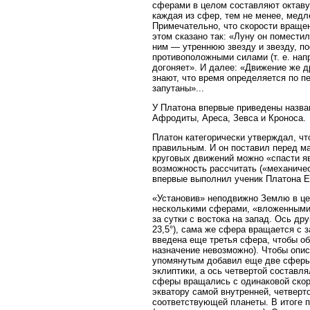
сферами в целом составляют октаву;
каждая из сфер, тем не менее, мед
Примечательно, что скорости враще
этом сказано так: «Луну он помести
ним — утреннюю звезду и звезду, по
противоположными силами (т. е. напр
догоняет». И далее: «Движение же др
знают, что время определяется по п
запутаны»...
У Платона впервые приведены назва
Афродиты, Ареса, Зевса и Кроноса.
Платон категорически утверждал, ч
правильным. И он поставил перед м
круговых движений можно «спасти я
возможность рассчитать («механичес
впервые выполнил ученик Платона Евдо
«Установив» неподвижно Землю в це
несколькими сферами, «вложенными» 
за сутки с востока на запад. Ось д
23,5°), сама же сфера вращается с 
введена еще третья сфера, чтобы об
назначение невозможно). Чтобы опис
упомянутым добавил еще две сферы
эклиптики, а ось четвертой составл
сферы вращались с одинаковой скор
экватору самой внутренней, четверт
соответствующей планеты. В итоге 