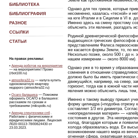
Земле как протяженной низменности,
БИБЛИОТЕКА
Однако для тех греков, которые при
несомненно, казалась «тесной» и не
БИБЛИОГРАФИЯ
на юге Италии и в Сицилии в VI в. д
Именно здесь на смену простому со
РАЗНОЕ
объяснить эти явления, разгадать и
ССЫЛКИ
Родиной древнегреческой философи
выдающихся греческих философов и
СТАТЬИ
представлениям Фалеса первоосновой
же касается формы Земли, то, по мн
Несколько позже, около 500 г. до н.
нашем измерении — около 8000 км).
На правах рекламы:
•
Аренда роботов на мероприятие
Однако уже в то время у образованн
— на мероприятиях! Промо
сомнения в отношении справедливост
(rbot100.ru)
должно было бы иметь практически о
•
atmosfera32.ru
— калуга купить
движущийся, например, на север, за
однокомнатную квартиру
горизонт, тогда как в южной части 
недорого (atmosfera32.ru)
явления можно объяснить лишь тем, 
•
Осаго балашиха
— Поможем
оформить ОСАГО в Балашихе:
Именно к такому выводу пришел учен
расскажем по срокам и
форму цилиндра («подобна отрезку к
требованиям (mikspolis.ru)
составляет 1/3 его диаметра. Согла
«неопределенная материя» — «апейро
•
Аренда спецтехники спб
.
Работаем с физическими и
состояния в другое. Эта неопределе
юридическими лицами. Лицензия
холод, благодаря которым и появили
Л020-00113-78/00624430 от
холода образовалась вода. Ее высых
23.03.2023.
возникновении нашего мира из вечно
огненная сфера, охватившая воздух,