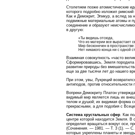
Столетием позже атомистические иде
которого подробно изложил римский ф
Как и Демокрит, Эпикур, а вслед за
подвижные материальные атомы и пу
соединение и образуют неисчислимо
в другую:
«Ты видишь отсюда,
Что из материи все вырастает св
Мир бесконечен в пространстве:
Нет никакого конца ни с одной с
Взаимная совокупность «часто велик
Сформировавшись, Земля породила ж
развитии природы без вмешательст
еще за две тысячи лет до нашего вр
При этом, увы, Лукреций возвратилс
антиподов, против относительности п
Вопреки Демокриту Платон утвержда
видимый мир является лишь их вне
телом и душой; их видимая форма со
прекрасными, а для подобия с Всец
Система хрустальных сфер
. Как п
центре которой находится Земля. В с
определил вращаться вокруг оси, пр
(Сочинения. — 1981. — Т. 3 (1). — С
которых укреплены планеты и звезд