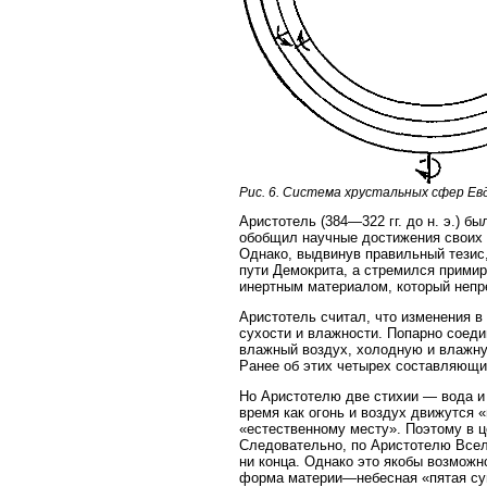
Рис. 6. Система хрустальных сфер Евд
Аристотель (384—322 гг. до н. э.)
обобщил научные достижения своих 
Однако, выдвинув правильный тезис,
пути Демокрита, а стремился прими
инертным материалом, который непр
Аристотель считал, что изменения в
сухости и влажности. Попарно соеди
влажный воздух, холодную и влажну
Ранее об этих четырех составляющих 
Но Аристотелю две стихии — вода и 
время как огонь и воздух движутся 
«естественному месту». Поэтому в ц
Следовательно, по Аристотелю Вселе
ни конца. Однако это якобы возможн
форма материи—небесная «пятая сущ