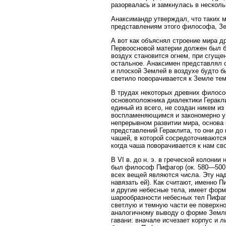
разорвалась и замкнулась в несколь
Анаксимандр утверждал, что таких м
представлениям этого философа, Зе
А вот как объяснял строение мира др
Первоосновой материи должен был бы
воздух становится огнем, при сгуще
остальное. Анаксимен представлял с
и плоской Землей в воздухе будто б
светило поворачивается к Земле тем
В трудах некоторых древних филосо
основоположника диалектики Гераклит
единый из всего, не создан никем из
воспламеняющимся и закономерно уг
непрерывном развитии мира, основа 
представлений Гераклита, то они до
чашей, в которой сосредоточиваютс
когда чаша поворачивается к нам св
В VI в. до н. э. в греческой колони
был философ Пифагор (ок. 580—500 г
всех вещей являются числа. Эту на
навязать ей). Как считают, именно
и другие небесные тела, имеет форм
шарообразности небесных тел Пифаг
светлую и темную части ее поверхно
аналогичному выводу о форме Земли
гавани: вначале исчезает корпус и 