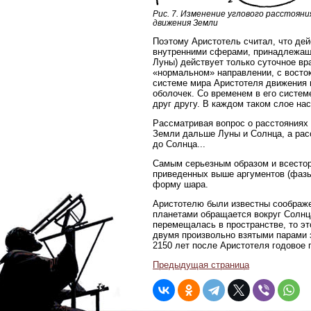
Рис. 7. Изменение углового расстоян
движения Земли
Поэтому Аристотель считал, что де
внутренними сферами, принадлежащи
Луны) действует только суточное вр
«нормальном» направлении, с восток
системе мира Аристотеля движения 
оболочек. Со временем в его систе
друг другу. В каждом таком слое н
Рассматривая вопрос о расстояниях 
Земли дальше Луны и Солнца, а расс
до Солнца...
Самым серьезным образом и всестор
приведенных выше аргументов (фазы 
форму шара.
Аристотелю были известны соображен
планетами обращается вокруг Солнц
перемещалась в пространстве, то э
двумя произвольно взятыми парами зв
2150 лет после Аристотеля годовое 
Предыдущая страница