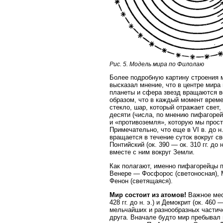
Рис. 5. Модель мира по Филолаю
Более подробную картину строения ми
высказал мнение, что в центре мира 
планеты и сфера звезд вращаются во
образом, что в каждый момент врем
стекло, шар, который отражает свет
десяти (числа, по мнению пифагорей
и «противоземля», которую мы просто
Примечательно, что еще в VI в. до 
вращается в течение суток вокруг с
Понтийский (ок. 390 — ок. 310 гг. д
вместе с ним вокруг Земли.
Как полагают, именно пифагорейцы 
Венере — Фосфорос (светоносная), 
Фенон (светящаяся).
Мир состоит из атомов!
Важное мес
428 гг. до н. э.) и Демокрит (ок. 460
мельчайших и разнообразных частич
друга. Вначале будто мир пребывал 