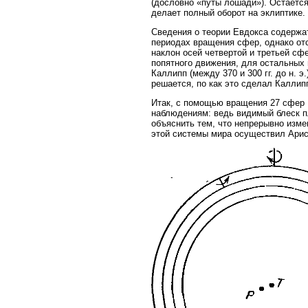
(дословно «путы лошади»). Остается
делает полный оборот на эклиптике.
Сведения о теории Евдокса содержат
периодах вращения сфер, однако от
наклон осей четвертой и третьей сф
попятного движения, для остальных 
Каллипп (между 370 и 300 гг. до н.
решается, по как это сделал Каллип
Итак, с помощью вращения 27 сфер 
наблюдениям: ведь видимый блеск пл
объяснить тем, что непрерывно изме
этой системы мира осуществил Арист