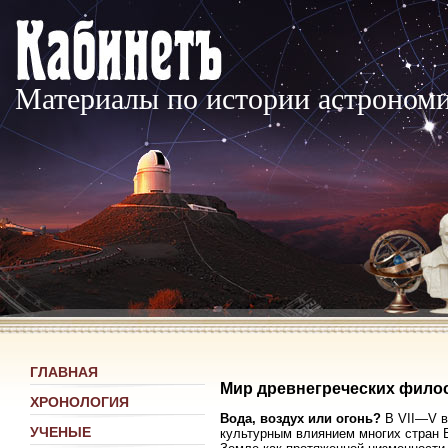
Материалы по истории астроном
ГЛАВНАЯ
Мир древнегреческих фил
ХРОНОЛОГИЯ
Вода, воздух или огонь?
В VII—V вв
УЧЕНЫЕ
культурным влиянием многих стран В