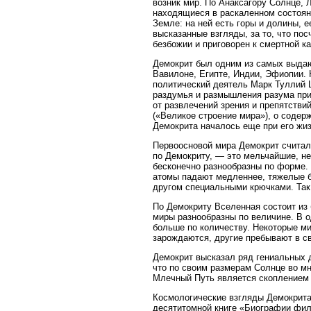
возник мир. По Анаксагору Солнце, 
находящиеся в раскаленном состояни
Земле: на ней есть горы и долины, 
высказанные взгляды, за то, что по
безбожии и приговорен к смертной к
Демокрит был одним из самых выдаю
Вавилоне, Египте, Индии, Эфиопии.
политический деятель Марк Туллий Ци
раздумья и размышления разума при
от развлечений зрения и препятстви
(«Великое строение мира»), о содер
Демокрита началось еще при его жизн
Первоосновой мира Демокрит считал 
по Демокриту, — это мельчайшие, н
бесконечно разнообразны по форме. И
атомы падают медленнее, тяжелые б
другом специальными крючками. Так
По Демокриту Вселенная состоит из 
миры разнообразны по величине. В о
больше по количеству. Некоторые ми
зарождаются, другие пребывают в св
Демокрит высказал ряд гениальных д
что по своим размерам Солнце во мн
Млечный Путь является скоплением 
Космологические взгляды Демокрита 
десятитомной книге «Биографии фи