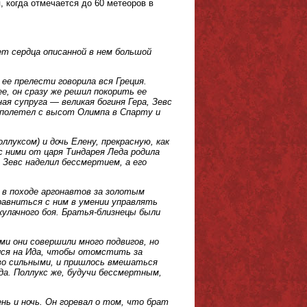
, когда отмечается до 60 метеоров в
ет сердца описанной в нем большой
ее прелести говорила вся Греция.
ее, он сразу же решил покорить ее
я супруга — великая богиня Гера, Зевс
й полетел с высот Олимпа в Спарту и
луксом) и дочь Елену, прекрасную, как
с ними от царя Тиндарея Леда родила
Зевс наделил бессмертием, а его
 в походе аргонавтов за золотым
сравниться с ним в умении управлять
кулачного боя. Братья-близнецы были
ми они совершили много подвигов, но
ился на Ида, чтобы отомстить за
ово сильными, и пришлось вмешаться
а. Поллукс же, будучи бессмертным,
нь и ночь. Он горевал о том, что брат