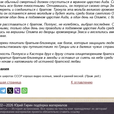
ак обычный смертный должен спуститься в мрачное царство Аида. Со 
ись все более тягостными. Отчаявшись, он попросил своего отца Зе
мереть и соединиться с братом. Тронула эта мольба великого громове
ли он останется вечно молодым и будет жить среди богов светлого 
атом один день в подземном царстве Аида, а один день на Олимпе, с б
 расставаться с братом, Поллукс, не колеблясь, выбрал последнее. С
ными, только один день они проводили в подземном царстве Аида сред
ись на вершины Олимпа во дворцы громовержца Зевса и веселились в
вах.
греки почитали братьев-близнецов, как богов, которые защищали люде
ельствовали при путешествиях по Греции или в далеких чужих стран
ность Поллукса и Кастора друг к другу стала олицетворением братс
вратил братъев-близнецов в звезды и оставил их сиять на небе среди
 ночам и напоминали об истинной братской любви.
ания
их широтах СССР хорошо видно осенью, зимой и ранней весной. (
Прим. ред.
)
щая страница
К оглавлению
02—2026 Юрий Гирин подборка материалов
нетъ» — История астрономии. Все права на тексты книг принадлежат их авторам!
опировании материалов проекта обязательно ставить ссылку