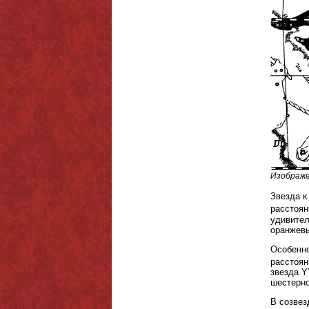
Изображе
Звезда κ
расстоян
удивител
оранжевы
Особенно
расстоян
звезда Y
шестерно
В созвез