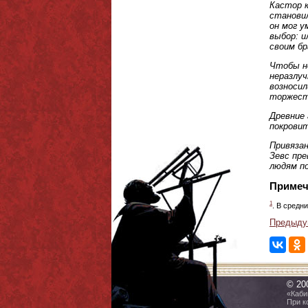
Кастор к
становил
он мог у
выбор: и
своим бр
Чтобы не
неразлуч
возносил
торжест
Древние 
покровит
Привязан
Зевс пре
людям по
Примеч
1
. В средн
Предыду
© 20
«Каби
При к