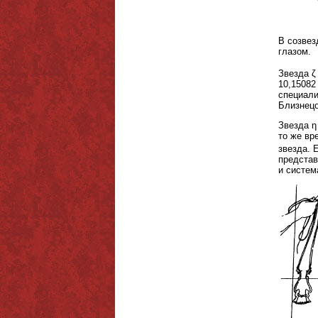
В созвез
глазом.
Звезда ζ
10,15082
специали
Близнецо
Звезда η
то же вр
звезда. 
представ
и систем