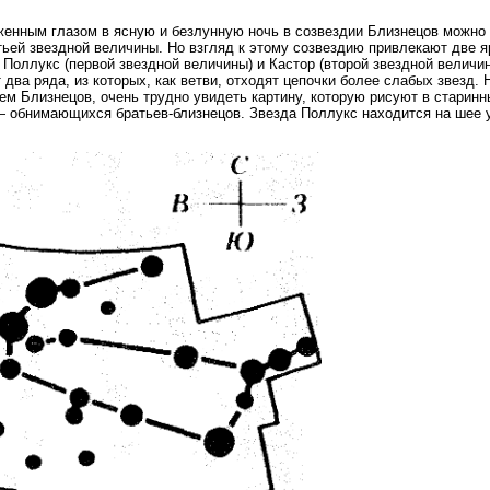
енным глазом в ясную и безлунную ночь в созвездии Близнецов можно р
тьей звездной величины. Но взгляд к этому созвездию привлекают две я
 Поллукс (первой звездной величины) и Кастор (второй звездной величи
 два ряда, из которых, как ветви, отходят цепочки более слабых звезд.
ем Близнецов, очень трудно увидеть картину, которую рисуют в старинн
— обнимающихся братьев-близнецов. Звезда Поллукс находится на шее у 