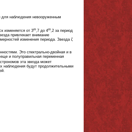
ны для наблюдения невооруженным
m
m
к изменяется от 3
,7 до 4
,2 за период
звезда привлекает внимание
мерностей изменения периода. Звезда ζ
нностями. Это спектрально-двойная и в
о еще и полуправильная переменная
астрономов эта звезда может
и их наблюдения будут продолжительными
ей.