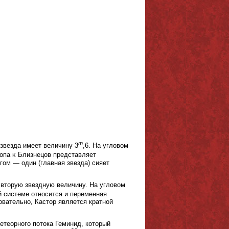
m
звезда имеет величину 3
,6. На угловом
копа κ Близнецов представляет
гом — один (главная звезда) сияет
 вторую звездную величину. На угловом
ой системе относится и переменная
вательно, Кастор является кратной
етеорного потока Геминид, который