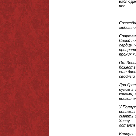
наблюдае
час.
Созвезди
любовью 
Спартанс
Своей не
сердце. 
преврати
проник к
От Зевса
божество
еще двои
сводный
Два брат
руном в 
конями, 
всегда в
У Поллук
однажды 
смерть б
Зевсу — 
остался 
Вернулся