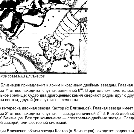
ние созвездия Близнецов
 Близнецов принадлежит к ярким и красивым двойным звездам. Главная 
m
ии 7″ от нее находится спутник величиной 8
. В зрительном поле телес
ьное зрелище: будто два драгоценных камня сверкают рядом друг с дру
м светом, другой (ее спутник) — зеленым.
 интересна двойная звезда Кастор (α Близнецов). Главная звезда имеет
m
ии 2″ от нее находится спутник — звезда величиной 2
,8. К этой двойн
Y Близнецов. Все три компонента — спектрально-двойные звезды. Следо
й звездой, или шестерной системой.
дии Близнецов вблизи звезды Кастор (α Близнецов) находится радиант м