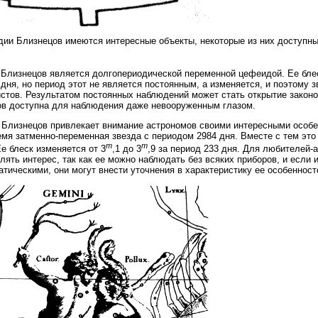
дии Близнецов имеются интересные объекты, некоторые из них доступ
 Близнецов является долгопериодической переменной цефеидой. Ее блес
 дня, но период этот не является постоянным, а изменяется, и поэтому 
стов. Результатом постоянных наблюдений может стать открытие законо
в доступна для наблюдения даже невооруженным глазом.
 Близнецов привлекает внимание астрономов своими интересными особе
емя затменно-переменная звезда с периодом 2984 дня. Вместе с тем эт
m
m
Ее блеск изменяется от 3
,1 до 3
,9 за период 233 дня. Для любителей-
лять интерес, так как ее можно наблюдать без всяких приборов, и есл
атическими, они могут внести уточнения в характеристику ее особенност