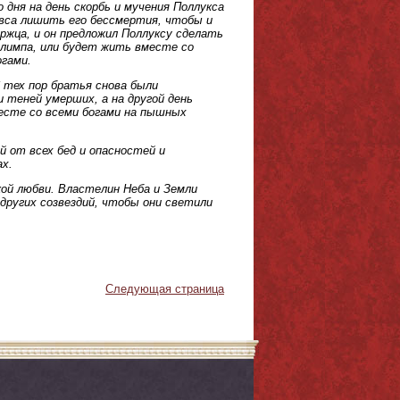
дня на день скорбь и мучения Поллукса
вса лишить его бессмертия, чтобы и
ржца, и он предложил Поллуксу сделать
Олимпа, или будет жить вместе со
огами.
 тех пор братья снова были
и теней умерших, а на другой день
месте со всеми богами на пышных
й от всех бед и опасностей и
ах.
кой любви. Властелин Неба и Земли
 других созвездий, чтобы они светили
Следующая страница