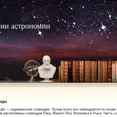
рии астрономии
ецы
 — зодиакальное созвездие. Лучше всего оно наблюдается по ночам с
в расположены созвездия Рака, Малого Пса, Волопаса и Рыси. Часть с