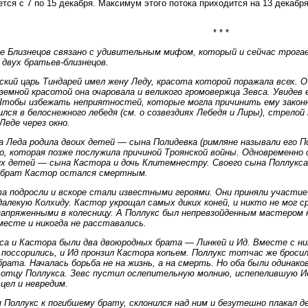
тся с 7 по 15 декабря. Максимум этого потока приходится на 13 декабря
* * *
е Близнецов связано с удивительным мифом, который и сейчас трога
двух братьев-близнецов.
кий царь Тиндарей имел жену Леду, красота которой поражала всех. О 
земной красотой она очаровала и великого громовержца Зевса. Увидев 
Чтобы избежать неприятностей, которые могла причинить ему законна
лся в белоснежного лебедя (см. о созвездиях Лебедя и Лиры), стрело
 Леде через окно.
 Леда родила двоих детей — сына Полидевка (римляне называли его Пол
, которая позже послужила причиной Троянской войны. Одновременно 
х детей — сына Кастора и дочь Клитемнестру. Своего сына Поллукса 
 брат Кастор остался смертным.
а подросли и вскоре стали известными героями. Они приняли участие
далекую Колхиду. Кастор укрощал самых диких коней, и никто не мог 
запряженными в колесницу. А Поллукс был непревзойденным мастером 
месте и никогда не расставались.
са и Кастора были два двоюродных брата — Линкей и Ид. Вместе с ни
поссорились, и Ид пронзил Кастора копьем. Поллукс тотчас же брос
рата. Началась борьба не на жизнь, а на смерть. Но оба были одинак
отцу Поллукса. Зевс пустил ослепительную молнию, испепелившую Ид
цел и невредим.
 Поллукс к погибшему брату, склонился над ним и безутешно плакал де