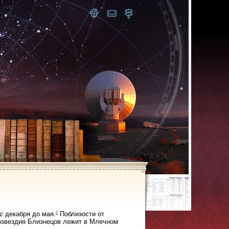
1
 декабря до мая.
Поблизости от
озвездия Близнецов лежит в Млечном