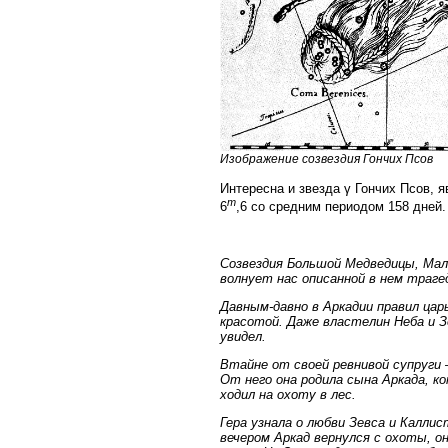
Изображение созвездия Гончих Псов
Интересна и звезда γ Гончих Псов,
m
6
,6 со средним периодом 158 дней.
Созвездия Большой Медведицы, Мало
волнует нас описанной в нем траге
Давным-давно в Аркадии правил цар
красотой. Даже властелин Неба и З
увидел.
Втайне от своей ревнивой супруги 
От него она родила сына Аркада, к
ходил на охоту в лес.
Гера узнала о любви Зевса и Каллис
вечером Аркад вернулся с охоты, о