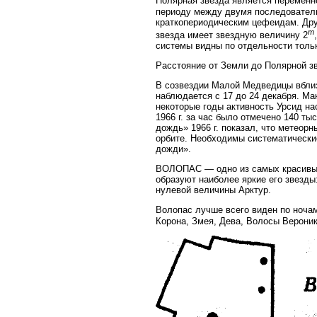
Полярная звезда является переменн
периоду между двумя последователь
краткопериодическим цефеидам. Друг
m
звезда имеет звездную величину 2
системы видны по отдельности тольк
Расстояние от Земли до Полярной зв
В созвездии Малой Медведицы вблизи
наблюдается с 17 до 24 декабря. Ма
некоторые годы активность Урсид на
1966 г. за час было отмечено 140 т
дождь» 1966 г. показал, что метеор
орбите. Необходимы систематические
дожди».
ВОЛОПАС — одно из самых красивых 
образуют наиболее яркие его звезды
нулевой величины Арктур.
Волопас лучше всего виден по ночам
Корона, Змея, Дева, Волосы Вероник