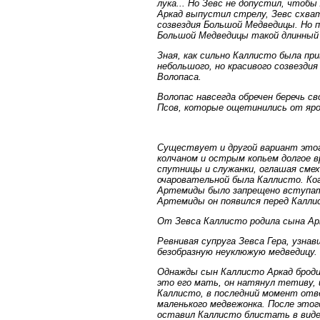
лука... Но Зевс не допустил, чтобы
Аркад выпустил стрелу, Зевс схвати
созвездия Большой Медведицы. Но п
Большой Медведицы такой длинный 
Зная, как сильно Каллисто была при
небольшого, но красивого созвездия
Волопаса.
Волопас навсегда обречен беречь 
Псов, которые ощетинились от яро
Существует и другой вариант этог
колчаном и острым копьем долгое вр
спутницы и служанки, оглашая смех
очаровательной была Каллисто. Ког
Артемиды было запрещено вступать
Артемиды он появился перед Каллис
От Зевса Каллисто родила сына Ар
Ревнивая супруга Зевса Гера, узнав
безобразную неуклюжую медведицу.
Однажды сын Каллисто Аркад бродил
это его мать, он натянул тетиву, 
Каллисто, в последний момент отве
маленького медвежонка. После этог
оставил Каллисто блистать в виде 