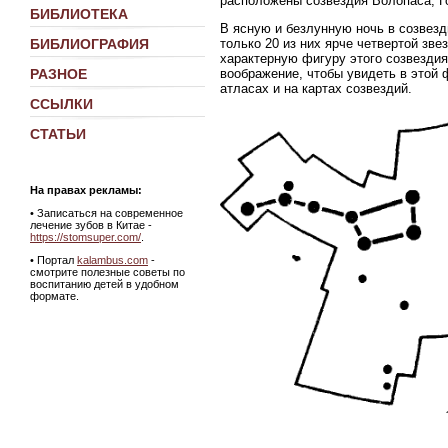
расположены созвездия Волопаса, Г
БИБЛИОТЕКА
В ясную и безлунную ночь в созвез
БИБЛИОГРАФИЯ
только 20 из них ярче четвертой зв
характерную фигуру этого созвездия
РАЗНОЕ
воображение, чтобы увидеть в этой 
атласах и на картах созвездий.
ССЫЛКИ
СТАТЬИ
На правах рекламы:
•
Записаться на современное
лечение зубов в Китае -
https://stomsuper.com/
.
• Портал
kalambus.com
-
смотрите полезные советы по
воспитанию детей в удобном
формате.