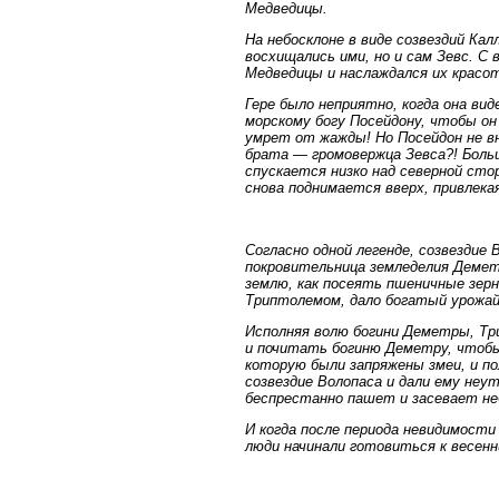
Медведицы.
На небосклоне в виде созвездий Ка
восхищались ими, но и сам Зевс. С
Медведицы и наслаждался их красот
Гере было неприятно, когда она ви
морскому богу Посейдону, чтобы он
умрет от жажды! Но Посейдон не в
брата — громовержца Зевса?! Боль
спускается низко над северной сто
снова поднимается вверх, привлекая
Согласно одной легенде, созвездие
покровительница земледелия Деметр
землю, как посеять пшеничные зерн
Триптолемом, дало богатый урожай
Исполняя волю богини Деметры, Тр
и почитать богиню Деметру, чтобы 
которую были запряжены змеи, и пол
созвездие Волопаса и дали ему неу
беспрестанно пашет и засевает не
И когда после периода невидимости 
люди начинали готовиться к весен