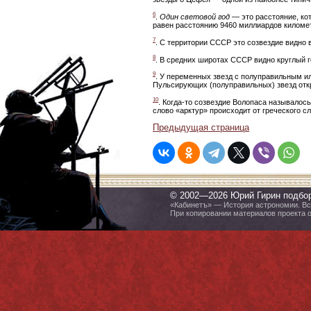
6
.
Один световой год
— это расстояние, кот
равен расстоянию 9460 миллиардов киломе
7
. С территории СССР это созвездие видно в
8
. В средних широтах СССР видно круглый го
9
. У переменных звезд с полуправильным и
Пульсирующих (полуправильных) звезд откр
10
. Когда-то созвездие Волопаса называлось
слово «арктур» происходит от греческого с
Предыдущая страница
© 2002—2026 Юрий Гирин подбо
«Кабинетъ» — История астрономии. Все
При копировании материалов проекта 