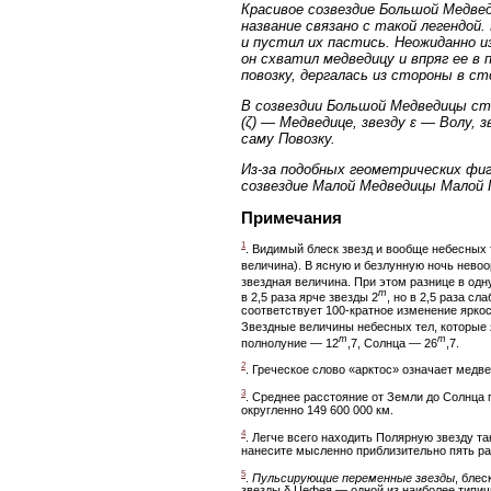
Красивое созвездие Большой Медвед
название связано с такой легендой.
и пустил их пастись. Неожиданно и
он схватил медведицу и впряг ее в 
повозку, дергалась из стороны в ст
В созвездии Большой Медведицы ст
(ζ) — Медведице, звезду ε — Волу,
саму Повозку.
Из-за подобных геометрических фиг
созвездие Малой Медведицы Малой 
Примечания
1
. Видимый блеск звезд и вообще небесных
величина). В ясную и безлунную ночь нево
звездная величина. При этом разнице в одн
m
в 2,5 раза ярче звезды 2
, но в 2,5 раза сл
соответствует 100-кратное изменение яркос
Звездные величины небесных тел, которые 
m
m
полнолуние — 12
,7, Солнца — 26
,7.
2
. Греческое слово «арктос» означает медв
3
. Среднее расстояние от Земли до Солнца 
округленно 149 600 000 км.
4
. Легче всего находить Полярную звезду т
нанесите мысленно приблизительно пять ра
5
.
Пульсирующие переменные звезды
, бле
звезды δ Цефея — одной из наиболее типичн