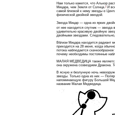
Нам только кажется, что Алькор рас
3
Мицара, чем Земля от Солнца.
И все
самой близкой к нему звезды α Цент
физической двойной звездой.
Звезда Мицар — одна из ярких двойн
от нее находится спутник — звезда 
удивительно красивую двойную звезд
двойными звездами. Следовательно,
Вблизи Мицара находится радиант ме
приходится на 28 июня, когда обычн
потока наблюдается скачкообразное 
почему необходимы постоянные набл
МАЛАЯ МЕДВЕДИЦА также является о
она окружена созвездием Дракона. Т
В ясную и безлунную ночь невооруже
звезды. Только одна из них — Поляр
напоминающую фигуру Большой Медв
название Малая Медведица.