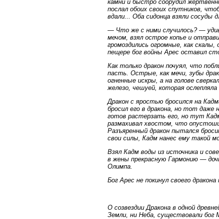
камни и быстро соорудил жертвенн
послал обоих своих спутников, чтоб
вдали... Оба сидонца взяли сосуды д
— Что же с ними случилось? — удив
мечом, взял острое копье и отправи
громоздились огромные, как скалы, 
пещере бог войны Арес оставил ст
Как только дракон почуял, что поб
пасть. Острые, как мечи, зубы дра
огненные искры, а на голове сверка
железо, чешуей, которая ослепляла
Дракон с яростью бросился на Кадм
бросил его в дракона, но тот даже 
готов растерзать его, но тут Кадм
размахивал хвостом, что опустоши
Разъяренный дракон пытался бросить
свои силы, Кадм нанес ему такой м
Взял Кадм воды из источника и сов
в жены прекрасную Гармонию — дочь
Олимпа.
Бог Арес не покинул своего дракона
О созвездии Дракона в одной древне
Земли, ни Неба, существовали бог 