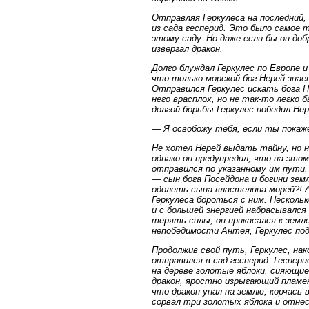
Отправляя Геркулеса на последний,
из сада гесперид. Это было самое т
этому саду. Но даже если бы он до
извергал дракон.
Долго блуждал Геркулес по Европе и
что только морской бог Нерей знает
Отправился Геркулес искать бога Не
него врасплох, но не так-то легко
долгой борьбы Геркулес победил Нере
— Я освобожу тебя, если ты покаже
Не хотел Нерей выдать тайну, но н
однако он предупредил, что на это
отправился по указанному им пути. 
— сын бога Посейдона и богини зем
одолеть сына властелина морей?! А
Геркулеса бороться с ним. Нескольк
и с большей энергией набрасывался 
терять силы, он прикасался к земл
непобедимости Антея, Геркулес подн
Продолжив свой путь, Геркулес, нак
отправился в сад гесперид. Геспер
на дереве золотые яблоки, сияющие
дракон, яростно изрыгающий пламень
что дракон упал на землю, корчась 
сорвал три золотых яблока и отне