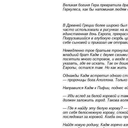
Великая богиня Гера превратила дра
Геркулеса, как бы напоминая людям 
В Древней Греции более широко был
часто использовали в рисунках на 
единственная дочь Европа, прекрасна
Погрузившийся в глубокую скорбь ца
себе сыновей и приказал им отправ
Немедленно трое братьев тронулись
младший брат Кадм с двумя своими 
посетили много островов, и везде о
указать, где ее искать. Так он дош
Европы, остался там. Но как жить 
Однажды Кадм встретил одного ста
— пророчицы бога Аполлона. Только
Направился Кадм к Пифии, поднес ей
— Иди вслед за белой коровой и та
должен заложить город. Такова вол
— Где я найду эту белую корову? —
от себя белоснежную корову, споко
последовал за коровой. Когда они пр
Найдя новую родину, Кадм горячо в