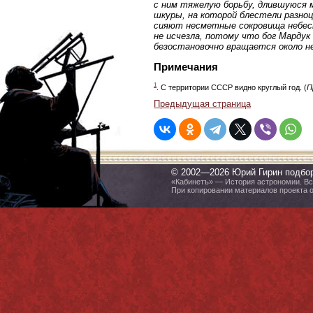
с ним тяжелую борьбу, длившуюся мн
шкуры, на которой блестели разноц
сияют несметные сокровища небесн
не исчезла, потому что бог Мардук
безостановочно вращается около н
Примечания
1
. С территории СССР видно круглый год. (
П
Предыдущая страница
© 2002—2026 Юрий Гирин подбо
«Кабинетъ» — История астрономии. Все
При копировании материалов проекта 