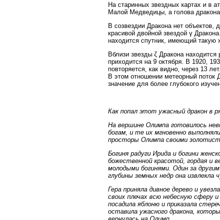
На старинных звездных картах и в 
Малой Медведицы, а голова дракона 
В созвездии Дракона нет объектов,
красивой двойной звездой γ Дракона
находится спутник, имеющий такую 
Вблизи звезды ζ Дракона находится 
приходится на 9 октября. В 1920, 19
повторяется, как видно, через 13 л
В этом отношении метеорный поток 
значение для более глубокого изучен
Как попал этот ужасный дракон в р
На вершине Олимпа готовилось нев
богам, и те их мгновенно выполняли
просторы Олимпа своими золотисты
Богиня радуги Ирида и богини женс
божественной красотой, гордая и в
молодыми богинями. Один за другим 
глубины земных недр она извлекла ч
Гера приняла дивное дерево и увезл
своих плечах всю небесную сферу и 
посадила яблоню и приказала стереч
оставила ужасного дракона, который
вернулась на Олимп.