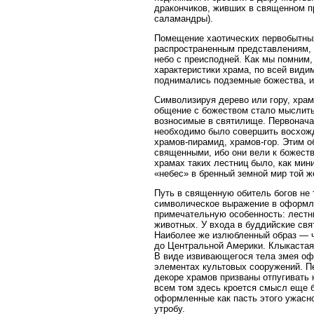
дракончиков, живших в священном пр
саламандры).
Помещение хаотических первобытных
распространенным представлениям, х
небо с преисподней. Как мы помним,
характеристики храма, по всей види
поднимались подземные божества, и
Символизируя дерево или гору, храм
общение с божеством стало мыслить
возносимые в святилище. Первонача
необходимо было совершить восхож
храмов-пирамид, храмов-гор. Этим 
священными, ибо они вели к божеств
храмах таких лестниц было, как мин
«небес» в бренный земной мир той ж
Путь в священную обитель богов не 
символическое выражение в оформл
примечательную особенность: лестн
животных. У входа в буддийские свя
Наиболее же излюбленный образ — 
до Центральной Америки. Клыкастая
В виде извивающегося тела змея оф
элементах культовых сооружений. Пе
декоре храмов призваны отпугивать н
всем том здесь кроется смысл еще б
оформленные как пасть этого ужасн
утробу.