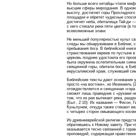
Но больше всего китайцы чтили мифи
высшие сферы мироздания. В одном 
высоту, достигнет горы Прохладного
площадки и обретет чудесные спосо
достигнет неба, обиталища Тай-ди —
с него стекали реки пяти цветов (в 
всевозможные злаки.
Не меньшей популярностью культ св
следы мы обнаруживаем в Библии, с
пребывания бога. В библейской книг
странствования евреев по пустыне в
церковь позднее удостоила его проз
была окружена ослепительным сияни
священной горы, обители бога, в Би
иерусалимский храм, служивший сим
Библейские тексты дают основание у
просто «на востоке», но Иезекииль (
отождествляется и священная «гора г
сможет лишь праведник с «руками н
том, что из рая вытекает река, раз
(Быт., 2:10). Их названия — Фисон, 
Куньлунем, откуда также стекают ве
с четырех сторон омывающего косми
Из древнееврейской религии предста
обратившись к Новому завету. При ч
оказывается тесно связанной с гора
проповедей, содержащая нравственны