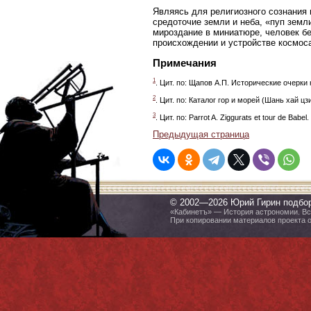
Являясь для религиозного сознания 
средоточие земли и неба, «пуп зем
мироздание в миниатюре, человек б
происхождении и устройстве космос
Примечания
1
. Цит. по: Щапов А.П. Исторические очерки 
2
. Цит. по: Каталог гор и морей (Шань хай цзин
3
. Цит. по: Parrot A. Ziggurats et tour de Babel.
Предыдущая страница
© 2002—2026 Юрий Гирин подбо
«Кабинетъ» — История астрономии. Все
При копировании материалов проекта 