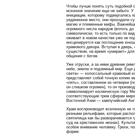
Чтобы лучше понять суть подобной 
исконное значение еще не забыто. 
инициации, которому подвергались ю
уединенное место, они проходили с
магию и племенные мифы. Важнейши
огромного числа народов (вплоть до
символически, то есть только по ви
оживает в новом качестве уже не по
инсценируется как поглощение юно
храмового декора. Вступая в дверь
существом, на время «умирает» для
общения с богом.
Уже этруски, а за ними древние рим
небо, землю и подземный мир. Еще д
света» — колоссальный храмовый ком
представляет собой точную копию м
«пять», составленное из четверки (п
он слишком огромен), то он произво
символизирует космическую гору Мер
соответствующие трем сферам мироз
Восточной Азии — кампучийский Ангко
Храм воспроизводит вселенную не т
резными рельефами, которые распол
святилища как бы разворачивается г
суд на христианских иконах). Куль
особое внимание человеку. Грехи, п
форме.