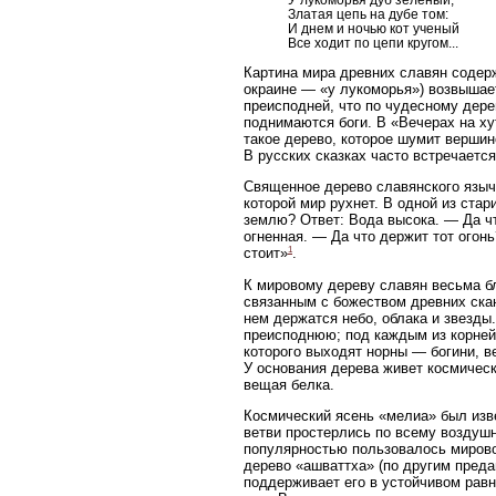
Златая цепь на дубе том:
И днем и ночью кот ученый
Все ходит по цепи кругом...
Картина мира древних славян содерж
окраине — «у лукоморья») возвышает
преисподней, что по чудесному дере
поднимаются боги. В «Вечерах на хут
такое дерево, которое шумит вершин
В русских сказках часто встречается
Священное дерево славянского языче
которой мир рухнет. В одной из ста
землю? Ответ: Вода высока. — Да ч
огненная. — Да что держит тот огон
1
стоит»
.
К мировому дереву славян весьма б
связанным с божеством древних ска
нем держатся небо, облака и звезды.
преисподнюю; под каждым из корней 
которого выходят норны — богини, в
У основания дерева живет космическ
вещая белка.
Космический ясень «мелиа» был изве
ветви простерлись по всему воздушн
популярностью пользовалось мирово
дерево «ашваттха» (по другим пред
поддерживает его в устойчивом равн