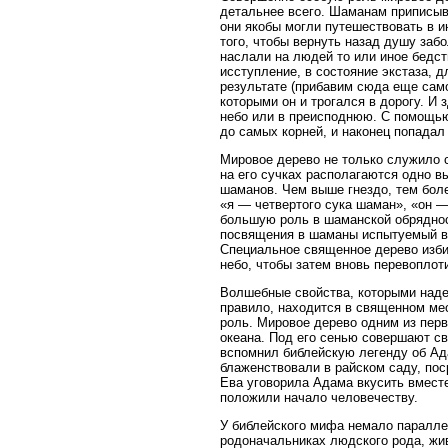
детальнее всего. Шаманам приписыва
они якобы могли путешествовать в и
того, чтобы вернуть назад душу забо
наслали на людей то или иное бедс
исступление, в состояние экстаза, д
результате (прибавим сюда еще само
которыми он и трогался в дорогу. И
небо или в преисподнюю. С помощью
до самых корней, и наконец попадал
Мировое дерево не только служило 
на его сучках располагаются одно в
шаманов. Чем выше гнездо, тем боле
«я — четвертого сука шаман», «он —
большую роль в шаманской обряднос
посвящения в шаманы испытуемый вз
Специальное священное дерево избир
небо, чтобы затем вновь перевоплоти
Волшебные свойства, которыми надел
правило, находится в священном ме
роль. Мировое дерево одним из пер
океана. Под его сенью совершают св
вспомнил библейскую легенду об Ада
блаженствовали в райском саду, пос
Ева уговорила Адама вкусить вместе
положили начало человечеству.
У библейского мифа немало параллел
родоначальниках людского рода, жив