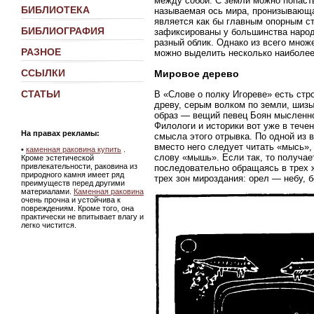
между собой. С земли можно попаст
БИБЛИОТЕКА
называемая ось мира, пронизывающая
является как бы главным опорным с
БИБЛИОГРАФИЯ
зафиксированы у большинства народ
разный облик. Однако из всего множ
РАЗНОЕ
можно выделить несколько наиболее
ССЫЛКИ
Мировое дерево
СТАТЬИ
В «Слове о полку Игореве» есть стр
древу, серым волком по земли, шизы
образ — вещий певец Боян мысленно 
Филологи и историки вот уже в тече
На правах рекламы:
смысла этого отрывка. По одной из 
вместо него следует читать «мысь»,
•
каменная раковина купить
.
слову «мышь». Если так, то получае
Кроме эстетической
привлекательности, раковина из
последовательно обращаясь в трех ж
природного камня имеет ряд
трех зон мироздания: орел — небу, 
преимуществ перед другими
материалами.
Каменная раковина
очень прочна и устойчива к
повреждениям. Кроме того, она
практически не впитывает влагу и
легко чистится.