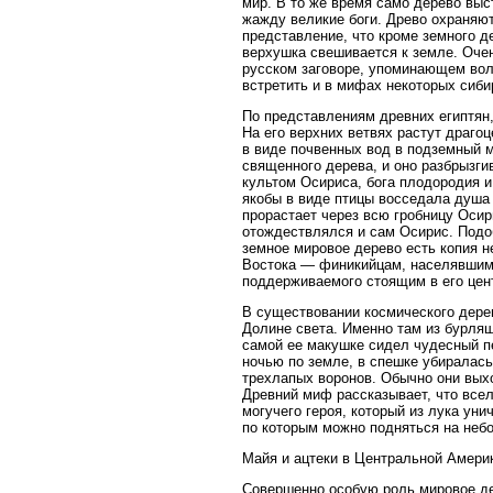
мир. В то же время само дерево вы
жажду великие боги. Древо охраняют
представление, что кроме земного д
верхушка свешивается к земле. Очен
русском заговоре, упоминающем вол
встретить и в мифах некоторых сиби
По представлениям древних египтян,
На его верхних ветвях растут драг
в виде почвенных вод в подземный м
священного дерева, и оно разбрызги
культом Осириса, бога плодородия и
якобы в виде птицы восседала душа 
прорастает через всю гробницу Осир
отождествлялся и сам Осирис. Подоб
земное мировое дерево есть копия н
Востока — финикийцам, населявшим 
поддерживаемого стоящим в его цен
В существовании космического дере
Долине света. Именно там из бурля
самой ее макушке сидел чудесный пе
ночью по земле, в спешке убиралась
трехлапых воронов. Обычно они вых
Древний миф рассказывает, что всел
могучего героя, который из лука ун
по которым можно подняться на небо
Майя и ацтеки в Центральной Амери
Совершенно особую роль мировое де