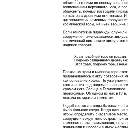
сближены с ними по своему значени
воплощением верховного бога, а по
объяснить, почему возводили пирам
контактов с древними египтянами. И
циклопических каменных сооружения
космической горы, на чьей вершине
Если египетские пирамиды служили 
сооружения, именовавшиеся зиккура
космический символизм зиккуратов в
надписи говорят:
Храм подобный горе он воздвиг;
Подобно священному дереву без
Этот храм, подобно горе, в небе
Поскольку храм и мировая гора ото
приравнивалось к акту сотворения м
как основание храма. По уже упомин
хаотических вод поднялся первохолм
храмом бога Солнца в Гелиополисе. 
первохолме. Об одном из них в IV в.
лежала во мраке и темноте».
Подобные же легенды бытовали в Тиб
было большое озеро. Когда один из т
чтобы определить счастливое место.
соорудили вокруг него остров, приг
каменная плита, замыкавшая, по уве
поднимали и бросали в дыру жертвы