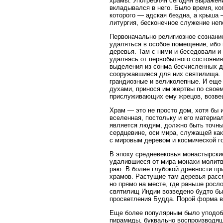
храмы. Употребляя сегодня выражен
вкладывался в него. Было время, ко
которого — адская бездна, а крыша 
литургия, бесконечное служение не
Первоначально религиозное сознани
удаляться в особое помещение, ибо
деревья. Там с ними и беседовали и
удаляясь от первобытного состояни
выделения из сонма бесчисленных ду
сооружавшиеся для них святилища. 
грандиозные и великолепные. И еще
духами, принося им жертвы по своем
прислуживающих ему жрецов, возве
Храм — это не просто дом, хотя бы 
вселенная, постольку и его матери
является людям, должно быть точны
сердцевине, оси мира, служащей ка
с мировым деревом и космической г
В эпоху средневековья монастырские
удалившиеся от мира монахи молитв
раю. В более глубокой древности п
храмов. Растущие там деревья расс
но прямо на месте, где раньше росл
святилищ Индии возведено будто бы 
просветления Будда. Порой форма в
Еще более популярным было уподобл
пирамиды, буквально воспроизводящ