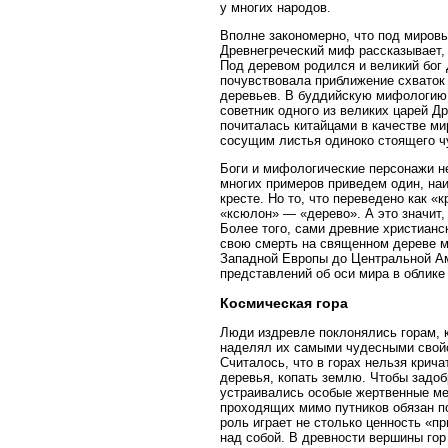
у многих народов.
Вполне закономерно, что под мировы
Древнегреческий миф рассказывает,
Под деревом родился и великий бог
почувствовала приближение схваток 
деревьев. В буддийскую мифологию 
советник одного из великих царей Д
почиталась китайцами в качестве ми
сосущим листья одиноко стоящего ч
Боги и мифологические персонажи не
многих примеров приведем один, наи
кресте. Но то, что переведено как «
«ксюлон» — «дерево». А это значит,
Более того, сами древние христианс
свою смерть на священном дереве м
Западной Европы до Центральной Ам
представлений об оси мира в облике
Космическая гора
Люди издревле поклонялись горам, 
наделял их самыми чудесными свойс
Считалось, что в горах нельзя крич
деревья, копать землю. Чтобы задобр
устраивались особые жертвенные мес
проходящих мимо путников обязан по
роль играет не столько ценность «п
над собой. В древности вершины гор