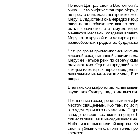
По всей Центральной и Восточной А
мира — это мифическая гора Меру, р
не просто считалась центром космос
Меру. Буддистами она нередко изоб
описывали в облике пестика лотоса,
есть в конечном счете тому же миро
меняются местами, создавая впечатл
Меру как о круглой или четырехгран
разнообразных предметах буддийско
Четыре грани приписывались мифиче
мировой реке, питавшей своими вод
Меру: ее четыре реки по своему см
омывают мир. Одно из преданий глас
каждый из которых через определен
появлением на небе семи солнц. В к
опора.
В алтайской мифологии, испытавшей
звучит как Сумеру, под этим именем
Поклонение горам, реальным и мифи
местом священным, ибо там, по их п
это удел мрачного начала инь. С др
западе, севере, востоке и в центре
существовавшая и находившаяся на 
Неба лично приносили ей жертвы. Ка
свой глубокий смысл: пять точек пр
космоса.