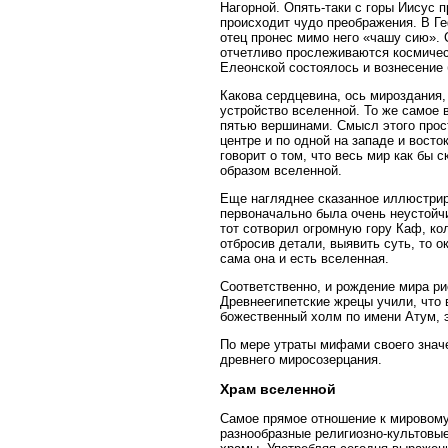
Нагорной. Опять-таки с горы Иисус п
происходит чудо преображения. В Ге
отец пронес мимо него «чашу сию». 
отчетливо прослеживаются космическ
Елеонской состоялось и вознесение 
Какова сердцевина, ось мироздания,
устройство вселенной. То же самое в
пятью вершинами. Смысл этого прост.
центре и по одной на западе и восто
говорит о том, что весь мир как бы
образом вселенной.
Еще нагляднее сказанное иллюстрир
первоначально была очень неустойч
тот сотворил огромную гору Каф, 
отбросив детали, выявить суть, то о
сама она и есть вселенная.
Соответственно, и рождение мира ри
Древнеегипетские жрецы учили, что 
божественный холм по имени Атум, э
По мере утраты мифами своего знач
древнего миросозерцания.
Храм вселенной
Самое прямое отношение к мировому
разнообразные религиозно-культовые