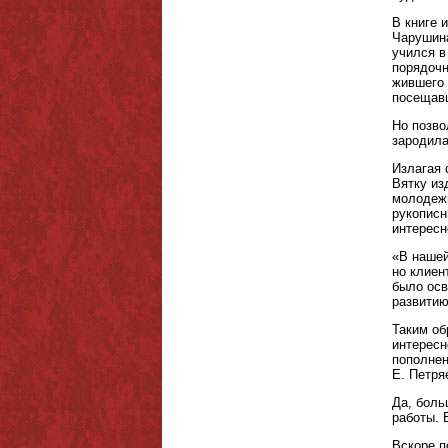
В книге 
Чарушина
учился в
порядочн
жившего 
посещавш
Но позво
зародила
Излагая 
Вятку из
молодежь
рукописн
интересн
«В нашей
но клиен
было осв
развитию
Таким об
интересн
пополнен
Е. Петря
Да, боль
работы. 
Вскоре п