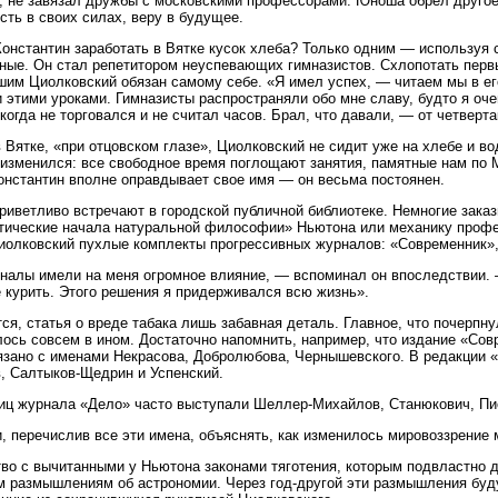
, не завязал дружбы с московскими профессорами. Юноша обрел другое,
сть в своих силах, веру в будущее.
Константин заработать в Вятке кусок хлеба? Только одним — используя 
ые. Он стал репетитором неуспевающих гимназистов. Схлопотать первы
им Циолковский обязан самому себе. «Я имел успех, — читаем мы в ег
 этими уроками. Гимназисты распространяли обо мне славу, будто я оч
икогда не торговался и не считал часов. Брал, что давали, — от четверта
в Вятке, «при отцовском глазе», Циолковский не сидит уже на хлебе и в
 изменился: все свободное время поглощают занятия, памятные нам по 
онстантин вполне оправдывает свое имя — он весьма постоянен.
иветливо встречают в городской публичной библиотеке. Немногие заказ
ические начала натуральной философии» Ньютона или механику профе
иолковский пухлые комплекты прогрессивных журналов: «Современник»,
налы имели на меня огромное влияние, — вспоминал он впоследствии. —
 курить. Этого решения я придерживался всю жизнь».
ся, статья о вреде табака лишь забавная деталь. Главное, что почерпн
ось совсем в ином. Достаточно напомнить, например, что издание «Со
язано с именами Некрасова, Добролюбова, Чернышевского. В редакции 
, Салтыков-Щедрин и Успенский.
иц журнала «Дело» часто выступали Шеллер-Михайлов, Станюкович, Пи
, перечислив все эти имена, объяснять, как изменилось мировоззрение
во с вычитанными у Ньютона законами тяготения, которым подвластно д
 размышлениям об астрономии. Через год-другой эти размышления буд