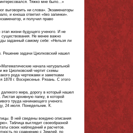
 интересовался. Тяжко мне было...»
мог выговорить ни слова». Экзаменаторы
ало, и юноша ответил «без запинки».
кзаменатор, и получил право
 этап жизни будущего ученого. И не
м существования. Не менее важно
ажды заданный самому себе: «Нельзя ли
м. Решение задачи Циолковский нашел
 «Математические начала натуральной
ни же Циолковский чертит схемы
такого рода чертежами и заметками
 1878 г. Воскресенье. Рязань. С этого
 далекого мира, дорогу в который нашел
. Листая архивную папку, в которой
ивого труда начинающего ученого.
у, 24 июля. Понедельник. К.
лицы. В ней сведены воедино описания
орю». Таблица выглядит своеобразной
таты своих наблюдений и расчетов.
тность по сравнению с Землей, по