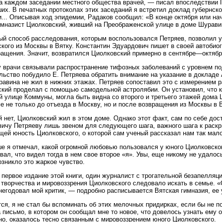
а каждом заседании местного общества врачей, — писал впоследствии 
их. В печатных протоколах этих заседаний я встретил доклад губернско
... Описывая ход эпидемии, Радаков сообщил: «В конце октября или на
мназист Циолковский, живший на Преображенской улице в доме Шуравин
й способ расследования, которым воспользовался Петряев, позволил у
кого из Москвы в Вятку. Константин Эдуардович пишет в своей автобиог
ращения. Значит, возвратился Циолковский примерно в сентябре—октябр
у врачи связывали распространение тифозных заболеваний с уровнем п
льство побудило Е. Петряева обратить внимание на указание в докладе 
авина не жил в нижних этажах. Петряев сопоставил это с измерением р
кий проделал с помощью самодельной астролябии. Он установил, что ка
 улице Коммуны, могла быть видна со второго и третьего этажей дома 
е не только до отъезда в Москву, но и после возвращения из Москвы в В
 нет, Циолковский жил в этом доме. Однако этот факт, сам по себе до
ичу Петряеву лишь звеном для следующего шага, важного шага к раскры
ей юность Циолковского, о которой сам ученый рассказал нам так мало
е я отмечал, какой огромной любовью пользовался у юного Циолковског
вал, что видел тогда в нем свое второе «я». Увы, еще никому не удалос
озникло это жаркое чувство.
 первое издание этой книги, один журналист с трогательной безапелляц
 творчества и мировоззрения Циолковского следовало искать в семье. «О
негодовал мой критик, — подробно расписывается Вятская гимназия, ее 
ся, я не стал бы вспоминать об этих мелочных придирках, если бы не 
 письмо, в котором он сообщал мне то новое, что довелось узнать ему о
но, оказалось тесно связанным с мировоззрением юного Циолковского.