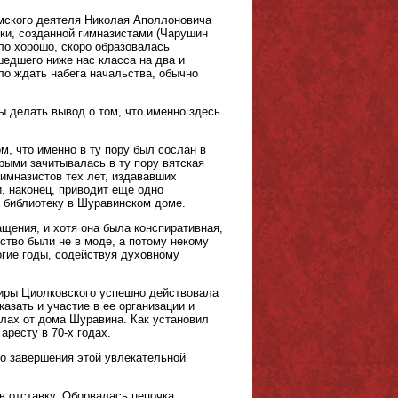
емского деятеля Николая Аполлоновича
ки, созданной гимназистами (Чарушин
шло хорошо, скоро образовалась
едшего ниже нас класса на два и
ло ждать набега начальства, обычно
бы делать вывод о том, что именно здесь
м, что именно в ту пору был сослан в
рыми зачитывалась в ту пору вятская
имназистов тех лет, издававших
и, наконец, приводит еще одно
 библиотеку в Шуравинском доме.
щения, и хотя она была конспиративная,
ство были не в моде, а потому некому
гие годы, содействуя духовному
ртиры Циолковского успешно действовала
азать и участие в ее организации и
алах от дома Шуравина. Как установил
аресту в 70-х годах.
го завершения этой увлекательной
в отставку. Оборвалась цепочка,