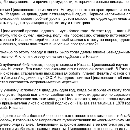
с, богослужение... и прочие премудрости, которыми я раньше никогда не
жение Циолковского не из легких. Не мудрено, что он «растерялся и не 
ь. Усадили на диван, дали пятиминутный отдых. Нервное напряжение сп
олковский провел пробный урок в пустом классе, где сидел один лишь э
ать в уездных училищах арифметику и геометрию.
 Циолковский прожил недолго — чуть более года. Но этот год — важный
отому, что он сумел, наконец, получить профессию, ставшую источнико
именно в Рязани молодой человек приблизился к ответу на вопрос, одн
и машину, чтобы подняться в небесные пространства?»
то-либо по этому поводу в книгах было тогда делом вполне безнадежны
тельно. А ключи к ответу он начал подбирать в Рязани.
й публичной библиотеке, перед отъездом в Рязань, Циолковский изучал
и» Ньютона. Эта книга познакомила его с небесной механикой. В Ряза
й системы, старательно вырисовывая орбиты планет. Девять листков с 
 в Архиве Академии наук СССР. На одном пометка Циолковского: «8 июля
стал составлять астрономические чертежи».
 ученому исполнился двадцать один год, когда он изобразил карту того
т спустя. Первый шаг в мир, свободный от тяжести, достаточно серьезен
астрономические заметки молодого Циолковского, видишь плоды вдумч
 примечателен лист с краткой подписью: «Начата эта таблица в 1878 год
кий. Рязань».
, Циолковский с большой серьезностью отнесся к составлению этой таб
ровов», к которым мог направиться путешественник по «космическому м
целого ряда планет. Начинающий астроном заносил в ее клеточки резуль
 значки изображают разные планеты. Циолковского интересовала их пло