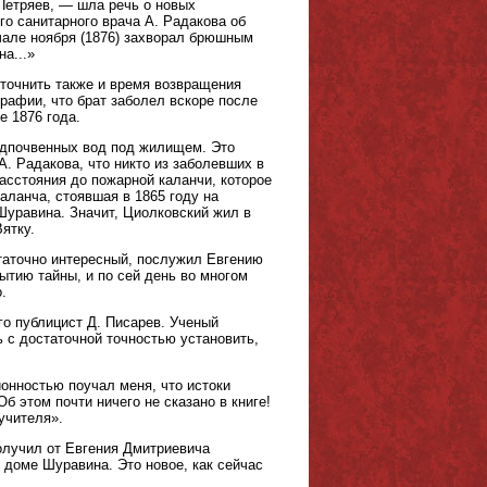
Петряев, — шла речь о новых
го санитарного врача А. Радакова об
чале ноября (1876) захворал брюшным
а...»
точнить также и время возвращения
рафии, что брат заболел вскоре после
е 1876 года.
одпочвенных вод под жилищем. Это
А. Радакова, что никто из заболевших в
асстояния до пожарной каланчи, которое
ланча, стоявшая в 1865 году на
Шуравина. Значит, Циолковский жил в
ятку.
статочно интересный, послужил Евгению
тию тайны, и по сей день во многом
.
о публицист Д. Писарев. Ученый
ь с достаточной точностью установить,
ионностью поучал меня, что истоки
б этом почти ничего не сказано в книге!
учителя».
получил от Евгения Дмитриевича
 доме Шуравина. Это новое, как сейчас