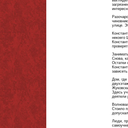
выглядел
загрязне
интересн
Разочаро
чиновник
улице. Э
Констант
некоего 
Констант
проверят
Занимать
Снова, к
Остатки 
Констант
зависеть
Дом, где
двухэтаж
Жуковски
Здесь уч
деятели 
Волновал
Стоило п
допускал
Люди, пр
самоучке