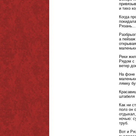
привязыв
и тихо к
Когда пр
покидала
Рязань...
Разбрызг
а пейзаж
открывая
маленьки
Реки жил
Рядом с 
ветер до
На фоне 
маленьки
лямку бу
Красавиц
штабеля 
Как ни с
полз он 
отдыхал,
ночью: с
труб.
Вот и Ря