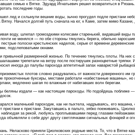
авшая семью к Вятке. Эдуард Игнатьевич решил возвратиться в Рязань.
оротать последние годы.
ошел лед и схлынули вешние воды, зычно прогудел подле пристани неб
 Вятку. Начался долгий путь сначала на юг, к Каме, затем мимо Казани,
ивая воду, шлепал громоздкими колесами старенький, видавший виды па
 почти не менялся — по обе стороны тянулись берега, обильно заросши
 пестрые полоски крестьянских наделов, серые от времени деревенски
ми, подслеповатыми окнами.
и привычной размеренной жизнью. По течению тянулись плоты. На них 
шалашами трепетали на ветру после постирушек разноцветные тряпки. 
носил иногда до палубы парохода аппетитный запах наваристой рыбацкой
приземистых плотов словно раздувались от важности доверенного им гр
е прокопченные буксиры, местами работали «кабестанные машины», но
рлаки, медленно шагая по влажным от набегавших волн берегам.
ы беляны издали — как настоящие пароходы. Но подойдешь поближе — 
досок.
тарался маленький пароходик, как ни пыхтела, надрываясь, его машина,
от пристани к пристани. Закутавшись в пальто, зябко поеживаясь, Циолк
 наблюдая за рекой, любуясь проплывавшими перед глазами пейзажами
уда объявляли о себе друг другу светлячками сигнальных фонарей и ог
зань. Неласково приняли Циолковских родные места. То, что в Вятке ка