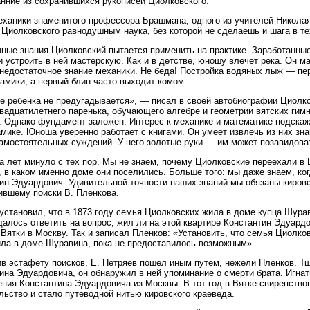
нние из сохранившихся рукописей Циолковского.
еханики знаменитого профессора Брашмана, одного из учителей Никола
 Циолковского равнодушным наука, без которой не сделаешь и шага в т
ные знания Циолковский пытается применить на практике. Заработанные
и устроить в ней мастерскую. Как и в детстве, юношу влечет река. Он м
недостаточное знание механики. Не беда! Постройка водяных лыж — пер
амики, а первый блин часто выходит комом.
 ребенка не предугадывается», — писал в своей автобиографии Циолко
вадцатилетнего паренька, обучающего алгебре и геометрии вятских гим
 Однако фундамент заложен. Интерес к механике и математике подскаже
мике. Юноша уверенно работает с книгами. Он умеет извлечь из них зн
амостоятельных суждений. У него золотые руки — им может позавидова
а лет минуло с тех пор. Мы не знаем, почему Циолковские переехали в 
, в каком именно доме они поселились. Больше того: мы даже знаем, ког
ин Эдуардович. Удивительной точности наших знаний мы обязаны кировс
вшему поиски В. Пленкова.
установил, что в 1873 году семья Циолковских жила в доме купца Шура
далось ответить на вопрос, жил ли на этой квартире Константин Эдуардов
 Вятки в Москву. Так и записал Пленков: «Установить, что семья Циолко
ла в доме Шуравина, пока не предоставилось возможным».
в эстафету поисков, Е. Петряев пошел иным путем, нежели Пленков. Т
ина Эдуардовича, он обнаружил в ней упоминание о смерти брата. Игнати
ния Константина Эдуардовича из Москвы. В тот год в Вятке свирепствов
льство и стало путеводной нитью кировского краеведа.