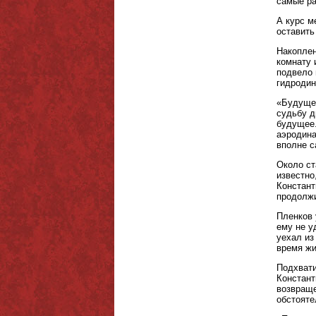
самые ра
А курс м
оставить
Накоплен
комнату 
подвело 
гидродин
«Будущее
судьбу д
будущее.
аэродина
вполне с
Около ст
известно
Констант
продолжи
Пленков 
ему не у
уехал из
время жи
Подхвати
Констант
возвраще
обстояте