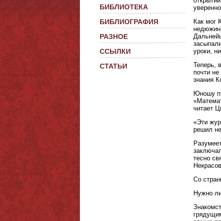
открытий
БИБЛИОТЕКА
уверенно
Как мог 
БИБЛИОГРАФИЯ
недюжинн
Дальнейш
РАЗНОЕ
засыпали
уроки, н
ССЫЛКИ
Теперь, 
СТАТЬИ
почти не
знания К
Юношу пр
«Математ
читает Ц
«Эти жур
решил не
Разумеет
заключал
тесно св
Некрасов
Со стран
Нужно ли
Знакомст
грядущим