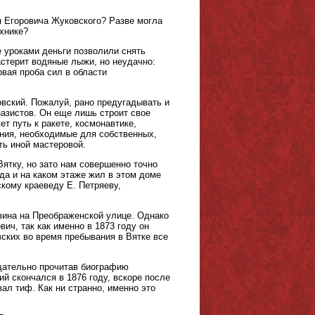
я Егоровича Жуковского? Разве могла
ехнике?
 уроками деньги позволили снять
астерит водяные лыжи, но неудачно:
вая проба сил в области
вский. Пожалуй, рано предугадывать и
назистов. Он еще лишь строит свое
т путь к ракете, космонавтике,
ания, необходимые для собственных,
ть иной мастеровой.
Вятку, но зато нам совершенно точно
да и на каком этаже жил в этом доме
кому краеведу Е. Петряеву,
вина на Преображенской улице. Однако
ич, так как именно в 1873 году он
вских во время пребывания в Вятке все
щательно прочитав биографию
й скончался в 1876 году, вскоре после
ал тиф. Как ни странно, именно это