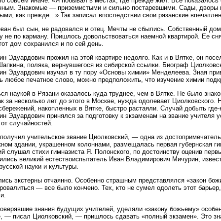
о совсем иначе. «Я побывал в местах, где прежде жил. Все показалось
нным. Знакомые — приземистыми и сильно постаревшими. Сады, дворы и
ыми, как прежде...» Так записал впоследствии свои рязанские впечатле
ван был сын, не радовался и отец. Мечты не сбылись. Собственный дом
у не по карману. Пришлось довольствоваться наемной квартирой. Ее сн
тот дом сохранился и по сей день.
ин Эдуардович прожил на этой квартире недолго. Как и в Вятке, он посе
Шапкина, поляка, вернувшегося из сибирской ссылки. Биограф Циолковск
ин Эдуардович изучал в ту пору «Основы химии» Менделеева. Зная при
ь любое печатное слово, можно предположить, что изучение химии под
ся наукой в Рязани оказалось куда труднее, чем в Вятке. Не было знако
ак за несколько лет до этого в Москве, нужда одолевает Циолковского. Н
сбережений, накопленных в Вятке, быстро растаяли. Случай добыть где-
ин Эдуардович принялся за подготовку к экзаменам на звание учителя 
 от случайностей.
 получил учительское звание Циолковский, — одна из достопримечател
ном здании, украшенном колоннами, размещалась первая губернская гим
й слушал стихи гимназиста Я. Полонского, по достоинству оценив перв
ились великий естествоиспытатель Иван Владимирович Мичурин, извест
русской науки и культуры.
ись экстерны отчаянно. Особенно страшным представлялся «закон божий
ровалиться — все было кончено. Тех, кто не сумел одолеть этот барье
и.
оверявшие знания будущих учителей, уделяли «закону божьему» особенн
, — писал Циолковский, — пришлось сдавать «полный экзамен». Это зн