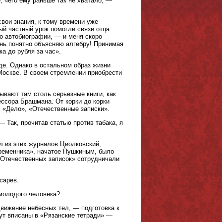
 чего ему раньше так не хватало, —
свои знания, к тому времени уже
й частный урок помогли связи отца.
о автобиографии, — и меня скоро
ень понятно объясняю алгебру! Принимая
ка до рубля за час».
оде. Однако в остальном образ жизни
Москве. В своем стремлении приобрести
ывают там столь серьезные книги, как
ссора Брашмана. От корки до корки
 «Дело», «Отечественные записки».
 Так, прочитав статью против табака, я
ул из этих журналов Циолковский,
временника», начатое Пушкиным, было
«Отечественных записок» сотрудничали
сарев.
 молодого человека?
вижение небесных тел, — подготовка к
ут вписаны в «Рязанские тетради» —