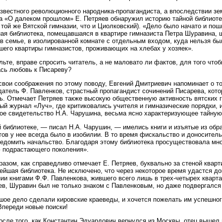
известного революционного народника-пропагандиста, а впоследствии з
 «О далеком прошлом» Е. Петряев обнаружил историю тайной библиоте
 той же Вятской гимназии, что и Циолковский). «Дело было начато и по
ая библиотека, помещавшаяся в квартире гимназиста Петра Шуравина, ш
в семье, в изолированной комнате с отдельным входом, куда нельзя бы
его квартиры гимназистов, проживающих на хлебах у хозяек».
льте, вправе спросить читатель, а не маловато ли фактов, для того что
сь любовь к Писареву?
свои соображения по этому поводу, Евгений Дмитриевич напоминает о то
датель Ф. Павленков, страстный пропагандист сочинений Писарева, кото
. Отмечает Петряев также высокую общественную активность вятских г
ый журнал «Луч», где критиковались учителя и гимназические порядки, 
ое свидетельство Н.А. Чарушина, весьма ясно характеризующее тайную
 библиотеке, — писал Н.А. Чарушин, — имелись книги и изъятые из обра
тов у нее всегда было в изобилии. В то время фискальство и доноситель
едомить начальство. Благодаря этому библиотека просуществовала мно
 подрастающего поколения».
разом, как справедливо отмечает Е. Петряев, буквально за стеной ква
ейшая библиотека. Не исключено, что через некоторое время удастся док
ии книгами Ф.Ф. Павленкова, жившего всего лишь в трех-четырех кварт
ев, Шуравин был не только знаком с Павленковым, но даже подвергался 
шое дело сделали кировские краеведы, и хочется пожелать им успешно
Впереди новые поиски!
осле того, как Константин Эдуардович вернулся из Москвы, отец вышел 