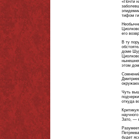
«Почти н
заболевш
эпидемии
тифом ги
Необычны
Циолковс
его возв
В ту пор
обстояте
доме Шур
Циолковс
нынешней
этом дом
Сомнений
Дмитриев
окружающ
Чуть выш
подчерки
откуда в
Критикуя
научного
Зато, — 
Разумеет
Петряева
будет яс