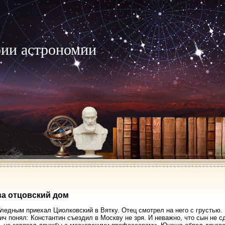
рии астрономии
ва отцовский дом
ледным приехал Циолковский в Вятку. Отец смотрел на него с грустью.
ич понял: Константин съездил в Москву не зря. И неважно, что сын не