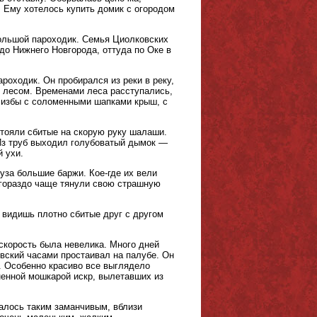
 Ему хотелось купить домик с огородом
ольшой пароходик. Семья Циолковских
 до Нижнего Новгорода, оттуда по Оке в
роходик. Он пробирался из реки в реку,
е лесом. Временами леса расступались,
е избы с соломенными шапками крыш, с
стояли сбитые на скорую руку шалаши.
Из труб выходил голубоватый дымок —
 ухи.
уза большие баржи. Кое-где их вели
 гораздо чаще тянули свою страшную
видишь плотно сбитые друг с другом
 скорость была невелика. Много дней
овский часами простаивал на палубе. Он
. Особенно красиво все выглядело
ненной мошкарой искр, вылетавших из
залось таким заманчивым, вблизи