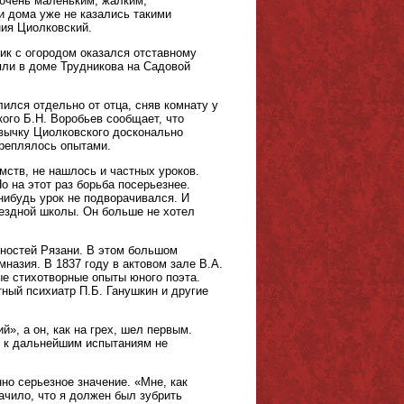
 очень маленьким, жалким,
 дома уже не казались такими
ния Циолковский.
ик с огородом оказался отставному
яли в доме Трудникова на Садовой
лился отдельно от отца, сняв комнату у
ого Б.Н. Воробьев сообщает, что
вычку Циолковского досконально
креплялось опытами.
мств, не нашлось и частных уроков.
о на этот раз борьба посерьезнее.
нибудь урок не подворачивался. И
уездной школы. Он больше не хотел
ьностей Рязани. В этом большом
назия. В 1837 году в актовом зале В.А.
ые стихотворные опыты юного поэта.
ный психиатр П.Б. Ганушкин и другие
», а он, как на грех, шел первым.
р, к дальнейшим испытаниям не
о серьезное значение. «Мне, как
ачило, что я должен был зубрить