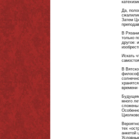
катехизи
Да, поло
сжалилис
Затем Ци
преподав
В Рязани
только п
другое: 
изобрест
Искать ч
самостоя
В Вятско
философи
солнечно
хранятся
времени 
Будущему
много ле
сложены 
Особенно
Циолковс
Вероятно
тех «ост
анкетой 
Условные