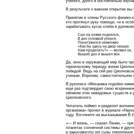
ученого, долго и обстоятельно изуч
В результате о важном открытии мы 
Принятие в члены Русского физико-
кто протянул руку помощи, «и в осо
зарабатывать кусок хлеба в далеком 
Сын на ножки поднялся,
В дно головкой уперся,
Понатужился немножко:
«Как бы здесь на двор окошко
Нам проделать?» — молвил он,
Вышиб дно и вышел вон.
Да, окно в окружающий мир было про
героическому периоду жизни Циолков
победой. Ведь на сей раз Циолковск
ученым. Впрочем, самостоятельное 
В рукописи «Механика подобно изме
еще раз подтвердил свою искреннюю
обликом этих неведомых существ и 
Циолковского.
Читатель поймет и разделит волнени
организма» прочел в журнале «Наука
году. Взгляните на высказывания В.
«— И жизнь, — сказал Ленин, — при
планетах солнечной системы и друг
в
зависимости от силы тяготения