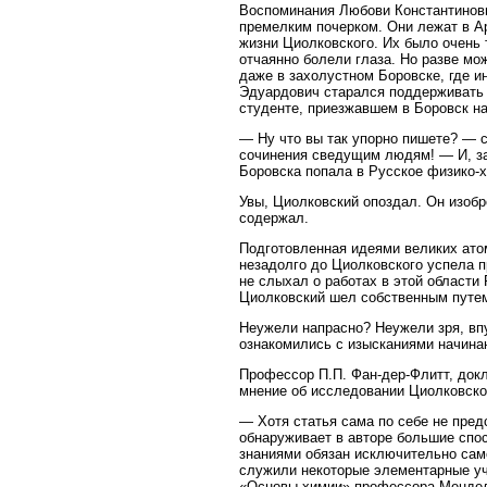
Воспоминания Любови Константиновн
премелким почерком. Они лежат в А
жизни Циолковского. Их было очень 
отчаянно болели глаза. Но разве мо
даже в захолустном Боровске, где 
Эдуардович старался поддерживать 
студенте, приезжавшем в Боровск н
— Ну что вы так упорно пишете? — 
сочинения сведущим людям! — И, заб
Боровска попала в Русское физико-
Увы, Циолковский опоздал. Он изобр
содержал.
Подготовленная идеями великих атом
незадолго до Циолковского успела пр
не слыхал о работах в этой области 
Циолковский шел собственным путем, 
Неужели напрасно? Неужели зря, вп
ознакомились с изысканиями начина
Профессор П.П. Фан-дер-Флитт, докл
мнение об исследовании Циолковског
— Хотя статья сама по себе не пред
обнаруживает в авторе большие спос
знаниями обязан исключительно сам
служили некоторые элементарные уч
«Основы химии» профессора Мендел