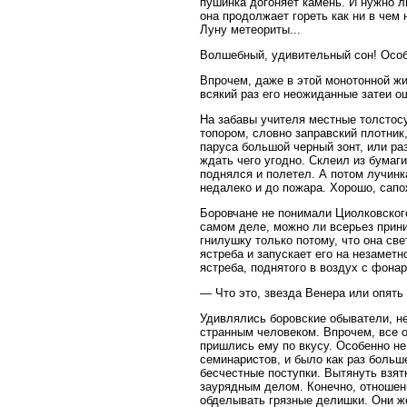
пушинка догоняет камень. И нужно л
она продолжает гореть как ни в че
Луну метеориты...
Волшебный, удивительный сон! Особ
Впрочем, даже в этой монотонной жи
всякий раз его неожиданные затеи 
На забавы учителя местные толстос
топором, словно заправский плотник
паруса большой черный зонт, или ра
ждать чего угодно. Склеил из бумаг
поднялся и полетел. А потом лучинк
недалеко и до пожара. Хорошо, сапо
Боровчане не понимали Циолковского
самом деле, можно ли всерьез прини
гнилушку только потому, что она све
ястреба и запускает его на незаметн
ястреба, поднятого в воздух с фона
— Что это, звезда Венера или опять
Удивлялись боровские обыватели, н
странным человеком. Впрочем, все о
пришлись ему по вкусу. Особенно н
семинаристов, и было как раз больш
бесчестные поступки. Вытянуть взят
заурядным делом. Конечно, отношен
обделывать грязные делишки. Они же