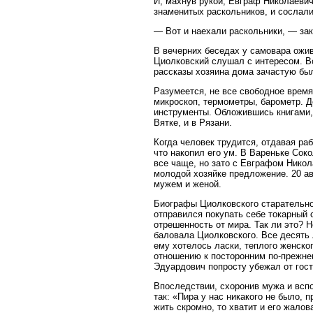
И, махнув рукой, Евграф Николаевич
знаменитых раскольников, и сослал
— Вот и наехали раскольники, — зак
В вечерних беседах у самовара ожи
Циолковский слушал с интересом. Вс
рассказы хозяина дома зачастую бы
Разумеется, не все свободное время
микроскоп, термометры, барометр. 
инструменты. Обложившись книгами, 
Вятке, и в Рязани.
Когда человек трудится, отдавая раб
что накопил его ум. В Вареньке Со
все чаще, но зато с Евграфом Нико
молодой хозяйке предложение. 20 ав
мужем и женой.
Биографы Циолковского старательно
отправился покупать себе токарный 
отрешенность от мира. Так ли это? 
баловала Циолковского. Все десять 
ему хотелось ласки, теплого женско
отношению к посторонним по-прежнем
Эдуардович попросту убежал от госте
Впоследствии, схоронив мужа и всп
так: «Пира у нас никакого не было, 
жить скромно, то хватит и его жалов