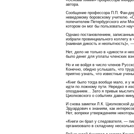
автора.
Сообщение профессора П.П. Фан-де
неведомому боровскому учителю. «О
попечителем Петербургского или Моск
котором он мог бы пользоваться на
Однако постановлением, записанным
избрали провинциального коллегу в ч
(наивная дикость и неопытность)», 
Нет, дело не только в «дикости и н
было денег для уплаты членских взн
Но и не войдя в число членов Русск
Конечно, обидно услышать, что труды
приятно узнать, что известные учен
«Книг было тогда вообще мало, и у 
идти по ложному пути. Нередко я изо
опозданием... Зато я привык мыслит
Циолковского о событиях давно мин
И снова заметки Л.К. Циолковской д
Эдуардович к знаниям, как интересо
Нет, вопреки утверждениям некоторы
«Книги он брал у следователя, — пи
организовало в складчину несколько