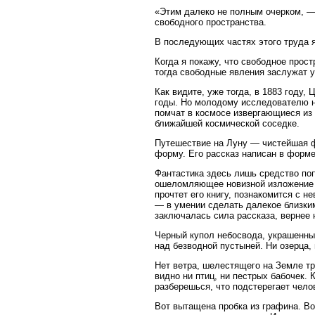
«Этим далеко не полным очерком, 
свободного пространства.
В последующих частях этого труда 
Когда я покажу, что свободное прост
тогда свободные явления заслужат у
Как видите, уже тогда, в 1883 году
годы. Но молодому исследователю н
помчат в космосе извергающиеся из 
ближайшей космической соседке.
Путешествие на Луну — чистейшая ф
форму. Его рассказ написан в форме
Фантастика здесь лишь средство поп
ошеломляющее новизной изложение и
прочтет его книгу, познакомится с 
— в умении сделать далекое близки
заключалась сила рассказа, вернее 
Черный купол небосвода, украшенны
над безводной пустыней. Ни озерца, н
Нет ветра, шелестящего на Земле т
видно ни птиц, ни пестрых бабочек. 
разберешься, что подстерегает чело
Вот вытащена пробка из графина. Во