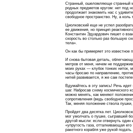
Странный, ошеломляюще странный ми
родных предметов кругом: нет под н
продолжает знакомить нас с удивите
свободное пространство. Ну, а коль 
Циолковский еще не успел разобрат
ее движения, но принцип реактивног
Константин Эдуардович пишет о вза
скорость во столько раз большую с
тела».
Он как бы примеряет это известное
И снова бытовая деталь, облегчающа
метров от меня, ничем не поддержив
моих руках — клубок тонких ниток, 
часы бросаю по направлению, против
нитей развивается, я же сам постеп
Вдумайтесь в эту запись! Речь идет
шаг. Набросав схему космического к
можно менять, как меняют положение
сопротивления (ведь свободное прос
Так, меняя положение ствола пушки,
Пройдет два десятка лет. Циолковск
мог умолчать о пушке, сыгравшей б
другой мысли: если отвернуть один 
«упругость газа, отталкивающая его 
ракетного корабля уже рукой подать