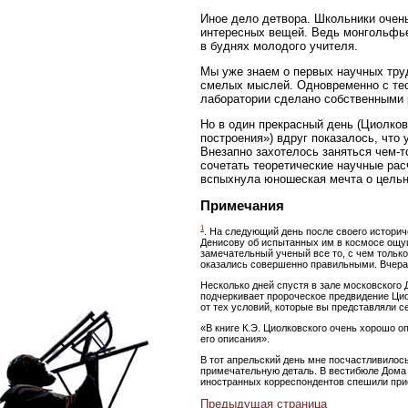
Иное дело детвора. Школьники очень
интересных вещей. Ведь монгольфь
в буднях молодого учителя.
Мы уже знаем о первых научных тру
смелых мыслей. Одновременно с те
лаборатории сделано собственными р
Но в один прекрасный день (Циолков
построения») вдруг показалось, что
Внезапно захотелось заняться чем-т
сочетать теоретические научные рас
вспыхнула юношеская мечта о цельн
Примечания
1
. На следующий день после своего истори
Денисову об испытанных им в космосе ощущ
замечательный ученый все то, с чем только
оказались совершенно правильными. Вчераш
Несколько дней спустя в зале московского
подчеркивает пророческое предвидение Цио
от тех условий, которые вы представляли с
«В книге К.Э. Циолковского очень хорошо о
его описания».
В тот апрельский день мне посчастливилось
примечательную деталь. В вестибюле Дома 
иностранных корреспондентов спешили приоб
Предыдущая страница