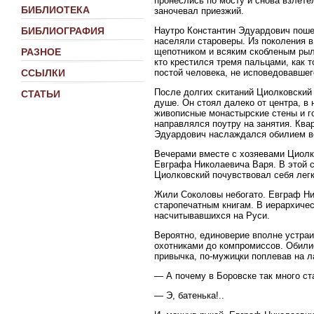
пронеслись по мосту и снова взлете
БИБЛИОТЕКА
заночевал приезжий.
Наутро Константин Эдуардович пошел
БИБЛИОГРАФИЯ
населяли староверы. Из поколения в
щепотником и всяким скобленым рыло
РАЗНОЕ
кто крестился тремя пальцами, как 
постой человека, не исповедовавшег
ССЫЛКИ
После долгих скитаний Циолковский
СТАТЬИ
душе. Он стоял далеко от центра, в 
живописные монастырские стены и го
направлялся поутру на занятия. Ква
Эдуардович наслаждался обилием во
Вечерами вместе с хозяевами Циолк
Евграфа Николаевича Варя. В этой 
Циолковский почувствовал себя легк
Жили Соколовы небогато. Евграф Ни
старопечатным книгам. В иерархичес
насчитывавшихся на Руси.
Вероятно, единоверие вполне устраи
охотниками до компромиссов. Обилие
привычка, по-мужицки поплевав на ла
— А почему в Боровске так много с
— Э, батенька!..