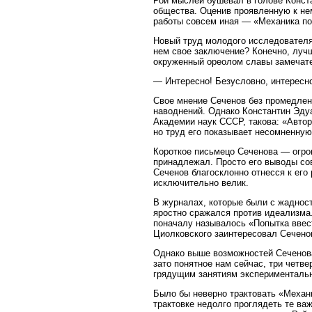
Рой мыслей бушевал в голове Конста
общества. Оценив проявленную к нем
работы совсем иная — «Механика по
Новый труд молодого исследователя 
нем свое заключение? Конечно, лучш
окруженный ореолом славы замечател
— Интересно! Безусловно, интересн
Свое мнение Сеченов без промедлени
наводнений. Однако Константин Эдуа
Академии наук СССР, такова: «Авто
но труд его показывает несомненную 
Короткое письмецо Сеченова — огром
принадлежал. Просто его выводы сов
Сеченов благосклонно отнесся к его
исключительно велик.
В журналах, которые были с жадност
яростно сражался против идеализма
поначалу называлось «Попытка ввес
Циолковского заинтересовал Сечено
Однако выше возможностей Сеченова
зато понятное нам сейчас, три четве
грядущим занятиям эксперименталь
Было бы неверно трактовать «Механи
трактовке недолго проглядеть те в