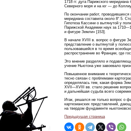
1718 гг. дуга Парижского меридиана
Северного моря и на юг — до Колли
По окончании работ, проводившихся 
меридиана составила около 8°.5. Ст
Гипотеза Кассини о вытянутой у пол
Парижской Академии наук за 1710—1718
и фигуре Земли» [153].
В начале XVIII в. вопрос о фигуре 
представление о вытянутой у полюсо
пользовавшейся в то время всеобщи
распространение во Франции, где г
Это мнение разделяло и подавляюще
учение Ньютона уже завоевало приз
Повышенное внимание к теоретическо
тесно связан с проблемами картограф
определялась тем, какая форма Земл
XVII—XVIII вв. стало решение вопрос
и дальнейшая судьба всего современ
Итак, решался не только вопрос о ф
картезианских представлений, дающ
на твердом фундаменте ньютоновско
Предыдущая страница