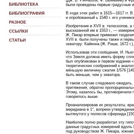
(Дж. Б. Риччьоли, Ф. Бьянкини) и Фр
БИБЛИОТЕКА
были проведены первые градусные и
В ходе этих работ в 1615—1617 гг. В
БИБЛИОГРАФИЯ
и опробованный ь 1540 г. его учени
РАЗНОЕ
Изобретение в XVII в. телескопов, а
высказанной им в 1553 г., — измере
ССЫЛКИ
Ж. Пикар впервые применил геодези
XVII в. были получены также и перв
СТАТЬИ
экватору: Кайенна (Ж. Рише, 1672 г.),
Использовав эти сообщения, И. Ньют
что Земля должна иметь форму сплюс
был опубликован в первом издании «М
теоретических соображений к аналог
ме́ньшую величину сжатия 1/576 [14
быть меньше, чем у экватора.
В таком случае следовало ожидать,
притяжения, обратно пропорциональн
Этому, казалось бы, противоречили 
говорилось выше.
Проанализировав их результаты, врач
меридиана в 1°, вопреки утвержден
вытянутого у полюсов сфероида [150
Наиболее полно разработал эту гипо
данные градусных измерений вдоль 
под руководством Ж. Пикара, южная