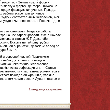
ия вокруг оси Земля имела форму
ерическую форму. Де Меран никого не
и среди французских ученых. Правда,
их работы встречали активное
, будучи состоятельным человеком, мог
ынужден был переехать в Россию, где и
его сторонниками. Тогда же работа
тро на нее отреагировали. Уже в начале
бликована статья Ж.Т. Дезагюйе
ассини. Вскрыв целый ряд грубых
ьнейшей обработке, Дезагюйе вслед за
гуре Земли.
й и северной частей Парижского
ыми наблюдателями с помощью
асколько некритично использовал
шибки из-за рефракции и т. п. Статья
щественности и заставила усомниться в
вством покидал он Францию, увозя с
т, в том числе свою и Лувиля статьи о
Следующая страница