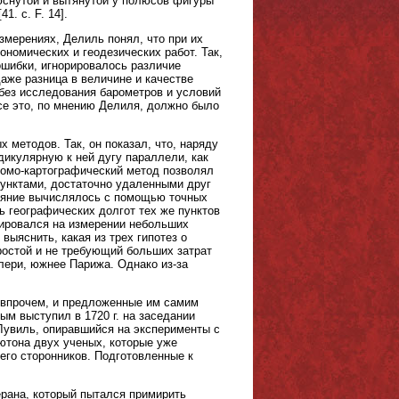
люснутой и вытянутой у полюсов фигуры
1. с. F. 14].
мерениях, Делиль понял, что при их
номических и геодезических работ. Так,
ошибки, игнорировалось различие
аже разница в величине и качестве
без исследования барометров и условий
се это, по мнению Делиля, должно было
методов. Так, он показал, что, наряду
икулярную к ней дугу параллели, как
ономо-картографический метод позволял
унктами, достаточно удаленными друг
тояние вычислялось с помощью точных
ь географических долгот тех же пунктов
зировался на измерении небольших
выяснить, какая из трех гипотез о
ростой и не требующий больших затрат
лери, южнее Парижа. Однако из-за
, впрочем, и предложенные им самим
ым выступил в 1720 г. на заседании
Лувиль, опиравшийся на эксперименты с
ютона двух ученых, которые уже
его сторонников. Подготовленные к
ерана, который пытался примирить