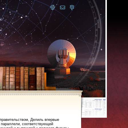
 правительством, Делиль впервые
й параллели, соответствующей