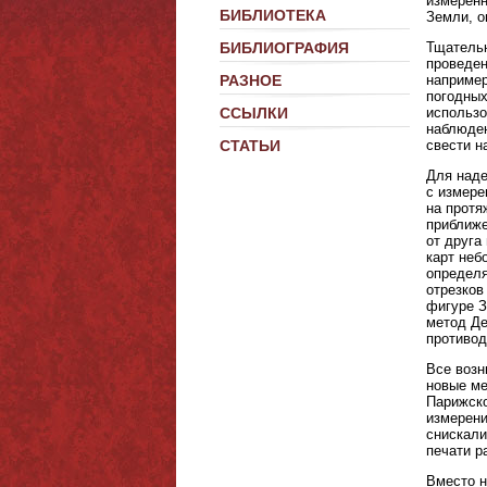
измеренн
БИБЛИОТЕКА
Земли, о
Тщательн
БИБЛИОГРАФИЯ
проведен
например
РАЗНОЕ
погодных
использо
ССЫЛКИ
наблюден
свести н
СТАТЬИ
Для наде
с измере
на протя
приближе
от друга
карт неб
определя
отрезков
фигуре З
метод Де
противод
Все возн
новые ме
Парижско
измерени
снискали
печати р
Вместо н