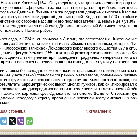
 Ньютона и Кассини [154]. Он утверждал, что до начала своего вращен
го у полюсов сфероида, а затем, начав вращаться, приобрела почти сф
тогда как Делиль и Лувиль все же подорвали доверие к гипотезе Кассин
 достигнуто слишком дорогой для них ценой. Ведь после 1720 г. любые 
ействие со стороны Кассини и его последователей. Шевалье де Лувиль
ть исследования за свой счет, Делиль, не имевший больших средств, в
л начатые в Париже работы.
о отъезда, в 1724 г., он побывал в Англии, где встретился с Ньютоном и 
 фигуре Земли стала известна и английским ньютонианцам, которые быс
в «Философских записках» Лондонского королевского общества была опу
ение о фигуре Земли» [155], в которой резко критиковалась гипотеза К
допущенных этим ученым при проведении градусных измерений и их дал
признал совершенно необоснованным вывод о вытянутой у полюсов фи
ий ученый беспощадно осмеял Кассини, сравнивавшего измерения южно
а без учета разной точности собранных материалов, полученных разн
х инструментов и в разное время года и суток. Было показано также, н
результаты барометрических высот многих пунктов, как он игнорировал о
 окончательно дискредитировала гипотезу Кассини в глазах научной об
 парижских картезианцев. Однако это не помогло Делилю. С горьким чу
далекую неведомую страну драгоценные рукописи неопубликованных рабо
емли.
щая страница
К оглавлению