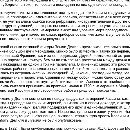
ой дуге того же меридиана в 8.5° для трех гипотез — сферической, сп
н убедился в том, что первая и последняя из них одинаково непригодны [4
о изучив отчеты о выполненных под руководством Кассини градусных из
ии не соблюдались элементарные правила, обязательные для всех астро
, не учитывались ошибки из-за рефракции, инструментальные и другие 
 и других условий, в которых выполнялись измерения, не учитывалась д
ванных инструментов, измерение высот над уровнем моря проводилось 
ия с ними, да и качество самих приборов оставляло желать лучшего. В
а нет полученные Кассини результаты.
жной оценки истинной фигуры Земли Делиль предложил несколько новых 
нием большой дуги меридиана, можно было измерить и такую же перпенд
жении всей Франции, так и за ее пределами. Другой, комплексный астр
нно определить фигуру Земли по измерению расстояния между двумя п
 и лежащими на одной и той же параллели. В линейных мерах это расс
ольших районов, расположенных на одной и той же параллели, а разност
лась из астрономических наблюдений. И, наконец, последний метод ба
 меридиана и параллели. Сравнив их между собой, можно было сразу же 
емли больше соответствует действительности. Именно этот наиболее п
лиль пытался применить на практике, начав в 1720 г. измерения в Монф
ействия Кассини и его сторонников работы пришлось прекратить.
икшие у Делиля сомнения по поводу градусных измерений Кассини, как
тоды проведения таких измерений, он изложил в своем докладе, с котор
й Академии наук. Делиля поддержал его друг и единомышленник Ж.Е. 
ем длины секундного маятника. Новое выступление в защиту учения Нь
 себе репутацию ньютонианцев, вызвала неприкрытую ярость Кассини и 
аботы Делиля и Лувиля не были опубликованы.
их в 1722 г. была опубликована компромиссная статья Ж.Ж. Дорту де М