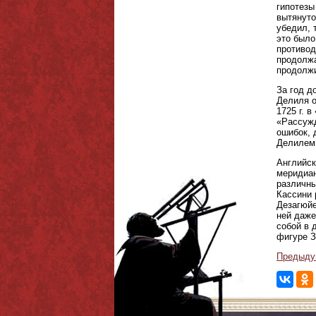
гипотезы
вытянуто
убедил, 
это было
противод
продолжа
продолжи
За год д
Делиля о
1725 г. 
«Рассужд
ошибок, 
Делилем 
Английск
меридиан
различны
Кассини 
Дезагюйе
ней даже
собой в 
фигуре З
Предыду