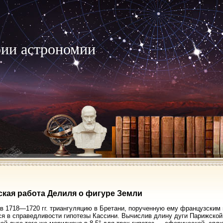
рии астрономии
кая работа Делиля о фигуре Земли
в 1718—1720 гг. триангуляцию в Бретани, порученную ему французским
я в справедливости гипотезы Кассини. Вычислив длину дуги Парижско