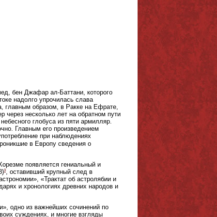
ед, бен Джафар ал-Баттани, которого
оке надолго упрочилась слава
, главным образом, в Ракке на Ефрате,
ер через несколько лет на обратном пути
 небесного глобуса из пяти армилляр.
очно. Главным его произведением
 употребление при наблюдениях
роникшие в Европу сведения о
Хорезме появляется гениальный и
9
8)
, оставивший крупный след в
строномии», «Трактат об астролябии и
дарях и хронологиях древних народов и
и», одно из важнейших сочинений по
воих суждениях, и многие взгляды