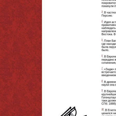
покровител
покинули И
3
. В частн
Персию.
4
. Идея ас
примитивно
наблюдать
направлени
Востока. В
5
. План Ба
где наход
была окруж
было.
6
. В Европ
передано в
сочинения
7
. «Зидж» 
встречает
введением
8
. В древн
науки она 
9
. В Европ
крупнейших
Гогенштауф
таки должн
СПб. 1888
10
. В Егип
ценился ни