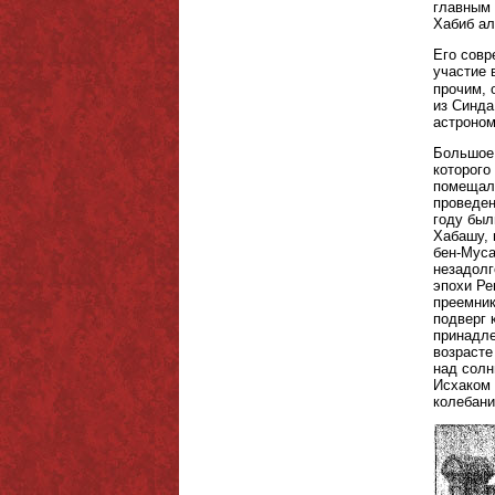
главным 
Хабиб ал
Его совр
участие 
прочим, 
из Синда
астроном
Большое 
которого
помещала
проведен
году был
Хабашу, 
бен-Муса
незадолг
эпохи Ре
преемник
подверг 
принадле
возрасте
над солн
Исхаком 
колебани