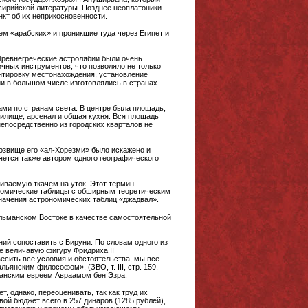
 сирийской литературы. Позднее неоплатоники
нкт об их неприкосновенности.
ем «арабских» и проникшие туда через Египет и
 Древнегреческие астролябии были очень
чных инструментов, что позволяло не только
нтировку местонахождения, установление
ии в большом числе изготовлялись в странах
тами по странам света. В центре была площадь,
нилище, арсенал и общая кухня. Вся площадь
непосредственно из городских кварталов не
прозвище его «ал-Хорезми» было искажено и
яется также автором одного географического
гиваемую ткачем на уток. Этот термин
рономические таблицы с обширным теоретическим
начения астрономических таблиц «джадвал».
ульманском Востоке в качестве самостоятельной
аний сопоставить с Бируни. По словам одного из
е величавую фигуру Фридриха II
есить все условия и обстоятельства, мы все
янским философом». (ЗВО, т. III, стр. 159,
спанским евреем Авраамом бен Эзра.
, однако, переоценивать, так как труд их
ой бюджет всего в 257 динаров (1285 рублей),