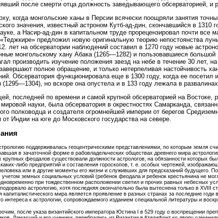
нявший после смерти отца должность заведывающего обсерваторией, и 
поху, когда монгольские ханы в Персии всячески поощряли занятия точн
ского значения, известный астроном Кутб-ад-дин, скончавшийся в 1310 г
науке, а Насир-ад-дин в капитальном труде прорецензировал почти все м
 «Теджкире» предложил новую оригинальную теорию непостоянства луны
12. лет на обсерватории наблюдений составил в 1270 году новые астро
ные монгольскому хану Абака (1265—1282) и пользовавшиеся большой 
гал производить изучение положения звезд на небе в течение 30 лет, на
завершают полное обращение, и только нетерпеливая настойчивость хан
ий. Обсерватория функционировала еще в 1300 году, когда ее посетил
н (1295—1304), но вскоре она опустела и в 133 году лежала в развалинах
й, последней по времени и самой крупной обсерваторией на Востоке, 
 мировой науки, была обсерватория в окрестностях Самарканда, связанн
ого полководца и создателя огромнейшей империи от берегов Средиземн
и от Индии на юге до Московского государства на севере.
ания
астрологию поддерживалась геоцентрическими представлениями, по которым земля сч
авшая в зачаточной форме в рабовладельческих обществах древнего мира астрология
х крупных феодалов существовали должности астрологов, на обязанности которых бы
каких-либо предприятий и составления гороскопов, т. е. особых чертежей, изобража
еловека или в другие моменты его жизни и служивших для предсказаний будущего. По
 учетом земных социальных условий (ребенок феодала и ребенок крестьянина не могл
одновременно при тождественном расположении светил и прочих равных небесных усл
подорвало астрологию, хотя последняя окончательно была вытеснена только в XVIII с
 капиталистического мира является проявление в разных странах за последние годи 
го интереса к астрологии, сопровождаемого изданием специальной литературы и воск
рочим, после указа византийского императора Юстина I в 529 году о воспрещении пр
ков, Дамасций и его ученики, перебрались из Византии в Ктезифонт ко двору саманид