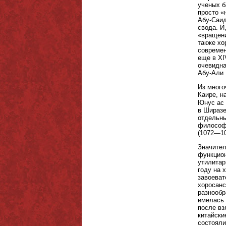
ученых б
просто «
Абу-Саид
свода. И
«вращени
также хо
современ
еще в XI
очевидна
Абу-Али 
Из много
Каире, н
Юнус ас 
в Ширазе
отдельны
философи
(1072—10
Значител
функцион
утилитар
году на 
завоеват
хоросанс
разнообр
имелась 
после вз
китайски
состояли