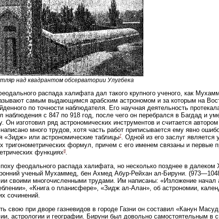
Футляр над квадрантом обсерватории Улугбека
еодального распада халифата дал такого крупного ученого, как Мухамм
азывают самым выдающимся арабским астрономом и за которым на Вост
йденного по точности наблюдателя. Его научная деятельность протекала
ел наблюдения с 847 по 918 год, после чего он перебрался в Багдад и ум
у. Он изготовил ряд астрономических инструментов и считается автором
написано много трудов, хотя часть работ приписывается ему явно ошиб
7
я «Зидж» или астрономические таблицы
. Одной из его заслуг является
х тригонометрических формул, причем с его именем связаны и первые п
8
етрических функциях
.
эпоху феодального распада халифата, но несколько позднее в далеком 
ронний ученый Мухаммед, бен Ахмед Абур-Рейхан ал-Бируни. (973—104
ии своими многочисленными трудами. Им написаны: «Изложение начал а
еблении», «Книга о планисфере», «Зидж ал-Алан», об астрономии, кален
их сочинений.
ть свою при дворе газневидов в городе Газни он составил «Канун Масуд
ии, астрологии и географии. Бируни был довольно самостоятельным в с