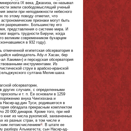
инеролога IX века, Джахиза, он называл
ижности земли свободомыслящий ученый
ния земли при неподвижности небесного
ях по этому поводу отметил, что
 астрономические признаки могут быть
 для разрешения». Большинству его
ея, представления о системе мира. И
мог видеть трудности Бируни, когда
его великим современником бухарцем
скончавшимся в 932 году).
ь отмеченной египетская обсерватория в
ийся наблюдатель Абу-л Хасан, бер
-ал Хакими») и персидская обсерватория
ствованными инструментами. Из
листической струи в арабско-иранской
 сельджукского султана Мелик-шаха
агской обсерватории,
 в других случаях, с определенными
ороскопы и т. п. Ее основали в 1259
споряжению внука Чингизхана и
а Насир-ад-дин Туси, родившегося в
ватория обладала прекрасным комплектом
о 20 000 динаров. Кроме того, при ней
о книг из числа рукописей, захваченных
х из разных стран, в том числе и
11
йским летоисчислением
. В штате ее
му разбору Альмагеста; сын Насир-ад-