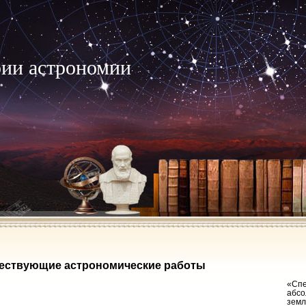
рии астрономии
ествующие астрономические работы
«Спе
абсо
земл