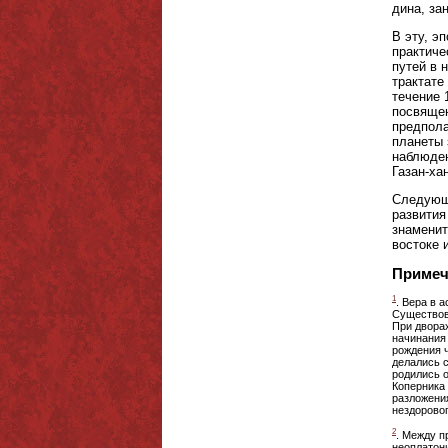
дина, за
В эту, э
практиче
путей в 
трактате
течение 
посвящен
предпола
планеты 
наблюден
Газан-ха
Следующе
развития
знаменит
востоке 
Примеч
1
. Вера в 
Существов
При двора
начинания 
рождения ч
делались с
родились 
Коперника 
разложения
нездорово
2
. Между п
неоплатони