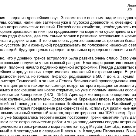
Энге
39.
ия — одна из древнейших наук. Знакомство с внешним видом звездног
уны, солнца, наличием затмений уже в глубокой древности и, очевидно,
ию астрономических понятий. Потребности хозяйства, необходимость и
 ориентироваться по ним при продвижении на море и на суше привели к
ытию ряда фактов, дав тем самым толчок к развитию астрономии в жреч
итая и других стран. В течение очень долгого времени астрономия была т
скусством (или лженаукой) предсказывать по положению небесных све
х людей, будущее целых народов, отдельные природные явления и соб
но, что у древних греков астрология была развита очень слабо. Зато у
строномии получили у них пышный расцвет. Благодаря развитию геометр
ния, положив начало подлинно научной астрономии. Плеяда даровитых
ейших и продуктивных теоретических положений о строении мира. Еще в 
разности земли, но только Пифагор, родившийся в 580 г. до н. э., сумел
Аристарх Самосский, а за ним и Селевк Вавилонский проповедывали нов
 что в центре его находится солнце, вокруг которого вращаются земля и
абыто и воскрешено как новое открытие, но уже с полным научным обос
наменитым Коперником (1473—1543). Аристарх же впервые определил рас
ник крупнейший математик Эратосфен из Киренаики впервые довольно 
ший во II веке до н. э. на островах Эгейского моря Гиппарх Никейский 
атмений, открыл предварение равноденствий и, используя различные на
 компилятивный звездный каталог, зарегистрировав там 1080 звезд. Пр
ых уже базировались теоретические построения, греки наметили путь да
ием всех астрономических работ и энциклопедическим сводом астроном
ельческого греко-римского мира является труд Μεγὰλη Σύνταξις, извест
нный в Александрии в середине II века н. э. Клавдием Птоломеем. В н
ическая система мира, по которой вокруг находившейся в центре непод