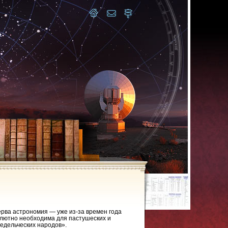
рва астрономия — уже из-за времен года
лютно необходима для пастушеских и
едельческих народов».