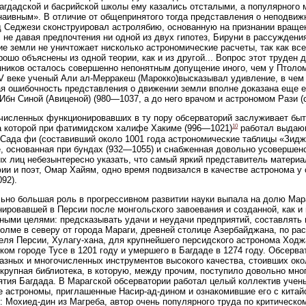
агдадской и басрийской школы ему казались отсталыми, а популярного м
наивным». В отличие от общепринятого тогда представления о неподв
 Седжези сконструировал астролябию, основанную на признании враще
, не давая предпочтения ни одной из двух гипотез, Бируни в рассуждени
е земли не уничтожает нисколько астрономические расчеты, так как все
рошо объяснены из одной теории, как и из другой... Вопрос этот труден
ников осталось совершенно непонятным допущение иного, чем у Птолом
V веке ученый Али ал-Мерракеш (Марокко)высказывал удивление, в чем 
я ошибочность представления о движении земли вполне доказана еще 
Ибн Синой (Авиценой) (980—1037, а до него врачом и астрономом Рази (
численных функционировавших в ту пору обсерваторий заслуживает быт
10
а которой при фатимидском халифе Хакиме (996—1021)
работал выдающ
Сада фи (составивший около 1001 года астрономические таблицы «Зидж
, основанная при бундах (932—1055) и снабженная довольно усовершен
х лиц небезынтересно указать, что самый яркий представитель материа
и и поэт, Омар Хайям, одно время подвизался в качестве астронома у
92).
ьно большая роль в прогрессивном развитии науки выпала на долю Мар
ировавшей в Персии после монгольского завоевания и созданной, как и
ными целями: предсказывать удачи и неудачи предприятий, составлять г
холме в северу от города Мараги, древней столице Азербайджана, по ра
еля Персии, Хулагу-хана, для крупнейшего персидского астронома Ходж
ком городе Тусе в 1201 году и умершего в Багдаде в 1274 году. Обсер
азных и многочисленных инструментов высокого качества, стоивших окол
крупная библиотека, в которую, между прочим, поступило довольно мног
ятия Багдада. В Марагской обсерватории работал целый коллектив учены
е астрономы, приглашенные Насир-ад-дином и ознакомившие его с кита
: Мохиед-дин из Магреба, автор очень популярного труда по критическо