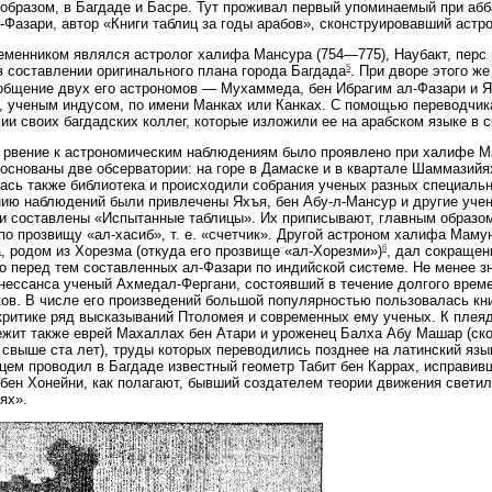
образом, в Багдаде и Басре. Тут проживал первый упоминаемый при абб
-Фазари, автор «Книги таблиц за годы арабов», сконструировавший аст
еменником являлся астролог халифа Мансура (754—775), Наубакт, перс
5
в составлении оригинального плана города Багдада
. При дворе этого ж
общение двух его астрономов — Мухаммеда, бен Ибрагим ал-Фазари и Я
, ученым индусом, по имени Манках или Канках. С помощью переводчик
ии своих багдадских коллег, которые изложили ее на арабском языке в 
рвение к астрономическим наблюдениям было проявлено при халифе М
 основаны две обсерватории: на горе в Дамаске и в квартале Шаммазийя
сь также библиотека и происходили собрания ученых разных специальн
ию наблюдений были привлечены Яхъя, бен Абу-л-Мансур и другие учены
и составлены «Испытанные таблицы». Их приписывают, главным образом
по прозвищу «ал-хасиб», т. е. «счетчик». Другой астроном халифа Ма
6
, родом из Хорезма (откуда его прозвище «ал-Хорезми»)
, дал сокращен
о перед тем составленных ал-Фазари по индийской системе. Не менее з
нессанса ученый Ахмедал-Фергани, состоявший в течение долгого врем
ов. В числе его произведений большой популярностью пользовалась книг
критике ряд высказываний Птоломея и современных ему ученых. К плеяд
жит также еврей Махаллах бен Атари и уроженец Балха Абу Машар (ско
 свыше ста лет), труды которых переводились позднее на латинский язы
цем проводил в Багдаде известный геометр Табит бен Каррах, исправи
бен Хонейни, как полагают, бывший создателем теории движения светил
ях».