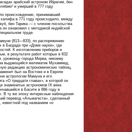
асидах арабский астроном Ибрагим, бен
4
ролябию
и умерший в 777 году.
 по происхождению, принимавший
е халифа в 771 году происходило, между
куб, бен Тарика — с членом посольства
а он ознакомил с методикой индийской
специальном труде.
амуне (813—833), по распоряжению
х в Багдаде при «Доме науки», где
остей. К изготовлению приборов и
е, в результате работ которых в 832
, уроженцу города Мерва, некоему
муна выдающийся математик Мухаммед,
ную редакцию астрономических таблиц,
наменит был на Востоке и в Европе
ени астрологом Мамуна и его
а «О тридцати главах», в которой он
е знаменитых астрономов IX века
нчавшийся в Басите в 886 году в
к. В ту же эпоху интересные наблюдения
вший перевод «Альмагеста», сделанный
, известной под названием «о