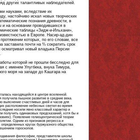
ряд других талантливых наблюдателей.
ыми науками, вследствие их
оду, настойчиво искал новых творческих
атематические познания древности, в
 и на основании проводившихся в
номические таблицы «Зидж-и-Ильхани»,
известностью в Европе. Насир-ад-дин
 протяжении которых, по его словам, все
а заставила почти на ⅔ сократить срок
 и осматривал новый владыка Персии
.
работы которой не прошли бесследно для
ая с именем Улугбека, внука Тимура,
ого моря на западе до Кашгара на
италась находящейся в центре вселенной.
 получила пышное развитие в средние века.
ло выяснение счастливых дней и часов для
ющих расположение небесных светил во время
следние носили явно классовый характер и
и получить одинаковых предсказаний, хотя бы и
овиях). Появление гелиоцентрической теории
толетии. Одним из признаков регресса и
в определенных кругах буржуазного общества
решением гороскопов.
еподавания философии, представители школы
ского государя Хозроя I Ануширвана, который