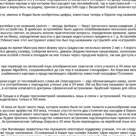
ьствовал наукам и при котором был расцвет как пехлевийской, так и христианской —
ран и вернулись на родину, причем в договор 549 года с Византией Хозрой включил пу
ости, именно в Индии были изобретены цифры, известные теперь в Европе под названи
тролябии и ее название (astron — звезда; lambano — беру) греческого происхождения.
го устройства. В арабских астролябиях было удачно скомбинировано несколько разли
 высоты светил, но решать многие практические вопросы: определение времени, орие
я на Мекку, определение высоты и дистанции недоступного предмета и т. д. Астроляб
 Узбекистане этот инструмент известен был под названием «устраляб» или «сетраляб»
гдада во время Мансура имел форму круга (радиусом несколько менее 2
км
) с 4 воро
ился дворец халифа, соборная мечеть, диваны (ведомственные канцелярии), казнохра
ена особой стеной и попадали на нее только через городские ворота, так как доступа 
е при переводе на латинский язык алгебраических трактатов этого ученого в XII веке 
 форме Algorithmi, сохранившейся до сих пор в названии «логарифм». Ал-Хорезми явл
, снабженного картами и представляющего обработку известной географии Птоломея.
происходит от пехлевийского слова ƶik (персидского — ƶig) обозначающего канву, натя
ся в употреблении у персидских ученых уже в VII веке. Им на Востоке называют аст
, в котором излагаются доктрины сферической астрономии. Арабский термин для обоз
ей Греции и в Индии тригонометрией занимались лишь в связи с астрономией. На мус
выделилась только в XIII веке.
е XI века не было такого лица, которое можно было по силе таланта и разнообразию зн
 русских арабистов XIX века, «только спустя почти два столетия мы находим в Европ
ена, который имеет некоторое право быть поставленным рядом с Бируни, но если взв
ы будем признать превосходство хивинского астронома над венценосным германо-италь
). Астрономические таблицы Бируни в XII веке были переведены на еврейский язык и
те при Фатимидах правительство оказывало некоторую поддержку ученым, что не следует
же труда чиновников. Основанный в Каире при халифе Хакиме «Дом науки» имел годов