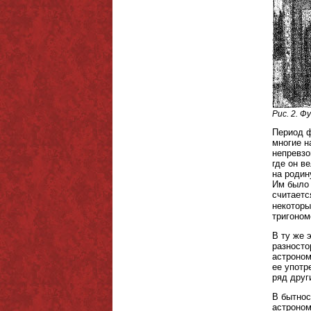
Рис. 2. 
Период ф
многие н
непревзо
где он в
на родин
Им было 
считаетс
некоторы
тригоном
В ту же 
разносто
астроном
ее употр
ряд друг
В бытнос
астроном