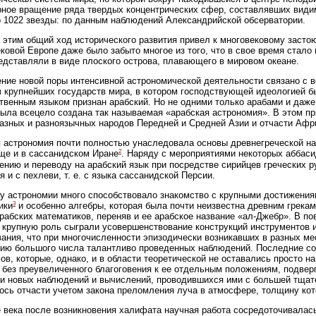
ное вращение ряда твердых концентрических сфер, составлявших видим
 1022 звезды: по данным наблюдений Александрийской обсерватории.
 этим общий ход исторического развития привел к многовековому застою 
ковой Европе даже было забыто многое из того, что в свое время стало 
едставляли в виде плоского острова, плавающего в мировом океане.
ние новой поры интенсивной астрономической деятельности связано с 
з крупнейших государств мира, в котором господствующей идеологией б
твенным языком признан арабский. Но не одними только арабами и даж
ыла всецело создана так называемая «арабская астрономия». В этом п
азных и разноязычных народов Передней и Средней Азии и отчасти Афр
 астрономия почти полностью унаследовала основы древнегреческой на
2
ще и в сассанидском Иране
. Наряду с мероприятиями некоторых аббаси
ению и переводу на арабский язык при посредстве сирийцев греческих 
я и с пехлеви, т. е. с языка сассанидской Персии.
у астрономии много способствовало знакомство с крупными достижения
3
ики
и особенно алгебры, которая была почти неизвестна древним грекам
рабских математиков, переняв и ее арабское название «ал-Джебр». В п
 крупную роль сыграли усовершенствование конструкций инструментов 
ания, что при многочисленности эпизодически возникавших в разных ме
ию большого числа талантливо проведенных наблюдений. Последние со
ов, которые, однако, и в области теоретической не оставались просто на
 без преувеличенного благоговения к ее отдельным положениям, подвер
и новых наблюдений и вычислений, проводившихся ими с большей тщате
ось отчасти учетом закона преломления луча в атмосфере, толщину кот
 века после возникновения халифата научная работа сосредоточивалас