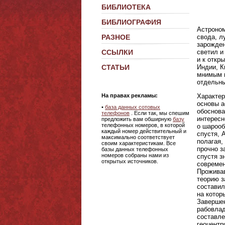
БИБЛИОТЕКА
БИБЛИОГРАФИЯ
Астроном
РАЗНОЕ
свода, л
зарожден
ССЫЛКИ
светил и
и к откр
СТАТЬИ
Индии, К
мнимым и
отдельны
На правах рекламы:
Характер
основы а
•
база данных сотовых
обоснова
телефонов
. Если так, мы спешим
интересн
предложить вам обширную
базу
телефонных номеров, в которой
о шарооб
каждый номер действительный и
спустя, 
максимально соответствует
полагая,
своим характеристикам. Все
прочно з
базы данных телефонных
номеров собраны нами из
спустя з
открытых источников.
современ
Проживав
теорию з
составил
на котор
Завершен
рабовлад
составле
геоцентр