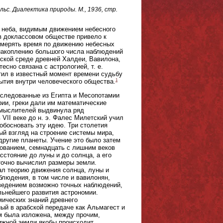
льс. Диалектика природы. М., 1936, стр.
о неба, видимым движением небесного
 в доклассовом обществе привело к
змерять время по движению небесных
 накоплению большого числа наблюдений
еской среде древней Халдеи, Вавилона,
есно связана с астрологией, т. е.
тил в известный момент времени судьбу
1
ытия внутри человеческого общества.
наследованные из Египта и Месопотамии
ии, греки дали им математические
 мыслителей выдвинула ряд
VII веке до н. э. Фалес Милетский учил
 обосновать эту идею. Три столетия
ый взгляд на строение системы мира,
 другие планеты. Учение это было затем
нованием, семнадцать с лишним веков
стояние до луны и до солнца, а его
точно вычислил размеры земли.
дал теорию движения солнца, луны и
блюдения, в том числе и вавилонян,
оведением возможно точных наблюдений,
льнейшего развития астрономии.
ических знаний древнего
ный в арабской передаче как Альмагест и
ем была изложена, между прочим,
вижной земли якобы происходит