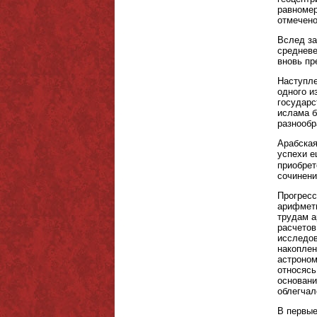
равномер
отмечено
Вслед за
средневе
вновь пр
Наступле
одного и
государс
ислама б
разнообр
Арабская
успехи е
приобрет
сочинени
Прогресс
арифмет
трудам а
расчетов
исследов
накоплен
астроном
относясь
основани
облегчал
В первые