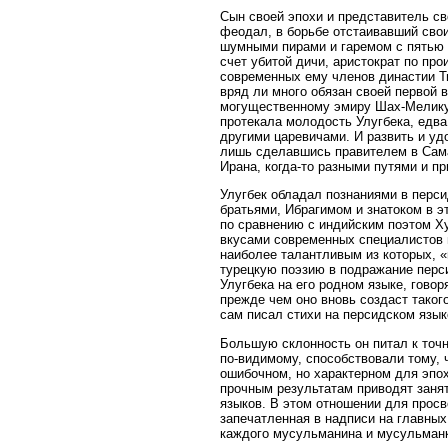
Сын своей эпохи и представитель св
феодал, в борьбе отстаивавший сво
шумными пирами и гаремом с пятью
счет убитой дичи, аристократ по пр
современных ему членов династии Т
вряд ли много обязан своей первой 
могущественному эмиру Шах-Мелику,
протекала молодость Улугбека, едва
другими царевичами. И развить и уд
лишь сделавшись правителем в Сама
Ирана, когда-то разными путями и 
Улугбек обладал познаниями в перси
братьями, Ибрагимом и знатоком в э
по сравнению с индийским поэтом Ху
вкусами современных специалистов и
наиболее талантливым из которых, «
турецкую поэзию в подражание перси
Улугбека на его родном языке, говор
прежде чем оно вновь создаст такого 
сам писал стихи на персидском язык
Большую склонность он питал к точн
по-видимому, способствовали тому, 
ошибочном, но характерном для эпо
прочным результатам приводят занят
языков. В этом отношении для просв
запечатленная в надписи на главных
каждого мусульманина и мусульманки