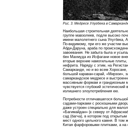
Рис. 3. Медресе Улугбека в Самарканд
Наибольшая строительная деятельно
группе мавзолеев, подле высоко по
имени малолетнего сына Улугбека, А
По-видимому, при его же участии в
Абди-Даруна, араба по происхождени
завоевания. Не забыта была и усып
бен Махмуда из Исфагани новое вне
вторые верхние намогильные плиты,
нефрита. Наряду с этим, на Региста
Самарканде, но и во всем Хоросане
большой караван-сарай, «Мирзои», 
самаркандское медресе и выстроенн
массивным формам и грандиозным ма
чувствуется глубокий эстетический 
излишнего злоупотребления ею.
Потребности отличавшегося большо
садами-парками с роскошными дворца
даже устроен специально для малоле
«Багимайдан» (к северу от Афрасиа
сад (багча), в котором под открыты
мест одного цельного камня. В том 
Китая фарфоровыми плитками, а на 