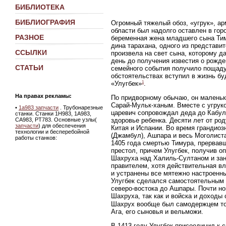
БИБЛИОТЕКА
БИБЛИОГРАФИЯ
Огромный тяжелый обоз, «угрук», ар
области был надолго оставлен в гор
РАЗНОЕ
беременная жена младшего сына Тим
дина тарахана, одного из представит
ССЫЛКИ
произвела на свет сына, которому д
день до получения известия о рожде
СТАТЬИ
семейного события получило пощаду
обстоятельствах вступил в жизнь б
1
«Улугбек»
.
На правах рекламы:
По придворному обычаю, он маленьк
Сарай-Мульк-ханым. Вместе с угруко
•
1а983 запчасти
. Трубонарезные
царевич сопровождал деда до Кабула
станки. Станки 1Н983, 1А983,
СА983, РТ783. Основные узлы(
здоровье ребенка. Десяти лет от ро
запчасти
) для обеспечения
Китая и Испании. Во время грандиоз
технологии и бесперебойной
(Джамбул), Ашпара и весь Моголист
работы станков:
1405 года смертью Тимура, прервавш
престол, причем Улугбек, получив о
Шахруха над Халиль-Султаном и заня
правителем, хотя действительная вл
и устранены все мятежно настроенны
Улугбек сделался самостоятельным 
северо-востока до Ашпары. Почти н
Шахруха, так как и войска и доходы
Шахрух вообще был самодержцем тол
Ага, его сыновья и вельможи.
В 1413 году Улугбек присоединил к 