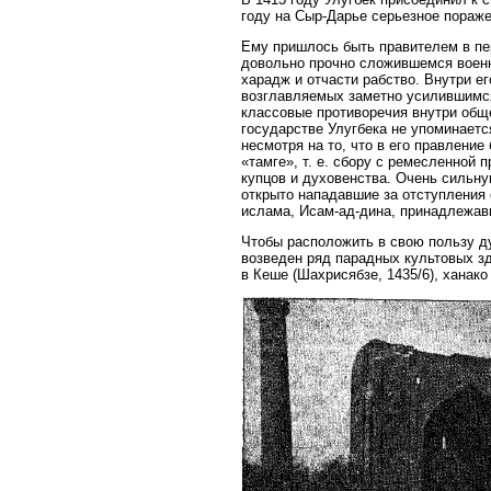
году на Сыр-Дарье серьезное пораже
Ему пришлось быть правителем в пе
довольно прочно сложившемся военн
харадж и отчасти рабство. Внутри е
возглавляемых заметно усилившимся
классовые противоречия внутри обще
государстве Улугбека не упоминаетс
несмотря на то, что в его правлени
«тамге», т. е. сбору с ремесленной
купцов и духовенства. Очень сильн
открыто нападавшие за отступления 
ислама, Исам-ад-дина, принадлежав
Чтобы расположить в свою пользу д
возведен ряд парадных культовых зд
в Кеше (Шахрисябзе, 1435/6), ханак