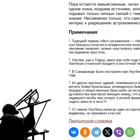
Пока остается невыясненным, читал 
одном очень позднем источнике, или 
порывал только личных связей с тем
знания. Несомненно только, что са
интерес к разрешению астрономичес
Примечания
1
. Турецкий термин «бег» (искаженное — «б
сын Шахруха получил в младенческом возрас
«великим эмиром», можно чувствовать намек
наследников престола.
2
. Улугбек, как и Тимур, имел при себе под
Хаятихан («ханской ограде») в восточной ча
3
. В Самарканде было построено при Улугбе
году.
4
. Из других крупных зданий, появившихся 
мечеть Алике Кукельташа, возведенную быв
Ахрара) и общественные бани шейх-ал-исла
духовенства пригласил женщин-певиц, что 
задавшего якобы ему вопрос в резкой форм
сидеть вместе и петь?»
5
. От имени Улугбека написан один историч
видимому, не принимал участия.
Предыдущая страница