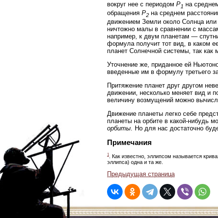
вокруг нее с периодом
P
на среднем
1
обращения
P
на среднем расстоян
2
движением Земли около Солнца или 
ничтожно малы в сравнении с массам
например, к двум планетам — спутн
формула получит тот вид, в каком е
планет Солнечной системы, так как 
Уточнение же, приданное ей Ньютоно
введенные им в формулу третьего з
Притяжение планет друг другом неве
движении, несколько меняет вид и 
величину возмущений можно вычисли
Движение планеты легко себе предст
планеты на орбите в какой-нибудь м
орбиты.
Но для нас достаточно буде
Примечания
1
. Как известно, эллипсом называется крив
эллипса) одна и та же.
Предыдущая страница