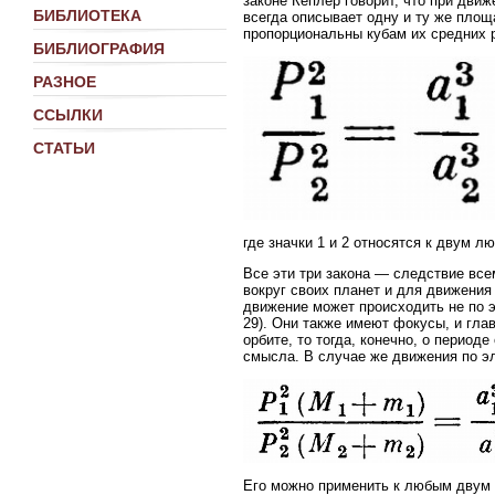
законе Кеплер говорит, что при дви
БИБЛИОТЕКА
всегда описывает одну и ту же пло
пропорциональны кубам их средних 
БИБЛИОГРАФИЯ
РАЗНОЕ
ССЫЛКИ
СТАТЬИ
где значки 1 и 2 относятся к двум л
Все эти три закона — следствие все
вокруг своих планет и для движения
движение может происходить не по э
29). Они также имеют фокусы, и гла
орбите, то тогда, конечно, о период
смысла. В случае же движения по эл
Его можно применить к любым дву