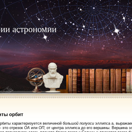
рии астрономии
нты орбит
рбиты характеризуется величиной
большой полуоси
эллипса а, выражае
— это отрезок
ОА
или
ОП
, от центра эллипса до его вершины. Вершина 