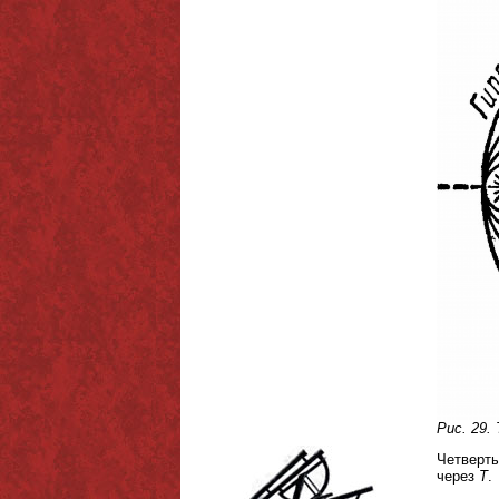
Рис. 29.
Четверты
через
T
.