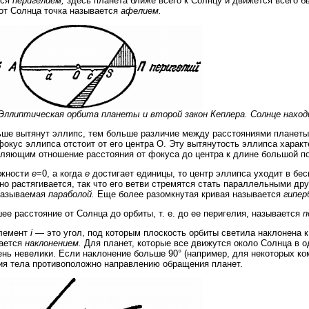
тся
перигелием;
здесь планета ближе всего к Солнцу и движется всего б
от Солнца точка называется
афелием.
 Эллиптическая орбита планеты и второй закон Кеплера. Солнце наход
ше вытянут эллипс, тем больше различие между расстояниями планеты 
окус эллипса отстоит от его центра О. Эту вытянутость эллипса харак
ляющим отношение расстояния от фокуса до центра к длине большой п
ужности
e
=0, а когда
e
достигает единицы, то центр эллипса уходит в бес
но растягивается, так что его ветви стремятся стать параллельными дру
называемая
параболой.
Еще более разомкнутая кривая называется
гипер
ее расстояние от Солнца до орбиты, т. е. до ее перигелия, называется
п
элемент
i
— это угол, под которым плоскость орбиты светила наклонена к 
вается
наклонением.
Для планет, которые все движутся около Солнца в 
ень невелики. Если наклонение больше 90° (например, для некоторых ком
я тела противоположно направлению обращения планет.