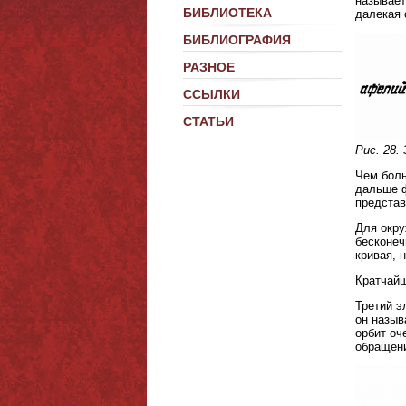
называе
БИБЛИОТЕКА
далекая 
БИБЛИОГРАФИЯ
РАЗНОЕ
ССЫЛКИ
СТАТЬИ
Рис. 28.
Чем боль
дальше ф
представ
Для окр
бесконеч
кривая, 
Кратчайш
Третий 
он назы
орбит оч
обращени