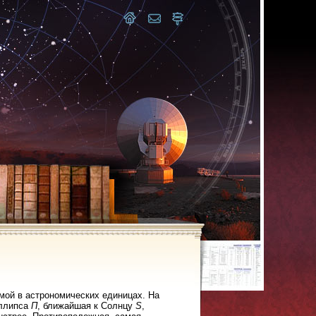
мой в астрономических единицах. На
эллипса
П
, ближайшая к Солнцу
S
,