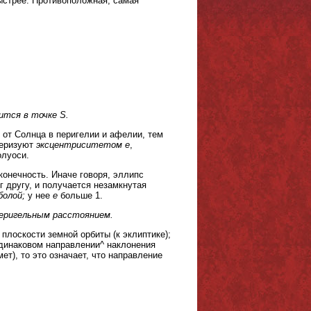
ыстрее. Противоположная, самая
ится в точке S.
от Солнца в перигелии и афелии, тем
теризуют
эксцентриситетом e
,
олуоси.
конечность. Иначе говоря, эллипс
г другу, и получается незамкнутая
болой;
у нее
e
больше 1.
еригельным расстоянием.
плоскости земной орбиты (к эклиптике);
одинаковом направлении^ наклонения
ет), то это означает, что направление