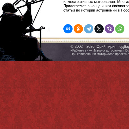
иллюстративных материалов. Многие
Прилагаемая в конце книги библиогр
статьи по истории астрономии в Росс
© 2002—2026 Юрий Гирин подбо
«Кабинетъ» — История астрономии. Все
При копировании материалов проекта 