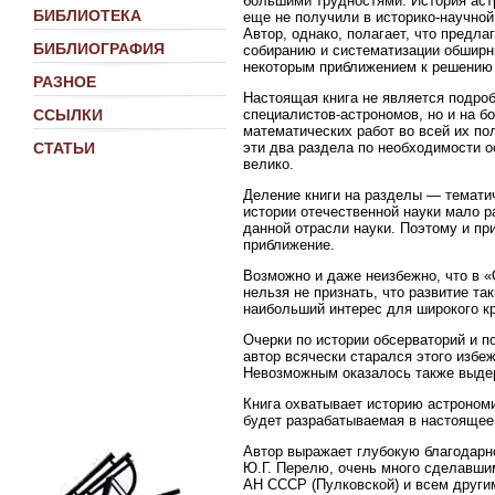
большими трудностями. История аст
БИБЛИОТЕКА
еще не получили в историко-научно
Автор, однако, полагает, что предла
БИБЛИОГРАФИЯ
собиранию и систематизации обширн
некоторым приближением к решению 
РАЗНОЕ
Настоящая книга не является подроб
специалистов-астрономов, но и на б
ССЫЛКИ
математических работ во всей их по
эти два раздела по необходимости о
СТАТЬИ
велико.
Деление книги на разделы — темати
истории отечественной науки мало р
данной отрасли науки. Поэтому и пр
приближение.
Возможно и даже неизбежно, что в 
нельзя не признать, что развитие т
наибольший интерес для широкого кр
Очерки по истории обсерваторий и п
автор всячески старался этого избе
Невозможным оказалось также выдер
Книга охватывает историю астроном
будет разрабатываемая в настоящее 
Автор выражает глубокую благодарно
Ю.Г. Перелю, очень много сделавшим
АН СССР (Пулковской) и всем други