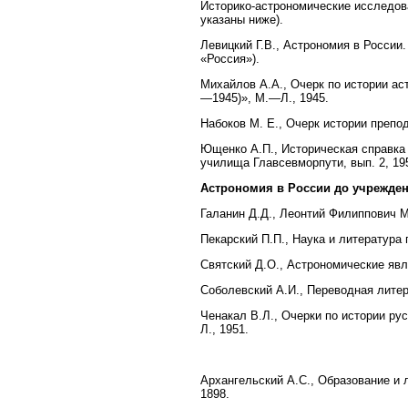
Историко-астрономические исследова
указаны ниже).
Левицкий Г.В., Астрономия в России.
«Россия»).
Михайлов А.А., Очерк по истории ас
—1945)», М.—Л., 1945.
Набоков M. Е., Очерк истории препод
Ющенко А.П., Историческая справка 
училища Главсевморпути, вып. 2, 19
Астрономия в России до учрежде
Галанин Д.Д., Леонтий Филиппович М
Пекарский П.П., Наука и литература 
Святский Д.О., Астрономические явле
Соболевский А.И., Переводная литер
Ченакал В.Л., Очерки по истории ру
Л., 1951.
Архангельский А.С., Образование и 
1898.