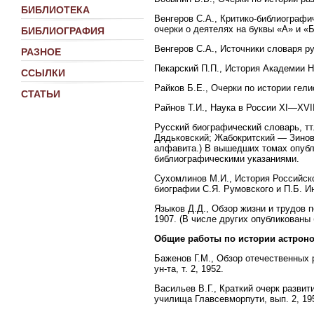
БИБЛИОТЕКА
Венгеров С.А., Критико-библиографи
очерки о деятелях на буквы «А» и «Б
БИБЛИОГРАФИЯ
Венгеров С.А., Источники словаря р
РАЗНОЕ
Пекарский П.П., История Академии На
ССЫЛКИ
Райков Б.Е., Очерки по истории гели
СТАТЬИ
Райнов Т.И., Наука в России XI—XVII
Русский биографический словарь, тт
Дядьковский; Жабокритский — Зинов
алфавита.) В вышедших томах опубли
библиографическими указаниями.
Сухомлинов М.И., История Российск
биографии С.Я. Румовского и П.Б. И
Языков Д.Д., Обзор жизни и трудов п
1907. (В числе других опубликованы
Общие работы по истории астрон
Баженов Г.М., Обзор отечественных р
ун-та, т. 2, 1952.
Васильев В.Г., Краткий очерк разви
училища Главсевморпути, вып. 2, 19