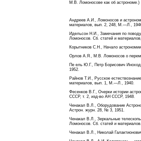
М.В. Ломоносове как об астрономе.)
Андреев А.И., Ломоносов и астрономи
материалов, вып. 2, 248, М.—Л., 194
Идельсон Н.И., Замечания по поводу
Ломоносов. Сб. статей и материалов,
Корытников С.Н., Начало астрономии 
Орлов А.Я., М.В. Ломоносов о пере
Пе ель Ю.Г., Петр Борисович Иноход
1952.
Райнов Т.И., Русское естествознание
материалов, вып. 1, М.—Л., 1940.
Фесенков В.Г., Очерки истории астро
СССР, т. 2, изд-во АН СССР, 1948.
Ченакал В.Л., Оборудование Астрон
Астрон. журн. 28, № 3, 1951.
Ченакал В.Л., Зеркальные телескопы
Ломоносов. Сб. статей и материалов.
Ченакал В.Л., Николай Галактионович