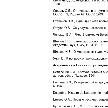
Святский Д.О., Чудесность и естест
1930.
Соболь С.Л., Оптические инструмент
СССР, т. 3, Изд-во АН CCCР, 1949.
Степанов Н.В., Единицы счета времен
Струве О.В., Об услугах, оказанных 
Ченакал В.Л., Яков Вилимович Брюс, 
Шляков Н.В., Заметка о хронологичес
Академии наук, т. XV, кн. 3, 1910.
Шляков Н.В., О мартовском годе. Ж
Ячин В., К вопросу о происхождении
Астрономия в России от учреждени
Белявский С.И., Краткая история об
астрон. обс. в Пулкове, 1944.
Гнучева В.Ф., Исторический очерк д
6, 1946.
Delambre, Histoire de l'astronomie mod
Евтеев О.А., Первые русские геодези
Куликовский П.Г., М.В. Ломоносов — 