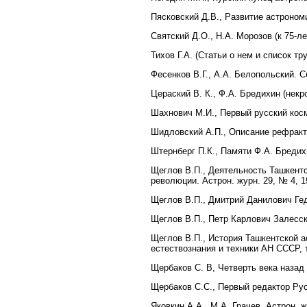
Пясковский Д.В., Развитие астрономи
Святский Д.О., Н.А. Морозов (к 75-ле
Тихов Г.А. (Статьи о нем и список т
Фесенков В.Г., А.А. Белопольский. С
Цераский В. К., Ф.А. Бредихин (некро
Шахнович М.И., Первый русский косм
Шидловский А.П., Описание рефракто
Штернберг П.К., Памяти Ф.А. Бредих
Щеглов В.П., Деятельность Ташкентс
революции. Астрон. журн. 29, № 4, 1
Щеглов В.П., Дмитрий Данилович Гед
Щеглов В.П., Петр Карлович Залесски
Щеглов В.П., История Ташкентской а
естествознания и техники АН СССР, т.
Щербаков С. В, Четверть века назад 
Щербаков С.С., Первый редактор Рус
Яковкин А.А., М.А. Грачев. Астрон. ж