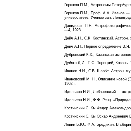
Горшков П.М., Астрономы Петербургс
Горшков П.М., Проф. А.А. Иванов —
университете. Ученые зап. Ленинградс
Давидович П.Я., Астрофотографическ
—4, 1923.
Дейч А.Н., С.К. Костинский. Астрон. 
Дейч А.Н., Первое определение В.Я. 
Дубровский К.К., Казанская астроном
Дубяго Д.И., П.С. Порецкий, Казань. 
Иванов Н.И., С.Б. Шарбе. Астрон. жу
Ивановский M. Н., Описание новой (
1902 г.
Идельсон Н.И., Лобачевский — астро
Идельсон Н.И., Ф.Ф. Ренц. «Природа»
Костинский С. Км Федор Александров
Костинский С. Км Оскар Андреевич Б
Левин Б.Ю., Ф.А. Бредихин. В сборни