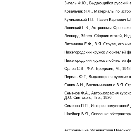
Зигель Ф.Ю., Выдающийся русский а
Ковальчик Я.Ф., Материалы по истор
Куликовский П.Г., Павел Карлович Ш
Левицкий Г В., Астрономы Юрьевского
Леонард Эйлер. Сборник статей, Изд
Литвинова Е.Ф., В.Я. Струве, его жи
Нижегородский кружок любителей физ
Нижегородский кружок любителей физ
Орлов С.В., Ф.А. Бредихин, М., 194
Перель Ю.Г., Выдающиеся русские ас
Савич А.Н., Воспоминания о В.Я. Стр
Семенов Ф.А., Автобиография курск
Д.О. Святского, Пгр., 1920.
Семенов П.П., История полувековой 
Швейцер Б.Я., Описание обсерватори
Астрономічна обсерваторія Одеського