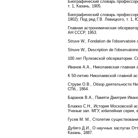
Биографический словарь профессоров
т. 1, Казань, 1905.
Биографический словарь профессоро
1902). Под ред Г.В. Левицкого, т. 1, 
Главная астрономическая обсервато
АН СССР, 1953.
Struve W., Fondation de l'observatoire 
Struve W., Description de l'observatoir
100 лет Пулковской обсерватории. Сб
Иванов А.А., Николаевская главная 
К 50-летию Николаевской главной ас
Струве О.В., Обзор деятельности Ни
СПб., 1864.
Баранов В.А., Памяти Дмитрия Ивано
Блажко С.Н., История Московской ас
Ученые зап. МГУ, юбилейная серия, вы
Гусев M. М., Столетие существовани
Дубяго Д.И., О научных заслугах От
Казань, 1887.