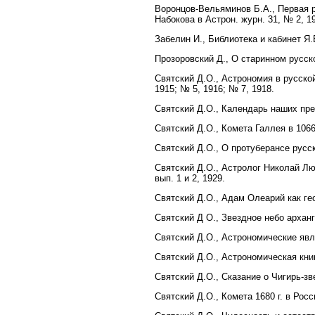
Воронцов-Вельяминов Б.А., Первая ру
Набокова в Астрон. журн. 31, № 2, 1
Забелин И., Библиотека и кабинет Я.
Прозоровский Д., О старинном русско
Святский Д.О., Астрономия в русск
1915; № 5, 1916; № 7, 1918.
Святский Д.О., Календарь наших пр
Святский Д.О., Комета Галлея в 1066 
Святский Д.О., О протуберансе русс
Святский Д.О., Астролог Николай Люб
вып. 1 и 2, 1929.
Святский Д.О., Адам Олеарий как ге
Святский Д О., Звездное небо архан
Святский Д.О., Астрономические явл
Святский Д.О., Астрономическая кни
Святский Д.О., Сказание о Чигирь-з
Святский Д.О., Комета 1680 г. в Рос