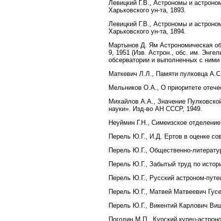
Левицкий Г.В., Астрономы и астроном
Харьковского ун-та, 1893.
Левицкий Г.В., Астрономы и астроном
Харьковского ун-та, 1894.
Мартынов Д. Ям Астрономическая обсе
9, 1951 (Изв. Астрон., обс. им. Энг
обсерватории и выполненных с ними 
Маткевич Л.Л., Памяти пулковца А.С.
Мельников О.А., О приоритете отечес
Михайлов А.А., Значение Пулковской
науки». Изд-во АН СССР, 1949.
Неуймин Г.Н., Симеизское отделение 
Перель Ю.Г., И.Д. Ертов в оценке со
Перель Ю.Г., Общественно-литератур
Перель Ю.Г., Забытый труд по истори
Перель Ю.Г., Русский астроном-путе
Перель Ю.Г., Матвей Матвеевич Гусев
Перель Ю.Г., Викентий Карлович Виш
Погодин М.П., Курский купец-астроно