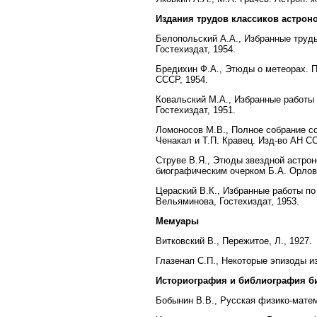
Издания трудов классиков астрон
Белопольский А.А., Избранные труд
Гостехиздат, 1954.
Бредихин Ф.А., Этюды о метеорах. П
СССР, 1954.
Ковальский М.А., Избранные работы
Гостехиздат, 1951.
Ломоносов М.В., Полное собрание со
Ченакал и Т.П. Кравец. Изд-во АН СС
Струве В.Я., Этюды звездной астрон
биографическим очерком Б.А. Орлов
Цераский В.К., Избранные работы по
Вельяминова, Гостехиздат, 1953.
Мемуары
Витковский В., Пережитое, Л., 1927.
Глазенап С.П., Некоторые эпизоды и
Историография и библиография б
Бобынин В.В., Русская физико-матем