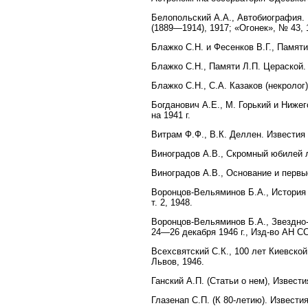
Белопольский А.А., Автобиография.
(1889—1914), 1917; «Огонек», № 43, 
Блажко С.Н. и Фесенков В.Г., Памят
Блажко С.Н., Памяти Л.П. Цераской.
Блажко С.Н., С.А. Казаков (некролог)
Богданович А.Е., М. Горький и Ниже
на 1941 г.
Витрам Ф.Ф., В.К. Деллен. Известия 
Виноградов А.В., Скромный юбилей л
Виноградов А.В., Основание и первы
Воронцов-Вельяминов Б.А., История 
т. 2, 1948.
Воронцов-Вельяминов Б.А., Звездно-
24—26 декабря 1946 г., Изд-во АН СС
Всехсвятский С.К., 100 лет Киевско
Львов, 1946.
Ганский А.П. (Статьи о нем), Извест
Глазенап С.П. (К 80-летию). Известия