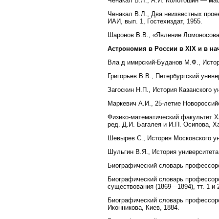
Ченакал В.Л., А.И. Колотошин — мас
Ченакал В.Л., Два неизвестных прое
ИАИ, вып. 1, Гостехиздат, 1955.
Шаронов В.В., «Явление Ломоносова»
Астрономия в России в XIX и в н
Вла д имирский-Буданов М.Ф., Истор
Григорьев В.В., Петербургский униве
Загоскин Н.П., История Казанского ун
Маркевич А.И., 25-летие Новороссий
Физико-математический факультет Ха
ред. Д.И. Багалея и И.П. Осипова, Х
Шевырев С., История Московского ун
Шульгин В.Я., История университета
Биографический словарь профессоров
Биографический словарь профессоров
существования (1869—1894), тт. 1 и 
Биографический словарь профессоро
Иконникова, Киев, 1884.