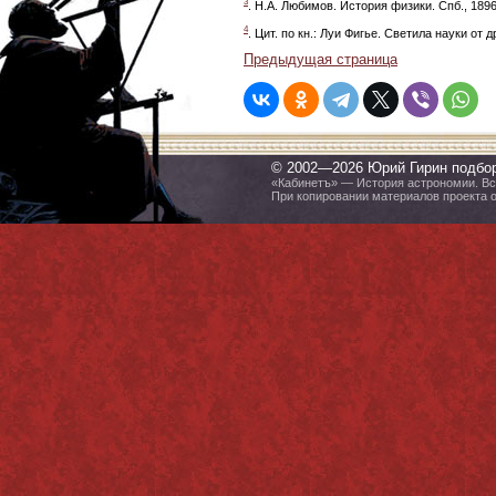
3
. Н.А. Любимов. История физики. Спб., 1896,
4
. Цит. по кн.: Луи Фигье. Светила науки от др
Предыдущая страница
© 2002—2026 Юрий Гирин подбо
«Кабинетъ» — История астрономии. Все
При копировании материалов проекта 