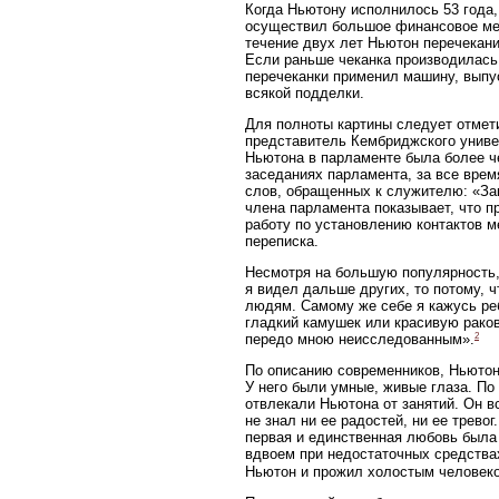
Когда Ньютону исполнилось 53 года,
осуществил большое финансовое мер
течение двух лет Ньютон перечекани
Если раньше чеканка производилась 
перечеканки применил машину, выпу
всякой подделки.
Для полноты картины следует отмети
представитель Кембриджского универ
Ньютона в парламенте была более ч
заседаниях парламента, за все врем
слов, обращенных к служителю: «За
члена парламента показывает, что 
работу по установлению контактов 
переписка.
Несмотря на большую популярность,
я видел дальше других, то потому, ч
людям. Самому же себе я кажусь реб
гладкий камушек или красивую раков
2
передо мною неисследованным».
По описанию современников, Ньютон 
У него были умные, живые глаза. По
отвлекали Ньютона от занятий. Он в
не знал ни ее радостей, ни ее трево
первая и единственная любовь была
вдвоем при недостаточных средствах
Ньютон и прожил холостым человеко