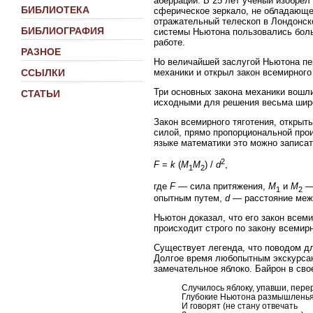
аберрации. В 25 лет ученый изобрел
БИБЛИОТЕКА
сферическое зеркало, не обладающее
отражательный телескоп в Лондонск
БИБЛИОГРАФИЯ
системы Ньютона пользовались боль
работе.
РАЗНОЕ
Но величайшей заслугой Ньютона пе
механики и открыл закон всемирного 
ССЫЛКИ
Три основных закона механики вошли
СТАТЬИ
исходными для решения весьма широ
Закон всемирного тяготения, открыт
силой, прямо пропорциональной про
языке математики это можно записат
2
F
=
k
(
M
M
) /
d
,
1
2
где
F
— сила притяжения,
M
и
M
— 
1
2
опытным путем,
d
— расстояние меж
Ньютон доказал, что его закон всем
происходит строго по закону всемирн
Существует легенда, что поводом д
Долгое время любопытным экскурсан
замечательное яблоко. Байрон в сво
Случилось яблоку, упавши, пере
Глубокие Ньютона размышленья
И говорят (не стану отвечать