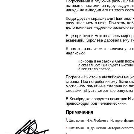
Погруженный в глубокие размышлени
вставая с постели, он вдруг задумыв
нибудь не выводил его из этого сос
Когда друзья спрашивали Ньютона, 
размышлением о них». При этом доб
дело начинает медленно разъяснятьс
Еще при жизни Ньютона весь мир пр
академий. Королева даровала ему ти
В память о великом из великих учен
надписью:
Природа и ее законы были покр
И сказал бог: «Да будет Ньютон!
И все стало светло.
Погребен Ньютон в английском наци
страны. При погребении ему были ок
могильном памятнике сделана по лат
словами: «Пусть смертные радуются 
В Кембридже сооружен памятник Нью
превосходил род человеческий».
Примечания
1
. Цит. по кн.: И.А. Любимо в. История физики,
2
. Цит. по кн.: Ф. Даннеман. История естество