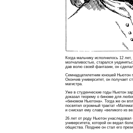
Когда мальчику исполнилось 12 лет,
молчаливостью, старался уединяться
дав волю своей фантазии, он сделал
Семнадцатилетним юношей Ньютон п
Окончив университет, он получает с
магистра.
Уже в студенческие годы Ньютон за
доказал теорему о биноме для любог
«биномом Ньютона». Тогда же он впл
посвятил огромный трактат «Матема
и снискал ему славу «великого из ве
26 лет от роду Ньютон унаследовал
университета, которой он ведал бол
общества. Позднее он стал его през