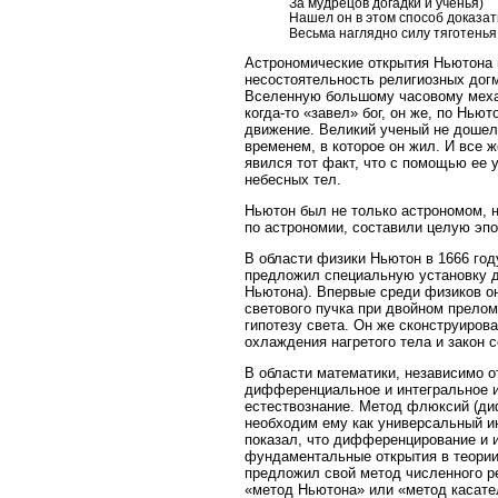
За мудрецов догадки и ученья)
Нашел он в этом способ доказат
Весьма наглядно силу тяготенья
Астрономические открытия Ньютона 
несостоятельность религиозных дог
Вселенную большому часовому механ
когда-то «завел» бог, он же, по Нью
движение. Великий ученый не дошел
временем, в которое он жил. И все 
явился тот факт, что с помощью ее 
небесных тел.
Ньютон был не только астрономом, н
по астрономии, составили целую эпо
В области физики Ньютон в 1666 год
предложил специальную установку д
Ньютона). Впервые среди физиков о
светового пучка при двойном прело
гипотезу света. Он же сконструиров
охлаждения нагретого тела и закон 
В области математики, независимо 
дифференциальное и интегральное ис
естествознание. Метод флюксий (ди
необходим ему как универсальный и
показал, что дифференцирование и 
фундаментальные открытия в теории 
предложил свой метод численного р
«метод Ньютона» или «метод касате