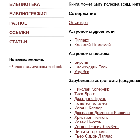
Книга может быть полезна всем, ин
БИБЛИОТЕКА
Содержание
БИБЛИОГРАФИЯ
От автора
РАЗНОЕ
Астрономы древности
ССЫЛКИ
Гиппарх
СТАТЬИ
Клавдий Птолемей
Астрономы востока
На правах рекламы:
Бируни
Насирэддин Туси
•
Замена аккумулятора macbook
Улугбек
Зарубежные астрономы (средневек
Николай Коперник
Тихо Браге
Джордано Бруно
Галилео Галилей
Иоганн Кеплер
Джованни Доменико Кассини
Христиан Гюйгенс
Исаак Ньютон
Иоганн Генрих Ламберт
Вильям Гершель
Пьер Симон Лаплас