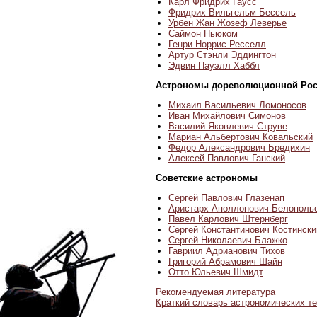
Карл Фридрих Гаусс
Фридрих Вильгельм Бессель
Урбен Жан Жозеф Леверье
Саймон Ньюком
Генри Норрис Ресселл
Артур Стэнли Эддингтон
Эдвин Пауэлл Хаббл
Астрономы дореволюционной Ро
Михаил Васильевич Ломоносов
Иван Михайлович Симонов
Василий Яковлевич Струве
Мариан Альбертович Ковальский
Федор Александрович Бредихин
Алексей Павлович Ганский
Советские астрономы
Сергей Павлович Глазенап
Аристарх Аполлонович Белополь
Павел Карлович Штернберг
Сергей Константинович Костински
Сергей Николаевич Блажко
Гавриил Адрианович Тихов
Григорий Абрамович Шайн
Отто Юльевич Шмидт
Рекомендуемая литература
Краткий словарь астрономических т