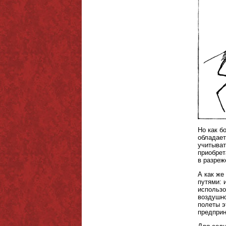
Но как б
обладает
учитыват
приобрет
в разреж
А как же
путями: 
использо
воздушно
полеты э
предприн