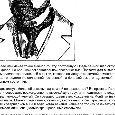
олее или менее точно вычислить эту постоянную? Ведь земной шар окру
 довольно большой поглощательной способностью. Поэтому для вычисл
ь количество солнечной энергии, которое поглощается земной атмосфер
ает определение солнечной постоянной на большой высоте над земной 
енном состоянии.
 достигнуть большой высоты над земной поверхностью? Во времена Ган
или совершить восхождение на высочайшую гору, или подняться на возд
вал молодой ученый. Он совершил девять восхождений на Монблан (высо
м шаре. Можно представить, каким мужественным и бесстрашным челове
ти совершались в 1900 году, когда авиация начинала только развиватьс
имали лишь специально тренированные смельчаки!