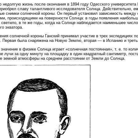
 недолгую жизнь после окончания в 1894 году Одесского университета 
приобрел славу талантливого исследователя Солнца. Действительно, ем
ые снимки солнечной короны. Он первый установил зависимость между
ми, происходящими на поверхности Солнца: в годы появления наибольш
 светило, в те же годы, когда на Солнце наблюдается наименьшее число
го экватора.
ения солнечной короны Ганский принимал участие в трех экспедициях 
. Первая была снаряжена на Новую Землю, вторая — в Испанию и трет
значение в физике Солнца играет «солнечная постоянная», т. е. то коли
е лучи за одну минуту на площадку в один квадратный сантиметр, пос
е земной атмосферы на среднем расстоянии от Земли до Солнца.