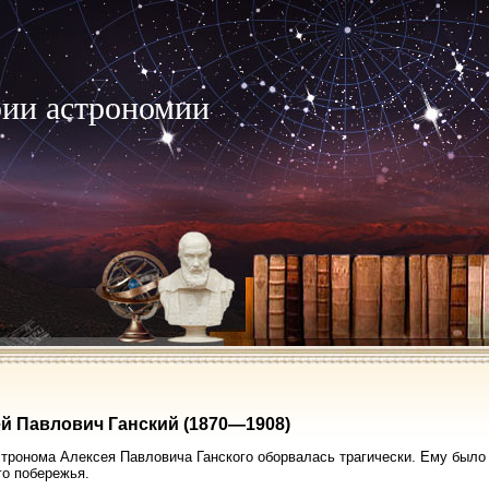
рии астрономии
й Павлович Ганский (1870—1908)
тронома Алексея Павловича Ганского оборвалась трагически. Ему было в
о побережья.