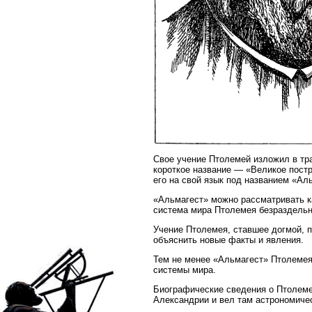
Свое учение Птолемей изложил в тра
короткое название — «Великое постро
его на свой язык под названием «Ал
«Альмагест» можно рассматривать ка
система мира Птолемея безраздельн
Учение Птолемея, ставшее догмой, п
объяснить новые факты и явления.
Тем не менее «Альмагест» Птолемея
системы мира.
Биографические сведения о Птолемее
Александрии и вел там астрономичес