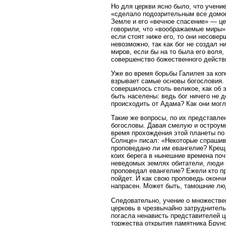
Но для церкви ясно было, что учени
«сделало подозрительным все домос
Земле и его «вечное спасение» — ц
говорили, что «воображаемые миры» 
если стоят ниже его, то они несовер
невозможно, так как бог не создал н
миров, если бы на то была его воля
совершенство божественного действи
Уже во время борьбы Галилея за коп
взрывает самые основы богословия. 
совершилось столь великое, как об 
быть населены: ведь бог ничего не д
происходить от Адама? Как они мог
Такие же вопросы, по их представле
богословы. Давая смелую и остроум
время прохождения этой планеты по 
Солнце» писал: «Некоторые спрашив
проповедано ли им евангелие? Креще
коих берега в нынешние времена поч
неведомых землях обитатели, люди в
проповедал евангелие? Ежели кто про
пойдет. И как свою проповедь окончи
напрасен. Может быть, тамошние люд
Следовательно, учение о множестве
церковь в чрезвычайно затруднител
погасла ненависть представителей ц
торжества открытия памятника Бруно