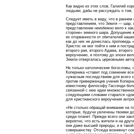
Как видно из этих слов, Галилей хо
людьми, дабы не рассуждать о том, 
Следует иметь в виду, что в раннем
представлением, что Земля — шар, с
представление неизбежно вело к за
стороне» земного шара. Допущение ж
их оторванности от обитателей нашег
как до них не донеслась проповедь 
Христос не мог пойти к ним и постр
второго рая, второго Адама, второго
вероучению, и поэтому до эпохи вел
Земли отвергалась церковными авто
Не только католические богословы, 
Коперника «ставит под сомнение все
«ужасным последствиям для всего х
против приверженцев учения Коперник
известному философу Гассенди боль
связанной с нею идеи множественнос
следующими словами старался «дока
для христианского вероучения антро
«Не столько обращай внимание на то,
которые, будучи увлечены твоими д
среди планет. Прежде всего они закл
вероятно, что есть жители и на друг
они даже высшей природы, и в такой
совершенству. Отсюда возникнут сом