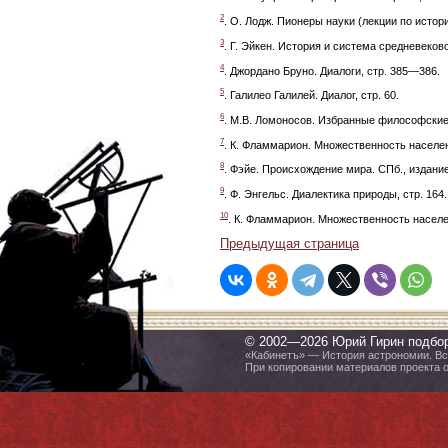
2
. О. Лодж. Пионеры науки (лекции по истори
3
. Г. Эйкен. История и система средневеково
4
. Джордано Бруно. Диалоги, стр. 385—386.
5
. Галилео Галилей. Диалог, стр. 60.
6
. М.В. Ломоносов. Избранные философские с
7
. К. Фламмарион. Множественность населен
8
. Фэйе. Происхождение мира. СПб., издание
9
. Ф. Энгельс. Диалектика природы, стр. 164.
10
. К. Фламмарион. Множественность населе
Предыдущая страница
© 2002—2026 Юрий Гирин подбо
«Кабинетъ» — История астрономии. Все
При копировании материалов проекта 