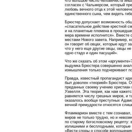
что большое число человечеств ины
согласен с Чальмерсом, который пре
любовь вечного отца к этой человеч
единственного сына, чем видеть гиб
Брюстер допускает возможность обще
«спасательное действие крестной см
и на планетные племена в прошедшем
мера времени исполнится». Вместе с
местами Нового завета. Например, ко
он говорит об овцах, которые идут за
что у него еще другие овцы, овцы не
одно стадо и один пасущий».
Что же сказать об этом «аргументе»?
выдумка Брюстера совершенно анало
измышления только подчеркивают по
Правда, известный пропагандист иде
был доволен «теорией» Брюстера. О
преданных своему учению христиан и
Уэвелля. Эта теория, как нам кажет
равняется числу грешных миров, и т
оказалось вообще преступных Адамов
вечной премудрости относятся слиш
Фламмарион вместе с тем сознавал, 
миров не только трудно, но и невозм
по старому богословскому рецепту: 
излишними и бесплодными, которые 
«Вести споры о способе воплощения 