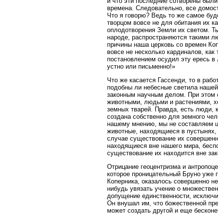
и что эти последние сотворены были
времена. Следовательно, все домос
Что я говорю? Ведь то же самое буд
творцом вовсе не для обитания их к
оплодотворения Земли их светом. Ты
народе, распространяются такими лю
причины наша церковь со времен Коп
вовсе не несколько кардиналов, как
постановлением осудил эту ересь в
устно или письменно!»
Что же касается Гассенди, то в рабо
подобны ли небесные светила нашей
законным научным делом. При этом 
животными, людьми и растениями, хо
земных тварей. Правда, есть люди, 
создана собственно для земного чел
нашему мнению, мы не составляем це
животные, находящиеся в пустынях, 
случае существование их совершенно
находящиеся вне нашего мира, беспо
существование их находится вне за
Отрицание геоцентризма и антропоце
которое проницательный Бруно уже 
Коперника, оказалось совершенно не
нибудь увязать учение о множествен
допущение единственности, исключит
Он внушал им, что божественной пре
может создать другой и еще бесконе