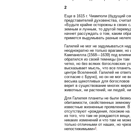
2
Еще в 1615 г. Чиамполи (будущий се
представителей духовенства, счита
«Будьте крайне осторожны в своих с
земным и лунным, то другой перемуд
начнет рассуждать о том, каким обра
примется выдумывать разные нелепо
Галилей не мог не задумываться над
неоднократно не только врагами, н
Кампанелла (1568—1639) под влияние
обратился из своей темницы (он там
четко, но без всяких богословских 
высказывает мысль, что все планет
центре Вселенной. Галилей не ответ
согласие с Бруно), но он не мог не 
весьма щекотливых для богословов в
верит в существование многих миро
животных, ни растений, ни людей, н
Для Галилея планеты не были безмол
обитаемости, свойственных земному 
известные жизненные проявления. В 
отсутствуют «рождения, похожие на 
из того, что там не рождаются вещи
никаких изменений и что там не мож
только отличными от наших, но чрез
5
непостижимыми»
.