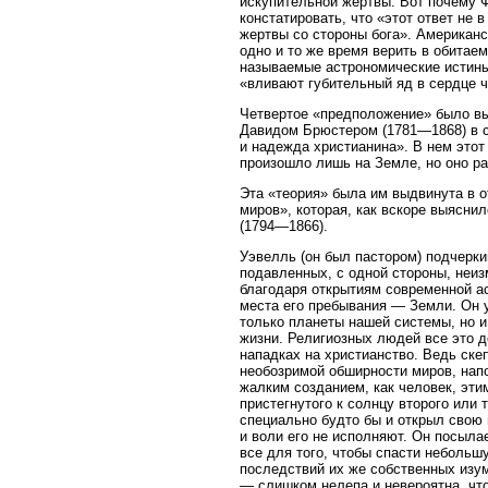
искупительной жертвы. Вот почему 
констатировать, что «этот ответ не
жертвы со стороны бога». Американс
одно и то же время верить в обитаем
называемые астрономические истины 
«вливают губительный яд в сердце че
Четвертое «предположение» было в
Давидом Брюстером (1781—1868) в с
и надежда христианина». В нем это
произошло лишь на Земле, но оно р
Эта «теория» была им выдвинута в 
миров», которая, как вскоре выясни
(1794—1866).
Уэвелль (он был пастором) подчерки
подавленных, с одной стороны, неи
благодаря открытиям современной ас
места его пребывания — Земли. Он у
только планеты нашей системы, но и
жизни. Религиозных людей все это д
нападках на христианство. Ведь ске
необозримой обширности миров, нап
жалким созданием, как человек, эт
пристегнутого к солнцу второго или 
специально будто бы и открыл свою 
и воли его не исполняют. Он посылае
все для того, чтобы спасти небольш
последствий их же собственных изум
— слишком нелепа и невероятна, что