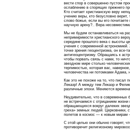
вести спор в совершенно пустом прос
ослаблению в спорящих прежнего пр
Кто считает христианскую веру непо
учению веры, кто безусловно верит, 
слово божье, если вы его почитаете
научную арену?.. Вера несовместима
Мы не будем останавливаться на раз
непримиримости христианского вероу
середине прошлого века с высоты ц
учения с современной астрономией. 
точке зрения геоцентризма, он все-т
антигеоцентризму. Обращаясь к астр
чтобы порвать связь с нами, то ничт
звездном мире столько человеческих
терпимостью, которая вас, наверное
человечества ни потомками Адама, 
Как это не похоже на то, что писал 
Леказр! А между тем Леказр и Фелик
различные эпохи. Меняются времена
Неудивительно, что в современных 
не встречаемся с отрицанием жизни 
обращающихся вокруг далеких звезд
греха» земных людей. Церковники, с
полетов в космос — к новым мирам 
С этой целью они обычно говорят, чт
противоречит религиозному мировоз