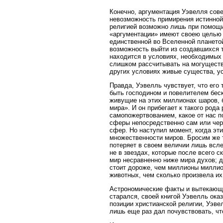
Конечно, аргументация Уэвелля сове
невозможность примирения истинной 
религией возможно лишь при помощи
«аргументации» имеют своею целью 
единственной во Вселенной планетой
возможность выйти из создавшихся т
находится в условиях, необходимых 
слишком рассчитывать на могущество
других условиях живые существа, ус
Правда, Уэвелль чувствует, что его 
быть господином и повелителем бес
живущие на этих миллионах шаров, 
мира». И он прибегает к такого род
самопожертвованием, какое от нас п
сферы непосредственно сам или чере
сфер. Но наступил момент, когда эт
множественности миров. Бросим же т
потеряет в своем величии лишь всле
не в звездах, которые после всего с
мир несравненно ниже мира духов; д
стоит дороже, чем миллионы миллио
животных, чем сколько произвела их
Астрономические факты и вытекающи
старался, своей книгой Уэвелль ока
позиции христианской религии, Уэвел
лишь еще раз дал почувствовать, чт