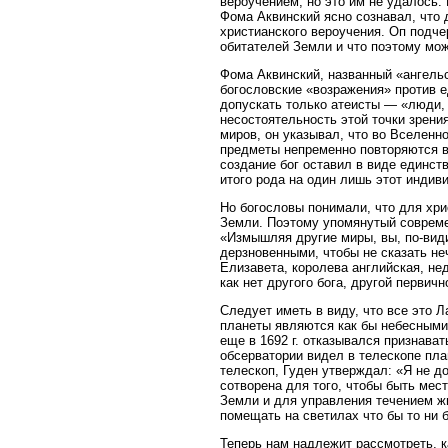
вероучением, но это им не удалось. 
Фома Аквинский ясно сознавал, что
христианского вероучения. Оп подче
обитателей Земли и что поэтому мо
Фома Аквинский, названный «ангельс
богословские «возражения» против е
допускать только атеисты — «люди
несостоятельность этой точки зрен
миров, он указывал, что во Вселенн
предметы непременно повторяются в 
создание бог оставил в виде единст
итого рода на один лишь этот индиви
Но богословы понимали, что для хр
Земли. Поэтому упомянутый современ
«Измышляя другие миры, вы, по-види
дерзновенными, чтобы не сказать не
Елизавета, королева английская, не
как нет другого бога, другой первичн
Следует иметь в виду, что все это 
планеты являются как бы небесными 
еще в 1692 г. отказывался признават
обсерватории видел в телескопе пла
телескоп, Гуден утверждал: «Я не д
сотворена для того, чтобы быть ме
Земли и для управления течением жи
помещать на светилах что бы то ни
Теперь нам надлежит рассмотреть, к