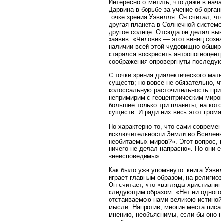
Интересно отметить, что даже в нач
Дарвина в борьбе за учение об орга
точке зрения Уэвелля. Он считал, ч
другая планета в Солнечной системе
другое солнце. Отсюда он делал выв
заявив: «Человек — этот венец созн
наличии всей этой чудовищно обшир
старался воскресить антропогеоцентр
соображения опровергнуты последу
С точки зрения диалектического мат
существ; но вовсе не обязательно, 
колоссальную расточительность при
непримирим с геоцентрическим миро
большее только три планеты, на ко
существ. И ради них весь этот гром
Но характерно то, что сами совреме
исключительности Земли во Вселенно
необитаемых миров?». Этот вопрос, 
ничего не делал напрасно». Но они е
«неисповедимы».
Как было уже упомянуто, книга Уэв
играет главным образом, на религио
Он считает, что «взгляды христиани
следующим образом: «Нет ни одного 
отстаиваемою нами великою истиной
мысли. Напротив, многие места писа
мнению, необъяснимы, если бы оно 