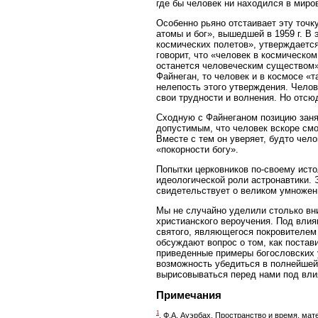
где бы человек ни находился в миро
Особенно рьяно отстаивает эту точк
атомы и бог», вышедшей в 1959 г. В 
космических полетов», утверждается
говорит, что «человек в космическом
останется человеческим существом»,
Файнеган, то человек и в космосе «т
нелепость этого утверждения. Челове
свои трудности и волнения. Но отсю
Сходную с Файнеганом позицию заня
допустимым, что человек вскоре смо
Вместе с тем он уверяет, будто чел
«покорности богу».
Попытки церковников по-своему исто
идеологической роли астронавтики. Э
свидетельствует о великом умножен
Мы не случайно уделили столько вн
христианского вероучения. Под влия
святого, являющегося покровителем 
обсуждают вопрос о том, как постав
приведенные примеры богословских у
возможность убедиться в полнейшей 
вырисовываться перед нами под вли
Примечания
1
. Ф.А. Ауэрбах. Пространство и время, мате