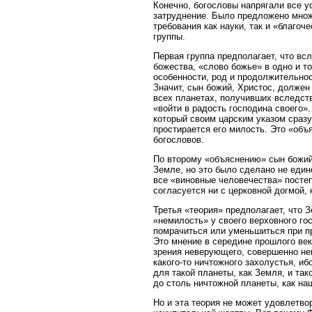
Конечно, богословы напрягали все у
затруднение. Было предложено множ
требования как науки, так и «благо
группы.
Первая группа предполагает, что всл
божества, «слово божье» в одно и т
особенности, род и продолжительно
Значит, сын божий, Христос, должен
всех планетах, получивших вследст
«войти в радость господина своего»
который своим царским указом сразу
простирается его милость. Это «объ
богословов.
По второму «объяснению» сын божий 
Земле, но это было сделано не едино
все «виновные человечества» постеп
согласуется ни с церковной догмой, 
Третья «теория» предполагает, что
«немилость» у своего верховного го
помрачиться или уменьшиться при п
Это мнение в середине прошлого век
зрения неверующего, совершенно нев
какого-то ничтожного захолустья, и
для такой планеты, как Земля, и та
до столь ничтожной планеты, как на
Но и эта теория не может удовлетвор