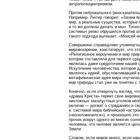
антропогеоцентризмом.
Против небуквального (иносказательн
Например, Лютер говорил: «Зачем б
мир, а реальные существа, которые
и то же должны делать и мы». Точно
системы» резко обрушился против ал
такого подхода вытекает: «Моисей и
Совершенно справедливо упомянутый
мировоззрение, констатирует, что э
«Религиозное вероучение и мир прир
которая составляла для первого сре
являлась даже средоточием нашей с
Искупление человечества, которое д
являлось идеей, обусловливавшей в
метафизическая идея мира очутилас
мир природы стал уже не понятен с 
Конечно, если отвергнуть взгляд, чт
«драма Христа» теряет свое мировое
ничтожных захолустных уголков нео
религии — догмат о страданиях и см
е. системой мира библейской «астро
(«вочеловечился»), и произошло это
прочих вокруг одного из многих сол
человека, что человек является цел
Земли.
Словом, если миров много, если на