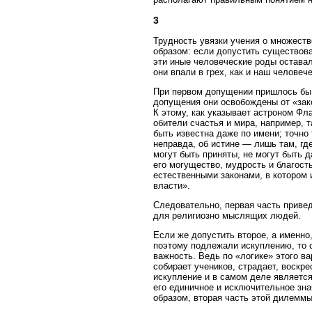
3
Трудность увязки учения о множест
образом: если допустить существова
эти иные человеческие роды оставал
они впали в грех, как и наш челове
При первом допущении пришлось бы п
допущения они освобождены от «зако
К этому, как указывает астроном Фл
обители счастья и мира, например, 
быть известна даже по имени; точно 
неправда, об истине — лишь там, гд
могут быть приняты, не могут быть д
его могущество, мудрость и благос
естественными законами, в котором 
власти».
Следовательно, первая часть приве
для религиозно мыслящих людей.
Если же допустить второе, а именно,
поэтому подлежали искуплению, то 
важность. Ведь по «логике» этого 
собирает учеников, страдает, воскре
искупление и в самом деле являетс
его единичное и исключительное знач
образом, вторая часть этой дилемм