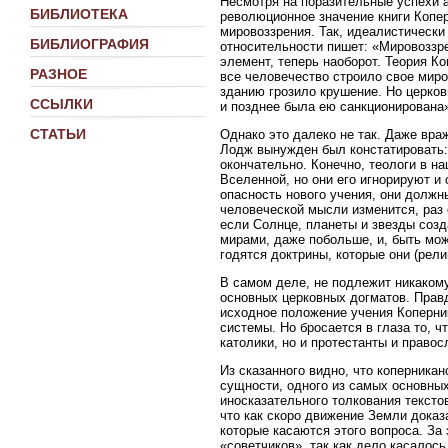
Несмотря на поразительные успехи 
БИБЛИОТЕКА
революционное значение книги Копер
мировоззрения. Так, идеалистическ
БИБЛИОГРАФИЯ
относительности пишет: «Мировоззр
элемент, теперь наоборот. Теория К
РАЗНОЕ
все человечество строило свое миро
зданию грозило крушение. Но церков
ССЫЛКИ
и позднее была ею санкционирована
СТАТЬИ
Однако это далеко не так. Даже вр
Лодж вынужден был констатировать: 
окончательно. Конечно, теологи в 
Вселенной, но они его игнорируют и
опасность нового учения, они должн
человеческой мысли изменится, раз 
если Солнце, планеты и звезды созд
мирами, даже побольше, и, быть мож
годятся доктрины, которые они (рел
В самом деле, не подлежит никаком
основных церковных догматов. Правд
исходное положение учения Коперник
системы. Но бросается в глаза то, 
католики, но и протестанты и право
Из сказанного видно, что коперника
сущности, одного из самых основных
иносказательного толкования тексто
что как скоро движение Земли доказ
которые касаются этого вопроса. За
«советчиков», так как дело касалос