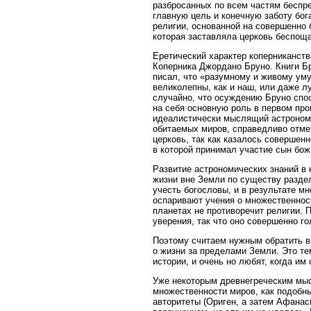
разбросанных по всем частям беспре
главную цель и конечную заботу бо
религии, основанной на совершенно
которая заставляла церковь беспощ
Еретический характер коперниканст
Коперника Джордано Бруно. Книги Бр
писал, что «разумному и живому уму
великолепны, как и наш, или даже 
случайно, что осуждению Бруно спо
на себя основную роль в первом пр
идеалистически мыслящий астроном Д
обитаемых миров, справедливо отмет
церковь, так как казалось совершен
в которой принимал участие сын божи
Развитие астрономических знаний в 
жизни вне Земли по существу раздел
учесть богословы, и в результате мно
оспаривают учения о множественност
планетах не противоречит религии. 
уверения, так что оно совершенно г
Поэтому считаем нужным обратить в
о жизни за пределами Земли. Это те
истории, и очень но любят, когда им
Уже некоторым древнегреческим мыс
множественности миров, как подобны
авторитеты (Ориген, а затем Афанас