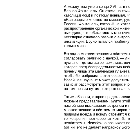
А между тем уже в конце XVII в. в 
Бернар Фонтенель. Он стоял на точк
католицизмом) и поэтому понимал, чт
«Разговоры о множестве миров», рус
России. Фонтенель, который не хотел
распространение органической жизни
выходило, что обитаемость многочи
бесспорно означало разрыв с антроп
инквизиции, Бруно пытался прибегну
только мира.
Взгляд о множественности обитаемы
согласовать религию с наукой, — ли
пустыне, где мы встречаем лишь ве
которая пред беспредельностью небе
почему лишь эта маленькая планета 
чтобы бог забросил в этот совершен
Новейшая наука не может допустить 
зависит рассмотреть этот вопрос и р
по тем новым путям, которые она с 
Таким образом, старое представлени
ложным представлением, будто этой 
настойчиво высказывал астроном и 
множественности обитаемых миров. 
природы всегда и всюду стремятся 
точке зрения противоречит хотя бы 
необитаемы. Неизбежно возникает во
бог ничего не делает напрасно? Бого