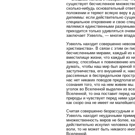
существует бесчисленное множество
сколько-нибудь основательный ответ
положении и теряют всякую веру в 
дилеммы: если действительно сущес
специальное откровение и свою спец
являемся единственными разумными
приходится только удивляться очеви
заключает Уэвелль, — многие впада
Уэвелль находит совершенно невозм
христианства». В связи с этим он пи
бесчисленными мирами, каждый из ко
вместилище жизни, что каждый из н
закону, способных к повиновению и
думать, чтобы наш мир был ареной п
заступничества, его внушений и, нак
рассеянных в беспредельном простра
нас нет никаких поводов предполагат
сознания того, что на нем живем мы.
уголок во Вселенной выделен из вс
Вселенной, то она поставит перед на
природы и чувствует перед ними уд
как скоро она не имеет ни малейшег
Считая совершенно безрассудным и 
Уэвелль находит неудачными примир
множественность миров не более, как
действительно искупил человека при
воли, то не может быть никакого ино
Вселенной.