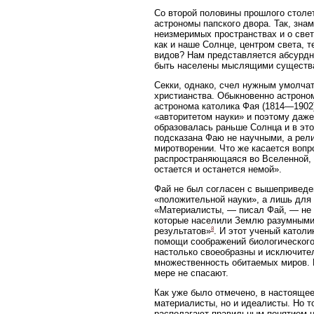
Со второй половины прошлого столе
астрономы папского двора. Так, знам
неизмеримых пространствах и о свет
как и наше Солнце, центром света, 
видов? Нам представляется абсурдн
быть населены мыслящими существам
Секки, однако, счел нужным умолчат
христианства. Обыкновенно астроном
астронома католика Фая (1814—1902
«авторитетом науки» и поэтому даже
образовалась раньше Солнца и в эт
подсказана Фаю не научными, а рел
миротворении. Что же касается вопр
распространяющаяся во Вселенной, —
остается и останется немой».
Фай не был согласен с вышеприведе
«положительной науки», а лишь для
«Материалисты, — писал Фай, — не 
которые населили Землю разумными 
8
результатов»
. И этот ученый катол
помощи соображений биологического
настолько своеобразны и исключите
множественность обитаемых миров. Н
мере не спасают.
Как уже было отмечено, в настояще
материалисты, но и идеалисты. Но т
располагают правильным понятием не