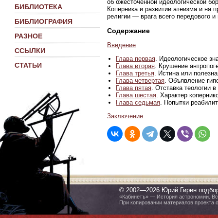
об ожесточенной идеологической бор
БИБЛИОТЕКА
Коперника и развитии атеизма и на 
религии — врага всего передового и 
БИБЛИОГРАФИЯ
Содержание
РАЗНОЕ
Введение
ССЫЛКИ
Глава первая
. Идеологическое зн
СТАТЬИ
Глава вторая
. Крушение антропог
Глава третья
. Истина или полезн
Глава четвертая
. Объявление гип
Глава пятая
. Отставка теологии в
Глава шестая
. Характер коперник
Глава седьмая
. Попытки реабили
Заключение
© 2002—2026 Юрий Гирин подбо
«Кабинетъ» — История астрономии. Все
При копировании материалов проекта 