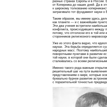
разных странах Европы и в России. 
от Коперника до наших дней. Да в э
к широкому толкованию коперниканс
затрагивало тот фундамент науки о
Таким образом, мы имеем здесь дело
как планете — и с важнейшим пункт
Эти два учения встретили наибольше
конфликта, происходившего между п
потому, что отголоски его в той ил
сторонников религиозного мировоззр
Уже из этого факта видно, что идео
науках. Эта борьба определяется су
народных масс. Поэтому наибольшей 
поворотными пунктами в развитии ес
той науки, в которой они были сдел
сталкивались со всеми религиозным
Именно такого рода важным открыти
решительный шаг на пути выявления
представлениям о мире, которые ос
буквально бурное развитие астроно
с поразительной точностью предвиде