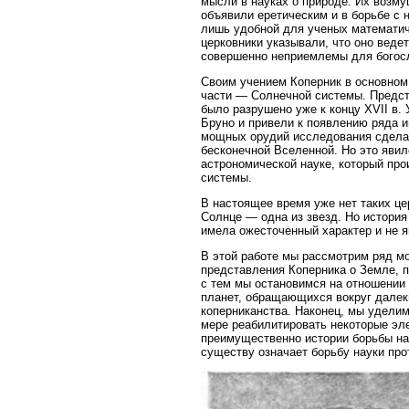
мысли в науках о природе. Их возму
объявили еретическим и в борьбе с 
лишь удобной для ученых математиче
церковники указывали, что оно веде
совершенно неприемлемы для богос
Своим учением Коперник в основном 
части — Солнечной системы. Предст
было разрушено уже к концу XVII в.
Бруно и привели к появлению ряда 
мощных орудий исследования сделал
бесконечной Вселенной. Но это явил
астрономической науке, который про
системы.
В настоящее время уже нет таких це
Солнце — одна из звезд. Но история
имела ожесточенный характер и не 
В этой работе мы рассмотрим ряд мо
представления Коперника о Земле, 
с тем мы остановимся на отношении 
планет, обращающихся вокруг далеки
коперниканства. Наконец, мы удели
мере реабилитировать некоторые эл
преимущественно истории борьбы на
существу означает борьбу науки про