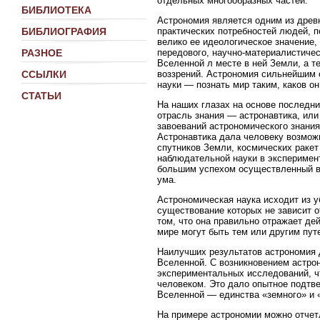
отдельных многообразных частей.
БИБЛИОТЕКА
Астрономия является одним из древн
практических потребностей людей, п
БИБЛИОГРАФИЯ
велико ее идеологическое значение
передового, научно-материалистичес
РАЗНОЕ
Вселенной л месте в ней Земли, а 
воззрений. Астрономия сильнейшим 
ССЫЛКИ
науки — познать мир таким, каков о
СТАТЬИ
На наших глазах на основе последни
отрасль знания — астронавтика, или
завоеваний астрономического знания
Астронавтика дала человеку возмож
спутников Земли, космических ракет
наблюдательной науки в эксперимен
большим успехом осуществленный в
ума.
Астрономическая наука исходит из у
существование которых не зависит о
том, что она правильно отражает дей
мире могут быть тем или другим пут
Наилучших результатов астрономия 
Вселенной. С возникновением астро
экспериментальных исследований, ч
человеком. Это дало опытное подтв
Вселенной — единства «земного» и 
На примере астрономии можно отчетл