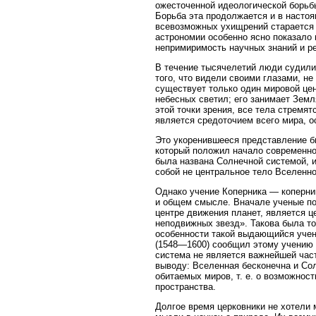
ожесточенной идеологической борьб
Борьба эта продолжается и в насто
всевозможных ухищрений старается 
астрономии особенно ясно показало
непримиримость научных знаний и р
В течение тысячелетий люди судили
того, что видели своими глазами, н
существует только один мировой цен
небесных светил; его занимает Земл
этой точки зрения, все тела стремятс
является средоточием всего мира, 
Это укоренившееся представление б
который положил начало современной
была названа Солнечной системой, 
собой не центральное тело Вселенно
Однако учение Коперника — коперник
и общем смысле. Вначале ученые пон
центре движения планет, является ц
неподвижных звезд». Такова была то
особенности такой выдающийся учен
(1548—1600) сообщил этому учению в
система не является важнейшей част
выводу: Вселенная бесконечна и Со
обитаемых миров, т. е. о возможнос
пространства.
Долгое время церковники не хотели м